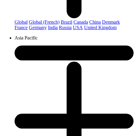
Global
Global (French)
Brazil
Canada
China
Denmark
France
Germany
India
Russia
USA
United Kingdom
Asia Pacific