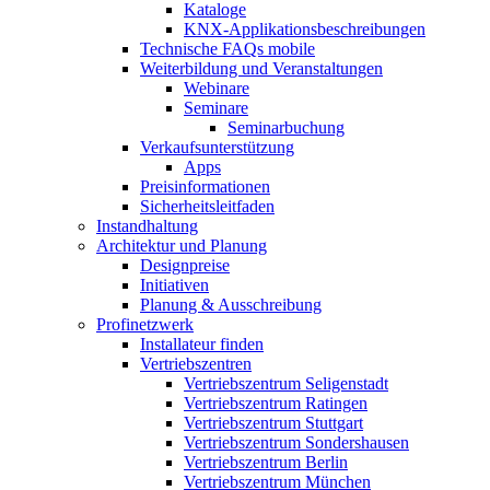
Kataloge
KNX-Applikationsbeschreibungen
Technische FAQs mobile
Weiterbildung und Veranstaltungen
Webinare
Seminare
Seminarbuchung
Verkaufsunterstützung
Apps
Preisinformationen
Sicherheitsleitfaden
Instandhaltung
Architektur und Planung
Designpreise
Initiativen
Planung & Ausschreibung
Profinetzwerk
Installateur finden
Vertriebszentren
Vertriebszentrum Seligenstadt
Vertriebszentrum Ratingen
Vertriebszentrum Stuttgart
Vertriebszentrum Sondershausen
Vertriebszentrum Berlin
Vertriebszentrum München