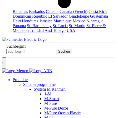
Bahamas
Barbados
Canada
Canada (French)
Costa Rica
Dominican Republic
El Salvador
Guadeloupe
Guatemala
Haiti
Honduras
Jamaica
Martinique
Mexico
Nicaragua
Panama
St. Barthelemy
St. Lucia
St. Martin
St. Pierre &
Miquelon
Trinidad And Tobago
USA
Suchbegriff
Produkte
Schalterprogramme
System M Rahmen
1-M
M-Smart
M-Pure
M-Pure Decor
M-Pure Ocean Plastic
M-Plan