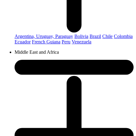
Argentina, Uruguay, Paraguay
Bolivia
Brazil
Chile
Colombia
Ecuador
French Guiana
Peru
Venezuela
Middle East and Africa