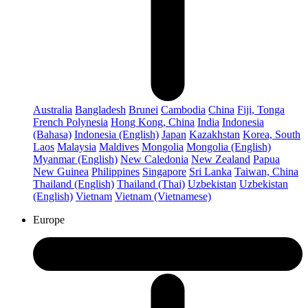
Australia
Bangladesh
Brunei
Cambodia
China
Fiji, Tonga
French Polynesia
Hong Kong, China
India
Indonesia
(Bahasa)
Indonesia (English)
Japan
Kazakhstan
Korea, South
Laos
Malaysia
Maldives
Mongolia
Mongolia (English)
Myanmar (English)
New Caledonia
New Zealand
Papua
New Guinea
Philippines
Singapore
Sri Lanka
Taiwan, China
Thailand (English)
Thailand (Thai)
Uzbekistan
Uzbekistan
(English)
Vietnam
Vietnam (Vietnamese)
Europe