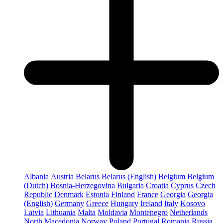
Albania
Austria
Belarus
Belarus (English)
Belgium
Belgium
(Dutch)
Bosnia-Herzegovina
Bulgaria
Croatia
Cyprus
Czech
Republic
Denmark
Estonia
Finland
France
Georgia
Georgia
(English)
Germany
Greece
Hungary
Ireland
Italy
Kosovo
Latvia
Lithuania
Malta
Moldavia
Montenegro
Netherlands
North Macedonia
Norway
Poland
Portugal
Romania
Russia