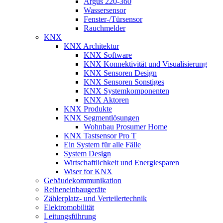
Argus 220-360
Wassersensor
Fenster-/Türsensor
Rauchmelder
KNX
KNX Architektur
KNX Software
KNX Konnektivität und Visualisierung
KNX Sensoren Design
KNX Sensoren Sonstiges
KNX Systemkomponenten
KNX Aktoren
KNX Produkte
KNX Segmentlösungen
Wohnbau Prosumer Home
KNX Tastsensor Pro T
Ein System für alle Fälle
System Design
Wirtschaftlichkeit und Energiesparen
Wiser for KNX
Gebäudekommunikation
Reiheneinbaugeräte
Zählerplatz- und Verteilertechnik
Elektromobilität
Leitungsführung