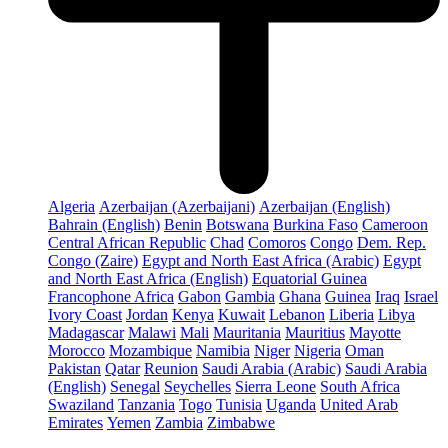
Algeria
Azerbaijan (Azerbaijani)
Azerbaijan (English)
Bahrain (English)
Benin
Botswana
Burkina Faso
Cameroon
Central African Republic
Chad
Comoros
Congo
Dem. Rep.
Congo (Zaire)
Egypt and North East Africa (Arabic)
Egypt
and North East Africa (English)
Equatorial Guinea
Francophone Africa
Gabon
Gambia
Ghana
Guinea
Iraq
Israel
Ivory Coast
Jordan
Kenya
Kuwait
Lebanon
Liberia
Libya
Madagascar
Malawi
Mali
Mauritania
Mauritius
Mayotte
Morocco
Mozambique
Namibia
Niger
Nigeria
Oman
Pakistan
Qatar
Reunion
Saudi Arabia (Arabic)
Saudi Arabia
(English)
Senegal
Seychelles
Sierra Leone
South Africa
Swaziland
Tanzania
Togo
Tunisia
Uganda
United Arab
Emirates
Yemen
Zambia
Zimbabwe