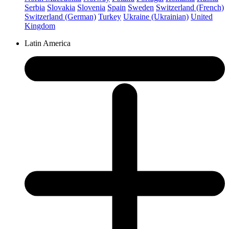
Serbia
Slovakia
Slovenia
Spain
Sweden
Switzerland (French)
Switzerland (German)
Turkey
Ukraine (Ukrainian)
United
Kingdom
Latin America