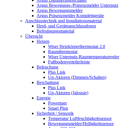
Argus Dämmerungsschalter
Argus Bewegungs-/Präsenzmelder Unterputz
Argus Bewegungsmelder
Argus Präsenzmelder Komplettgeräte
Anschlusstechnik und Installationsmaterial
Herd- und Geräteanschlussdosen
Befestigungsmaterial
Übersicht
Heizen
Wiser Heizkörperthermostat 2.0
Raumthermostat
Wiser Unterputz-Raumtemperaturregler
Fußbodenverteilerleiste
Beleuchung
Plus Link
Up-Aktoren (Dimmen/Schalten)
Beschattung
Plus Link
Up-Aktoren (Jalousie)
Energie
Powertags
Smart Plug
Sicherheit / Sensorik
Temperatur Luftfeuchtigkeitssensor
Bewegungsmelder/Helligkeitssensor