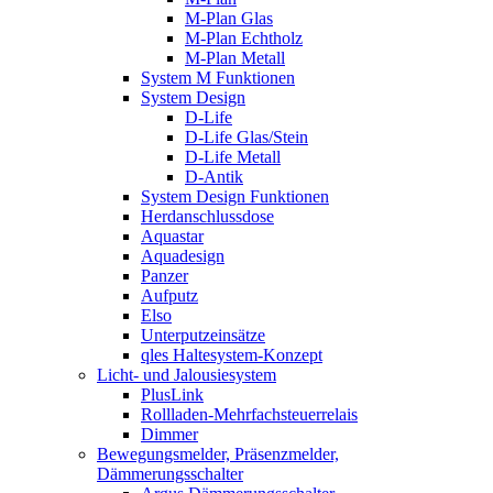
M-Plan Glas
M-Plan Echtholz
M-Plan Metall
System M Funktionen
System Design
D-Life
D-Life Glas/Stein
D-Life Metall
D-Antik
System Design Funktionen
Herdanschlussdose
Aquastar
Aquadesign
Panzer
Aufputz
Elso
Unterputzeinsätze
qles Haltesystem-Konzept
Licht- und Jalousiesystem
PlusLink
Rollladen-Mehrfachsteuerrelais
Dimmer
Bewegungsmelder, Präsenzmelder,
Dämmerungsschalter