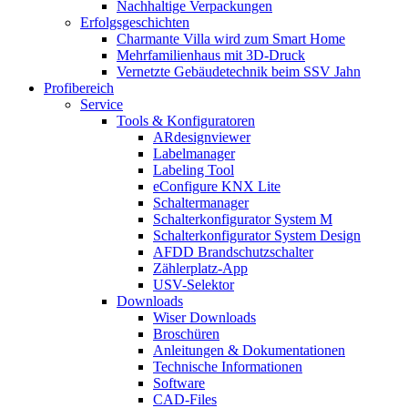
Nachhaltige Verpackungen
Erfolgsgeschichten
Charmante Villa wird zum Smart Home
Mehrfamilienhaus mit 3D-Druck
Vernetzte Gebäudetechnik beim SSV Jahn
Profibereich
Service
Tools & Konfiguratoren
ARdesignviewer
Labelmanager
Labeling Tool
eConfigure KNX Lite
Schaltermanager
Schalterkonfigurator System M
Schalterkonfigurator System Design
AFDD Brandschutzschalter
Zählerplatz-App
USV-Selektor
Downloads
Wiser Downloads
Broschüren
Anleitungen & Dokumentationen
Technische Informationen
Software
CAD-Files