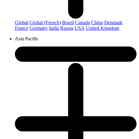
Global
Global (French)
Brazil
Canada
China
Denmark
France
Germany
India
Russia
USA
United Kingdom
Asia Pacific