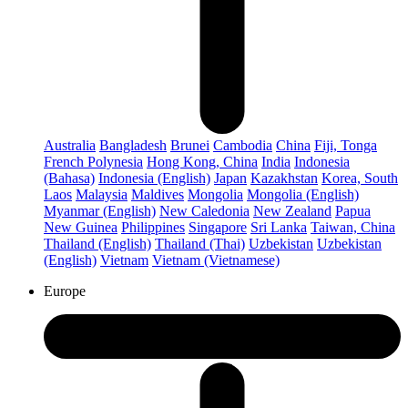
Australia
Bangladesh
Brunei
Cambodia
China
Fiji, Tonga
French Polynesia
Hong Kong, China
India
Indonesia
(Bahasa)
Indonesia (English)
Japan
Kazakhstan
Korea, South
Laos
Malaysia
Maldives
Mongolia
Mongolia (English)
Myanmar (English)
New Caledonia
New Zealand
Papua
New Guinea
Philippines
Singapore
Sri Lanka
Taiwan, China
Thailand (English)
Thailand (Thai)
Uzbekistan
Uzbekistan
(English)
Vietnam
Vietnam (Vietnamese)
Europe