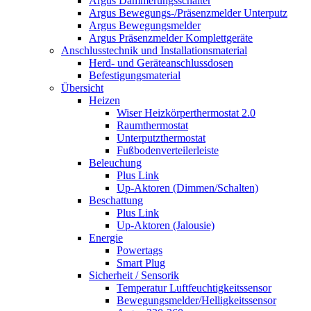
Argus Dämmerungsschalter
Argus Bewegungs-/Präsenzmelder Unterputz
Argus Bewegungsmelder
Argus Präsenzmelder Komplettgeräte
Anschlusstechnik und Installationsmaterial
Herd- und Geräteanschlussdosen
Befestigungsmaterial
Übersicht
Heizen
Wiser Heizkörperthermostat 2.0
Raumthermostat
Unterputzthermostat
Fußbodenverteilerleiste
Beleuchung
Plus Link
Up-Aktoren (Dimmen/Schalten)
Beschattung
Plus Link
Up-Aktoren (Jalousie)
Energie
Powertags
Smart Plug
Sicherheit / Sensorik
Temperatur Luftfeuchtigkeitssensor
Bewegungsmelder/Helligkeitssensor