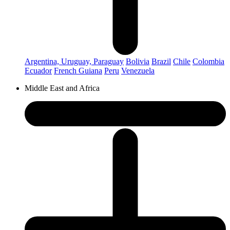
Argentina, Uruguay, Paraguay
Bolivia
Brazil
Chile
Colombia
Ecuador
French Guiana
Peru
Venezuela
Middle East and Africa