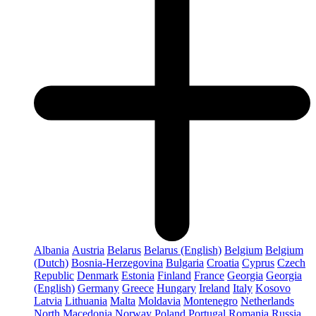
Albania
Austria
Belarus
Belarus (English)
Belgium
Belgium
(Dutch)
Bosnia-Herzegovina
Bulgaria
Croatia
Cyprus
Czech
Republic
Denmark
Estonia
Finland
France
Georgia
Georgia
(English)
Germany
Greece
Hungary
Ireland
Italy
Kosovo
Latvia
Lithuania
Malta
Moldavia
Montenegro
Netherlands
North Macedonia
Norway
Poland
Portugal
Romania
Russia