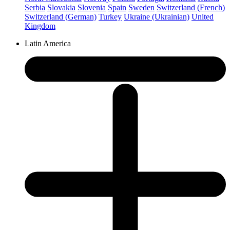
Serbia
Slovakia
Slovenia
Spain
Sweden
Switzerland (French)
Switzerland (German)
Turkey
Ukraine (Ukrainian)
United
Kingdom
Latin America