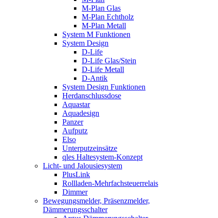
M-Plan Glas
M-Plan Echtholz
M-Plan Metall
System M Funktionen
System Design
D-Life
D-Life Glas/Stein
D-Life Metall
D-Antik
System Design Funktionen
Herdanschlussdose
Aquastar
Aquadesign
Panzer
Aufputz
Elso
Unterputzeinsätze
qles Haltesystem-Konzept
Licht- und Jalousiesystem
PlusLink
Rollladen-Mehrfachsteuerrelais
Dimmer
Bewegungsmelder, Präsenzmelder,
Dämmerungsschalter