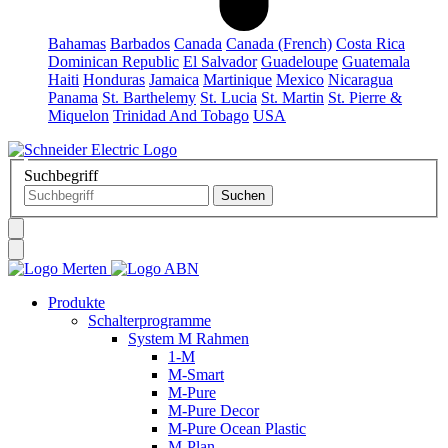
Bahamas
Barbados
Canada
Canada (French)
Costa Rica
Dominican Republic
El Salvador
Guadeloupe
Guatemala
Haiti
Honduras
Jamaica
Martinique
Mexico
Nicaragua
Panama
St. Barthelemy
St. Lucia
St. Martin
St. Pierre &
Miquelon
Trinidad And Tobago
USA
Suchbegriff
Produkte
Schalterprogramme
System M Rahmen
1-M
M-Smart
M-Pure
M-Pure Decor
M-Pure Ocean Plastic
M-Plan