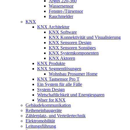
Argus 220-360
Wassersensor
Fenster-/Türsensor
Rauchmelder
KNX
KNX Architektur
KNX Software
KNX Konnektivität und Visualisierung
KNX Sensoren Design
KNX Sensoren Sonstiges
KNX Systemkomponenten
KNX Aktoren
KNX Produkte
KNX Segmentlösungen
Wohnbau Prosumer Home
KNX Tastsensor Pro T
Ein System für alle Fälle
System Design
Wirtschaftlichkeit und Energiesparen
Wiser for KNX
Gebäudekommunikation
Reiheneinbaugeräte
Zählerplatz- und Verteilertechnik
Elektromobilität
Leitungsführung