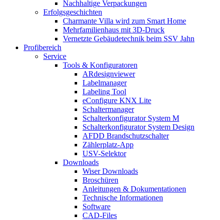
Nachhaltige Verpackungen
Erfolgsgeschichten
Charmante Villa wird zum Smart Home
Mehrfamilienhaus mit 3D-Druck
Vernetzte Gebäudetechnik beim SSV Jahn
Profibereich
Service
Tools & Konfiguratoren
ARdesignviewer
Labelmanager
Labeling Tool
eConfigure KNX Lite
Schaltermanager
Schalterkonfigurator System M
Schalterkonfigurator System Design
AFDD Brandschutzschalter
Zählerplatz-App
USV-Selektor
Downloads
Wiser Downloads
Broschüren
Anleitungen & Dokumentationen
Technische Informationen
Software
CAD-Files