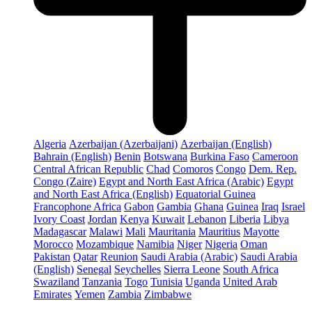
Algeria
Azerbaijan (Azerbaijani)
Azerbaijan (English)
Bahrain (English)
Benin
Botswana
Burkina Faso
Cameroon
Central African Republic
Chad
Comoros
Congo
Dem. Rep.
Congo (Zaire)
Egypt and North East Africa (Arabic)
Egypt
and North East Africa (English)
Equatorial Guinea
Francophone Africa
Gabon
Gambia
Ghana
Guinea
Iraq
Israel
Ivory Coast
Jordan
Kenya
Kuwait
Lebanon
Liberia
Libya
Madagascar
Malawi
Mali
Mauritania
Mauritius
Mayotte
Morocco
Mozambique
Namibia
Niger
Nigeria
Oman
Pakistan
Qatar
Reunion
Saudi Arabia (Arabic)
Saudi Arabia
(English)
Senegal
Seychelles
Sierra Leone
South Africa
Swaziland
Tanzania
Togo
Tunisia
Uganda
United Arab
Emirates
Yemen
Zambia
Zimbabwe