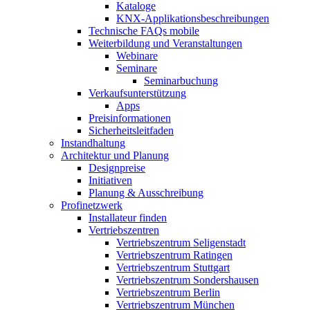
Kataloge
KNX-Applikationsbeschreibungen
Technische FAQs mobile
Weiterbildung und Veranstaltungen
Webinare
Seminare
Seminarbuchung
Verkaufsunterstützung
Apps
Preisinformationen
Sicherheitsleitfaden
Instandhaltung
Architektur und Planung
Designpreise
Initiativen
Planung & Ausschreibung
Profinetzwerk
Installateur finden
Vertriebszentren
Vertriebszentrum Seligenstadt
Vertriebszentrum Ratingen
Vertriebszentrum Stuttgart
Vertriebszentrum Sondershausen
Vertriebszentrum Berlin
Vertriebszentrum München