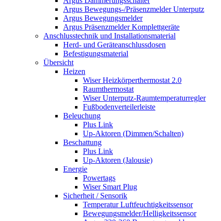
Argus Dämmerungsschalter
Argus Bewegungs-/Präsenzmelder Unterputz
Argus Bewegungsmelder
Argus Präsenzmelder Komplettgeräte
Anschlusstechnik und Installationsmaterial
Herd- und Geräteanschlussdosen
Befestigungsmaterial
Übersicht
Heizen
Wiser Heizkörperthermostat 2.0
Raumthermostat
Wiser Unterputz-Raumtemperaturregler
Fußbodenverteilerleiste
Beleuchung
Plus Link
Up-Aktoren (Dimmen/Schalten)
Beschattung
Plus Link
Up-Aktoren (Jalousie)
Energie
Powertags
Wiser Smart Plug
Sicherheit / Sensorik
Temperatur Luftfeuchtigkeitssensor
Bewegungsmelder/Helligkeitssensor