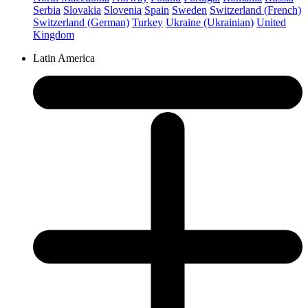
Serbia
Slovakia
Slovenia
Spain
Sweden
Switzerland (French)
Switzerland (German)
Turkey
Ukraine (Ukrainian)
United
Kingdom
Latin America