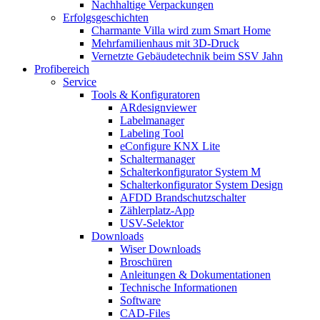
Nachhaltige Verpackungen
Erfolgsgeschichten
Charmante Villa wird zum Smart Home
Mehrfamilienhaus mit 3D-Druck
Vernetzte Gebäudetechnik beim SSV Jahn
Profibereich
Service
Tools & Konfiguratoren
ARdesignviewer
Labelmanager
Labeling Tool
eConfigure KNX Lite
Schaltermanager
Schalterkonfigurator System M
Schalterkonfigurator System Design
AFDD Brandschutzschalter
Zählerplatz-App
USV-Selektor
Downloads
Wiser Downloads
Broschüren
Anleitungen & Dokumentationen
Technische Informationen
Software
CAD-Files