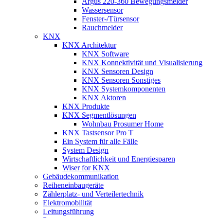
Argus 220-360 Bewegungsmelder
Wassersensor
Fenster-/Türsensor
Rauchmelder
KNX
KNX Architektur
KNX Software
KNX Konnektivität und Visualisierung
KNX Sensoren Design
KNX Sensoren Sonstiges
KNX Systemkomponenten
KNX Aktoren
KNX Produkte
KNX Segmentlösungen
Wohnbau Prosumer Home
KNX Tastsensor Pro T
Ein System für alle Fälle
System Design
Wirtschaftlichkeit und Energiesparen
Wiser for KNX
Gebäudekommunikation
Reiheneinbaugeräte
Zählerplatz- und Verteilertechnik
Elektromobilität
Leitungsführung