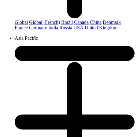
Global
Global (French)
Brazil
Canada
China
Denmark
France
Germany
India
Russia
USA
United Kingdom
Asia Pacific