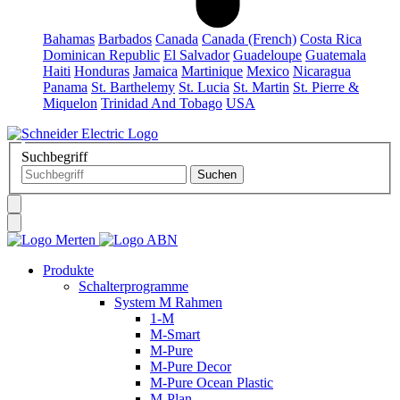
Bahamas
Barbados
Canada
Canada (French)
Costa Rica
Dominican Republic
El Salvador
Guadeloupe
Guatemala
Haiti
Honduras
Jamaica
Martinique
Mexico
Nicaragua
Panama
St. Barthelemy
St. Lucia
St. Martin
St. Pierre &
Miquelon
Trinidad And Tobago
USA
Suchbegriff
Produkte
Schalterprogramme
System M Rahmen
1-M
M-Smart
M-Pure
M-Pure Decor
M-Pure Ocean Plastic
M-Plan