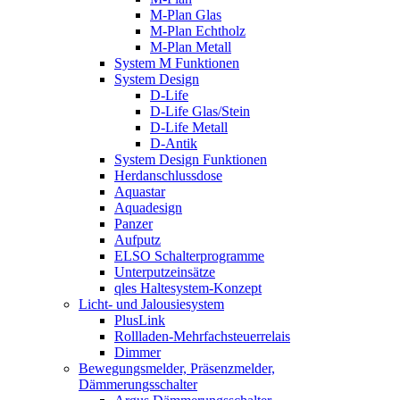
M-Plan Glas
M-Plan Echtholz
M-Plan Metall
System M Funktionen
System Design
D-Life
D-Life Glas/Stein
D-Life Metall
D-Antik
System Design Funktionen
Herdanschlussdose
Aquastar
Aquadesign
Panzer
Aufputz
ELSO Schalterprogramme
Unterputzeinsätze
qles Haltesystem-Konzept
Licht- und Jalousiesystem
PlusLink
Rollladen-Mehrfachsteuerrelais
Dimmer
Bewegungsmelder, Präsenzmelder,
Dämmerungsschalter