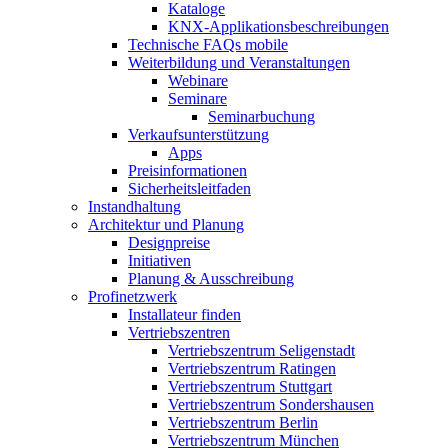
Kataloge
KNX-Applikationsbeschreibungen
Technische FAQs mobile
Weiterbildung und Veranstaltungen
Webinare
Seminare
Seminarbuchung
Verkaufsunterstützung
Apps
Preisinformationen
Sicherheitsleitfaden
Instandhaltung
Architektur und Planung
Designpreise
Initiativen
Planung & Ausschreibung
Profinetzwerk
Installateur finden
Vertriebszentren
Vertriebszentrum Seligenstadt
Vertriebszentrum Ratingen
Vertriebszentrum Stuttgart
Vertriebszentrum Sondershausen
Vertriebszentrum Berlin
Vertriebszentrum München