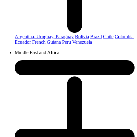
Argentina, Uruguay, Paraguay
Bolivia
Brazil
Chile
Colombia
Ecuador
French Guiana
Peru
Venezuela
Middle East and Africa