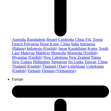
Australia
Bangladesh
Brunei
Cambodia
China
Fiji, Tonga
French Polynesia
Hong Kong, China
India
Indonesia
(Bahasa)
Indonesia (English)
Japan
Kazakhstan
Korea, South
Laos
Malaysia
Maldives
Mongolia
Mongolia (English)
Myanmar (English)
New Caledonia
New Zealand
Papua
New Guinea
Philippines
Singapore
Sri Lanka
Taiwan, China
Thailand (English)
Thailand (Thai)
Uzbekistan
Uzbekistan
(English)
Vietnam
Vietnam (Vietnamese)
Europe