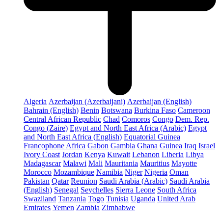
Algeria
Azerbaijan (Azerbaijani)
Azerbaijan (English)
Bahrain (English)
Benin
Botswana
Burkina Faso
Cameroon
Central African Republic
Chad
Comoros
Congo
Dem. Rep.
Congo (Zaire)
Egypt and North East Africa (Arabic)
Egypt
and North East Africa (English)
Equatorial Guinea
Francophone Africa
Gabon
Gambia
Ghana
Guinea
Iraq
Israel
Ivory Coast
Jordan
Kenya
Kuwait
Lebanon
Liberia
Libya
Madagascar
Malawi
Mali
Mauritania
Mauritius
Mayotte
Morocco
Mozambique
Namibia
Niger
Nigeria
Oman
Pakistan
Qatar
Reunion
Saudi Arabia (Arabic)
Saudi Arabia
(English)
Senegal
Seychelles
Sierra Leone
South Africa
Swaziland
Tanzania
Togo
Tunisia
Uganda
United Arab
Emirates
Yemen
Zambia
Zimbabwe