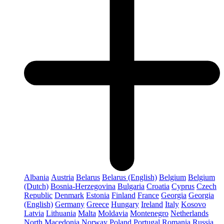
Albania
Austria
Belarus
Belarus (English)
Belgium
Belgium
(Dutch)
Bosnia-Herzegovina
Bulgaria
Croatia
Cyprus
Czech
Republic
Denmark
Estonia
Finland
France
Georgia
Georgia
(English)
Germany
Greece
Hungary
Ireland
Italy
Kosovo
Latvia
Lithuania
Malta
Moldavia
Montenegro
Netherlands
North Macedonia
Norway
Poland
Portugal
Romania
Russia