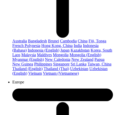
Australia
Bangladesh
Brunei
Cambodia
China
Fiji, Tonga
French Polynesia
Hong Kong, China
India
Indonesia
(Bahasa)
Indonesia (English)
Japan
Kazakhstan
Korea, South
Laos
Malaysia
Maldives
Mongolia
Mongolia (English)
Myanmar (English)
New Caledonia
New Zealand
Papua
New Guinea
Philippines
Singapore
Sri Lanka
Taiwan, China
Thailand (English)
Thailand (Thai)
Uzbekistan
Uzbekistan
(English)
Vietnam
Vietnam (Vietnamese)
Europe