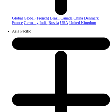
Global
Global (French)
Brazil
Canada
China
Denmark
France
Germany
India
Russia
USA
United Kingdom
Asia Pacific