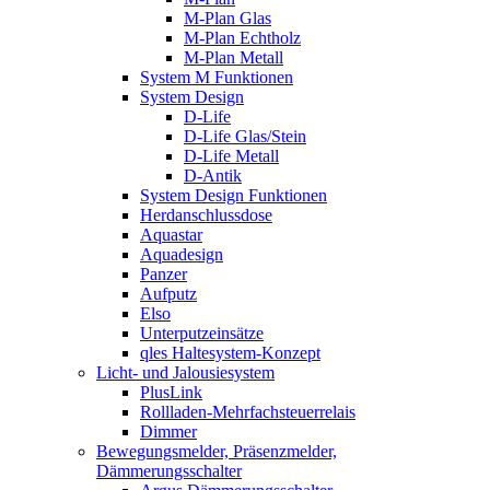
M-Plan Glas
M-Plan Echtholz
M-Plan Metall
System M Funktionen
System Design
D-Life
D-Life Glas/Stein
D-Life Metall
D-Antik
System Design Funktionen
Herdanschlussdose
Aquastar
Aquadesign
Panzer
Aufputz
Elso
Unterputzeinsätze
qles Haltesystem-Konzept
Licht- und Jalousiesystem
PlusLink
Rollladen-Mehrfachsteuerrelais
Dimmer
Bewegungsmelder, Präsenzmelder,
Dämmerungsschalter