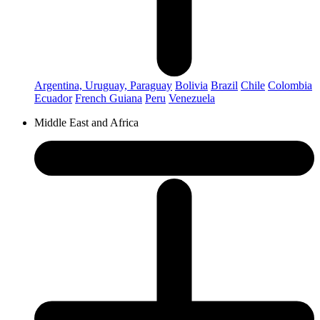
Argentina, Uruguay, Paraguay
Bolivia
Brazil
Chile
Colombia
Ecuador
French Guiana
Peru
Venezuela
Middle East and Africa