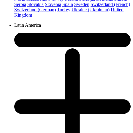
Serbia
Slovakia
Slovenia
Spain
Sweden
Switzerland (French)
Switzerland (German)
Turkey
Ukraine (Ukrainian)
United
Kingdom
Latin America