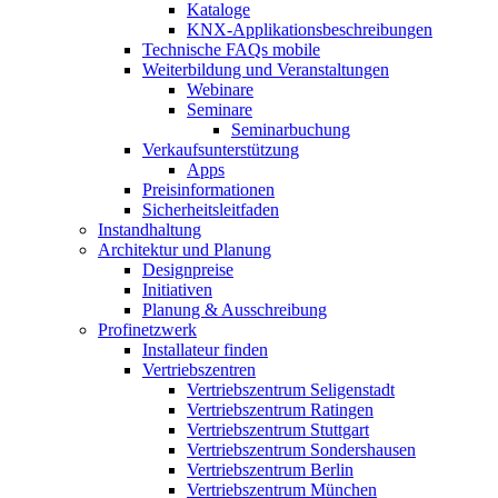
Kataloge
KNX-Applikationsbeschreibungen
Technische FAQs mobile
Weiterbildung und Veranstaltungen
Webinare
Seminare
Seminarbuchung
Verkaufsunterstützung
Apps
Preisinformationen
Sicherheitsleitfaden
Instandhaltung
Architektur und Planung
Designpreise
Initiativen
Planung & Ausschreibung
Profinetzwerk
Installateur finden
Vertriebszentren
Vertriebszentrum Seligenstadt
Vertriebszentrum Ratingen
Vertriebszentrum Stuttgart
Vertriebszentrum Sondershausen
Vertriebszentrum Berlin
Vertriebszentrum München