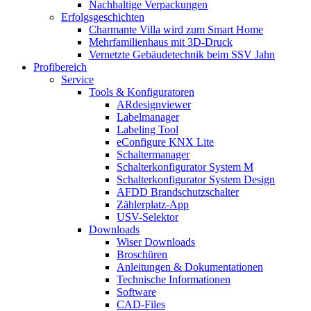
Nachhaltige Verpackungen
Erfolgsgeschichten
Charmante Villa wird zum Smart Home
Mehrfamilienhaus mit 3D-Druck
Vernetzte Gebäudetechnik beim SSV Jahn
Profibereich
Service
Tools & Konfiguratoren
ARdesignviewer
Labelmanager
Labeling Tool
eConfigure KNX Lite
Schaltermanager
Schalterkonfigurator System M
Schalterkonfigurator System Design
AFDD Brandschutzschalter
Zählerplatz-App
USV-Selektor
Downloads
Wiser Downloads
Broschüren
Anleitungen & Dokumentationen
Technische Informationen
Software
CAD-Files