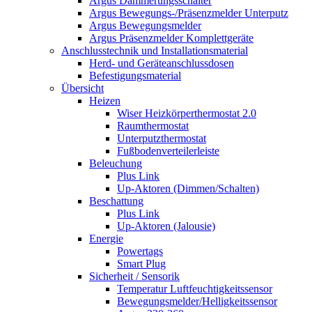
Argus Dämmerungsschalter
Argus Bewegungs-/Präsenzmelder Unterputz
Argus Bewegungsmelder
Argus Präsenzmelder Komplettgeräte
Anschlusstechnik und Installationsmaterial
Herd- und Geräteanschlussdosen
Befestigungsmaterial
Übersicht
Heizen
Wiser Heizkörperthermostat 2.0
Raumthermostat
Unterputzthermostat
Fußbodenverteilerleiste
Beleuchung
Plus Link
Up-Aktoren (Dimmen/Schalten)
Beschattung
Plus Link
Up-Aktoren (Jalousie)
Energie
Powertags
Smart Plug
Sicherheit / Sensorik
Temperatur Luftfeuchtigkeitssensor
Bewegungsmelder/Helligkeitssensor