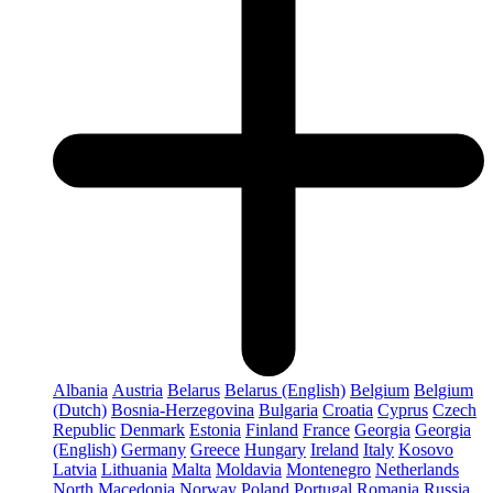
Albania
Austria
Belarus
Belarus (English)
Belgium
Belgium
(Dutch)
Bosnia-Herzegovina
Bulgaria
Croatia
Cyprus
Czech
Republic
Denmark
Estonia
Finland
France
Georgia
Georgia
(English)
Germany
Greece
Hungary
Ireland
Italy
Kosovo
Latvia
Lithuania
Malta
Moldavia
Montenegro
Netherlands
North Macedonia
Norway
Poland
Portugal
Romania
Russia