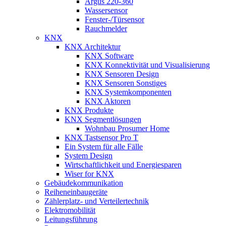
Argus 220-360
Wassersensor
Fenster-/Türsensor
Rauchmelder
KNX
KNX Architektur
KNX Software
KNX Konnektivität und Visualisierung
KNX Sensoren Design
KNX Sensoren Sonstiges
KNX Systemkomponenten
KNX Aktoren
KNX Produkte
KNX Segmentlösungen
Wohnbau Prosumer Home
KNX Tastsensor Pro T
Ein System für alle Fälle
System Design
Wirtschaftlichkeit und Energiesparen
Wiser for KNX
Gebäudekommunikation
Reiheneinbaugeräte
Zählerplatz- und Verteilertechnik
Elektromobilität
Leitungsführung