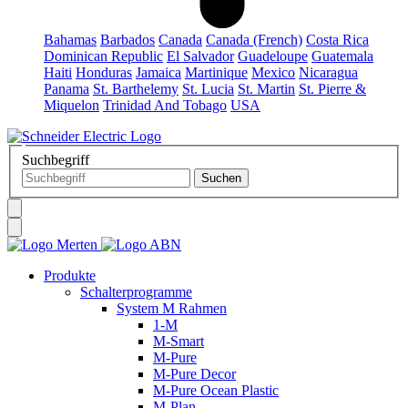
Bahamas
Barbados
Canada
Canada (French)
Costa Rica
Dominican Republic
El Salvador
Guadeloupe
Guatemala
Haiti
Honduras
Jamaica
Martinique
Mexico
Nicaragua
Panama
St. Barthelemy
St. Lucia
St. Martin
St. Pierre &
Miquelon
Trinidad And Tobago
USA
Suchbegriff
Produkte
Schalterprogramme
System M Rahmen
1-M
M-Smart
M-Pure
M-Pure Decor
M-Pure Ocean Plastic
M-Plan