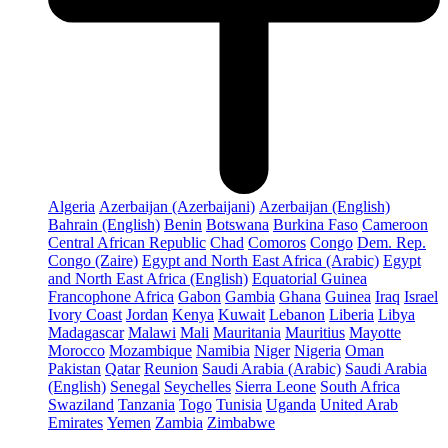
Algeria
Azerbaijan (Azerbaijani)
Azerbaijan (English)
Bahrain (English)
Benin
Botswana
Burkina Faso
Cameroon
Central African Republic
Chad
Comoros
Congo
Dem. Rep.
Congo (Zaire)
Egypt and North East Africa (Arabic)
Egypt
and North East Africa (English)
Equatorial Guinea
Francophone Africa
Gabon
Gambia
Ghana
Guinea
Iraq
Israel
Ivory Coast
Jordan
Kenya
Kuwait
Lebanon
Liberia
Libya
Madagascar
Malawi
Mali
Mauritania
Mauritius
Mayotte
Morocco
Mozambique
Namibia
Niger
Nigeria
Oman
Pakistan
Qatar
Reunion
Saudi Arabia (Arabic)
Saudi Arabia
(English)
Senegal
Seychelles
Sierra Leone
South Africa
Swaziland
Tanzania
Togo
Tunisia
Uganda
United Arab
Emirates
Yemen
Zambia
Zimbabwe