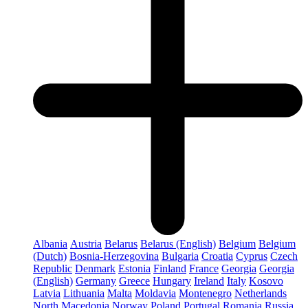
Albania
Austria
Belarus
Belarus (English)
Belgium
Belgium
(Dutch)
Bosnia-Herzegovina
Bulgaria
Croatia
Cyprus
Czech
Republic
Denmark
Estonia
Finland
France
Georgia
Georgia
(English)
Germany
Greece
Hungary
Ireland
Italy
Kosovo
Latvia
Lithuania
Malta
Moldavia
Montenegro
Netherlands
North Macedonia
Norway
Poland
Portugal
Romania
Russia