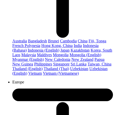
Australia
Bangladesh
Brunei
Cambodia
China
Fiji, Tonga
French Polynesia
Hong Kong, China
India
Indonesia
(Bahasa)
Indonesia (English)
Japan
Kazakhstan
Korea, South
Laos
Malaysia
Maldives
Mongolia
Mongolia (English)
Myanmar (English)
New Caledonia
New Zealand
Papua
New Guinea
Philippines
Singapore
Sri Lanka
Taiwan, China
Thailand (English)
Thailand (Thai)
Uzbekistan
Uzbekistan
(English)
Vietnam
Vietnam (Vietnamese)
Europe