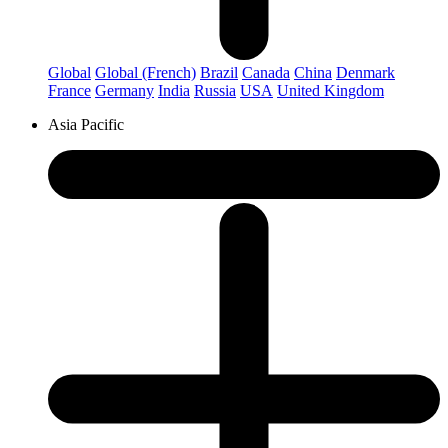
Global
Global (French)
Brazil
Canada
China
Denmark
France
Germany
India
Russia
USA
United Kingdom
Asia Pacific