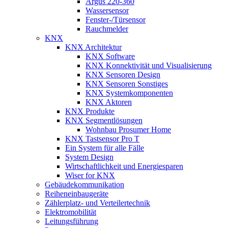
Argus 220-360
Wassersensor
Fenster-/Türsensor
Rauchmelder
KNX
KNX Architektur
KNX Software
KNX Konnektivität und Visualisierung
KNX Sensoren Design
KNX Sensoren Sonstiges
KNX Systemkomponenten
KNX Aktoren
KNX Produkte
KNX Segmentlösungen
Wohnbau Prosumer Home
KNX Tastsensor Pro T
Ein System für alle Fälle
System Design
Wirtschaftlichkeit und Energiesparen
Wiser for KNX
Gebäudekommunikation
Reiheneinbaugeräte
Zählerplatz- und Verteilertechnik
Elektromobilität
Leitungsführung