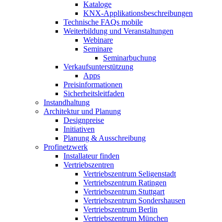
Kataloge
KNX-Applikationsbeschreibungen
Technische FAQs mobile
Weiterbildung und Veranstaltungen
Webinare
Seminare
Seminarbuchung
Verkaufsunterstützung
Apps
Preisinformationen
Sicherheitsleitfaden
Instandhaltung
Architektur und Planung
Designpreise
Initiativen
Planung & Ausschreibung
Profinetzwerk
Installateur finden
Vertriebszentren
Vertriebszentrum Seligenstadt
Vertriebszentrum Ratingen
Vertriebszentrum Stuttgart
Vertriebszentrum Sondershausen
Vertriebszentrum Berlin
Vertriebszentrum München