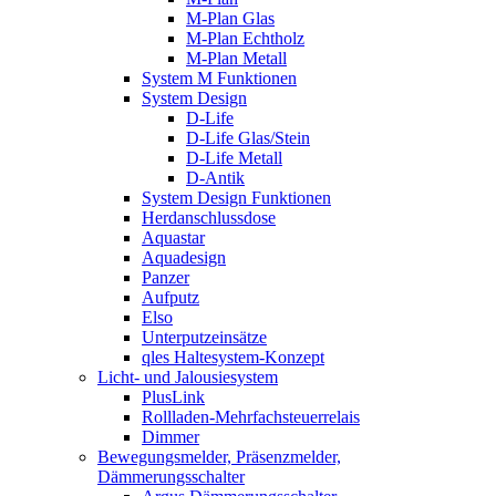
M-Plan Glas
M-Plan Echtholz
M-Plan Metall
System M Funktionen
System Design
D-Life
D-Life Glas/Stein
D-Life Metall
D-Antik
System Design Funktionen
Herdanschlussdose
Aquastar
Aquadesign
Panzer
Aufputz
Elso
Unterputzeinsätze
qles Haltesystem-Konzept
Licht- und Jalousiesystem
PlusLink
Rollladen-Mehrfachsteuerrelais
Dimmer
Bewegungsmelder, Präsenzmelder,
Dämmerungsschalter