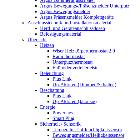
Argus Dämmerungsschalter
Argus Bewegungs-/Präsenzmelder Unterputz
Argus Bewegungsmelder
Argus Präsenzmelder Komplettgeräte
Anschlusstechnik und Installationsmaterial
Herd- und Geräteanschlussdosen
Befestigungsmaterial
Übersicht
Heizen
Wiser Heizkörperthermostat 2.0
Raumthermostat
Unterputzthermostat
Fußbodenverteilerleiste
Beleuchung
Plus Link
Up-Aktoren (Dimmen/Schalten)
Beschattung
Plus Link
Up-Aktoren (Jalousie)
Energie
Powertags
Smart Plug
Sicherheit / Sensorik
Temperatur Luftfeuchtigkeitssensor
Bewegungsmelder/Helligkeitssensor