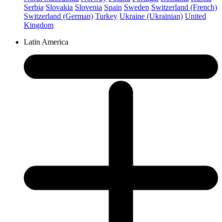
Serbia
Slovakia
Slovenia
Spain
Sweden
Switzerland (French)
Switzerland (German)
Turkey
Ukraine (Ukrainian)
United
Kingdom
Latin America