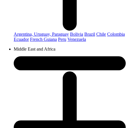
Argentina, Uruguay, Paraguay
Bolivia
Brazil
Chile
Colombia
Ecuador
French Guiana
Peru
Venezuela
Middle East and Africa