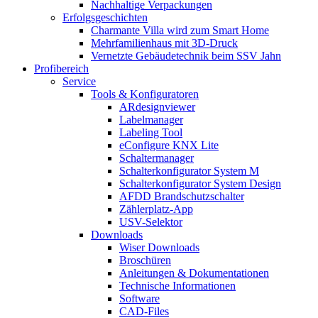
Nachhaltige Verpackungen
Erfolgsgeschichten
Charmante Villa wird zum Smart Home
Mehrfamilienhaus mit 3D-Druck
Vernetzte Gebäudetechnik beim SSV Jahn
Profibereich
Service
Tools & Konfiguratoren
ARdesignviewer
Labelmanager
Labeling Tool
eConfigure KNX Lite
Schaltermanager
Schalterkonfigurator System M
Schalterkonfigurator System Design
AFDD Brandschutzschalter
Zählerplatz-App
USV-Selektor
Downloads
Wiser Downloads
Broschüren
Anleitungen & Dokumentationen
Technische Informationen
Software
CAD-Files