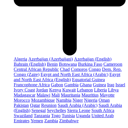
Algeria
Azerbaijan (Azerbaijani)
Azerbaijan (English)
Bahrain (English)
Benin
Botswana
Burkina Faso
Cameroon
Central African Republic
Chad
Comoros
Congo
Dem. Rep.
Congo (Zaire)
Egypt and North East Africa (Arabic)
Egypt
and North East Africa (English)
Equatorial Guinea
Francophone Africa
Gabon
Gambia
Ghana
Guinea
Iraq
Israel
Ivory Coast
Jordan
Kenya
Kuwait
Lebanon
Liberia
Libya
Madagascar
Malawi
Mali
Mauritania
Mauritius
Mayotte
Morocco
Mozambique
Namibia
Niger
Nigeria
Oman
Pakistan
Qatar
Reunion
Saudi Arabia (Arabic)
Saudi Arabia
(English)
Senegal
Seychelles
Sierra Leone
South Africa
Swaziland
Tanzania
Togo
Tunisia
Uganda
United Arab
Emirates
Yemen
Zambia
Zimbabwe