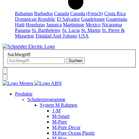
Bahamas
Barbados
Canada
Canada (French)
Costa Rica
Dominican Republic
El Salvador
Guadeloupe
Guatemala
Haiti
Honduras
Jamaica
Martinique
Mexico
Nicaragua
Panama
St. Barthelemy
St. Lucia
St. Martin
St. Pierre &
Miquelon
Trinidad And Tobago
USA
Suchbegriff
Produkte
Schalterprogramme
System M Rahmen
1-M
M-Smart
M-Pure
M-Pure Decor
M-Pure Ocean Plastic
M-Plan