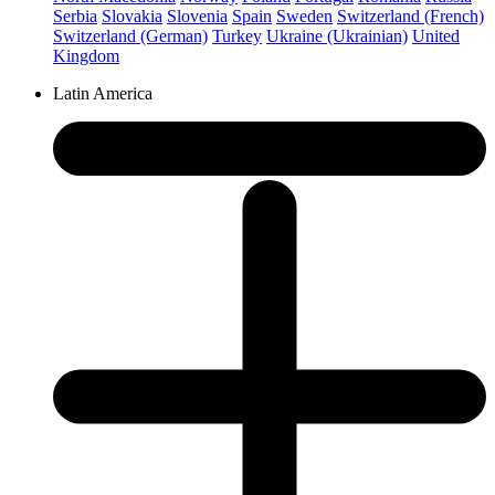
Serbia
Slovakia
Slovenia
Spain
Sweden
Switzerland (French)
Switzerland (German)
Turkey
Ukraine (Ukrainian)
United
Kingdom
Latin America