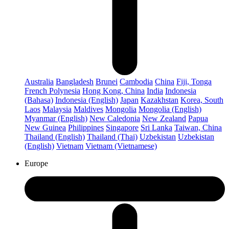
Australia
Bangladesh
Brunei
Cambodia
China
Fiji, Tonga
French Polynesia
Hong Kong, China
India
Indonesia
(Bahasa)
Indonesia (English)
Japan
Kazakhstan
Korea, South
Laos
Malaysia
Maldives
Mongolia
Mongolia (English)
Myanmar (English)
New Caledonia
New Zealand
Papua
New Guinea
Philippines
Singapore
Sri Lanka
Taiwan, China
Thailand (English)
Thailand (Thai)
Uzbekistan
Uzbekistan
(English)
Vietnam
Vietnam (Vietnamese)
Europe