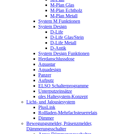
M-Plan Glas
M-Plan Echtholz
M-Plan Metall
System M Funktionen
System Design
D-Life
D-Life Glas/Stein
D-Life Metall
D-Antik
System Design Funktionen
Herdanschlussdose
Aquastar
Aquadesign
Panzer
Aufputz
ELSO Schalterprogramme
Unterputzeinsätze
qles Haltesystem-Konzept
Licht- und Jalousiesystem
PlusLink
Rollladen-Mehrfachsteuerrelais
Dimmer
Bewegungsmelder, Präsenzmelder,
Dämmerungsschalter