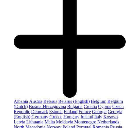
Albania
Austria
Belarus
Belarus (English)
Belgium
Belgium
(Dutch)
Bosnia-Herzegovina
Bulgaria
Croatia
Cyprus
Czech
Republic
Denmark
Estonia
Finland
France
Georgia
Georgia
(English)
Germany
Greece
Hungary
Ireland
Italy
Kosovo
Latvia
Lithuania
Malta
Moldavia
Montenegro
Netherlands
North Macedonia
Norway
Poland
Portugal
Romania
Russia