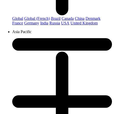
Global
Global (French)
Brazil
Canada
China
Denmark
France
Germany
India
Russia
USA
United Kingdom
Asia Pacific