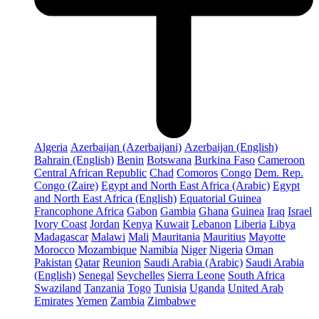
Algeria
Azerbaijan (Azerbaijani)
Azerbaijan (English)
Bahrain (English)
Benin
Botswana
Burkina Faso
Cameroon
Central African Republic
Chad
Comoros
Congo
Dem. Rep.
Congo (Zaire)
Egypt and North East Africa (Arabic)
Egypt
and North East Africa (English)
Equatorial Guinea
Francophone Africa
Gabon
Gambia
Ghana
Guinea
Iraq
Israel
Ivory Coast
Jordan
Kenya
Kuwait
Lebanon
Liberia
Libya
Madagascar
Malawi
Mali
Mauritania
Mauritius
Mayotte
Morocco
Mozambique
Namibia
Niger
Nigeria
Oman
Pakistan
Qatar
Reunion
Saudi Arabia (Arabic)
Saudi Arabia
(English)
Senegal
Seychelles
Sierra Leone
South Africa
Swaziland
Tanzania
Togo
Tunisia
Uganda
United Arab
Emirates
Yemen
Zambia
Zimbabwe