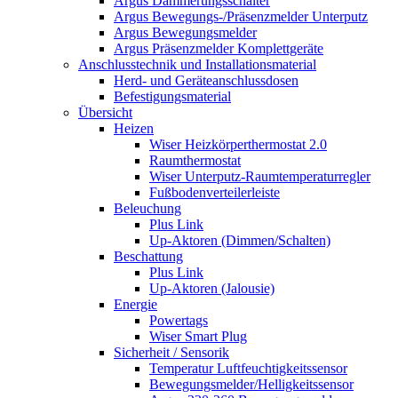
Argus Dämmerungsschalter
Argus Bewegungs-/Präsenzmelder Unterputz
Argus Bewegungsmelder
Argus Präsenzmelder Komplettgeräte
Anschlusstechnik und Installationsmaterial
Herd- und Geräteanschlussdosen
Befestigungsmaterial
Übersicht
Heizen
Wiser Heizkörperthermostat 2.0
Raumthermostat
Wiser Unterputz-Raumtemperaturregler
Fußbodenverteilerleiste
Beleuchung
Plus Link
Up-Aktoren (Dimmen/Schalten)
Beschattung
Plus Link
Up-Aktoren (Jalousie)
Energie
Powertags
Wiser Smart Plug
Sicherheit / Sensorik
Temperatur Luftfeuchtigkeitssensor
Bewegungsmelder/Helligkeitssensor