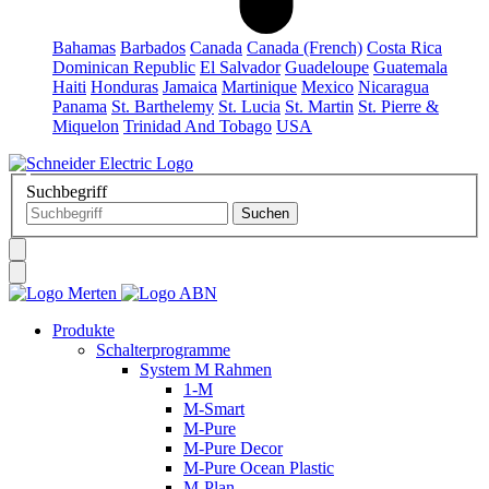
Bahamas
Barbados
Canada
Canada (French)
Costa Rica
Dominican Republic
El Salvador
Guadeloupe
Guatemala
Haiti
Honduras
Jamaica
Martinique
Mexico
Nicaragua
Panama
St. Barthelemy
St. Lucia
St. Martin
St. Pierre &
Miquelon
Trinidad And Tobago
USA
Suchbegriff
Produkte
Schalterprogramme
System M Rahmen
1-M
M-Smart
M-Pure
M-Pure Decor
M-Pure Ocean Plastic
M-Plan