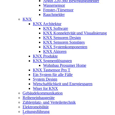
Argus 220-360 Bewegungsmelder
Wassersensor
Fenster-/Türsensor
Rauchmelder
KNX
KNX Architektur
KNX Software
KNX Konnektivität und Visualisierung
KNX Sensoren Design
KNX Sensoren Sonstiges
KNX Systemkomponenten
KNX Aktoren
KNX Produkte
KNX Segmentlösungen
Wohnbau Prosumer Home
KNX Tastsensor Pro T
Ein System für alle Fälle
System Design
Wirtschaftlichkeit und Energiesparen
Wiser for KNX
Gebäudekommunikation
Reiheneinbaugeräte
Zählerplatz- und Verteilertechnik
Elektromobilität
Leitungsführung