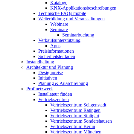
Kataloge
KNX-Applikationsbeschreibungen
Technische FAQs mobile
Weiterbildung und Veranstaltungen
Webinare
Seminare
Seminarbuchung
Verkaufsunterstützung
Apps
Preisinformationen
Sicherheitsleitfaden
Instandhaltung
Architektur und Planung
Designpreise
Initiativen
Planung & Ausschreibung
Profinetzwerk
Installateur finden
Vertriebszentren
Vertriebszentrum Seligenstadt
Vertriebszentrum Ratingen
Vertriebszentrum Stuttgart
Vertriebszentrum Sondershausen
Vertriebszentrum Berlin
Vertriebszentrum München