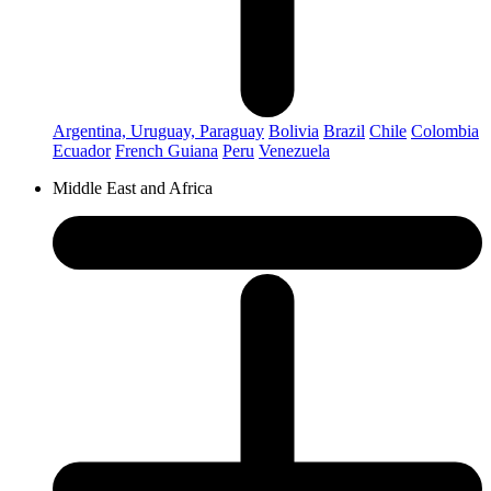
Argentina, Uruguay, Paraguay
Bolivia
Brazil
Chile
Colombia
Ecuador
French Guiana
Peru
Venezuela
Middle East and Africa