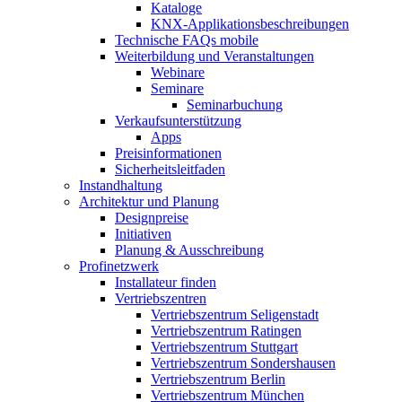
Kataloge
KNX-Applikationsbeschreibungen
Technische FAQs mobile
Weiterbildung und Veranstaltungen
Webinare
Seminare
Seminarbuchung
Verkaufsunterstützung
Apps
Preisinformationen
Sicherheitsleitfaden
Instandhaltung
Architektur und Planung
Designpreise
Initiativen
Planung & Ausschreibung
Profinetzwerk
Installateur finden
Vertriebszentren
Vertriebszentrum Seligenstadt
Vertriebszentrum Ratingen
Vertriebszentrum Stuttgart
Vertriebszentrum Sondershausen
Vertriebszentrum Berlin
Vertriebszentrum München