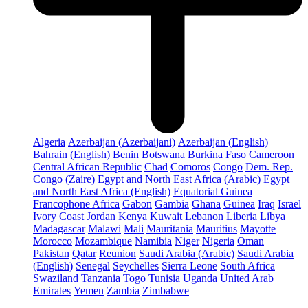
Algeria
Azerbaijan (Azerbaijani)
Azerbaijan (English)
Bahrain (English)
Benin
Botswana
Burkina Faso
Cameroon
Central African Republic
Chad
Comoros
Congo
Dem. Rep.
Congo (Zaire)
Egypt and North East Africa (Arabic)
Egypt
and North East Africa (English)
Equatorial Guinea
Francophone Africa
Gabon
Gambia
Ghana
Guinea
Iraq
Israel
Ivory Coast
Jordan
Kenya
Kuwait
Lebanon
Liberia
Libya
Madagascar
Malawi
Mali
Mauritania
Mauritius
Mayotte
Morocco
Mozambique
Namibia
Niger
Nigeria
Oman
Pakistan
Qatar
Reunion
Saudi Arabia (Arabic)
Saudi Arabia
(English)
Senegal
Seychelles
Sierra Leone
South Africa
Swaziland
Tanzania
Togo
Tunisia
Uganda
United Arab
Emirates
Yemen
Zambia
Zimbabwe