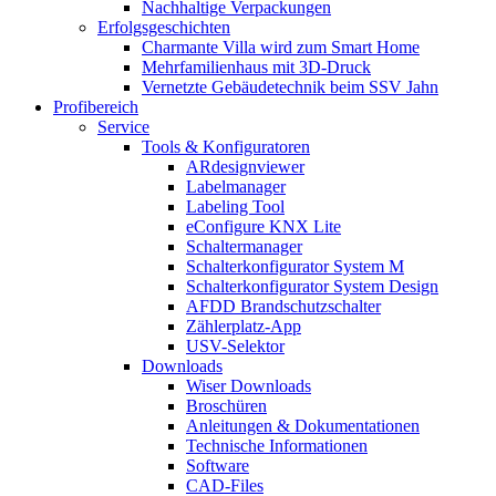
Nachhaltige Verpackungen
Erfolgsgeschichten
Charmante Villa wird zum Smart Home
Mehrfamilienhaus mit 3D-Druck
Vernetzte Gebäudetechnik beim SSV Jahn
Profibereich
Service
Tools & Konfiguratoren
ARdesignviewer
Labelmanager
Labeling Tool
eConfigure KNX Lite
Schaltermanager
Schalterkonfigurator System M
Schalterkonfigurator System Design
AFDD Brandschutzschalter
Zählerplatz-App
USV-Selektor
Downloads
Wiser Downloads
Broschüren
Anleitungen & Dokumentationen
Technische Informationen
Software
CAD-Files