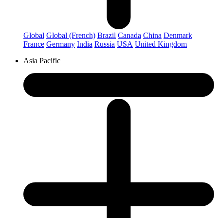
Global
Global (French)
Brazil
Canada
China
Denmark
France
Germany
India
Russia
USA
United Kingdom
Asia Pacific