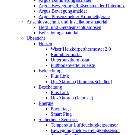
Argus Dämmerungsschalter
Argus Bewegungs-/Präsenzmelder Unterputz
Argus Bewegungsmelder
Argus Präsenzmelder Komplettgeräte
Anschlusstechnik und Installationsmaterial
Herd- und Geräteanschlussdosen
Befestigungsmaterial
Übersicht
Heizen
Wiser Heizkörperthermostat 2.0
Raumthermostat
Unterputzthermostat
Fußbodenverteilerleiste
Beleuchung
Plus Link
Up-Aktoren (Dimmen/Schalten)
Beschattung
Plus Link
Up-Aktoren (Jalousie)
Energie
Powertags
Smart Plug
Sicherheit / Sensorik
Temperatur Luftfeuchtigkeitssensor
Bewegungsmelder/Helligkeitssensor