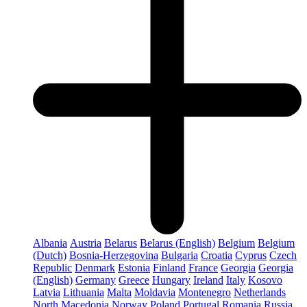
Albania
Austria
Belarus
Belarus (English)
Belgium
Belgium
(Dutch)
Bosnia-Herzegovina
Bulgaria
Croatia
Cyprus
Czech
Republic
Denmark
Estonia
Finland
France
Georgia
Georgia
(English)
Germany
Greece
Hungary
Ireland
Italy
Kosovo
Latvia
Lithuania
Malta
Moldavia
Montenegro
Netherlands
North Macedonia
Norway
Poland
Portugal
Romania
Russia