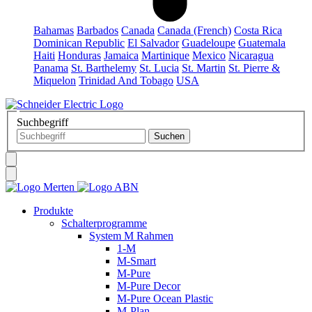
Bahamas
Barbados
Canada
Canada (French)
Costa Rica
Dominican Republic
El Salvador
Guadeloupe
Guatemala
Haiti
Honduras
Jamaica
Martinique
Mexico
Nicaragua
Panama
St. Barthelemy
St. Lucia
St. Martin
St. Pierre &
Miquelon
Trinidad And Tobago
USA
Suchbegriff
Produkte
Schalterprogramme
System M Rahmen
1-M
M-Smart
M-Pure
M-Pure Decor
M-Pure Ocean Plastic
M-Plan