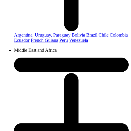
Argentina, Uruguay, Paraguay
Bolivia
Brazil
Chile
Colombia
Ecuador
French Guiana
Peru
Venezuela
Middle East and Africa