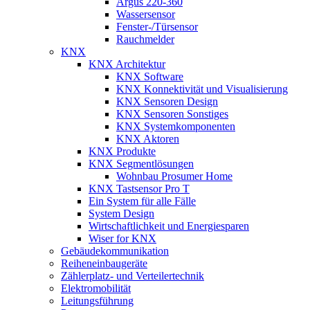
Argus 220-360
Wassersensor
Fenster-/Türsensor
Rauchmelder
KNX
KNX Architektur
KNX Software
KNX Konnektivität und Visualisierung
KNX Sensoren Design
KNX Sensoren Sonstiges
KNX Systemkomponenten
KNX Aktoren
KNX Produkte
KNX Segmentlösungen
Wohnbau Prosumer Home
KNX Tastsensor Pro T
Ein System für alle Fälle
System Design
Wirtschaftlichkeit und Energiesparen
Wiser for KNX
Gebäudekommunikation
Reiheneinbaugeräte
Zählerplatz- und Verteilertechnik
Elektromobilität
Leitungsführung