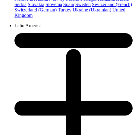
Serbia
Slovakia
Slovenia
Spain
Sweden
Switzerland (French)
Switzerland (German)
Turkey
Ukraine (Ukrainian)
United
Kingdom
Latin America