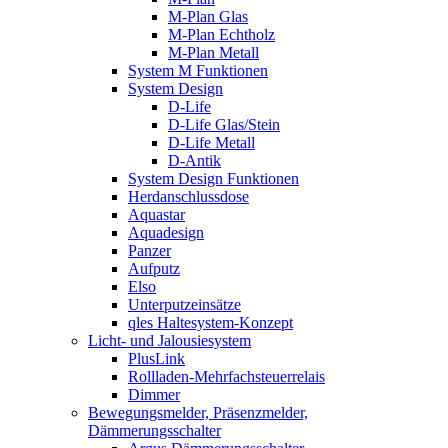
M-Plan Glas
M-Plan Echtholz
M-Plan Metall
System M Funktionen
System Design
D-Life
D-Life Glas/Stein
D-Life Metall
D-Antik
System Design Funktionen
Herdanschlussdose
Aquastar
Aquadesign
Panzer
Aufputz
Elso
Unterputzeinsätze
qles Haltesystem-Konzept
Licht- und Jalousiesystem
PlusLink
Rollladen-Mehrfachsteuerrelais
Dimmer
Bewegungsmelder, Präsenzmelder,
Dämmerungsschalter