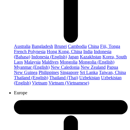
Australia
Bangladesh
Brunei
Cambodia
China
Fiji, Tonga
French Polynesia
Hong Kong, China
India
Indonesia
(Bahasa)
Indonesia (English)
Japan
Kazakhstan
Korea, South
Laos
Malaysia
Maldives
Mongolia
Mongolia (English)
Myanmar (English)
New Caledonia
New Zealand
Papua
New Guinea
Philippines
Singapore
Sri Lanka
Taiwan, China
Thailand (English)
Thailand (Thai)
Uzbekistan
Uzbekistan
(English)
Vietnam
Vietnam (Vietnamese)
Europe