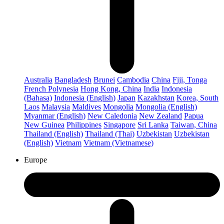
Australia
Bangladesh
Brunei
Cambodia
China
Fiji, Tonga
French Polynesia
Hong Kong, China
India
Indonesia
(Bahasa)
Indonesia (English)
Japan
Kazakhstan
Korea, South
Laos
Malaysia
Maldives
Mongolia
Mongolia (English)
Myanmar (English)
New Caledonia
New Zealand
Papua
New Guinea
Philippines
Singapore
Sri Lanka
Taiwan, China
Thailand (English)
Thailand (Thai)
Uzbekistan
Uzbekistan
(English)
Vietnam
Vietnam (Vietnamese)
Europe