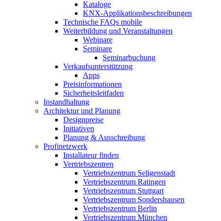
Kataloge
KNX-Applikationsbeschreibungen
Technische FAQs mobile
Weiterbildung und Veranstaltungen
Webinare
Seminare
Seminarbuchung
Verkaufsunterstützung
Apps
Preisinformationen
Sicherheitsleitfaden
Instandhaltung
Architektur und Planung
Designpreise
Initiativen
Planung & Ausschreibung
Profinetzwerk
Installateur finden
Vertriebszentren
Vertriebszentrum Seligenstadt
Vertriebszentrum Ratingen
Vertriebszentrum Stuttgart
Vertriebszentrum Sondershausen
Vertriebszentrum Berlin
Vertriebszentrum München