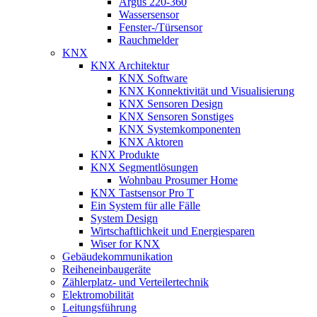
Argus 220-360
Wassersensor
Fenster-/Türsensor
Rauchmelder
KNX
KNX Architektur
KNX Software
KNX Konnektivität und Visualisierung
KNX Sensoren Design
KNX Sensoren Sonstiges
KNX Systemkomponenten
KNX Aktoren
KNX Produkte
KNX Segmentlösungen
Wohnbau Prosumer Home
KNX Tastsensor Pro T
Ein System für alle Fälle
System Design
Wirtschaftlichkeit und Energiesparen
Wiser for KNX
Gebäudekommunikation
Reiheneinbaugeräte
Zählerplatz- und Verteilertechnik
Elektromobilität
Leitungsführung