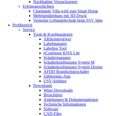
Nachhaltige Verpackungen
Erfolgsgeschichten
Charmante Villa wird zum Smart Home
Mehrfamilienhaus mit 3D-Druck
Vernetzte Gebäudetechnik beim SSV Jahn
Profibereich
Service
Tools & Konfiguratoren
ARdesignviewer
Labelmanager
Labeling Tool
eConfigure KNX Lite
Schaltermanager
Schalterkonfigurator System M
Schalterkonfigurator System Design
AFDD Brandschutzschalter
Zählerplatz-App
USV-Selektor
Downloads
Wiser Downloads
Broschüren
Anleitungen & Dokumentationen
Technische Informationen
Software
CAD-Files