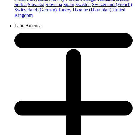
Serbia
Slovakia
Slovenia
Spain
Sweden
Switzerland (French)
Switzerland (German)
Turkey
Ukraine (Ukrainian)
United
Kingdom
Latin America