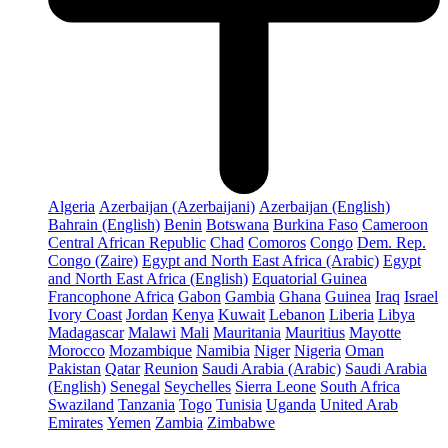
Algeria
Azerbaijan (Azerbaijani)
Azerbaijan (English)
Bahrain (English)
Benin
Botswana
Burkina Faso
Cameroon
Central African Republic
Chad
Comoros
Congo
Dem. Rep.
Congo (Zaire)
Egypt and North East Africa (Arabic)
Egypt
and North East Africa (English)
Equatorial Guinea
Francophone Africa
Gabon
Gambia
Ghana
Guinea
Iraq
Israel
Ivory Coast
Jordan
Kenya
Kuwait
Lebanon
Liberia
Libya
Madagascar
Malawi
Mali
Mauritania
Mauritius
Mayotte
Morocco
Mozambique
Namibia
Niger
Nigeria
Oman
Pakistan
Qatar
Reunion
Saudi Arabia (Arabic)
Saudi Arabia
(English)
Senegal
Seychelles
Sierra Leone
South Africa
Swaziland
Tanzania
Togo
Tunisia
Uganda
United Arab
Emirates
Yemen
Zambia
Zimbabwe