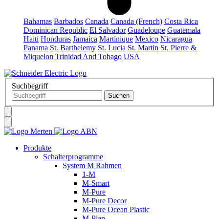
Bahamas
Barbados
Canada
Canada (French)
Costa Rica
Dominican Republic
El Salvador
Guadeloupe
Guatemala
Haiti
Honduras
Jamaica
Martinique
Mexico
Nicaragua
Panama
St. Barthelemy
St. Lucia
St. Martin
St. Pierre &
Miquelon
Trinidad And Tobago
USA
Suchbegriff
Produkte
Schalterprogramme
System M Rahmen
1-M
M-Smart
M-Pure
M-Pure Decor
M-Pure Ocean Plastic
M-Plan