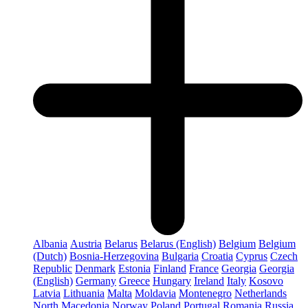
Albania
Austria
Belarus
Belarus (English)
Belgium
Belgium
(Dutch)
Bosnia-Herzegovina
Bulgaria
Croatia
Cyprus
Czech
Republic
Denmark
Estonia
Finland
France
Georgia
Georgia
(English)
Germany
Greece
Hungary
Ireland
Italy
Kosovo
Latvia
Lithuania
Malta
Moldavia
Montenegro
Netherlands
North Macedonia
Norway
Poland
Portugal
Romania
Russia