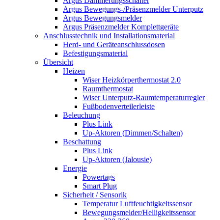
Argus Dämmerungsschalter
Argus Bewegungs-/Präsenzmelder Unterputz
Argus Bewegungsmelder
Argus Präsenzmelder Komplettgeräte
Anschlusstechnik und Installationsmaterial
Herd- und Geräteanschlussdosen
Befestigungsmaterial
Übersicht
Heizen
Wiser Heizkörperthermostat 2.0
Raumthermostat
Wiser Unterputz-Raumtemperaturregler
Fußbodenverteilerleiste
Beleuchung
Plus Link
Up-Aktoren (Dimmen/Schalten)
Beschattung
Plus Link
Up-Aktoren (Jalousie)
Energie
Powertags
Smart Plug
Sicherheit / Sensorik
Temperatur Luftfeuchtigkeitssensor
Bewegungsmelder/Helligkeitssensor