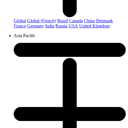
Global
Global (French)
Brazil
Canada
China
Denmark
France
Germany
India
Russia
USA
United Kingdom
Asia Pacific