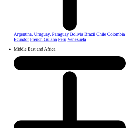
Argentina, Uruguay, Paraguay
Bolivia
Brazil
Chile
Colombia
Ecuador
French Guiana
Peru
Venezuela
Middle East and Africa