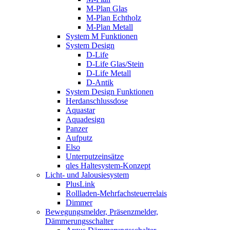
M-Plan Glas
M-Plan Echtholz
M-Plan Metall
System M Funktionen
System Design
D-Life
D-Life Glas/Stein
D-Life Metall
D-Antik
System Design Funktionen
Herdanschlussdose
Aquastar
Aquadesign
Panzer
Aufputz
Elso
Unterputzeinsätze
qles Haltesystem-Konzept
Licht- und Jalousiesystem
PlusLink
Rollladen-Mehrfachsteuerrelais
Dimmer
Bewegungsmelder, Präsenzmelder,
Dämmerungsschalter