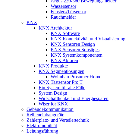
Argus 220-360 Bewegungsmelder
Wassersensor
Fenster-/Türsensor
Rauchmelder
KNX
KNX Architektur
KNX Software
KNX Konnektivität und Visualisierung
KNX Sensoren Design
KNX Sensoren Sonstiges
KNX Systemkomponenten
KNX Aktoren
KNX Produkte
KNX Segmentlösungen
Wohnbau Prosumer Home
KNX Tastsensor Pro T
Ein System für alle Fälle
System Design
Wirtschaftlichkeit und Energiesparen
Wiser for KNX
Gebäudekommunikation
Reiheneinbaugeräte
Zählerplatz- und Verteilertechnik
Elektromobilität
Leitungsführung