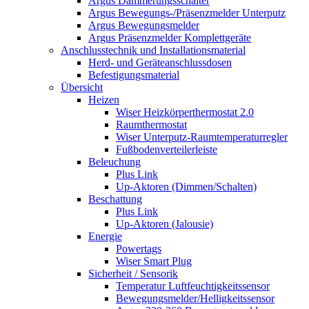
Argus Dämmerungsschalter
Argus Bewegungs-/Präsenzmelder Unterputz
Argus Bewegungsmelder
Argus Präsenzmelder Komplettgeräte
Anschlusstechnik und Installationsmaterial
Herd- und Geräteanschlussdosen
Befestigungsmaterial
Übersicht
Heizen
Wiser Heizkörperthermostat 2.0
Raumthermostat
Wiser Unterputz-Raumtemperaturregler
Fußbodenverteilerleiste
Beleuchung
Plus Link
Up-Aktoren (Dimmen/Schalten)
Beschattung
Plus Link
Up-Aktoren (Jalousie)
Energie
Powertags
Wiser Smart Plug
Sicherheit / Sensorik
Temperatur Luftfeuchtigkeitssensor
Bewegungsmelder/Helligkeitssensor