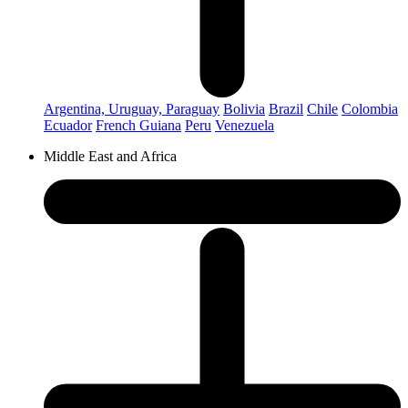
Argentina, Uruguay, Paraguay
Bolivia
Brazil
Chile
Colombia
Ecuador
French Guiana
Peru
Venezuela
Middle East and Africa