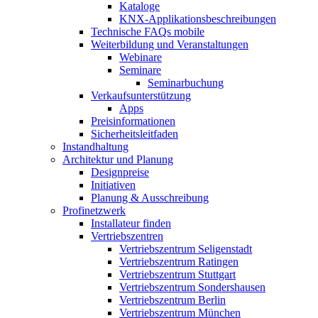
Kataloge
KNX-Applikationsbeschreibungen
Technische FAQs mobile
Weiterbildung und Veranstaltungen
Webinare
Seminare
Seminarbuchung
Verkaufsunterstützung
Apps
Preisinformationen
Sicherheitsleitfaden
Instandhaltung
Architektur und Planung
Designpreise
Initiativen
Planung & Ausschreibung
Profinetzwerk
Installateur finden
Vertriebszentren
Vertriebszentrum Seligenstadt
Vertriebszentrum Ratingen
Vertriebszentrum Stuttgart
Vertriebszentrum Sondershausen
Vertriebszentrum Berlin
Vertriebszentrum München