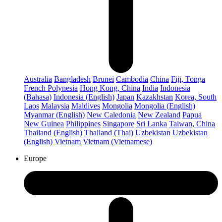
Australia
Bangladesh
Brunei
Cambodia
China
Fiji, Tonga
French Polynesia
Hong Kong, China
India
Indonesia
(Bahasa)
Indonesia (English)
Japan
Kazakhstan
Korea, South
Laos
Malaysia
Maldives
Mongolia
Mongolia (English)
Myanmar (English)
New Caledonia
New Zealand
Papua
New Guinea
Philippines
Singapore
Sri Lanka
Taiwan, China
Thailand (English)
Thailand (Thai)
Uzbekistan
Uzbekistan
(English)
Vietnam
Vietnam (Vietnamese)
Europe