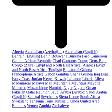
Algeria
Azerbaijan (Azerbaijani)
Azerbaijan (English)
Bahrain (English)
Benin
Botswana
Burkina Faso
Cameroon
Central African Republic
Chad
Comoros
Congo
Dem. Rep.
Congo (Zaire)
Egypt and North East Africa (Arabic)
Egypt
and North East Africa (English)
Equatorial Guinea
Francophone Africa
Gabon
Gambia
Ghana
Guinea
Iraq
Israel
Ivory Coast
Jordan
Kenya
Kuwait
Lebanon
Liberia
Libya
Madagascar
Malawi
Mali
Mauritania
Mauritius
Mayotte
Morocco
Mozambique
Namibia
Niger
Nigeria
Oman
Pakistan
Qatar
Reunion
Saudi Arabia (Arabic)
Saudi Arabia
(English)
Senegal
Seychelles
Sierra Leone
South Africa
Swaziland
Tanzania
Togo
Tunisia
Uganda
United Arab
Emirates
Yemen
Zambia
Zimbabwe