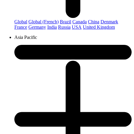
Global
Global (French)
Brazil
Canada
China
Denmark
France
Germany
India
Russia
USA
United Kingdom
Asia Pacific