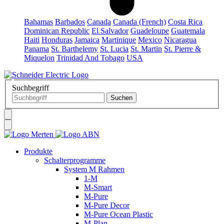
Bahamas
Barbados
Canada
Canada (French)
Costa Rica
Dominican Republic
El Salvador
Guadeloupe
Guatemala
Haiti
Honduras
Jamaica
Martinique
Mexico
Nicaragua
Panama
St. Barthelemy
St. Lucia
St. Martin
St. Pierre &
Miquelon
Trinidad And Tobago
USA
Suchbegriff
Produkte
Schalterprogramme
System M Rahmen
1-M
M-Smart
M-Pure
M-Pure Decor
M-Pure Ocean Plastic
M-Plan