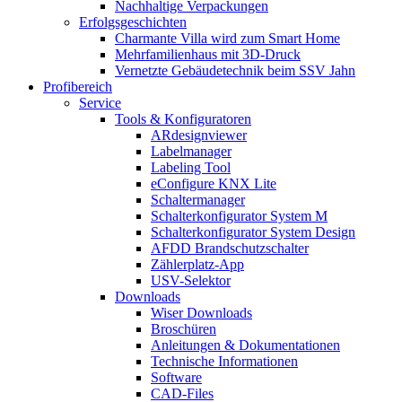
Nachhaltige Verpackungen
Erfolgsgeschichten
Charmante Villa wird zum Smart Home
Mehrfamilienhaus mit 3D-Druck
Vernetzte Gebäudetechnik beim SSV Jahn
Profibereich
Service
Tools & Konfiguratoren
ARdesignviewer
Labelmanager
Labeling Tool
eConfigure KNX Lite
Schaltermanager
Schalterkonfigurator System M
Schalterkonfigurator System Design
AFDD Brandschutzschalter
Zählerplatz-App
USV-Selektor
Downloads
Wiser Downloads
Broschüren
Anleitungen & Dokumentationen
Technische Informationen
Software
CAD-Files