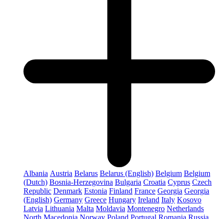
Albania
Austria
Belarus
Belarus (English)
Belgium
Belgium
(Dutch)
Bosnia-Herzegovina
Bulgaria
Croatia
Cyprus
Czech
Republic
Denmark
Estonia
Finland
France
Georgia
Georgia
(English)
Germany
Greece
Hungary
Ireland
Italy
Kosovo
Latvia
Lithuania
Malta
Moldavia
Montenegro
Netherlands
North Macedonia
Norway
Poland
Portugal
Romania
Russia