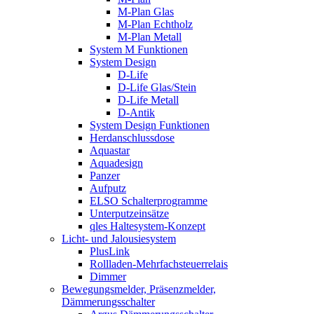
M-Plan Glas
M-Plan Echtholz
M-Plan Metall
System M Funktionen
System Design
D-Life
D-Life Glas/Stein
D-Life Metall
D-Antik
System Design Funktionen
Herdanschlussdose
Aquastar
Aquadesign
Panzer
Aufputz
ELSO Schalterprogramme
Unterputzeinsätze
qles Haltesystem-Konzept
Licht- und Jalousiesystem
PlusLink
Rollladen-Mehrfachsteuerrelais
Dimmer
Bewegungsmelder, Präsenzmelder,
Dämmerungsschalter