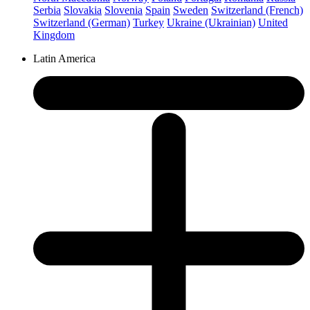
Serbia
Slovakia
Slovenia
Spain
Sweden
Switzerland (French)
Switzerland (German)
Turkey
Ukraine (Ukrainian)
United
Kingdom
Latin America