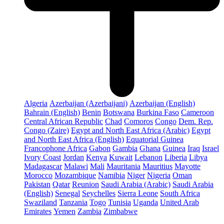
Algeria
Azerbaijan (Azerbaijani)
Azerbaijan (English)
Bahrain (English)
Benin
Botswana
Burkina Faso
Cameroon
Central African Republic
Chad
Comoros
Congo
Dem. Rep.
Congo (Zaire)
Egypt and North East Africa (Arabic)
Egypt
and North East Africa (English)
Equatorial Guinea
Francophone Africa
Gabon
Gambia
Ghana
Guinea
Iraq
Israel
Ivory Coast
Jordan
Kenya
Kuwait
Lebanon
Liberia
Libya
Madagascar
Malawi
Mali
Mauritania
Mauritius
Mayotte
Morocco
Mozambique
Namibia
Niger
Nigeria
Oman
Pakistan
Qatar
Reunion
Saudi Arabia (Arabic)
Saudi Arabia
(English)
Senegal
Seychelles
Sierra Leone
South Africa
Swaziland
Tanzania
Togo
Tunisia
Uganda
United Arab
Emirates
Yemen
Zambia
Zimbabwe