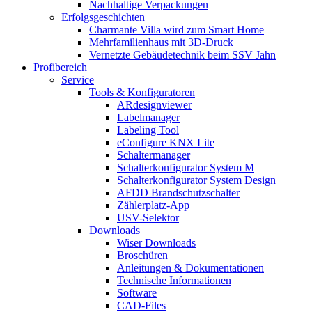
Nachhaltige Verpackungen
Erfolgsgeschichten
Charmante Villa wird zum Smart Home
Mehrfamilienhaus mit 3D-Druck
Vernetzte Gebäudetechnik beim SSV Jahn
Profibereich
Service
Tools & Konfiguratoren
ARdesignviewer
Labelmanager
Labeling Tool
eConfigure KNX Lite
Schaltermanager
Schalterkonfigurator System M
Schalterkonfigurator System Design
AFDD Brandschutzschalter
Zählerplatz-App
USV-Selektor
Downloads
Wiser Downloads
Broschüren
Anleitungen & Dokumentationen
Technische Informationen
Software
CAD-Files