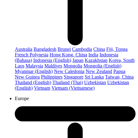
Australia
Bangladesh
Brunei
Cambodia
China
Fiji, Tonga
French Polynesia
Hong Kong, China
India
Indonesia
(Bahasa)
Indonesia (English)
Japan
Kazakhstan
Korea, South
Laos
Malaysia
Maldives
Mongolia
Mongolia (English)
Myanmar (English)
New Caledonia
New Zealand
Papua
New Guinea
Philippines
Singapore
Sri Lanka
Taiwan, China
Thailand (English)
Thailand (Thai)
Uzbekistan
Uzbekistan
(English)
Vietnam
Vietnam (Vietnamese)
Europe