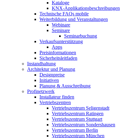
Kataloge
KNX-Applikationsbeschreibungen
Technische FAQs mobile
Weiterbildung und Veranstaltungen
Webinare
Seminare
Seminarbuchung
Verkaufsunterstützung
Apps
Preisinformationen
Sicherheitsleitfaden
Instandhaltung
Architektur und Planung
Designpreise
Initiativen
Planung & Ausschreibung
Profinetzwerk
Installateur finden
Vertriebszentren
Vertriebszentrum Seligenstadt
Vertriebszentrum Ratingen
Vertriebszentrum Stuttgart
Vertriebszentrum Sondershausen
Vertriebszentrum Berlin
Vertriebszentrum München