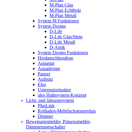
M-Plan Glas
M-Plan Echtholz
M-Plan Metall
System M Funktionen
System Design
D-Life
D-Life Glas/Stein
D-Life Metall
D-Antik
System Design Funktionen
Herdanschlussdose
Aquastar
Aquadesign
Panzer
Aufputz
Elso
Unterputzeinsätze
qles Haltesystem-Konzept
Licht- und Jalousiesystem
PlusLink
Rollladen-Mehrfachsteuerrelais
Dimmer
Bewegungsmelder, Präsenzmelder,
Dämmerungsschalter