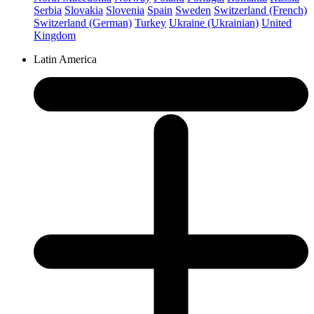
Serbia
Slovakia
Slovenia
Spain
Sweden
Switzerland (French)
Switzerland (German)
Turkey
Ukraine (Ukrainian)
United
Kingdom
Latin America