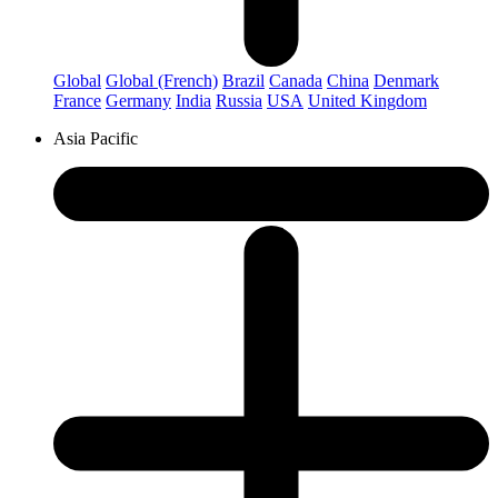
Global
Global (French)
Brazil
Canada
China
Denmark
France
Germany
India
Russia
USA
United Kingdom
Asia Pacific