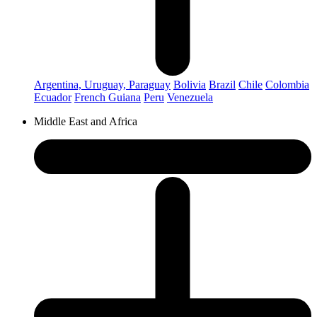
Argentina, Uruguay, Paraguay
Bolivia
Brazil
Chile
Colombia
Ecuador
French Guiana
Peru
Venezuela
Middle East and Africa