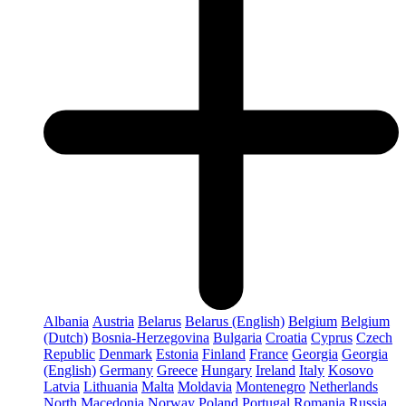
Albania
Austria
Belarus
Belarus (English)
Belgium
Belgium
(Dutch)
Bosnia-Herzegovina
Bulgaria
Croatia
Cyprus
Czech
Republic
Denmark
Estonia
Finland
France
Georgia
Georgia
(English)
Germany
Greece
Hungary
Ireland
Italy
Kosovo
Latvia
Lithuania
Malta
Moldavia
Montenegro
Netherlands
North Macedonia
Norway
Poland
Portugal
Romania
Russia