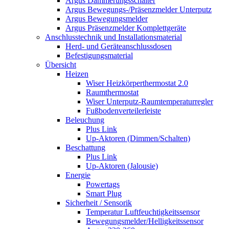
Argus Dämmerungsschalter
Argus Bewegungs-/Präsenzmelder Unterputz
Argus Bewegungsmelder
Argus Präsenzmelder Komplettgeräte
Anschlusstechnik und Installationsmaterial
Herd- und Geräteanschlussdosen
Befestigungsmaterial
Übersicht
Heizen
Wiser Heizkörperthermostat 2.0
Raumthermostat
Wiser Unterputz-Raumtemperaturregler
Fußbodenverteilerleiste
Beleuchung
Plus Link
Up-Aktoren (Dimmen/Schalten)
Beschattung
Plus Link
Up-Aktoren (Jalousie)
Energie
Powertags
Smart Plug
Sicherheit / Sensorik
Temperatur Luftfeuchtigkeitssensor
Bewegungsmelder/Helligkeitssensor