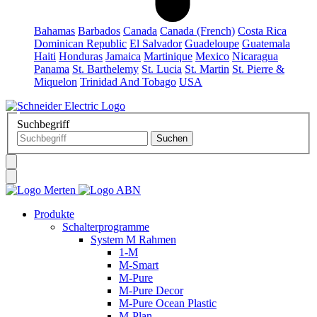
Bahamas
Barbados
Canada
Canada (French)
Costa Rica
Dominican Republic
El Salvador
Guadeloupe
Guatemala
Haiti
Honduras
Jamaica
Martinique
Mexico
Nicaragua
Panama
St. Barthelemy
St. Lucia
St. Martin
St. Pierre &
Miquelon
Trinidad And Tobago
USA
Suchbegriff
Produkte
Schalterprogramme
System M Rahmen
1-M
M-Smart
M-Pure
M-Pure Decor
M-Pure Ocean Plastic
M-Plan