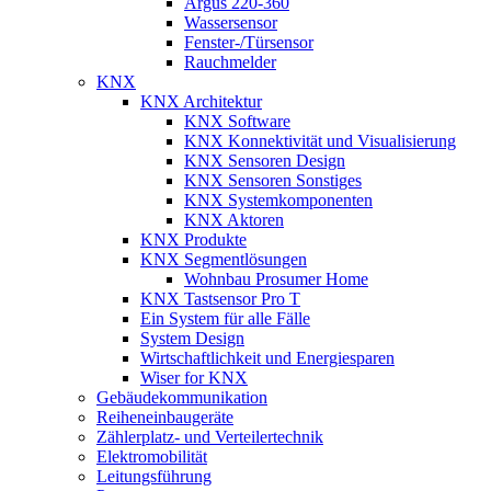
Argus 220-360
Wassersensor
Fenster-/Türsensor
Rauchmelder
KNX
KNX Architektur
KNX Software
KNX Konnektivität und Visualisierung
KNX Sensoren Design
KNX Sensoren Sonstiges
KNX Systemkomponenten
KNX Aktoren
KNX Produkte
KNX Segmentlösungen
Wohnbau Prosumer Home
KNX Tastsensor Pro T
Ein System für alle Fälle
System Design
Wirtschaftlichkeit und Energiesparen
Wiser for KNX
Gebäudekommunikation
Reiheneinbaugeräte
Zählerplatz- und Verteilertechnik
Elektromobilität
Leitungsführung