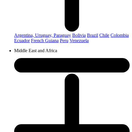
Argentina, Uruguay, Paraguay
Bolivia
Brazil
Chile
Colombia
Ecuador
French Guiana
Peru
Venezuela
Middle East and Africa