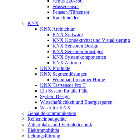
Argus 220-360
Wassersensor
Fenster-/Türsensor
Rauchmelder
KNX
KNX Architektur
KNX Software
KNX Konnektivität und Visualisierung
KNX Sensoren Design
KNX Sensoren Sonstiges
KNX Systemkomponenten
KNX Aktoren
KNX Produkte
KNX Segmentlösungen
Wohnbau Prosumer Home
KNX Tastsensor Pro T
Ein System für alle Fälle
System Design
Wirtschaftlichkeit und Energiesparen
Wiser for KNX
Gebäudekommunikation
Reiheneinbaugeräte
Zählerplatz- und Verteilertechnik
Elektromobilität
Leitungsführung