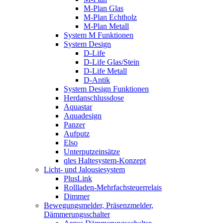
M-Plan Glas
M-Plan Echtholz
M-Plan Metall
System M Funktionen
System Design
D-Life
D-Life Glas/Stein
D-Life Metall
D-Antik
System Design Funktionen
Herdanschlussdose
Aquastar
Aquadesign
Panzer
Aufputz
Elso
Unterputzeinsätze
qles Haltesystem-Konzept
Licht- und Jalousiesystem
PlusLink
Rollladen-Mehrfachsteuerrelais
Dimmer
Bewegungsmelder, Präsenzmelder,
Dämmerungsschalter