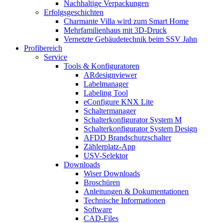
Nachhaltige Verpackungen
Erfolgsgeschichten
Charmante Villa wird zum Smart Home
Mehrfamilienhaus mit 3D-Druck
Vernetzte Gebäudetechnik beim SSV Jahn
Profibereich
Service
Tools & Konfiguratoren
ARdesignviewer
Labelmanager
Labeling Tool
eConfigure KNX Lite
Schaltermanager
Schalterkonfigurator System M
Schalterkonfigurator System Design
AFDD Brandschutzschalter
Zählerplatz-App
USV-Selektor
Downloads
Wiser Downloads
Broschüren
Anleitungen & Dokumentationen
Technische Informationen
Software
CAD-Files