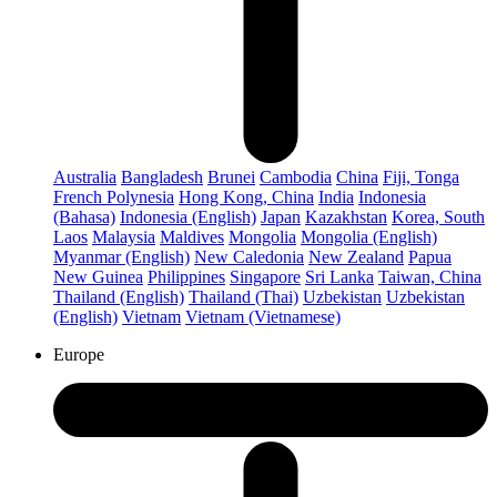
Australia
Bangladesh
Brunei
Cambodia
China
Fiji, Tonga
French Polynesia
Hong Kong, China
India
Indonesia
(Bahasa)
Indonesia (English)
Japan
Kazakhstan
Korea, South
Laos
Malaysia
Maldives
Mongolia
Mongolia (English)
Myanmar (English)
New Caledonia
New Zealand
Papua
New Guinea
Philippines
Singapore
Sri Lanka
Taiwan, China
Thailand (English)
Thailand (Thai)
Uzbekistan
Uzbekistan
(English)
Vietnam
Vietnam (Vietnamese)
Europe