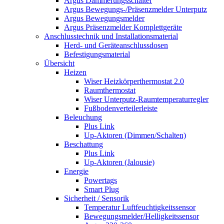
Argus Dämmerungsschalter
Argus Bewegungs-/Präsenzmelder Unterputz
Argus Bewegungsmelder
Argus Präsenzmelder Komplettgeräte
Anschlusstechnik und Installationsmaterial
Herd- und Geräteanschlussdosen
Befestigungsmaterial
Übersicht
Heizen
Wiser Heizkörperthermostat 2.0
Raumthermostat
Wiser Unterputz-Raumtemperaturregler
Fußbodenverteilerleiste
Beleuchung
Plus Link
Up-Aktoren (Dimmen/Schalten)
Beschattung
Plus Link
Up-Aktoren (Jalousie)
Energie
Powertags
Smart Plug
Sicherheit / Sensorik
Temperatur Luftfeuchtigkeitssensor
Bewegungsmelder/Helligkeitssensor