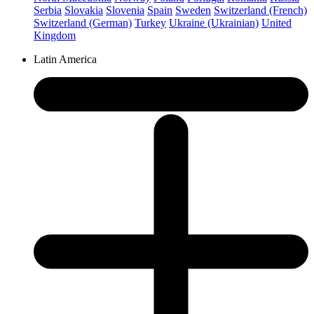
Serbia
Slovakia
Slovenia
Spain
Sweden
Switzerland (French)
Switzerland (German)
Turkey
Ukraine (Ukrainian)
United
Kingdom
Latin America