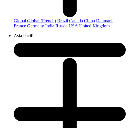
Global
Global (French)
Brazil
Canada
China
Denmark
France
Germany
India
Russia
USA
United Kingdom
Asia Pacific