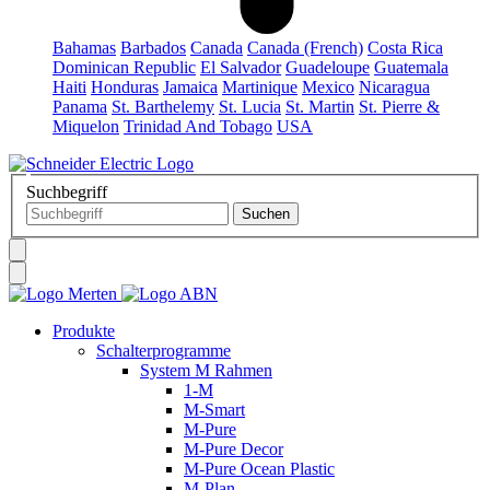
Bahamas
Barbados
Canada
Canada (French)
Costa Rica
Dominican Republic
El Salvador
Guadeloupe
Guatemala
Haiti
Honduras
Jamaica
Martinique
Mexico
Nicaragua
Panama
St. Barthelemy
St. Lucia
St. Martin
St. Pierre &
Miquelon
Trinidad And Tobago
USA
Suchbegriff
Produkte
Schalterprogramme
System M Rahmen
1-M
M-Smart
M-Pure
M-Pure Decor
M-Pure Ocean Plastic
M-Plan