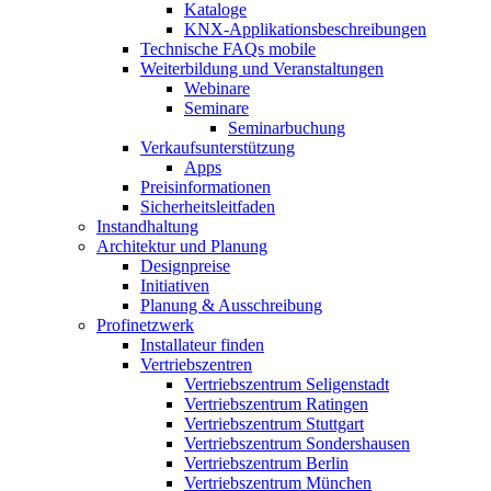
Kataloge
KNX-Applikationsbeschreibungen
Technische FAQs mobile
Weiterbildung und Veranstaltungen
Webinare
Seminare
Seminarbuchung
Verkaufsunterstützung
Apps
Preisinformationen
Sicherheitsleitfaden
Instandhaltung
Architektur und Planung
Designpreise
Initiativen
Planung & Ausschreibung
Profinetzwerk
Installateur finden
Vertriebszentren
Vertriebszentrum Seligenstadt
Vertriebszentrum Ratingen
Vertriebszentrum Stuttgart
Vertriebszentrum Sondershausen
Vertriebszentrum Berlin
Vertriebszentrum München