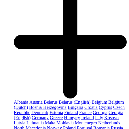
Albania
Austria
Belarus
Belarus (English)
Belgium
Belgium
(Dutch)
Bosnia-Herzegovina
Bulgaria
Croatia
Cyprus
Czech
Republic
Denmark
Estonia
Finland
France
Georgia
Georgia
(English)
Germany
Greece
Hungary
Ireland
Italy
Kosovo
Latvia
Lithuania
Malta
Moldavia
Montenegro
Netherlands
North Macedonia
Norway
Poland
Portugal
Romania
Russia