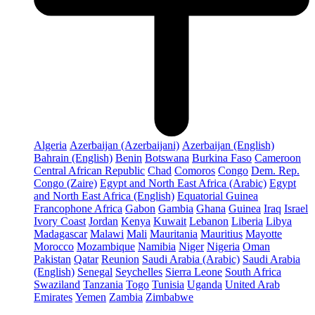
Algeria
Azerbaijan (Azerbaijani)
Azerbaijan (English)
Bahrain (English)
Benin
Botswana
Burkina Faso
Cameroon
Central African Republic
Chad
Comoros
Congo
Dem. Rep.
Congo (Zaire)
Egypt and North East Africa (Arabic)
Egypt
and North East Africa (English)
Equatorial Guinea
Francophone Africa
Gabon
Gambia
Ghana
Guinea
Iraq
Israel
Ivory Coast
Jordan
Kenya
Kuwait
Lebanon
Liberia
Libya
Madagascar
Malawi
Mali
Mauritania
Mauritius
Mayotte
Morocco
Mozambique
Namibia
Niger
Nigeria
Oman
Pakistan
Qatar
Reunion
Saudi Arabia (Arabic)
Saudi Arabia
(English)
Senegal
Seychelles
Sierra Leone
South Africa
Swaziland
Tanzania
Togo
Tunisia
Uganda
United Arab
Emirates
Yemen
Zambia
Zimbabwe