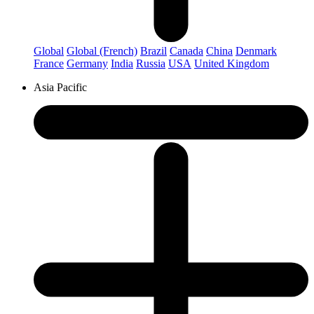
Global
Global (French)
Brazil
Canada
China
Denmark
France
Germany
India
Russia
USA
United Kingdom
Asia Pacific