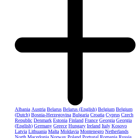
Albania
Austria
Belarus
Belarus (English)
Belgium
Belgium
(Dutch)
Bosnia-Herzegovina
Bulgaria
Croatia
Cyprus
Czech
Republic
Denmark
Estonia
Finland
France
Georgia
Georgia
(English)
Germany
Greece
Hungary
Ireland
Italy
Kosovo
Latvia
Lithuania
Malta
Moldavia
Montenegro
Netherlands
North Macedonia
Norway
Poland
Portugal
Romania
Russia