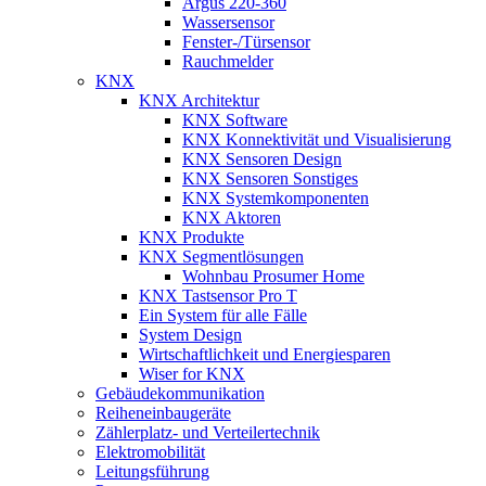
Argus 220-360
Wassersensor
Fenster-/Türsensor
Rauchmelder
KNX
KNX Architektur
KNX Software
KNX Konnektivität und Visualisierung
KNX Sensoren Design
KNX Sensoren Sonstiges
KNX Systemkomponenten
KNX Aktoren
KNX Produkte
KNX Segmentlösungen
Wohnbau Prosumer Home
KNX Tastsensor Pro T
Ein System für alle Fälle
System Design
Wirtschaftlichkeit und Energiesparen
Wiser for KNX
Gebäudekommunikation
Reiheneinbaugeräte
Zählerplatz- und Verteilertechnik
Elektromobilität
Leitungsführung