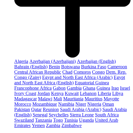
Algeria
Azerbaijan (Azerbaijani)
Azerbaijan (English)
Bahrain (English)
Benin
Botswana
Burkina Faso
Cameroon
Central African Republic
Chad
Comoros
Congo
Dem. Rep.
Congo (Zaire)
Egypt and North East Africa (Arabic)
Egypt
and North East Africa (English)
Equatorial Guinea
Francophone Africa
Gabon
Gambia
Ghana
Guinea
Iraq
Israel
Ivory Coast
Jordan
Kenya
Kuwait
Lebanon
Liberia
Libya
Madagascar
Malawi
Mali
Mauritania
Mauritius
Mayotte
Morocco
Mozambique
Namibia
Niger
Nigeria
Oman
Pakistan
Qatar
Reunion
Saudi Arabia (Arabic)
Saudi Arabia
(English)
Senegal
Seychelles
Sierra Leone
South Africa
Swaziland
Tanzania
Togo
Tunisia
Uganda
United Arab
Emirates
Yemen
Zambia
Zimbabwe