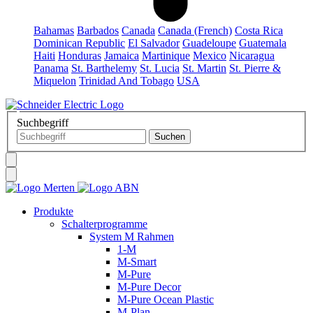
Bahamas
Barbados
Canada
Canada (French)
Costa Rica
Dominican Republic
El Salvador
Guadeloupe
Guatemala
Haiti
Honduras
Jamaica
Martinique
Mexico
Nicaragua
Panama
St. Barthelemy
St. Lucia
St. Martin
St. Pierre &
Miquelon
Trinidad And Tobago
USA
Suchbegriff
Produkte
Schalterprogramme
System M Rahmen
1-M
M-Smart
M-Pure
M-Pure Decor
M-Pure Ocean Plastic
M-Plan