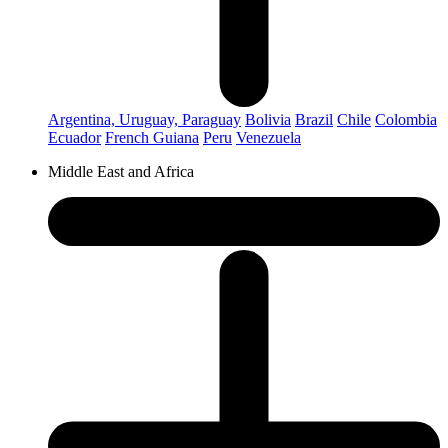
Argentina, Uruguay, Paraguay
Bolivia
Brazil
Chile
Colombia
Ecuador
French Guiana
Peru
Venezuela
Middle East and Africa