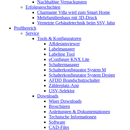
Nachhaltige Verpackungen
Erfolgsgeschichten
Charmante Villa wird zum Smart Home
Mehrfamilienhaus mit 3D-Druck
Vernetzte Gebäudetechnik beim SSV Jahn
Profibereich
Service
Tools & Konfiguratoren
ARdesignviewer
Labelmanager
Labeling Tool
eConfigure KNX Lite
Schaltermanager
Schalterkonfigurator System M
Schalterkonfigurator System Design
AFDD Brandschutzschalter
Zählerplatz-App
USV-Selektor
Downloads
Wiser Downloads
Broschüren
Anleitungen & Dokumentationen
Technische Informationen
Software
CAD-Files