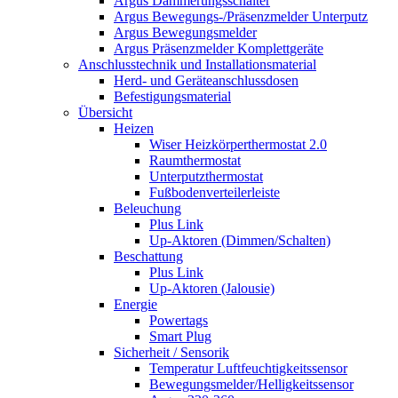
Argus Dämmerungsschalter
Argus Bewegungs-/Präsenzmelder Unterputz
Argus Bewegungsmelder
Argus Präsenzmelder Komplettgeräte
Anschlusstechnik und Installationsmaterial
Herd- und Geräteanschlussdosen
Befestigungsmaterial
Übersicht
Heizen
Wiser Heizkörperthermostat 2.0
Raumthermostat
Unterputzthermostat
Fußbodenverteilerleiste
Beleuchung
Plus Link
Up-Aktoren (Dimmen/Schalten)
Beschattung
Plus Link
Up-Aktoren (Jalousie)
Energie
Powertags
Smart Plug
Sicherheit / Sensorik
Temperatur Luftfeuchtigkeitssensor
Bewegungsmelder/Helligkeitssensor