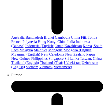
Australia
Bangladesh
Brunei
Cambodia
China
Fiji, Tonga
French Polynesia
Hong Kong, China
India
Indonesia
(Bahasa)
Indonesia (English)
Japan
Kazakhstan
Korea, South
Laos
Malaysia
Maldives
Mongolia
Mongolia (English)
Myanmar (English)
New Caledonia
New Zealand
Papua
New Guinea
Philippines
Singapore
Sri Lanka
Taiwan, China
Thailand (English)
Thailand (Thai)
Uzbekistan
Uzbekistan
(English)
Vietnam
Vietnam (Vietnamese)
Europe