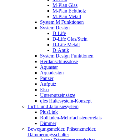
M-Plan Glas
M-Plan Echtholz
M-Plan Metall
System M Funktionen
System Design
D-Life
D-Life Glas/Stein
D-Life Metall
D-Antik
System Design Funktionen
Herdanschlussdose
Aquastar
Aquadesign
Panzer
Aufputz
Elso
Unterputzeinsätze
qles Haltesystem-Konzept
Licht- und Jalousiesystem
PlusLink
Rollladen-Mehrfachsteuerrelais
Dimmer
Bewegungsmelder, Präsenzmelder,
Dämmerungsschalter