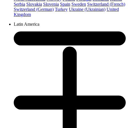
Serbia
Slovakia
Slovenia
Spain
Sweden
Switzerland (French)
Switzerland (German)
Turkey
Ukraine (Ukrainian)
United
Kingdom
Latin America