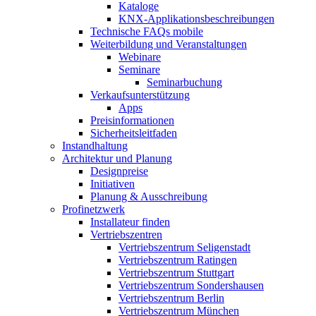
Kataloge
KNX-Applikationsbeschreibungen
Technische FAQs mobile
Weiterbildung und Veranstaltungen
Webinare
Seminare
Seminarbuchung
Verkaufsunterstützung
Apps
Preisinformationen
Sicherheitsleitfaden
Instandhaltung
Architektur und Planung
Designpreise
Initiativen
Planung & Ausschreibung
Profinetzwerk
Installateur finden
Vertriebszentren
Vertriebszentrum Seligenstadt
Vertriebszentrum Ratingen
Vertriebszentrum Stuttgart
Vertriebszentrum Sondershausen
Vertriebszentrum Berlin
Vertriebszentrum München