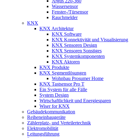
Argus 220-360
Wassersensor
Fenster-/Türsensor
Rauchmelder
KNX
KNX Architektur
KNX Software
KNX Konnektivität und Visualisierung
KNX Sensoren Design
KNX Sensoren Sonstiges
KNX Systemkomponenten
KNX Aktoren
KNX Produkte
KNX Segmentlösungen
Wohnbau Prosumer Home
KNX Tastsensor Pro T
Ein System für alle Fälle
System Design
Wirtschaftlichkeit und Energiesparen
Wiser for KNX
Gebäudekommunikation
Reiheneinbaugeräte
Zählerplatz- und Verteilertechnik
Elektromobilität
Leitungsführung