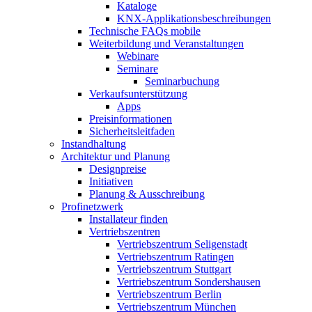
Kataloge
KNX-Applikationsbeschreibungen
Technische FAQs mobile
Weiterbildung und Veranstaltungen
Webinare
Seminare
Seminarbuchung
Verkaufsunterstützung
Apps
Preisinformationen
Sicherheitsleitfaden
Instandhaltung
Architektur und Planung
Designpreise
Initiativen
Planung & Ausschreibung
Profinetzwerk
Installateur finden
Vertriebszentren
Vertriebszentrum Seligenstadt
Vertriebszentrum Ratingen
Vertriebszentrum Stuttgart
Vertriebszentrum Sondershausen
Vertriebszentrum Berlin
Vertriebszentrum München