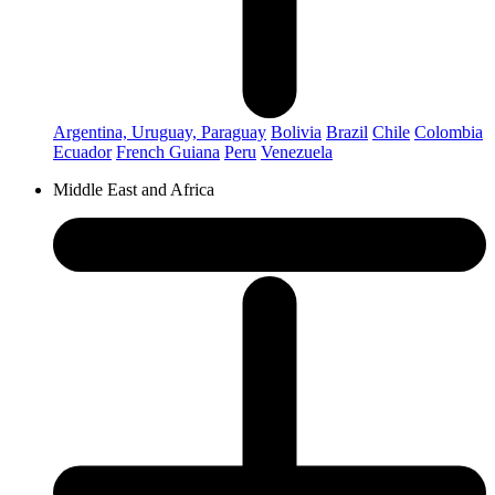
Argentina, Uruguay, Paraguay
Bolivia
Brazil
Chile
Colombia
Ecuador
French Guiana
Peru
Venezuela
Middle East and Africa