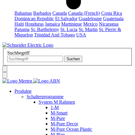
Bahamas
Barbados
Canada
Canada (French)
Costa Rica
Dominican Republic
El Salvador
Guadeloupe
Guatemala
Haiti
Honduras
Jamaica
Martinique
Mexico
Nicaragua
Panama
St. Barthelemy
St. Lucia
St. Martin
St. Pierre &
Miquelon
Trinidad And Tobago
USA
Suchbegriff
Produkte
Schalterprogramme
System M Rahmen
1-M
M-Smart
M-Pure
M-Pure Decor
M-Pure Ocean Plastic
M-Plan