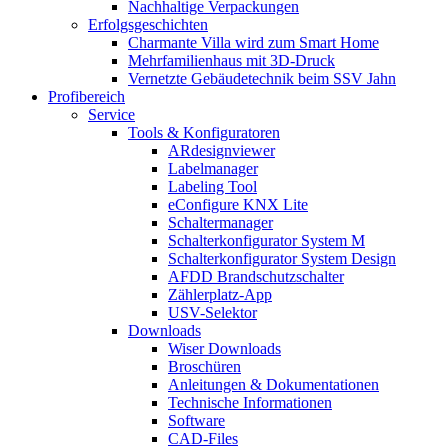
Nachhaltige Verpackungen
Erfolgsgeschichten
Charmante Villa wird zum Smart Home
Mehrfamilienhaus mit 3D-Druck
Vernetzte Gebäudetechnik beim SSV Jahn
Profibereich
Service
Tools & Konfiguratoren
ARdesignviewer
Labelmanager
Labeling Tool
eConfigure KNX Lite
Schaltermanager
Schalterkonfigurator System M
Schalterkonfigurator System Design
AFDD Brandschutzschalter
Zählerplatz-App
USV-Selektor
Downloads
Wiser Downloads
Broschüren
Anleitungen & Dokumentationen
Technische Informationen
Software
CAD-Files