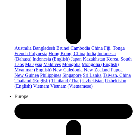
Australia
Bangladesh
Brunei
Cambodia
China
Fiji, Tonga
French Polynesia
Hong Kong, China
India
Indonesia
(Bahasa)
Indonesia (English)
Japan
Kazakhstan
Korea, South
Laos
Malaysia
Maldives
Mongolia
Mongolia (English)
Myanmar (English)
New Caledonia
New Zealand
Papua
New Guinea
Philippines
Singapore
Sri Lanka
Taiwan, China
Thailand (English)
Thailand (Thai)
Uzbekistan
Uzbekistan
(English)
Vietnam
Vietnam (Vietnamese)
Europe