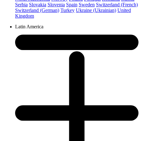
Serbia
Slovakia
Slovenia
Spain
Sweden
Switzerland (French)
Switzerland (German)
Turkey
Ukraine (Ukrainian)
United
Kingdom
Latin America