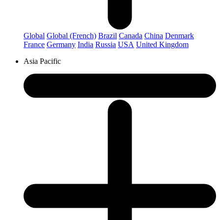
Global
Global (French)
Brazil
Canada
China
Denmark
France
Germany
India
Russia
USA
United Kingdom
Asia Pacific