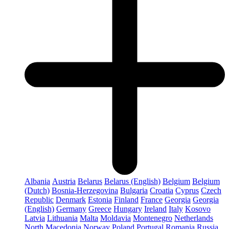
Albania
Austria
Belarus
Belarus (English)
Belgium
Belgium
(Dutch)
Bosnia-Herzegovina
Bulgaria
Croatia
Cyprus
Czech
Republic
Denmark
Estonia
Finland
France
Georgia
Georgia
(English)
Germany
Greece
Hungary
Ireland
Italy
Kosovo
Latvia
Lithuania
Malta
Moldavia
Montenegro
Netherlands
North Macedonia
Norway
Poland
Portugal
Romania
Russia