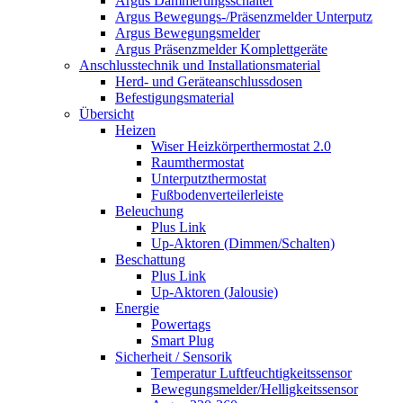
Argus Dämmerungsschalter
Argus Bewegungs-/Präsenzmelder Unterputz
Argus Bewegungsmelder
Argus Präsenzmelder Komplettgeräte
Anschlusstechnik und Installationsmaterial
Herd- und Geräteanschlussdosen
Befestigungsmaterial
Übersicht
Heizen
Wiser Heizkörperthermostat 2.0
Raumthermostat
Unterputzthermostat
Fußbodenverteilerleiste
Beleuchung
Plus Link
Up-Aktoren (Dimmen/Schalten)
Beschattung
Plus Link
Up-Aktoren (Jalousie)
Energie
Powertags
Smart Plug
Sicherheit / Sensorik
Temperatur Luftfeuchtigkeitssensor
Bewegungsmelder/Helligkeitssensor