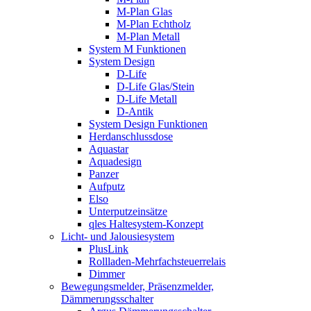
M-Plan Glas
M-Plan Echtholz
M-Plan Metall
System M Funktionen
System Design
D-Life
D-Life Glas/Stein
D-Life Metall
D-Antik
System Design Funktionen
Herdanschlussdose
Aquastar
Aquadesign
Panzer
Aufputz
Elso
Unterputzeinsätze
qles Haltesystem-Konzept
Licht- und Jalousiesystem
PlusLink
Rollladen-Mehrfachsteuerrelais
Dimmer
Bewegungsmelder, Präsenzmelder,
Dämmerungsschalter