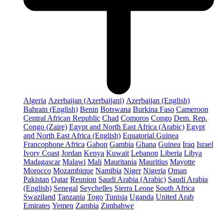
Algeria
Azerbaijan (Azerbaijani)
Azerbaijan (English)
Bahrain (English)
Benin
Botswana
Burkina Faso
Cameroon
Central African Republic
Chad
Comoros
Congo
Dem. Rep.
Congo (Zaire)
Egypt and North East Africa (Arabic)
Egypt
and North East Africa (English)
Equatorial Guinea
Francophone Africa
Gabon
Gambia
Ghana
Guinea
Iraq
Israel
Ivory Coast
Jordan
Kenya
Kuwait
Lebanon
Liberia
Libya
Madagascar
Malawi
Mali
Mauritania
Mauritius
Mayotte
Morocco
Mozambique
Namibia
Niger
Nigeria
Oman
Pakistan
Qatar
Reunion
Saudi Arabia (Arabic)
Saudi Arabia
(English)
Senegal
Seychelles
Sierra Leone
South Africa
Swaziland
Tanzania
Togo
Tunisia
Uganda
United Arab
Emirates
Yemen
Zambia
Zimbabwe