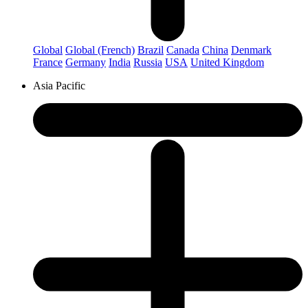
Global
Global (French)
Brazil
Canada
China
Denmark
France
Germany
India
Russia
USA
United Kingdom
Asia Pacific