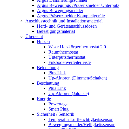
Argus Dämmerungsschalter
Argus Bewegungs-/Präsenzmelder Unterputz
Argus Bewegungsmelder
Argus Präsenzmelder Komplettgeräte
Anschlusstechnik und Installationsmaterial
Herd- und Geräteanschlussdosen
Befestigungsmaterial
Übersicht
Heizen
Wiser Heizkörperthermostat 2.0
Raumthermostat
Unterputzthermostat
Fußbodenverteilerleiste
Beleuchung
Plus Link
Up-Aktoren (Dimmen/Schalten)
Beschattung
Plus Link
Up-Aktoren (Jalousie)
Energie
Powertags
Smart Plug
Sicherheit / Sensorik
Temperatur Luftfeuchtigkeitssensor
Bewegungsmelder/Helligkeitssensor