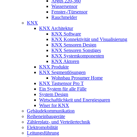
Argus 220-360
Wassersensor
Fenster-/Türsensor
Rauchmelder
KNX
KNX Architektur
KNX Software
KNX Konnektivität und Visualisierung
KNX Sensoren Design
KNX Sensoren Sonstiges
KNX Systemkomponenten
KNX Aktoren
KNX Produkte
KNX Segmentlösungen
Wohnbau Prosumer Home
KNX Tastsensor Pro T
Ein System für alle Fälle
System Design
Wirtschaftlichkeit und Energiesparen
Wiser for KNX
Gebäudekommunikation
Reiheneinbaugeräte
Zählerplatz- und Verteilertechnik
Elektromobilität
Leitungsführung