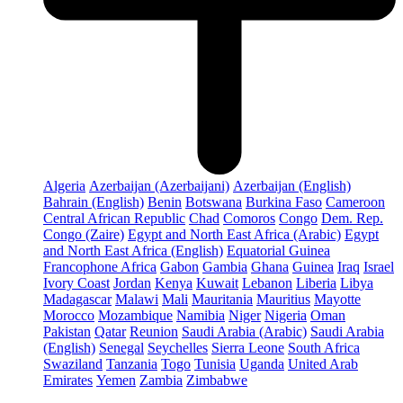
Algeria
Azerbaijan (Azerbaijani)
Azerbaijan (English)
Bahrain (English)
Benin
Botswana
Burkina Faso
Cameroon
Central African Republic
Chad
Comoros
Congo
Dem. Rep.
Congo (Zaire)
Egypt and North East Africa (Arabic)
Egypt
and North East Africa (English)
Equatorial Guinea
Francophone Africa
Gabon
Gambia
Ghana
Guinea
Iraq
Israel
Ivory Coast
Jordan
Kenya
Kuwait
Lebanon
Liberia
Libya
Madagascar
Malawi
Mali
Mauritania
Mauritius
Mayotte
Morocco
Mozambique
Namibia
Niger
Nigeria
Oman
Pakistan
Qatar
Reunion
Saudi Arabia (Arabic)
Saudi Arabia
(English)
Senegal
Seychelles
Sierra Leone
South Africa
Swaziland
Tanzania
Togo
Tunisia
Uganda
United Arab
Emirates
Yemen
Zambia
Zimbabwe