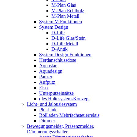
M-Plan Glas
M-Plan Echtholz
M-Plan Metall
System M Funktionen
System Design
D-Life
D-Life Glas/Stein
D-Life Metall
D-Antik
System Design Funktionen
Herdanschlussdose
Aquastar
Aquadesign
Panzer
Aufputz
Elso
Unterputzeinsätze
qles Haltesystem-Konzept
Licht- und Jalousiesystem
PlusLink
Rollladen-Mehrfachsteuerrelais
Dimmer
Bewegungsmelder, Präsenzmelder,
Dämmerungsschalter