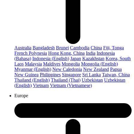
Australia
Bangladesh
Brunei
Cambodia
China
Fiji, Tonga
French Polynesia
Hong Kong, China
India
Indonesia
(Bahasa)
Indonesia (English)
Japan
Kazakhstan
Korea, South
Laos
Malaysia
Maldives
Mongolia
Mongolia (English)
Myanmar (English)
New Caledonia
New Zealand
Papua
New Guinea
Philippines
Singapore
Sri Lanka
Taiwan, China
Thailand (English)
Thailand (Thai)
Uzbekistan
Uzbekistan
(English)
Vietnam
Vietnam (Vietnamese)
Europe