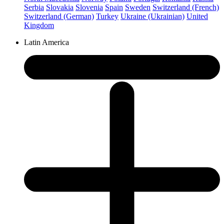
Serbia
Slovakia
Slovenia
Spain
Sweden
Switzerland (French)
Switzerland (German)
Turkey
Ukraine (Ukrainian)
United
Kingdom
Latin America