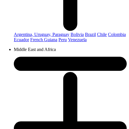
Argentina, Uruguay, Paraguay
Bolivia
Brazil
Chile
Colombia
Ecuador
French Guiana
Peru
Venezuela
Middle East and Africa