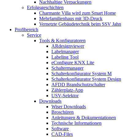
Nachhaltige Verpackungen
Erfolgsgeschichten
Charmante Villa wird zum Smart Home
Mehrfamilienhaus mit 3D-Druck
Vernetzte Gebäudetechnik beim SSV Jahn
Profibereich
Service
Tools & Konfiguratoren
ARdesignviewer
Labelmanager
Labeling Tool
eConfigure KNX Lite
Schaltermanager
Schalterkonfigurator System M
Schalterkonfigurator System Design
AFDD Brandschutzschalter
Zählerplatz-App
USV-Selektor
Downloads
Wiser Downloads
Broschüren
Anleitungen & Dokumentationen
Technische Informationen
Software
CAD-Files