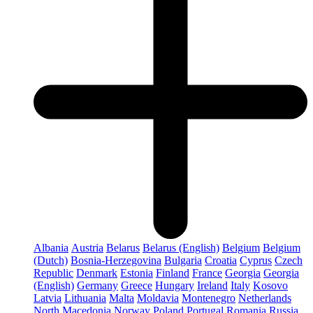
Albania
Austria
Belarus
Belarus (English)
Belgium
Belgium
(Dutch)
Bosnia-Herzegovina
Bulgaria
Croatia
Cyprus
Czech
Republic
Denmark
Estonia
Finland
France
Georgia
Georgia
(English)
Germany
Greece
Hungary
Ireland
Italy
Kosovo
Latvia
Lithuania
Malta
Moldavia
Montenegro
Netherlands
North Macedonia
Norway
Poland
Portugal
Romania
Russia