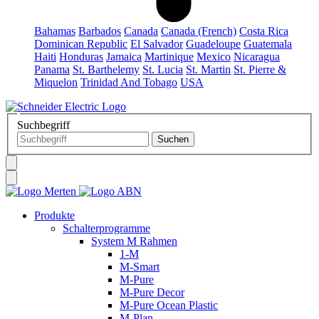
Bahamas
Barbados
Canada
Canada (French)
Costa Rica
Dominican Republic
El Salvador
Guadeloupe
Guatemala
Haiti
Honduras
Jamaica
Martinique
Mexico
Nicaragua
Panama
St. Barthelemy
St. Lucia
St. Martin
St. Pierre &
Miquelon
Trinidad And Tobago
USA
Suchbegriff
Produkte
Schalterprogramme
System M Rahmen
1-M
M-Smart
M-Pure
M-Pure Decor
M-Pure Ocean Plastic
M-Plan