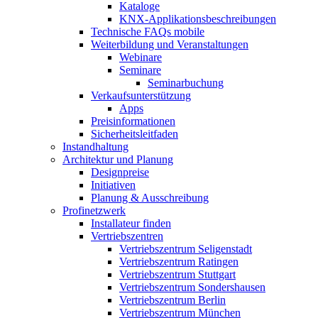
Kataloge
KNX-Applikationsbeschreibungen
Technische FAQs mobile
Weiterbildung und Veranstaltungen
Webinare
Seminare
Seminarbuchung
Verkaufsunterstützung
Apps
Preisinformationen
Sicherheitsleitfaden
Instandhaltung
Architektur und Planung
Designpreise
Initiativen
Planung & Ausschreibung
Profinetzwerk
Installateur finden
Vertriebszentren
Vertriebszentrum Seligenstadt
Vertriebszentrum Ratingen
Vertriebszentrum Stuttgart
Vertriebszentrum Sondershausen
Vertriebszentrum Berlin
Vertriebszentrum München