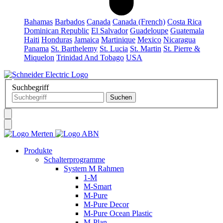
Bahamas
Barbados
Canada
Canada (French)
Costa Rica
Dominican Republic
El Salvador
Guadeloupe
Guatemala
Haiti
Honduras
Jamaica
Martinique
Mexico
Nicaragua
Panama
St. Barthelemy
St. Lucia
St. Martin
St. Pierre &
Miquelon
Trinidad And Tobago
USA
Suchbegriff
Produkte
Schalterprogramme
System M Rahmen
1-M
M-Smart
M-Pure
M-Pure Decor
M-Pure Ocean Plastic
M-Plan