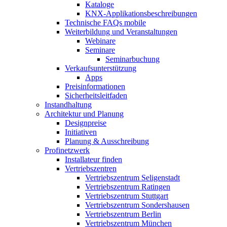
Kataloge
KNX-Applikationsbeschreibungen
Technische FAQs mobile
Weiterbildung und Veranstaltungen
Webinare
Seminare
Seminarbuchung
Verkaufsunterstützung
Apps
Preisinformationen
Sicherheitsleitfaden
Instandhaltung
Architektur und Planung
Designpreise
Initiativen
Planung & Ausschreibung
Profinetzwerk
Installateur finden
Vertriebszentren
Vertriebszentrum Seligenstadt
Vertriebszentrum Ratingen
Vertriebszentrum Stuttgart
Vertriebszentrum Sondershausen
Vertriebszentrum Berlin
Vertriebszentrum München