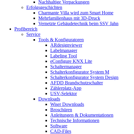
Nachhaltige Verpackungen
Erfolgsgeschichten
Charmante Villa wird zum Smart Home
Mehrfamilienhaus mit 3D-Druck
Vernetzte Gebäudetechnik beim SSV Jahn
Profibereich
Service
Tools & Konfiguratoren
ARdesignviewer
Labelmanager
Labeling Tool
eConfigure KNX Lite
Schaltermanager
Schalterkonfigurator System M
Schalterkonfigurator System Design
AFDD Brandschutzschalter
Zählerplatz-App
USV-Selektor
Downloads
Wiser Downloads
Broschüren
Anleitungen & Dokumentationen
Technische Informationen
Software
CAD-Files