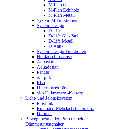
M-Plan Glas
M-Plan Echtholz
M-Plan Metall
System M Funktionen
System Design
D-Life
D-Life Glas/Stein
D-Life Metall
D-Antik
System Design Funktionen
Herdanschlussdose
Aquastar
Aquadesign
Panzer
Aufputz
Elso
Unterputzeinsätze
qles Haltesystem-Konzept
Licht- und Jalousiesystem
PlusLink
Rollladen-Mehrfachsteuerrelais
Dimmer
Bewegungsmelder, Präsenzmelder,
Dämmerungsschalter