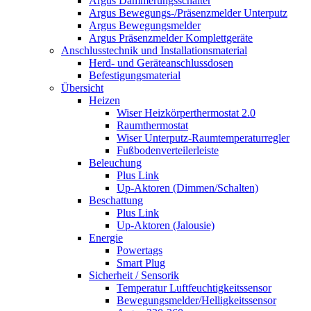
Argus Dämmerungsschalter
Argus Bewegungs-/Präsenzmelder Unterputz
Argus Bewegungsmelder
Argus Präsenzmelder Komplettgeräte
Anschlusstechnik und Installationsmaterial
Herd- und Geräteanschlussdosen
Befestigungsmaterial
Übersicht
Heizen
Wiser Heizkörperthermostat 2.0
Raumthermostat
Wiser Unterputz-Raumtemperaturregler
Fußbodenverteilerleiste
Beleuchung
Plus Link
Up-Aktoren (Dimmen/Schalten)
Beschattung
Plus Link
Up-Aktoren (Jalousie)
Energie
Powertags
Smart Plug
Sicherheit / Sensorik
Temperatur Luftfeuchtigkeitssensor
Bewegungsmelder/Helligkeitssensor