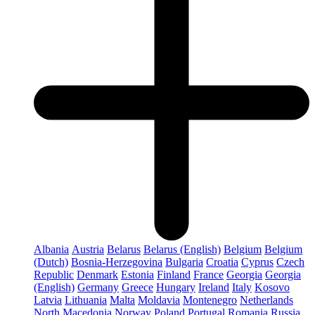
Albania
Austria
Belarus
Belarus (English)
Belgium
Belgium
(Dutch)
Bosnia-Herzegovina
Bulgaria
Croatia
Cyprus
Czech
Republic
Denmark
Estonia
Finland
France
Georgia
Georgia
(English)
Germany
Greece
Hungary
Ireland
Italy
Kosovo
Latvia
Lithuania
Malta
Moldavia
Montenegro
Netherlands
North Macedonia
Norway
Poland
Portugal
Romania
Russia