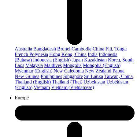
Australia
Bangladesh
Brunei
Cambodia
China
Fiji, Tonga
French Polynesia
Hong Kong, China
India
Indonesia
(Bahasa)
Indonesia (English)
Japan
Kazakhstan
Korea, South
Laos
Malaysia
Maldives
Mongolia
Mongolia (English)
Myanmar (English)
New Caledonia
New Zealand
Papua
New Guinea
Philippines
Singapore
Sri Lanka
Taiwan, China
Thailand (English)
Thailand (Thai)
Uzbekistan
Uzbekistan
(English)
Vietnam
Vietnam (Vietnamese)
Europe