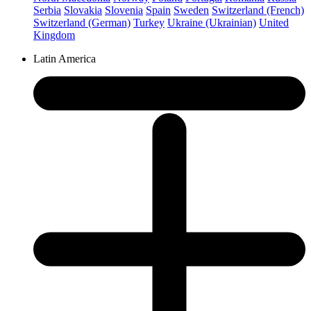
Serbia
Slovakia
Slovenia
Spain
Sweden
Switzerland (French)
Switzerland (German)
Turkey
Ukraine (Ukrainian)
United
Kingdom
Latin America