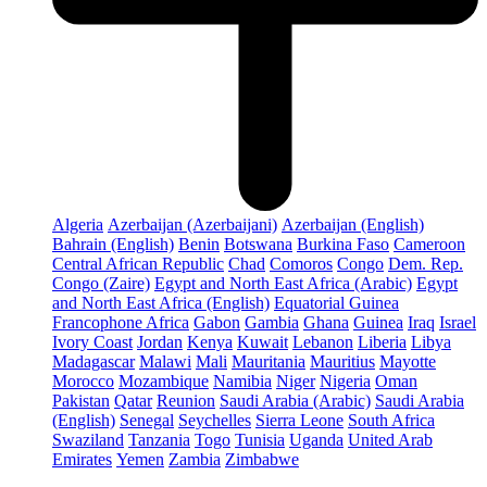
Algeria
Azerbaijan (Azerbaijani)
Azerbaijan (English)
Bahrain (English)
Benin
Botswana
Burkina Faso
Cameroon
Central African Republic
Chad
Comoros
Congo
Dem. Rep.
Congo (Zaire)
Egypt and North East Africa (Arabic)
Egypt
and North East Africa (English)
Equatorial Guinea
Francophone Africa
Gabon
Gambia
Ghana
Guinea
Iraq
Israel
Ivory Coast
Jordan
Kenya
Kuwait
Lebanon
Liberia
Libya
Madagascar
Malawi
Mali
Mauritania
Mauritius
Mayotte
Morocco
Mozambique
Namibia
Niger
Nigeria
Oman
Pakistan
Qatar
Reunion
Saudi Arabia (Arabic)
Saudi Arabia
(English)
Senegal
Seychelles
Sierra Leone
South Africa
Swaziland
Tanzania
Togo
Tunisia
Uganda
United Arab
Emirates
Yemen
Zambia
Zimbabwe