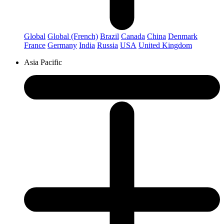
Global
Global (French)
Brazil
Canada
China
Denmark
France
Germany
India
Russia
USA
United Kingdom
Asia Pacific