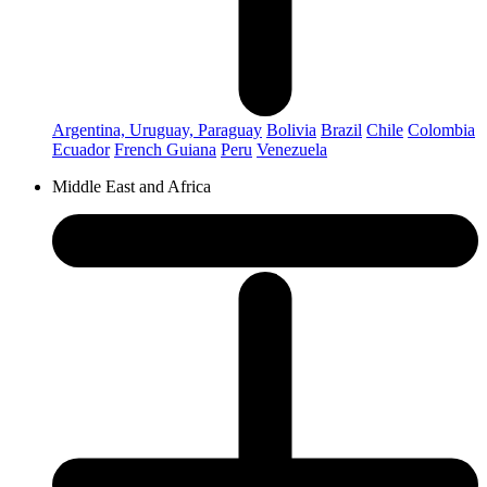
Argentina, Uruguay, Paraguay
Bolivia
Brazil
Chile
Colombia
Ecuador
French Guiana
Peru
Venezuela
Middle East and Africa