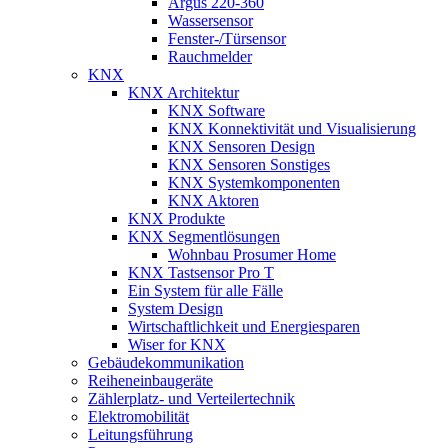
Argus 220-360
Wassersensor
Fenster-/Türsensor
Rauchmelder
KNX
KNX Architektur
KNX Software
KNX Konnektivität und Visualisierung
KNX Sensoren Design
KNX Sensoren Sonstiges
KNX Systemkomponenten
KNX Aktoren
KNX Produkte
KNX Segmentlösungen
Wohnbau Prosumer Home
KNX Tastsensor Pro T
Ein System für alle Fälle
System Design
Wirtschaftlichkeit und Energiesparen
Wiser for KNX
Gebäudekommunikation
Reiheneinbaugeräte
Zählerplatz- und Verteilertechnik
Elektromobilität
Leitungsführung