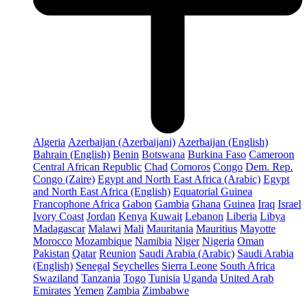
Algeria
Azerbaijan (Azerbaijani)
Azerbaijan (English)
Bahrain (English)
Benin
Botswana
Burkina Faso
Cameroon
Central African Republic
Chad
Comoros
Congo
Dem. Rep.
Congo (Zaire)
Egypt and North East Africa (Arabic)
Egypt
and North East Africa (English)
Equatorial Guinea
Francophone Africa
Gabon
Gambia
Ghana
Guinea
Iraq
Israel
Ivory Coast
Jordan
Kenya
Kuwait
Lebanon
Liberia
Libya
Madagascar
Malawi
Mali
Mauritania
Mauritius
Mayotte
Morocco
Mozambique
Namibia
Niger
Nigeria
Oman
Pakistan
Qatar
Reunion
Saudi Arabia (Arabic)
Saudi Arabia
(English)
Senegal
Seychelles
Sierra Leone
South Africa
Swaziland
Tanzania
Togo
Tunisia
Uganda
United Arab
Emirates
Yemen
Zambia
Zimbabwe