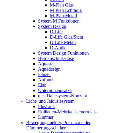
M-Plan Glas
M-Plan Echtholz
M-Plan Metall
System M Funktionen
System Design
D-Life
D-Life Glas/Stein
D-Life Metall
D-Antik
System Design Funktionen
Herdanschlussdose
Aquastar
Aquadesign
Panzer
Aufputz
Elso
Unterputzeinsätze
qles Haltesystem-Konzept
Licht- und Jalousiesystem
PlusLink
Rollladen-Mehrfachsteuerrelais
Dimmer
Bewegungsmelder, Präsenzmelder,
Dämmerungsschalter