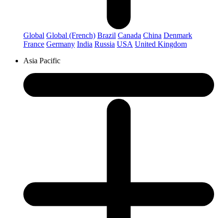
Global
Global (French)
Brazil
Canada
China
Denmark
France
Germany
India
Russia
USA
United Kingdom
Asia Pacific