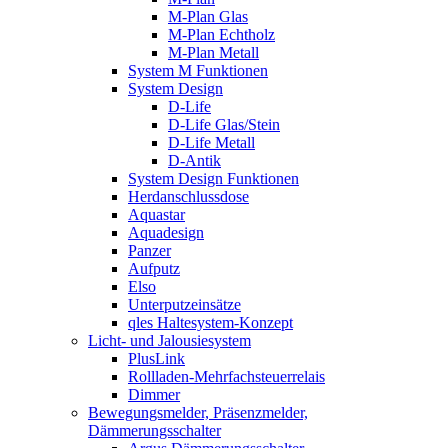
M-Plan Glas
M-Plan Echtholz
M-Plan Metall
System M Funktionen
System Design
D-Life
D-Life Glas/Stein
D-Life Metall
D-Antik
System Design Funktionen
Herdanschlussdose
Aquastar
Aquadesign
Panzer
Aufputz
Elso
Unterputzeinsätze
qles Haltesystem-Konzept
Licht- und Jalousiesystem
PlusLink
Rollladen-Mehrfachsteuerrelais
Dimmer
Bewegungsmelder, Präsenzmelder,
Dämmerungsschalter