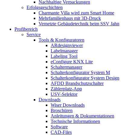
Nachhaltige Verpackungen
Erfolgsgeschichten
Charmante Villa wird zum Smart Home
Mehrfamilienhaus mit 3D-Druck
Vernetzte Gebäudetechnik beim SSV Jahn
Profibereich
Service
Tools & Konfiguratoren
ARdesignviewer
Labelmanager
Labeling Tool
eConfigure KNX Lite
Schaltermanager
Schalterkonfigurator System M
Schalterkonfigurator System Design
AFDD Brandschutzschalter
Zählerplatz-App
USV-Selektor
Downloads
Wiser Downloads
Broschüren
Anleitungen & Dokumentationen
Technische Informationen
Software
CAD-Files