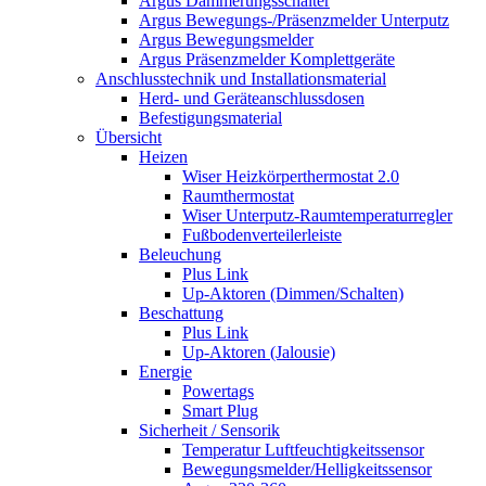
Argus Dämmerungsschalter
Argus Bewegungs-/Präsenzmelder Unterputz
Argus Bewegungsmelder
Argus Präsenzmelder Komplettgeräte
Anschlusstechnik und Installationsmaterial
Herd- und Geräteanschlussdosen
Befestigungsmaterial
Übersicht
Heizen
Wiser Heizkörperthermostat 2.0
Raumthermostat
Wiser Unterputz-Raumtemperaturregler
Fußbodenverteilerleiste
Beleuchung
Plus Link
Up-Aktoren (Dimmen/Schalten)
Beschattung
Plus Link
Up-Aktoren (Jalousie)
Energie
Powertags
Smart Plug
Sicherheit / Sensorik
Temperatur Luftfeuchtigkeitssensor
Bewegungsmelder/Helligkeitssensor