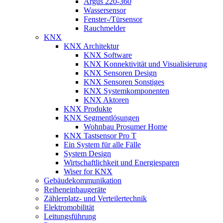
Argus 220-360
Wassersensor
Fenster-/Türsensor
Rauchmelder
KNX
KNX Architektur
KNX Software
KNX Konnektivität und Visualisierung
KNX Sensoren Design
KNX Sensoren Sonstiges
KNX Systemkomponenten
KNX Aktoren
KNX Produkte
KNX Segmentlösungen
Wohnbau Prosumer Home
KNX Tastsensor Pro T
Ein System für alle Fälle
System Design
Wirtschaftlichkeit und Energiesparen
Wiser for KNX
Gebäudekommunikation
Reiheneinbaugeräte
Zählerplatz- und Verteilertechnik
Elektromobilität
Leitungsführung