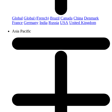
Global
Global (French)
Brazil
Canada
China
Denmark
France
Germany
India
Russia
USA
United Kingdom
Asia Pacific