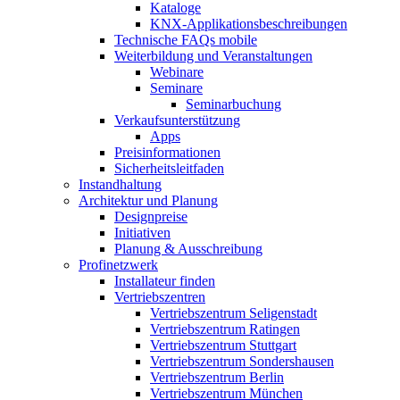
Kataloge
KNX-Applikationsbeschreibungen
Technische FAQs mobile
Weiterbildung und Veranstaltungen
Webinare
Seminare
Seminarbuchung
Verkaufsunterstützung
Apps
Preisinformationen
Sicherheitsleitfaden
Instandhaltung
Architektur und Planung
Designpreise
Initiativen
Planung & Ausschreibung
Profinetzwerk
Installateur finden
Vertriebszentren
Vertriebszentrum Seligenstadt
Vertriebszentrum Ratingen
Vertriebszentrum Stuttgart
Vertriebszentrum Sondershausen
Vertriebszentrum Berlin
Vertriebszentrum München