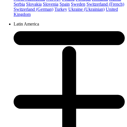
Serbia
Slovakia
Slovenia
Spain
Sweden
Switzerland (French)
Switzerland (German)
Turkey
Ukraine (Ukrainian)
United
Kingdom
Latin America