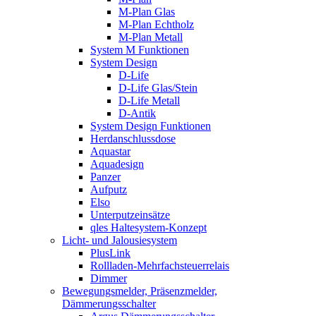
M-Plan Glas
M-Plan Echtholz
M-Plan Metall
System M Funktionen
System Design
D-Life
D-Life Glas/Stein
D-Life Metall
D-Antik
System Design Funktionen
Herdanschlussdose
Aquastar
Aquadesign
Panzer
Aufputz
Elso
Unterputzeinsätze
qles Haltesystem-Konzept
Licht- und Jalousiesystem
PlusLink
Rollladen-Mehrfachsteuerrelais
Dimmer
Bewegungsmelder, Präsenzmelder,
Dämmerungsschalter