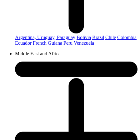
Argentina, Uruguay, Paraguay
Bolivia
Brazil
Chile
Colombia
Ecuador
French Guiana
Peru
Venezuela
Middle East and Africa