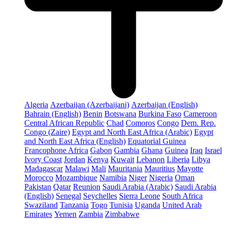
Algeria
Azerbaijan (Azerbaijani)
Azerbaijan (English)
Bahrain (English)
Benin
Botswana
Burkina Faso
Cameroon
Central African Republic
Chad
Comoros
Congo
Dem. Rep.
Congo (Zaire)
Egypt and North East Africa (Arabic)
Egypt
and North East Africa (English)
Equatorial Guinea
Francophone Africa
Gabon
Gambia
Ghana
Guinea
Iraq
Israel
Ivory Coast
Jordan
Kenya
Kuwait
Lebanon
Liberia
Libya
Madagascar
Malawi
Mali
Mauritania
Mauritius
Mayotte
Morocco
Mozambique
Namibia
Niger
Nigeria
Oman
Pakistan
Qatar
Reunion
Saudi Arabia (Arabic)
Saudi Arabia
(English)
Senegal
Seychelles
Sierra Leone
South Africa
Swaziland
Tanzania
Togo
Tunisia
Uganda
United Arab
Emirates
Yemen
Zambia
Zimbabwe