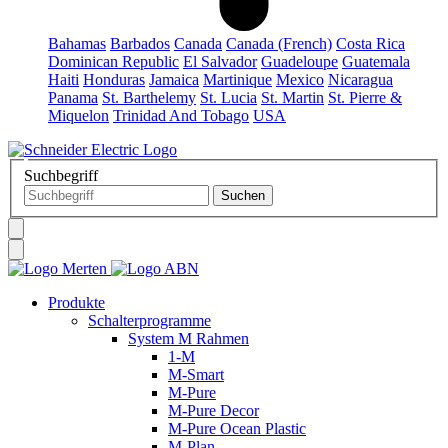
Bahamas
Barbados
Canada
Canada (French)
Costa Rica
Dominican Republic
El Salvador
Guadeloupe
Guatemala
Haiti
Honduras
Jamaica
Martinique
Mexico
Nicaragua
Panama
St. Barthelemy
St. Lucia
St. Martin
St. Pierre &
Miquelon
Trinidad And Tobago
USA
Suchbegriff
Produkte
Schalterprogramme
System M Rahmen
1-M
M-Smart
M-Pure
M-Pure Decor
M-Pure Ocean Plastic
M-Plan