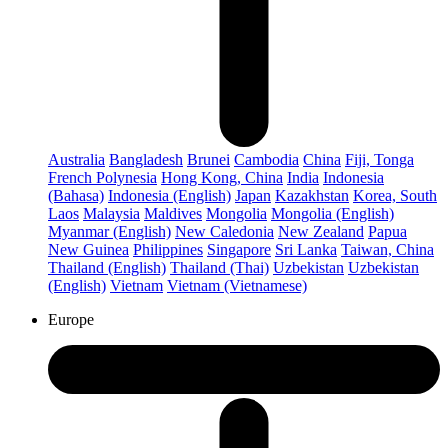
Australia
Bangladesh
Brunei
Cambodia
China
Fiji, Tonga
French Polynesia
Hong Kong, China
India
Indonesia
(Bahasa)
Indonesia (English)
Japan
Kazakhstan
Korea, South
Laos
Malaysia
Maldives
Mongolia
Mongolia (English)
Myanmar (English)
New Caledonia
New Zealand
Papua
New Guinea
Philippines
Singapore
Sri Lanka
Taiwan, China
Thailand (English)
Thailand (Thai)
Uzbekistan
Uzbekistan
(English)
Vietnam
Vietnam (Vietnamese)
Europe