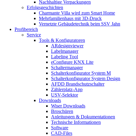
Nachhaltige Verpackungen
Erfolgsgeschichten
Charmante Villa wird zum Smart Home
Mehrfamilienhaus mit 3D-Druck
Vernetzte Gebäudetechnik beim SSV Jahn
Profibereich
Service
Tools & Konfiguratoren
ARdesignviewer
Labelmanager
Labeling Tool
eConfigure KNX Lite
Schaltermanager
Schalterkonfigurator System M
Schalterkonfigurator System Design
AFDD Brandschutzschalter
Zählerplatz-App
USV-Selektor
Downloads
Wiser Downloads
Broschüren
Anleitungen & Dokumentationen
Technische Informationen
Software
CAD-Files