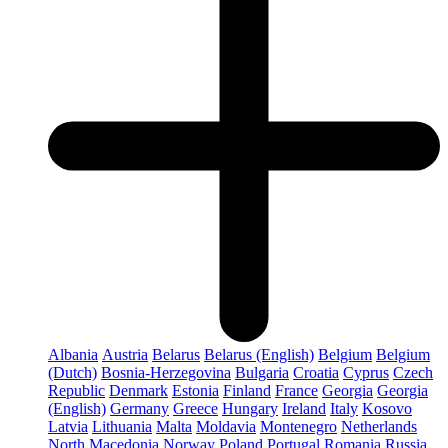
Albania
Austria
Belarus
Belarus (English)
Belgium
Belgium
(Dutch)
Bosnia-Herzegovina
Bulgaria
Croatia
Cyprus
Czech
Republic
Denmark
Estonia
Finland
France
Georgia
Georgia
(English)
Germany
Greece
Hungary
Ireland
Italy
Kosovo
Latvia
Lithuania
Malta
Moldavia
Montenegro
Netherlands
North Macedonia
Norway
Poland
Portugal
Romania
Russia