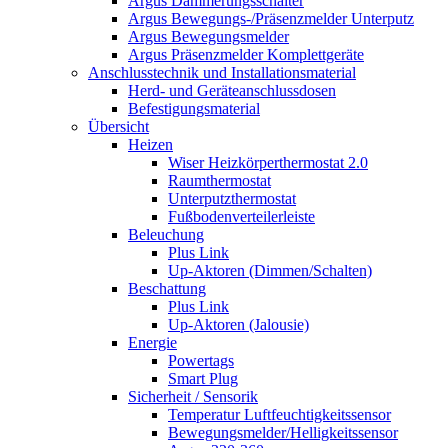
Argus Dämmerungsschalter
Argus Bewegungs-/Präsenzmelder Unterputz
Argus Bewegungsmelder
Argus Präsenzmelder Komplettgeräte
Anschlusstechnik und Installationsmaterial
Herd- und Geräteanschlussdosen
Befestigungsmaterial
Übersicht
Heizen
Wiser Heizkörperthermostat 2.0
Raumthermostat
Unterputzthermostat
Fußbodenverteilerleiste
Beleuchung
Plus Link
Up-Aktoren (Dimmen/Schalten)
Beschattung
Plus Link
Up-Aktoren (Jalousie)
Energie
Powertags
Smart Plug
Sicherheit / Sensorik
Temperatur Luftfeuchtigkeitssensor
Bewegungsmelder/Helligkeitssensor