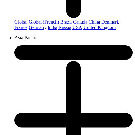
Global
Global (French)
Brazil
Canada
China
Denmark
France
Germany
India
Russia
USA
United Kingdom
Asia Pacific