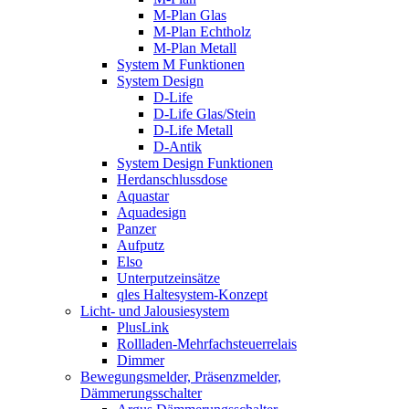
M-Plan Glas
M-Plan Echtholz
M-Plan Metall
System M Funktionen
System Design
D-Life
D-Life Glas/Stein
D-Life Metall
D-Antik
System Design Funktionen
Herdanschlussdose
Aquastar
Aquadesign
Panzer
Aufputz
Elso
Unterputzeinsätze
qles Haltesystem-Konzept
Licht- und Jalousiesystem
PlusLink
Rollladen-Mehrfachsteuerrelais
Dimmer
Bewegungsmelder, Präsenzmelder,
Dämmerungsschalter