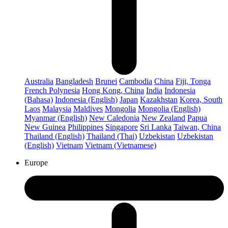
Australia
Bangladesh
Brunei
Cambodia
China
Fiji, Tonga
French Polynesia
Hong Kong, China
India
Indonesia
(Bahasa)
Indonesia (English)
Japan
Kazakhstan
Korea, South
Laos
Malaysia
Maldives
Mongolia
Mongolia (English)
Myanmar (English)
New Caledonia
New Zealand
Papua
New Guinea
Philippines
Singapore
Sri Lanka
Taiwan, China
Thailand (English)
Thailand (Thai)
Uzbekistan
Uzbekistan
(English)
Vietnam
Vietnam (Vietnamese)
Europe