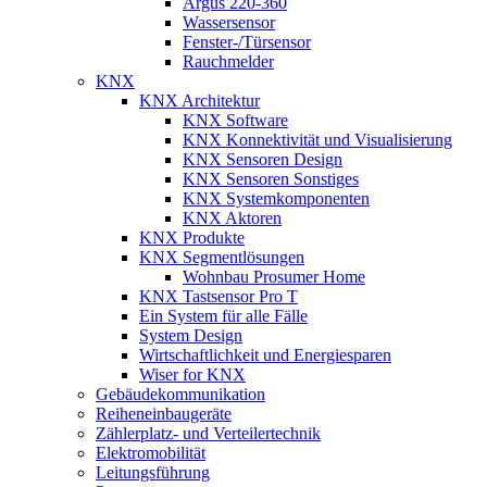
Argus 220-360
Wassersensor
Fenster-/Türsensor
Rauchmelder
KNX
KNX Architektur
KNX Software
KNX Konnektivität und Visualisierung
KNX Sensoren Design
KNX Sensoren Sonstiges
KNX Systemkomponenten
KNX Aktoren
KNX Produkte
KNX Segmentlösungen
Wohnbau Prosumer Home
KNX Tastsensor Pro T
Ein System für alle Fälle
System Design
Wirtschaftlichkeit und Energiesparen
Wiser for KNX
Gebäudekommunikation
Reiheneinbaugeräte
Zählerplatz- und Verteilertechnik
Elektromobilität
Leitungsführung