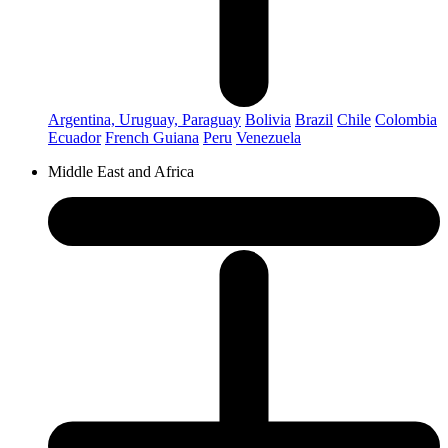
Argentina, Uruguay, Paraguay
Bolivia
Brazil
Chile
Colombia
Ecuador
French Guiana
Peru
Venezuela
Middle East and Africa