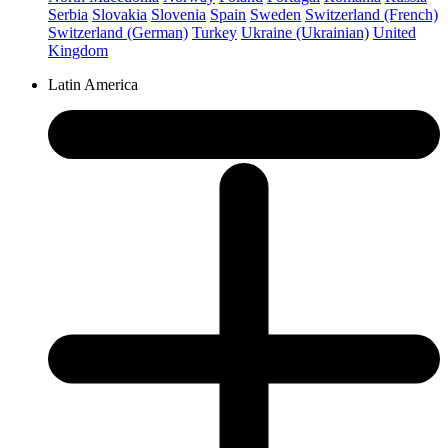
Serbia
Slovakia
Slovenia
Spain
Sweden
Switzerland (French)
Switzerland (German)
Turkey
Ukraine (Ukrainian)
United
Kingdom
Latin America