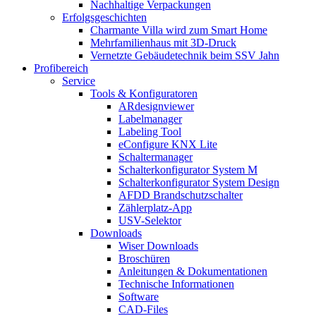
Nachhaltige Verpackungen
Erfolgsgeschichten
Charmante Villa wird zum Smart Home
Mehrfamilienhaus mit 3D-Druck
Vernetzte Gebäudetechnik beim SSV Jahn
Profibereich
Service
Tools & Konfiguratoren
ARdesignviewer
Labelmanager
Labeling Tool
eConfigure KNX Lite
Schaltermanager
Schalterkonfigurator System M
Schalterkonfigurator System Design
AFDD Brandschutzschalter
Zählerplatz-App
USV-Selektor
Downloads
Wiser Downloads
Broschüren
Anleitungen & Dokumentationen
Technische Informationen
Software
CAD-Files