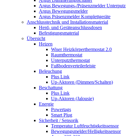
Argus Dämmerungsschalter
Argus Bewegungs-/Präsenzmelder Unterputz
Argus Bewegungsmelder
Argus Präsenzmelder Komplettgeräte
Anschlusstechnik und Installationsmaterial
Herd- und Geräteanschlussdosen
Befestigungsmaterial
Übersicht
Heizen
Wiser Heizkörperthermostat 2.0
Raumthermostat
Unterputzthermostat
Fußbodenverteilerleiste
Beleuchung
Plus Link
Up-Aktoren (Dimmen/Schalten)
Beschattung
Plus Link
Up-Aktoren (Jalousie)
Energie
Powertags
Smart Plug
Sicherheit / Sensorik
Temperatur Luftfeuchtigkeitssensor
Bewegungsmelder/Helligkeitssensor