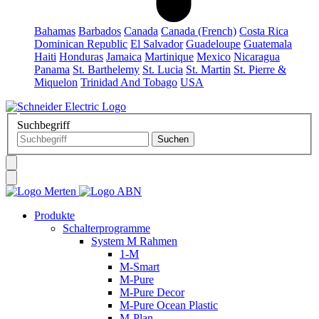
Bahamas
Barbados
Canada
Canada (French)
Costa Rica
Dominican Republic
El Salvador
Guadeloupe
Guatemala
Haiti
Honduras
Jamaica
Martinique
Mexico
Nicaragua
Panama
St. Barthelemy
St. Lucia
St. Martin
St. Pierre &
Miquelon
Trinidad And Tobago
USA
Suchbegriff
Produkte
Schalterprogramme
System M Rahmen
1-M
M-Smart
M-Pure
M-Pure Decor
M-Pure Ocean Plastic
M-Plan