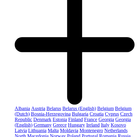
Albania
Austria
Belarus
Belarus (English)
Belgium
Belgium
(Dutch)
Bosnia-Herzegovina
Bulgaria
Croatia
Cyprus
Czech
Republic
Denmark
Estonia
Finland
France
Georgia
Georgia
(English)
Germany
Greece
Hungary
Ireland
Italy
Kosovo
Latvia
Lithuania
Malta
Moldavia
Montenegro
Netherlands
North Macedonia
Norway
Poland
Portugal
Romania
Russia