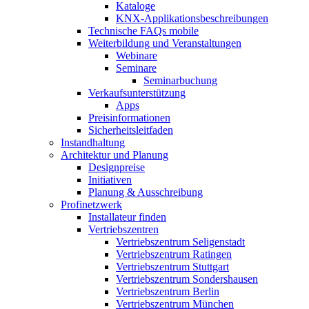
Kataloge
KNX-Applikationsbeschreibungen
Technische FAQs mobile
Weiterbildung und Veranstaltungen
Webinare
Seminare
Seminarbuchung
Verkaufsunterstützung
Apps
Preisinformationen
Sicherheitsleitfaden
Instandhaltung
Architektur und Planung
Designpreise
Initiativen
Planung & Ausschreibung
Profinetzwerk
Installateur finden
Vertriebszentren
Vertriebszentrum Seligenstadt
Vertriebszentrum Ratingen
Vertriebszentrum Stuttgart
Vertriebszentrum Sondershausen
Vertriebszentrum Berlin
Vertriebszentrum München