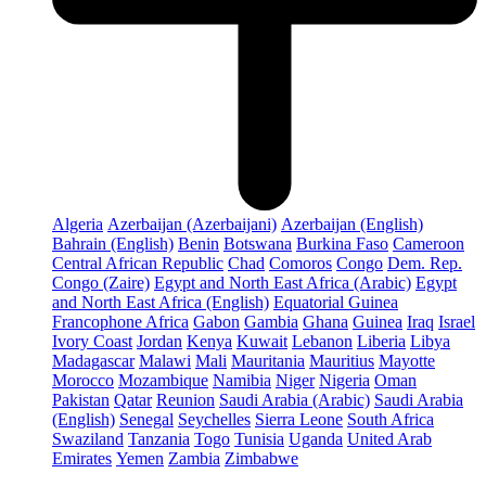
Algeria
Azerbaijan (Azerbaijani)
Azerbaijan (English)
Bahrain (English)
Benin
Botswana
Burkina Faso
Cameroon
Central African Republic
Chad
Comoros
Congo
Dem. Rep.
Congo (Zaire)
Egypt and North East Africa (Arabic)
Egypt
and North East Africa (English)
Equatorial Guinea
Francophone Africa
Gabon
Gambia
Ghana
Guinea
Iraq
Israel
Ivory Coast
Jordan
Kenya
Kuwait
Lebanon
Liberia
Libya
Madagascar
Malawi
Mali
Mauritania
Mauritius
Mayotte
Morocco
Mozambique
Namibia
Niger
Nigeria
Oman
Pakistan
Qatar
Reunion
Saudi Arabia (Arabic)
Saudi Arabia
(English)
Senegal
Seychelles
Sierra Leone
South Africa
Swaziland
Tanzania
Togo
Tunisia
Uganda
United Arab
Emirates
Yemen
Zambia
Zimbabwe