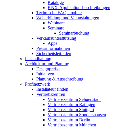
Kataloge
KNX-Applikationsbeschreibungen
Technische FAQs mobile
Weiterbildung und Veranstaltungen
Webinare
Seminare
Seminarbuchung
Verkaufsunterstützung
Apps
Preisinformationen
Sicherheitsleitfaden
Instandhaltung
Architektur und Planung
Designpreise
Initiativen
Planung & Ausschreibung
Profinetzwerk
Installateur finden
Vertriebszentren
Vertriebszentrum Seligenstadt
Vertriebszentrum Ratingen
Vertriebszentrum Stuttgart
Vertriebszentrum Sondershausen
Vertriebszentrum Berlin
Vertriebszentrum München