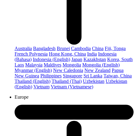
Australia
Bangladesh
Brunei
Cambodia
China
Fiji, Tonga
French Polynesia
Hong Kong, China
India
Indonesia
(Bahasa)
Indonesia (English)
Japan
Kazakhstan
Korea, South
Laos
Malaysia
Maldives
Mongolia
Mongolia (English)
Myanmar (English)
New Caledonia
New Zealand
Papua
New Guinea
Philippines
Singapore
Sri Lanka
Taiwan, China
Thailand (English)
Thailand (Thai)
Uzbekistan
Uzbekistan
(English)
Vietnam
Vietnam (Vietnamese)
Europe