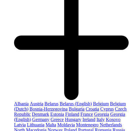
Albania
Austria
Belarus
Belarus (English)
Belgium
Belgium
(Dutch)
Bosnia-Herzegovina
Bulgaria
Croatia
Cyprus
Czech
Republic
Denmark
Estonia
Finland
France
Georgia
Georgia
(English)
Germany
Greece
Hungary
Ireland
Italy
Kosovo
Latvia
Lithuania
Malta
Moldavia
Montenegro
Netherlands
North Macedonia
Norway
Poland
Portugal
Romania
Russia