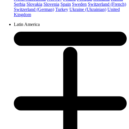
Serbia
Slovakia
Slovenia
Spain
Sweden
Switzerland (French)
Switzerland (German)
Turkey
Ukraine (Ukrainian)
United
Kingdom
Latin America