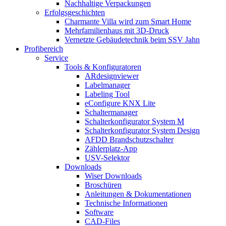
Nachhaltige Verpackungen
Erfolgsgeschichten
Charmante Villa wird zum Smart Home
Mehrfamilienhaus mit 3D-Druck
Vernetzte Gebäudetechnik beim SSV Jahn
Profibereich
Service
Tools & Konfiguratoren
ARdesignviewer
Labelmanager
Labeling Tool
eConfigure KNX Lite
Schaltermanager
Schalterkonfigurator System M
Schalterkonfigurator System Design
AFDD Brandschutzschalter
Zählerplatz-App
USV-Selektor
Downloads
Wiser Downloads
Broschüren
Anleitungen & Dokumentationen
Technische Informationen
Software
CAD-Files