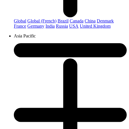
Global
Global (French)
Brazil
Canada
China
Denmark
France
Germany
India
Russia
USA
United Kingdom
Asia Pacific