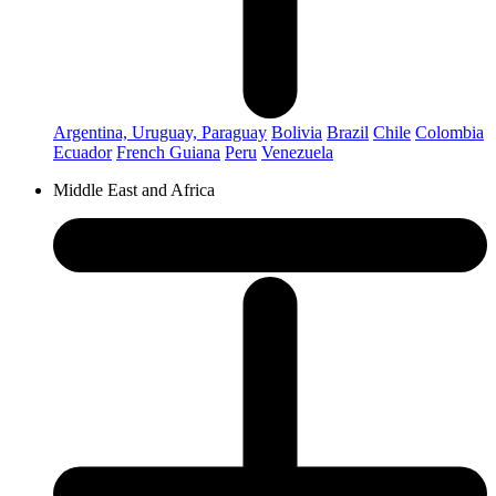
Argentina, Uruguay, Paraguay
Bolivia
Brazil
Chile
Colombia
Ecuador
French Guiana
Peru
Venezuela
Middle East and Africa