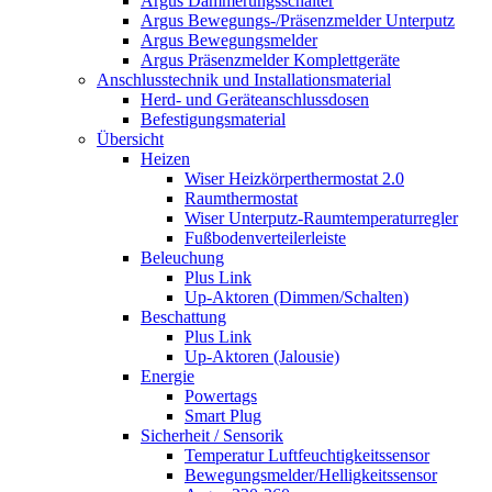
Argus Dämmerungsschalter
Argus Bewegungs-/Präsenzmelder Unterputz
Argus Bewegungsmelder
Argus Präsenzmelder Komplettgeräte
Anschlusstechnik und Installationsmaterial
Herd- und Geräteanschlussdosen
Befestigungsmaterial
Übersicht
Heizen
Wiser Heizkörperthermostat 2.0
Raumthermostat
Wiser Unterputz-Raumtemperaturregler
Fußbodenverteilerleiste
Beleuchung
Plus Link
Up-Aktoren (Dimmen/Schalten)
Beschattung
Plus Link
Up-Aktoren (Jalousie)
Energie
Powertags
Smart Plug
Sicherheit / Sensorik
Temperatur Luftfeuchtigkeitssensor
Bewegungsmelder/Helligkeitssensor