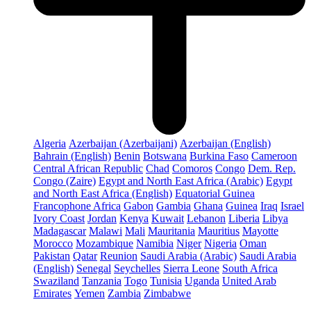
Algeria
Azerbaijan (Azerbaijani)
Azerbaijan (English)
Bahrain (English)
Benin
Botswana
Burkina Faso
Cameroon
Central African Republic
Chad
Comoros
Congo
Dem. Rep.
Congo (Zaire)
Egypt and North East Africa (Arabic)
Egypt
and North East Africa (English)
Equatorial Guinea
Francophone Africa
Gabon
Gambia
Ghana
Guinea
Iraq
Israel
Ivory Coast
Jordan
Kenya
Kuwait
Lebanon
Liberia
Libya
Madagascar
Malawi
Mali
Mauritania
Mauritius
Mayotte
Morocco
Mozambique
Namibia
Niger
Nigeria
Oman
Pakistan
Qatar
Reunion
Saudi Arabia (Arabic)
Saudi Arabia
(English)
Senegal
Seychelles
Sierra Leone
South Africa
Swaziland
Tanzania
Togo
Tunisia
Uganda
United Arab
Emirates
Yemen
Zambia
Zimbabwe