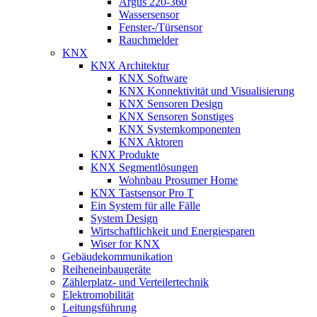
Argus 220-360
Wassersensor
Fenster-/Türsensor
Rauchmelder
KNX
KNX Architektur
KNX Software
KNX Konnektivität und Visualisierung
KNX Sensoren Design
KNX Sensoren Sonstiges
KNX Systemkomponenten
KNX Aktoren
KNX Produkte
KNX Segmentlösungen
Wohnbau Prosumer Home
KNX Tastsensor Pro T
Ein System für alle Fälle
System Design
Wirtschaftlichkeit und Energiesparen
Wiser for KNX
Gebäudekommunikation
Reiheneinbaugeräte
Zählerplatz- und Verteilertechnik
Elektromobilität
Leitungsführung