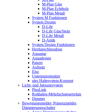
M-Plan Glas
M-Plan Echtholz
M-Plan Metall
System M Funktionen
System Design
D-Life
D-Life Glas/Stein
D-Life Metall
D-Antik
System Design Funktionen
Herdanschlussdose
Aquastar
Aquadesign
Panzer
Aufputz
Elso
Unterputzeinsätze
qles Haltesystem-Konzept
Licht- und Jalousiesystem
PlusLink
Rollladen-Mehrfachsteuerrelais
Dimmer
Bewegungsmelder, Präsenzmelder,
Dämmerungsschalter