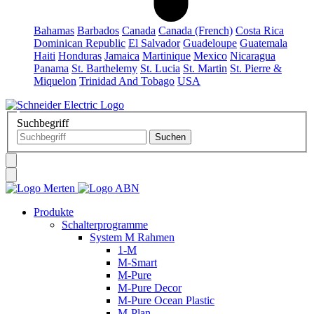
Bahamas
Barbados
Canada
Canada (French)
Costa Rica
Dominican Republic
El Salvador
Guadeloupe
Guatemala
Haiti
Honduras
Jamaica
Martinique
Mexico
Nicaragua
Panama
St. Barthelemy
St. Lucia
St. Martin
St. Pierre &
Miquelon
Trinidad And Tobago
USA
Suchbegriff
Produkte
Schalterprogramme
System M Rahmen
1-M
M-Smart
M-Pure
M-Pure Decor
M-Pure Ocean Plastic
M-Plan