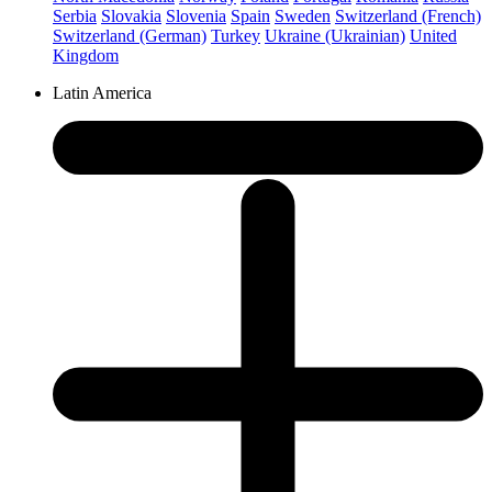
Serbia
Slovakia
Slovenia
Spain
Sweden
Switzerland (French)
Switzerland (German)
Turkey
Ukraine (Ukrainian)
United
Kingdom
Latin America