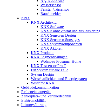
Argus 220-360
Wassersensor
Fenster-/Türsensor
Rauchmelder
KNX
KNX Architektur
KNX Software
KNX Konnektivität und Visualisierung
KNX Sensoren Design
KNX Sensoren Sonstiges
KNX Systemkomponenten
KNX Aktoren
KNX Produkte
KNX Segmentlösungen
Wohnbau Prosumer Home
KNX Tastsensor Pro T
Ein System für alle Fälle
System Design
Wirtschaftlichkeit und Energiesparen
Wiser for KNX
Gebäudekommunikation
Reiheneinbaugeräte
Zählerplatz- und Verteilertechnik
Elektromobilität
Leitungsführung