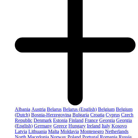
Albania
Austria
Belarus
Belarus (English)
Belgium
Belgium
(Dutch)
Bosnia-Herzegovina
Bulgaria
Croatia
Cyprus
Czech
Republic
Denmark
Estonia
Finland
France
Georgia
Georgia
(English)
Germany
Greece
Hungary
Ireland
Italy
Kosovo
Latvia
Lithuania
Malta
Moldavia
Montenegro
Netherlands
North Macedonia
Norway
Poland
Portugal
Romania
Russia