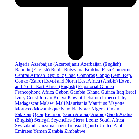
Algeria
Azerbaijan (Azerbaijani)
Azerbaijan (English)
Bahrain (English)
Benin
Botswana
Burkina Faso
Cameroon
Central African Republic
Chad
Comoros
Congo
Dem. Rep.
Congo (Zaire)
Egypt and North East Africa (Arabic)
Egypt
and North East Africa (English)
Equatorial Guinea
Francophone Africa
Gabon
Gambia
Ghana
Guinea
Iraq
Israel
Ivory Coast
Jordan
Kenya
Kuwait
Lebanon
Liberia
Libya
Madagascar
Malawi
Mali
Mauritania
Mauritius
Mayotte
Morocco
Mozambique
Namibia
Niger
Nigeria
Oman
Pakistan
Qatar
Reunion
Saudi Arabia (Arabic)
Saudi Arabia
(English)
Senegal
Seychelles
Sierra Leone
South Africa
Swaziland
Tanzania
Togo
Tunisia
Uganda
United Arab
Emirates
Yemen
Zambia
Zimbabwe