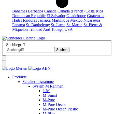
Bahamas
Barbados
Canada
Canada (French)
Costa Rica
Dominican Republic
El Salvador
Guadeloupe
Guatemala
Haiti
Honduras
Jamaica
Martinique
Mexico
Nicaragua
Panama
St. Barthelemy
St. Lucia
St. Martin
St. Pierre &
Miquelon
Trinidad And Tobago
USA
Suchbegriff
Produkte
Schalterprogramme
System M Rahmen
1-M
M-Smart
M-Pure
M-Pure Decor
M-Pure Ocean Plastic
M-Plan