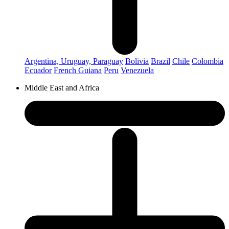
Argentina, Uruguay, Paraguay
Bolivia
Brazil
Chile
Colombia
Ecuador
French Guiana
Peru
Venezuela
Middle East and Africa