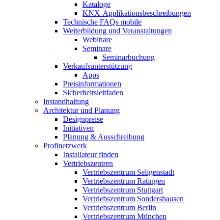
Kataloge
KNX-Applikationsbeschreibungen
Technische FAQs mobile
Weiterbildung und Veranstaltungen
Webinare
Seminare
Seminarbuchung
Verkaufsunterstützung
Apps
Preisinformationen
Sicherheitsleitfaden
Instandhaltung
Architektur und Planung
Designpreise
Initiativen
Planung & Ausschreibung
Profinetzwerk
Installateur finden
Vertriebszentren
Vertriebszentrum Seligenstadt
Vertriebszentrum Ratingen
Vertriebszentrum Stuttgart
Vertriebszentrum Sondershausen
Vertriebszentrum Berlin
Vertriebszentrum München