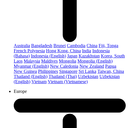
Australia
Bangladesh
Brunei
Cambodia
China
Fiji, Tonga
French Polynesia
Hong Kong, China
India
Indonesia
(Bahasa)
Indonesia (English)
Japan
Kazakhstan
Korea, South
Laos
Malaysia
Maldives
Mongolia
Mongolia (English)
Myanmar (English)
New Caledonia
New Zealand
Papua
New Guinea
Philippines
Singapore
Sri Lanka
Taiwan, China
Thailand (English)
Thailand (Thai)
Uzbekistan
Uzbekistan
(English)
Vietnam
Vietnam (Vietnamese)
Europe