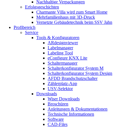
Nachhaltige Verpackungen
Erfolgsgeschichten
Charmante Villa wird zum Smart Home
Mehrfamilienhaus mit 3D-Druck
Vernetzte Gebäudetechnik beim SSV Jahn
Profibereich
Service
Tools & Konfiguratoren
ARdesignviewer
Labelmanager
Labeling Tool
eConfigure KNX Lite
Schaltermanager
Schalterkonfigurator System M
Schalterkonfigurator System Design
AFDD Brandschutzschalter
Zählerplatz-App
USV-Selektor
Downloads
Wiser Downloads
Broschüren
Anleitungen & Dokumentationen
Technische Informationen
Software
CAD-Files