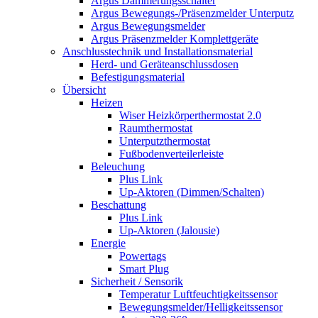
Argus Dämmerungsschalter
Argus Bewegungs-/Präsenzmelder Unterputz
Argus Bewegungsmelder
Argus Präsenzmelder Komplettgeräte
Anschlusstechnik und Installationsmaterial
Herd- und Geräteanschlussdosen
Befestigungsmaterial
Übersicht
Heizen
Wiser Heizkörperthermostat 2.0
Raumthermostat
Unterputzthermostat
Fußbodenverteilerleiste
Beleuchung
Plus Link
Up-Aktoren (Dimmen/Schalten)
Beschattung
Plus Link
Up-Aktoren (Jalousie)
Energie
Powertags
Smart Plug
Sicherheit / Sensorik
Temperatur Luftfeuchtigkeitssensor
Bewegungsmelder/Helligkeitssensor