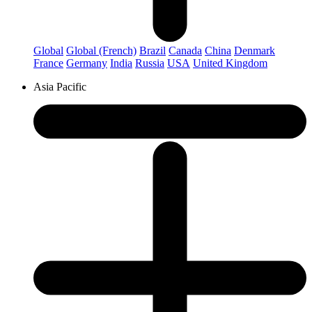
Global
Global (French)
Brazil
Canada
China
Denmark
France
Germany
India
Russia
USA
United Kingdom
Asia Pacific