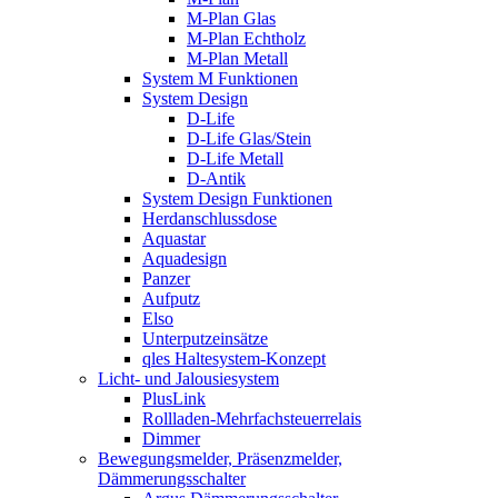
M-Plan Glas
M-Plan Echtholz
M-Plan Metall
System M Funktionen
System Design
D-Life
D-Life Glas/Stein
D-Life Metall
D-Antik
System Design Funktionen
Herdanschlussdose
Aquastar
Aquadesign
Panzer
Aufputz
Elso
Unterputzeinsätze
qles Haltesystem-Konzept
Licht- und Jalousiesystem
PlusLink
Rollladen-Mehrfachsteuerrelais
Dimmer
Bewegungsmelder, Präsenzmelder,
Dämmerungsschalter