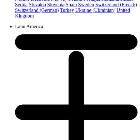
Serbia
Slovakia
Slovenia
Spain
Sweden
Switzerland (French)
Switzerland (German)
Turkey
Ukraine (Ukrainian)
United
Kingdom
Latin America