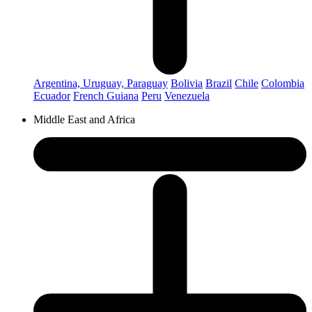
Argentina, Uruguay, Paraguay
Bolivia
Brazil
Chile
Colombia
Ecuador
French Guiana
Peru
Venezuela
Middle East and Africa