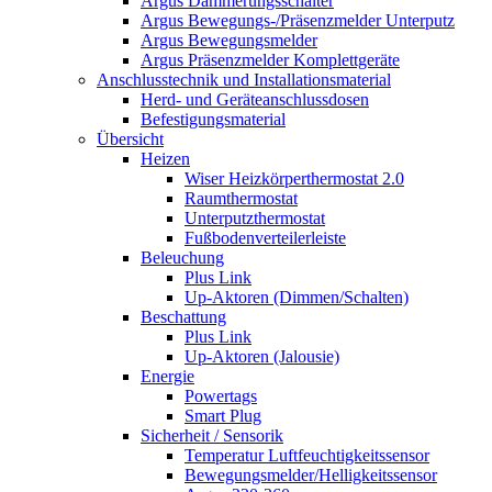
Argus Dämmerungsschalter
Argus Bewegungs-/Präsenzmelder Unterputz
Argus Bewegungsmelder
Argus Präsenzmelder Komplettgeräte
Anschlusstechnik und Installationsmaterial
Herd- und Geräteanschlussdosen
Befestigungsmaterial
Übersicht
Heizen
Wiser Heizkörperthermostat 2.0
Raumthermostat
Unterputzthermostat
Fußbodenverteilerleiste
Beleuchung
Plus Link
Up-Aktoren (Dimmen/Schalten)
Beschattung
Plus Link
Up-Aktoren (Jalousie)
Energie
Powertags
Smart Plug
Sicherheit / Sensorik
Temperatur Luftfeuchtigkeitssensor
Bewegungsmelder/Helligkeitssensor