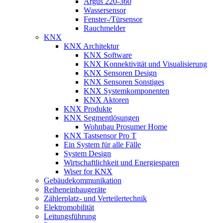
Argus 220-360
Wassersensor
Fenster-/Türsensor
Rauchmelder
KNX
KNX Architektur
KNX Software
KNX Konnektivität und Visualisierung
KNX Sensoren Design
KNX Sensoren Sonstiges
KNX Systemkomponenten
KNX Aktoren
KNX Produkte
KNX Segmentlösungen
Wohnbau Prosumer Home
KNX Tastsensor Pro T
Ein System für alle Fälle
System Design
Wirtschaftlichkeit und Energiesparen
Wiser for KNX
Gebäudekommunikation
Reiheneinbaugeräte
Zählerplatz- und Verteilertechnik
Elektromobilität
Leitungsführung