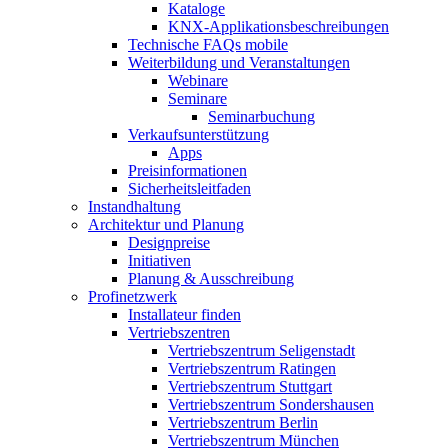
Kataloge
KNX-Applikationsbeschreibungen
Technische FAQs mobile
Weiterbildung und Veranstaltungen
Webinare
Seminare
Seminarbuchung
Verkaufsunterstützung
Apps
Preisinformationen
Sicherheitsleitfaden
Instandhaltung
Architektur und Planung
Designpreise
Initiativen
Planung & Ausschreibung
Profinetzwerk
Installateur finden
Vertriebszentren
Vertriebszentrum Seligenstadt
Vertriebszentrum Ratingen
Vertriebszentrum Stuttgart
Vertriebszentrum Sondershausen
Vertriebszentrum Berlin
Vertriebszentrum München