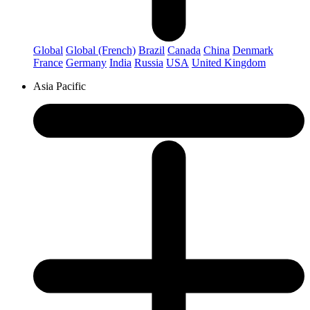
Global
Global (French)
Brazil
Canada
China
Denmark
France
Germany
India
Russia
USA
United Kingdom
Asia Pacific