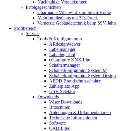
Nachhaltige Verpackungen
Erfolgsgeschichten
Charmante Villa wird zum Smart Home
Mehrfamilienhaus mit 3D-Druck
Vernetzte Gebäudetechnik beim SSV Jahn
Profibereich
Service
Tools & Konfiguratoren
ARdesignviewer
Labelmanager
Labeling Tool
eConfigure KNX Lite
Schaltermanager
Schalterkonfigurator System M
Schalterkonfigurator System Design
AFDD Brandschutzschalter
Zählerplatz-App
USV-Selektor
Downloads
Wiser Downloads
Broschüren
Anleitungen & Dokumentationen
Technische Informationen
Software
CAD-Files