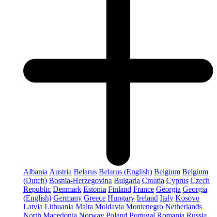
Albania
Austria
Belarus
Belarus (English)
Belgium
Belgium
(Dutch)
Bosnia-Herzegovina
Bulgaria
Croatia
Cyprus
Czech
Republic
Denmark
Estonia
Finland
France
Georgia
Georgia
(English)
Germany
Greece
Hungary
Ireland
Italy
Kosovo
Latvia
Lithuania
Malta
Moldavia
Montenegro
Netherlands
North Macedonia
Norway
Poland
Portugal
Romania
Russia