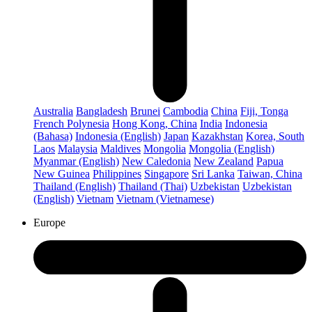
Australia
Bangladesh
Brunei
Cambodia
China
Fiji, Tonga
French Polynesia
Hong Kong, China
India
Indonesia
(Bahasa)
Indonesia (English)
Japan
Kazakhstan
Korea, South
Laos
Malaysia
Maldives
Mongolia
Mongolia (English)
Myanmar (English)
New Caledonia
New Zealand
Papua
New Guinea
Philippines
Singapore
Sri Lanka
Taiwan, China
Thailand (English)
Thailand (Thai)
Uzbekistan
Uzbekistan
(English)
Vietnam
Vietnam (Vietnamese)
Europe