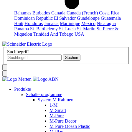
Bahamas
Barbados
Canada
Canada (French)
Costa Rica
Dominican Republic
El Salvador
Guadeloupe
Guatemala
Haiti
Honduras
Jamaica
Martinique
Mexico
Nicaragua
Panama
St. Barthelemy
St. Lucia
St. Martin
St. Pierre &
Miquelon
Trinidad And Tobago
USA
Suchbegriff
Produkte
Schalterprogramme
System M Rahmen
1-M
M-Smart
M-Pure
M-Pure Decor
M-Pure Ocean Plastic
M-Plan