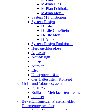
M-Plan Glas
M-Plan Echtholz
M-Plan Metall
System M Funktionen
System Design
D-Life
D-Life Glas/Stein
D-Life Metall
D-Antik
System Design Funktionen
Herdanschlussdose
Aquastar
Aquadesign
Panzer
Aufputz
Elso
Unterputzeinsätze
qles Haltesystem-Konzept
Licht- und Jalousiesystem
PlusLink
Rollladen-Mehrfachsteuerrelais
Dimmer
Bewegungsmelder, Präsenzmelder,
Dämmerungsschalter