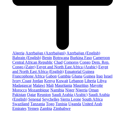
Algeria
Azerbaijan (Azerbaijani)
Azerbaijan (English)
Bahrain (English)
Benin
Botswana
Burkina Faso
Cameroon
Central African Republic
Chad
Comoros
Congo
Dem. Rep.
Congo (Zaire)
Egypt and North East Africa (Arabic)
Egypt
and North East Africa (English)
Equatorial Guinea
Francophone Africa
Gabon
Gambia
Ghana
Guinea
Iraq
Israel
Ivory Coast
Jordan
Kenya
Kuwait
Lebanon
Liberia
Libya
Madagascar
Malawi
Mali
Mauritania
Mauritius
Mayotte
Morocco
Mozambique
Namibia
Niger
Nigeria
Oman
Pakistan
Qatar
Reunion
Saudi Arabia (Arabic)
Saudi Arabia
(English)
Senegal
Seychelles
Sierra Leone
South Africa
Swaziland
Tanzania
Togo
Tunisia
Uganda
United Arab
Emirates
Yemen
Zambia
Zimbabwe