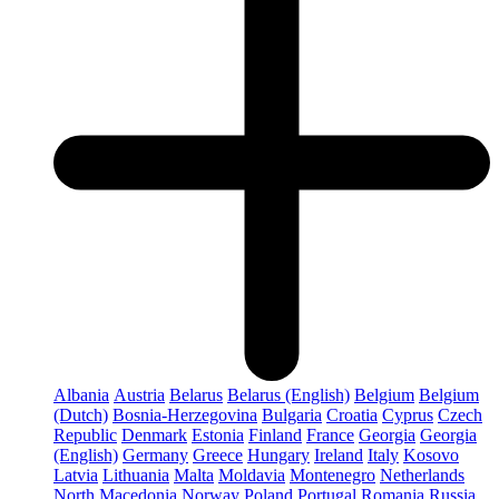
Albania
Austria
Belarus
Belarus (English)
Belgium
Belgium
(Dutch)
Bosnia-Herzegovina
Bulgaria
Croatia
Cyprus
Czech
Republic
Denmark
Estonia
Finland
France
Georgia
Georgia
(English)
Germany
Greece
Hungary
Ireland
Italy
Kosovo
Latvia
Lithuania
Malta
Moldavia
Montenegro
Netherlands
North Macedonia
Norway
Poland
Portugal
Romania
Russia