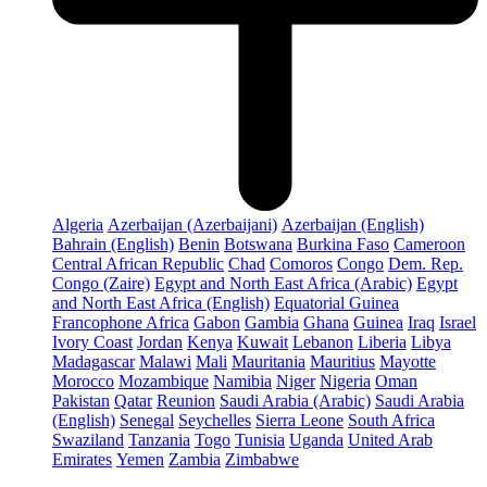
Algeria
Azerbaijan (Azerbaijani)
Azerbaijan (English)
Bahrain (English)
Benin
Botswana
Burkina Faso
Cameroon
Central African Republic
Chad
Comoros
Congo
Dem. Rep.
Congo (Zaire)
Egypt and North East Africa (Arabic)
Egypt
and North East Africa (English)
Equatorial Guinea
Francophone Africa
Gabon
Gambia
Ghana
Guinea
Iraq
Israel
Ivory Coast
Jordan
Kenya
Kuwait
Lebanon
Liberia
Libya
Madagascar
Malawi
Mali
Mauritania
Mauritius
Mayotte
Morocco
Mozambique
Namibia
Niger
Nigeria
Oman
Pakistan
Qatar
Reunion
Saudi Arabia (Arabic)
Saudi Arabia
(English)
Senegal
Seychelles
Sierra Leone
South Africa
Swaziland
Tanzania
Togo
Tunisia
Uganda
United Arab
Emirates
Yemen
Zambia
Zimbabwe