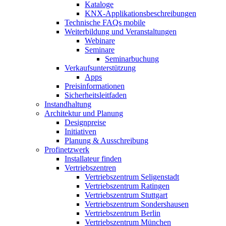
Kataloge
KNX-Applikationsbeschreibungen
Technische FAQs mobile
Weiterbildung und Veranstaltungen
Webinare
Seminare
Seminarbuchung
Verkaufsunterstützung
Apps
Preisinformationen
Sicherheitsleitfaden
Instandhaltung
Architektur und Planung
Designpreise
Initiativen
Planung & Ausschreibung
Profinetzwerk
Installateur finden
Vertriebszentren
Vertriebszentrum Seligenstadt
Vertriebszentrum Ratingen
Vertriebszentrum Stuttgart
Vertriebszentrum Sondershausen
Vertriebszentrum Berlin
Vertriebszentrum München