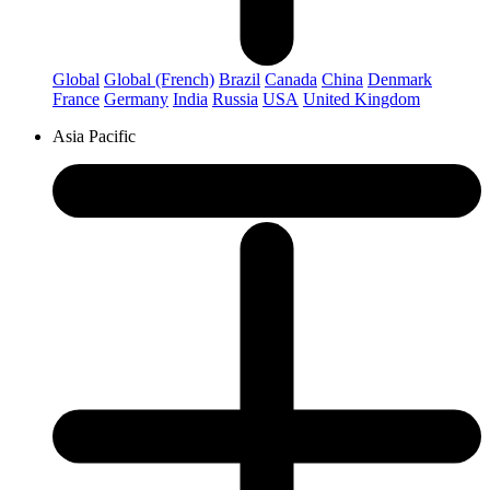
Global
Global (French)
Brazil
Canada
China
Denmark
France
Germany
India
Russia
USA
United Kingdom
Asia Pacific