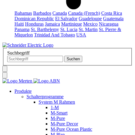
Bahamas
Barbados
Canada
Canada (French)
Costa Rica
Dominican Republic
El Salvador
Guadeloupe
Guatemala
Haiti
Honduras
Jamaica
Martinique
Mexico
Nicaragua
Panama
St. Barthelemy
St. Lucia
St. Martin
St. Pierre &
Miquelon
Trinidad And Tobago
USA
Suchbegriff
Produkte
Schalterprogramme
System M Rahmen
1-M
M-Smart
M-Pure
M-Pure Decor
M-Pure Ocean Plastic
M-Plan