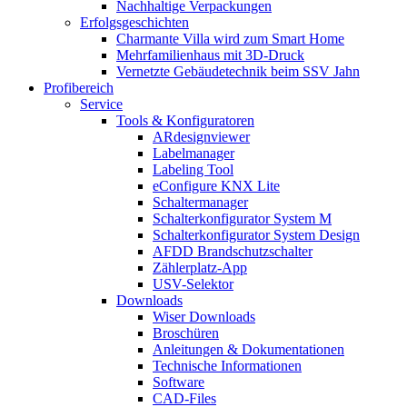
Nachhaltige Verpackungen
Erfolgsgeschichten
Charmante Villa wird zum Smart Home
Mehrfamilienhaus mit 3D-Druck
Vernetzte Gebäudetechnik beim SSV Jahn
Profibereich
Service
Tools & Konfiguratoren
ARdesignviewer
Labelmanager
Labeling Tool
eConfigure KNX Lite
Schaltermanager
Schalterkonfigurator System M
Schalterkonfigurator System Design
AFDD Brandschutzschalter
Zählerplatz-App
USV-Selektor
Downloads
Wiser Downloads
Broschüren
Anleitungen & Dokumentationen
Technische Informationen
Software
CAD-Files