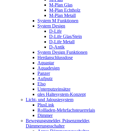
M-Plan Glas
M-Plan Echtholz
M-Plan Metall
System M Funktionen
System Design
D-Life
D-Life Glas/Stein
D-Life Metall
D-Antik
System Design Funktionen
Herdanschlussdose
Aquastar
Aquadesign
Panzer
Aufputz
Elso
Unterputzeinsätze
qles Haltesystem-Konzept
Licht- und Jalousiesystem
PlusLink
Rollladen-Mehrfachsteuerrelais
Dimmer
Bewegungsmelder, Präsenzmelder,
Dämmerungsschalter