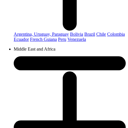
Argentina, Uruguay, Paraguay
Bolivia
Brazil
Chile
Colombia
Ecuador
French Guiana
Peru
Venezuela
Middle East and Africa