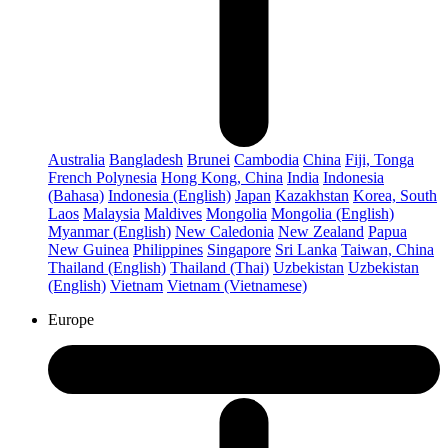
Australia
Bangladesh
Brunei
Cambodia
China
Fiji, Tonga
French Polynesia
Hong Kong, China
India
Indonesia
(Bahasa)
Indonesia (English)
Japan
Kazakhstan
Korea, South
Laos
Malaysia
Maldives
Mongolia
Mongolia (English)
Myanmar (English)
New Caledonia
New Zealand
Papua
New Guinea
Philippines
Singapore
Sri Lanka
Taiwan, China
Thailand (English)
Thailand (Thai)
Uzbekistan
Uzbekistan
(English)
Vietnam
Vietnam (Vietnamese)
Europe