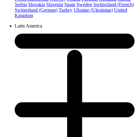
Serbia
Slovakia
Slovenia
Spain
Sweden
Switzerland (French)
Switzerland (German)
Turkey
Ukraine (Ukrainian)
United
Kingdom
Latin America