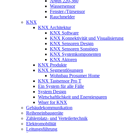
Argus 220-360
Wassersensor
Fenster-/Türsensor
Rauchmelder
KNX
KNX Architektur
KNX Software
KNX Konnektivität und Visualisierung
KNX Sensoren Design
KNX Sensoren Sonstiges
KNX Systemkomponenten
KNX Aktoren
KNX Produkte
KNX Segmentlösungen
Wohnbau Prosumer Home
KNX Tastsensor Pro T
Ein System für alle Fälle
System Design
Wirtschaftlichkeit und Energiesparen
Wiser for KNX
Gebäudekommunikation
Reiheneinbaugeräte
Zählerplatz- und Verteilertechnik
Elektromobilität
Leitungsführung