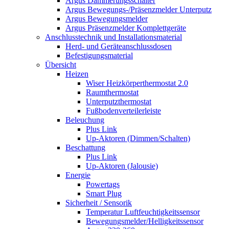
Argus Dämmerungsschalter
Argus Bewegungs-/Präsenzmelder Unterputz
Argus Bewegungsmelder
Argus Präsenzmelder Komplettgeräte
Anschlusstechnik und Installationsmaterial
Herd- und Geräteanschlussdosen
Befestigungsmaterial
Übersicht
Heizen
Wiser Heizkörperthermostat 2.0
Raumthermostat
Unterputzthermostat
Fußbodenverteilerleiste
Beleuchung
Plus Link
Up-Aktoren (Dimmen/Schalten)
Beschattung
Plus Link
Up-Aktoren (Jalousie)
Energie
Powertags
Smart Plug
Sicherheit / Sensorik
Temperatur Luftfeuchtigkeitssensor
Bewegungsmelder/Helligkeitssensor