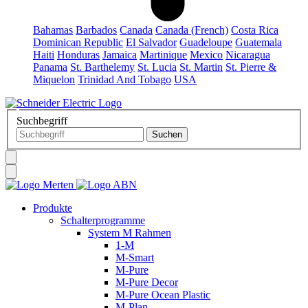
Bahamas
Barbados
Canada
Canada (French)
Costa Rica
Dominican Republic
El Salvador
Guadeloupe
Guatemala
Haiti
Honduras
Jamaica
Martinique
Mexico
Nicaragua
Panama
St. Barthelemy
St. Lucia
St. Martin
St. Pierre &
Miquelon
Trinidad And Tobago
USA
Suchbegriff
Produkte
Schalterprogramme
System M Rahmen
1-M
M-Smart
M-Pure
M-Pure Decor
M-Pure Ocean Plastic
M-Plan