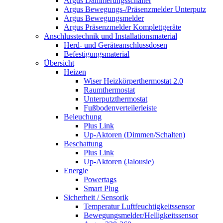
Argus Dämmerungsschalter
Argus Bewegungs-/Präsenzmelder Unterputz
Argus Bewegungsmelder
Argus Präsenzmelder Komplettgeräte
Anschlusstechnik und Installationsmaterial
Herd- und Geräteanschlussdosen
Befestigungsmaterial
Übersicht
Heizen
Wiser Heizkörperthermostat 2.0
Raumthermostat
Unterputzthermostat
Fußbodenverteilerleiste
Beleuchung
Plus Link
Up-Aktoren (Dimmen/Schalten)
Beschattung
Plus Link
Up-Aktoren (Jalousie)
Energie
Powertags
Smart Plug
Sicherheit / Sensorik
Temperatur Luftfeuchtigkeitssensor
Bewegungsmelder/Helligkeitssensor