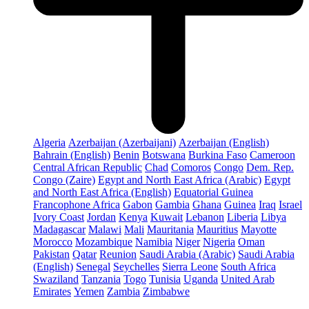
Algeria
Azerbaijan (Azerbaijani)
Azerbaijan (English)
Bahrain (English)
Benin
Botswana
Burkina Faso
Cameroon
Central African Republic
Chad
Comoros
Congo
Dem. Rep.
Congo (Zaire)
Egypt and North East Africa (Arabic)
Egypt
and North East Africa (English)
Equatorial Guinea
Francophone Africa
Gabon
Gambia
Ghana
Guinea
Iraq
Israel
Ivory Coast
Jordan
Kenya
Kuwait
Lebanon
Liberia
Libya
Madagascar
Malawi
Mali
Mauritania
Mauritius
Mayotte
Morocco
Mozambique
Namibia
Niger
Nigeria
Oman
Pakistan
Qatar
Reunion
Saudi Arabia (Arabic)
Saudi Arabia
(English)
Senegal
Seychelles
Sierra Leone
South Africa
Swaziland
Tanzania
Togo
Tunisia
Uganda
United Arab
Emirates
Yemen
Zambia
Zimbabwe