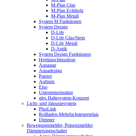
M-Plan Glas
M-Plan Echtholz
M-Plan Metall
System M Funktionen
System Design
D-Life
D-Life Glas/Stein
D-Life Metall
D-Antik
System Design Funktionen
Herdanschlussdose
Aquastar
Aquadesign
Panzer
Aufputz
Elso
Unterputzeinsätze
qles Haltesystem-Konzept
Licht- und Jalousiesystem
PlusLink
Rollladen-Mehrfachsteuerrelais
Dimmer
Bewegungsmelder, Präsenzmelder,
Dämmerungsschalter