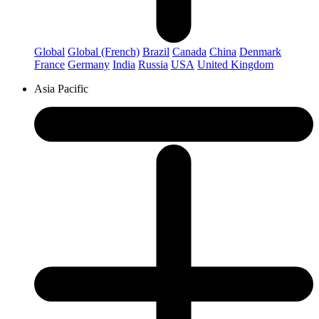
Global
Global (French)
Brazil
Canada
China
Denmark
France
Germany
India
Russia
USA
United Kingdom
Asia Pacific