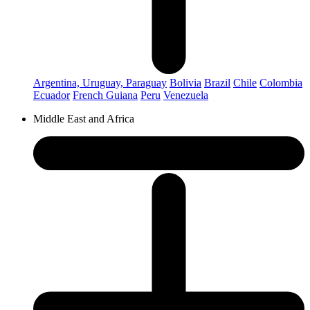
Argentina, Uruguay, Paraguay
Bolivia
Brazil
Chile
Colombia
Ecuador
French Guiana
Peru
Venezuela
Middle East and Africa