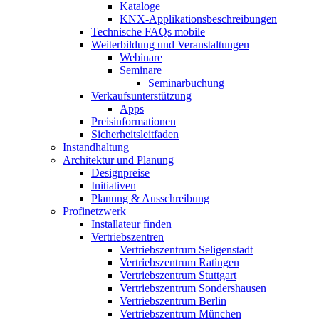
Kataloge
KNX-Applikationsbeschreibungen
Technische FAQs mobile
Weiterbildung und Veranstaltungen
Webinare
Seminare
Seminarbuchung
Verkaufsunterstützung
Apps
Preisinformationen
Sicherheitsleitfaden
Instandhaltung
Architektur und Planung
Designpreise
Initiativen
Planung & Ausschreibung
Profinetzwerk
Installateur finden
Vertriebszentren
Vertriebszentrum Seligenstadt
Vertriebszentrum Ratingen
Vertriebszentrum Stuttgart
Vertriebszentrum Sondershausen
Vertriebszentrum Berlin
Vertriebszentrum München