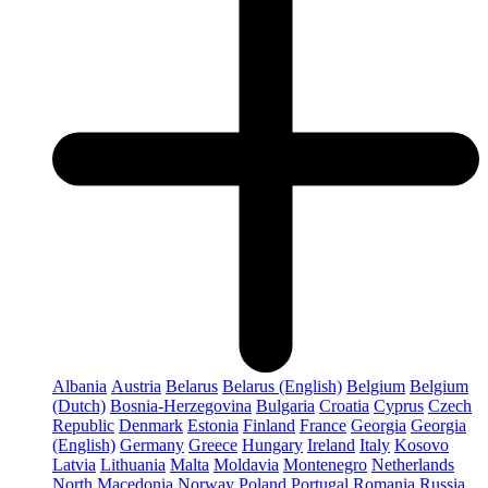
Albania
Austria
Belarus
Belarus (English)
Belgium
Belgium
(Dutch)
Bosnia-Herzegovina
Bulgaria
Croatia
Cyprus
Czech
Republic
Denmark
Estonia
Finland
France
Georgia
Georgia
(English)
Germany
Greece
Hungary
Ireland
Italy
Kosovo
Latvia
Lithuania
Malta
Moldavia
Montenegro
Netherlands
North Macedonia
Norway
Poland
Portugal
Romania
Russia