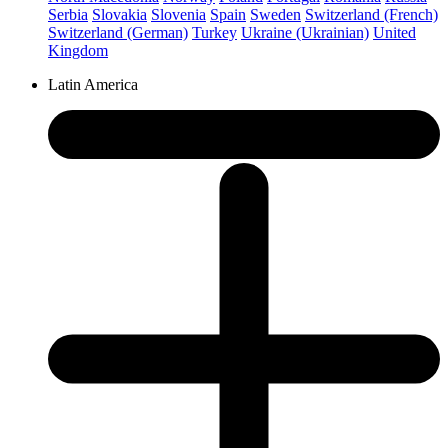
Serbia
Slovakia
Slovenia
Spain
Sweden
Switzerland (French)
Switzerland (German)
Turkey
Ukraine (Ukrainian)
United
Kingdom
Latin America