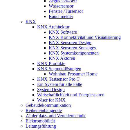
Argus 220-360
Wassersensor
Fenster-/Türsensor
Rauchmelder
KNX
KNX Architektur
KNX Software
KNX Konnektivität und Visualisierung
KNX Sensoren Design
KNX Sensoren Sonstiges
KNX Systemkomponenten
KNX Aktoren
KNX Produkte
KNX Segmentlösungen
Wohnbau Prosumer Home
KNX Tastsensor Pro T
Ein System für alle Fälle
System Design
Wirtschaftlichkeit und Energiesparen
Wiser for KNX
Gebäudekommunikation
Reiheneinbaugeräte
Zählerplatz- und Verteilertechnik
Elektromobilität
Leitungsführung