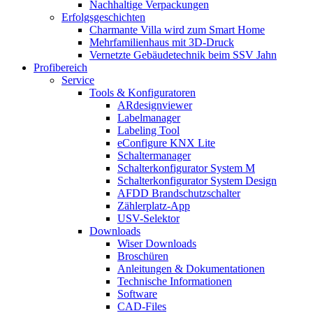
Nachhaltige Verpackungen
Erfolgsgeschichten
Charmante Villa wird zum Smart Home
Mehrfamilienhaus mit 3D-Druck
Vernetzte Gebäudetechnik beim SSV Jahn
Profibereich
Service
Tools & Konfiguratoren
ARdesignviewer
Labelmanager
Labeling Tool
eConfigure KNX Lite
Schaltermanager
Schalterkonfigurator System M
Schalterkonfigurator System Design
AFDD Brandschutzschalter
Zählerplatz-App
USV-Selektor
Downloads
Wiser Downloads
Broschüren
Anleitungen & Dokumentationen
Technische Informationen
Software
CAD-Files