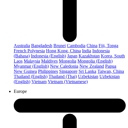
Australia
Bangladesh
Brunei
Cambodia
China
Fiji, Tonga
French Polynesia
Hong Kong, China
India
Indonesia
(Bahasa)
Indonesia (English)
Japan
Kazakhstan
Korea, South
Laos
Malaysia
Maldives
Mongolia
Mongolia (English)
Myanmar (English)
New Caledonia
New Zealand
Papua
New Guinea
Philippines
Singapore
Sri Lanka
Taiwan, China
Thailand (English)
Thailand (Thai)
Uzbekistan
Uzbekistan
(English)
Vietnam
Vietnam (Vietnamese)
Europe