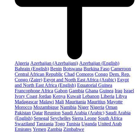
Algeria
Azerbaijan (Azerbaijani)
Azerbaijan (English)
Bahrain (English)
Benin
Botswana
Burkina Faso
Cameroon
Central African Republic
Chad
Comoros
Congo
Dem. Rep.
Congo (Zaire)
Egypt and North East Africa (Arabic)
Egypt
and North East Africa (English)
Equatorial Guinea
Francophone Africa
Gabon
Gambia
Ghana
Guinea
Iraq
Israel
Ivory Coast
Jordan
Kenya
Kuwait
Lebanon
Liberia
Libya
Madagascar
Malawi
Mali
Mauritania
Mauritius
Mayotte
Morocco
Mozambique
Namibia
Niger
Nigeria
Oman
Pakistan
Qatar
Reunion
Saudi Arabia (Arabic)
Saudi Arabia
(English)
Senegal
Seychelles
Sierra Leone
South Africa
Swaziland
Tanzania
Togo
Tunisia
Uganda
United Arab
Emirates
Yemen
Zambia
Zimbabwe