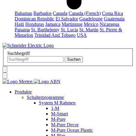
Bahamas
Barbados
Canada
Canada (French)
Costa Rica
Dominican Republic
El Salvador
Guadeloupe
Guatemala
Haiti
Honduras
Jamaica
Martinique
Mexico
Nicaragua
Panama
St. Barthelemy
St. Lucia
St. Martin
St. Pierre &
Miquelon
Trinidad And Tobago
USA
Suchbegriff
Produkte
Schalterprogramme
System M Rahmen
1-M
M-Smart
M-Pure
M-Pure Decor
M-Pure Ocean Plastic
M-Plan