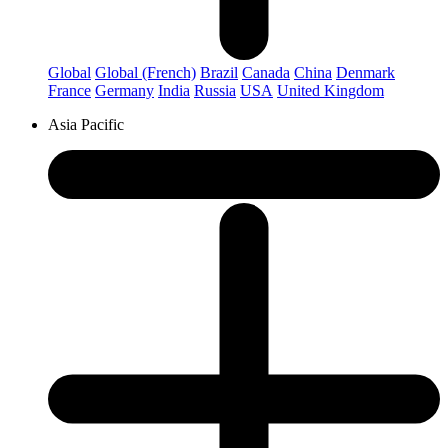
Global
Global (French)
Brazil
Canada
China
Denmark
France
Germany
India
Russia
USA
United Kingdom
Asia Pacific