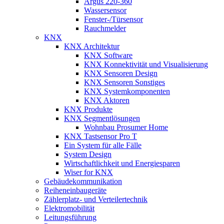
Argus 220-360
Wassersensor
Fenster-/Türsensor
Rauchmelder
KNX
KNX Architektur
KNX Software
KNX Konnektivität und Visualisierung
KNX Sensoren Design
KNX Sensoren Sonstiges
KNX Systemkomponenten
KNX Aktoren
KNX Produkte
KNX Segmentlösungen
Wohnbau Prosumer Home
KNX Tastsensor Pro T
Ein System für alle Fälle
System Design
Wirtschaftlichkeit und Energiesparen
Wiser for KNX
Gebäudekommunikation
Reiheneinbaugeräte
Zählerplatz- und Verteilertechnik
Elektromobilität
Leitungsführung