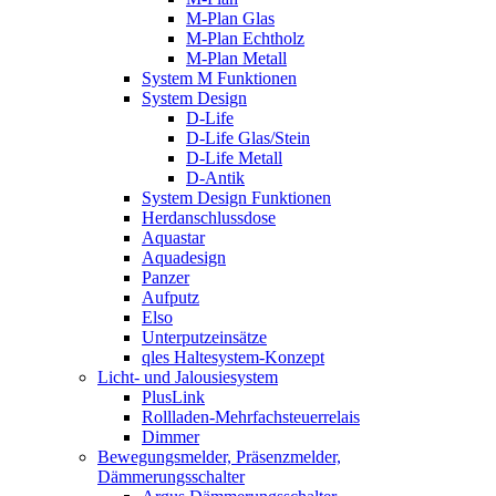
M-Plan Glas
M-Plan Echtholz
M-Plan Metall
System M Funktionen
System Design
D-Life
D-Life Glas/Stein
D-Life Metall
D-Antik
System Design Funktionen
Herdanschlussdose
Aquastar
Aquadesign
Panzer
Aufputz
Elso
Unterputzeinsätze
qles Haltesystem-Konzept
Licht- und Jalousiesystem
PlusLink
Rollladen-Mehrfachsteuerrelais
Dimmer
Bewegungsmelder, Präsenzmelder,
Dämmerungsschalter