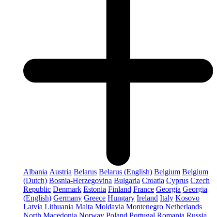
Albania
Austria
Belarus
Belarus (English)
Belgium
Belgium
(Dutch)
Bosnia-Herzegovina
Bulgaria
Croatia
Cyprus
Czech
Republic
Denmark
Estonia
Finland
France
Georgia
Georgia
(English)
Germany
Greece
Hungary
Ireland
Italy
Kosovo
Latvia
Lithuania
Malta
Moldavia
Montenegro
Netherlands
North Macedonia
Norway
Poland
Portugal
Romania
Russia