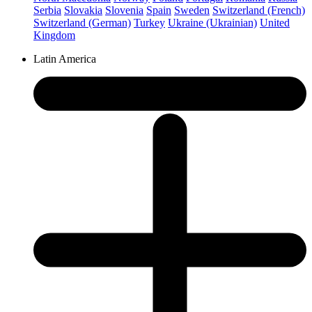
Serbia
Slovakia
Slovenia
Spain
Sweden
Switzerland (French)
Switzerland (German)
Turkey
Ukraine (Ukrainian)
United
Kingdom
Latin America