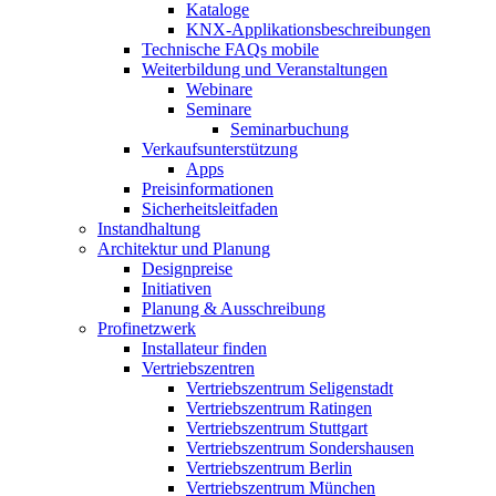
Kataloge
KNX-Applikationsbeschreibungen
Technische FAQs mobile
Weiterbildung und Veranstaltungen
Webinare
Seminare
Seminarbuchung
Verkaufsunterstützung
Apps
Preisinformationen
Sicherheitsleitfaden
Instandhaltung
Architektur und Planung
Designpreise
Initiativen
Planung & Ausschreibung
Profinetzwerk
Installateur finden
Vertriebszentren
Vertriebszentrum Seligenstadt
Vertriebszentrum Ratingen
Vertriebszentrum Stuttgart
Vertriebszentrum Sondershausen
Vertriebszentrum Berlin
Vertriebszentrum München