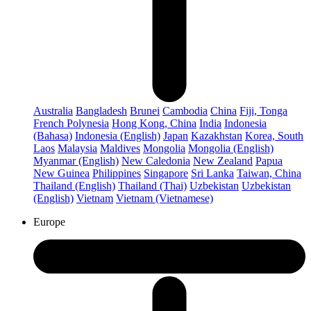
Australia
Bangladesh
Brunei
Cambodia
China
Fiji, Tonga
French Polynesia
Hong Kong, China
India
Indonesia
(Bahasa)
Indonesia (English)
Japan
Kazakhstan
Korea, South
Laos
Malaysia
Maldives
Mongolia
Mongolia (English)
Myanmar (English)
New Caledonia
New Zealand
Papua
New Guinea
Philippines
Singapore
Sri Lanka
Taiwan, China
Thailand (English)
Thailand (Thai)
Uzbekistan
Uzbekistan
(English)
Vietnam
Vietnam (Vietnamese)
Europe