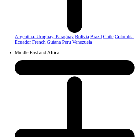
Argentina, Uruguay, Paraguay
Bolivia
Brazil
Chile
Colombia
Ecuador
French Guiana
Peru
Venezuela
Middle East and Africa