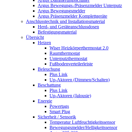
Argus Dämmerungsschalter
Argus Bewegungs-/Präsenzmelder Unterputz
Argus Bewegungsmelder
Argus Präsenzmelder Komplettgeräte
Anschlusstechnik und Installationsmaterial
Herd- und Geräteanschlussdosen
Befestigungsmaterial
Übersicht
Heizen
Wiser Heizkörperthermostat 2.0
Raumthermostat
Unterputzthermostat
Fußbodenverteilerleiste
Beleuchung
Plus Link
Up-Aktoren (Dimmen/Schalten)
Beschattung
Plus Link
Up-Aktoren (Jalousie)
Energie
Powertags
Smart Plug
Sicherheit / Sensorik
Temperatur Luftfeuchtigkeitssensor
Bewegungsmelder/Helligkeitssensor