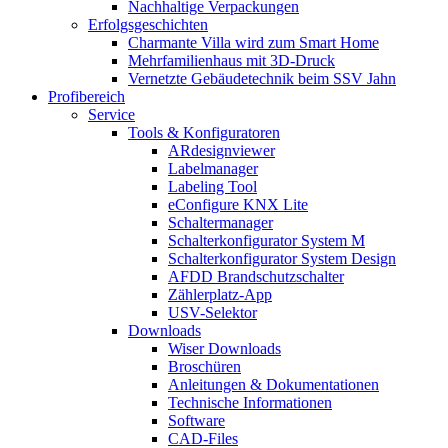
Nachhaltige Verpackungen
Erfolgsgeschichten
Charmante Villa wird zum Smart Home
Mehrfamilienhaus mit 3D-Druck
Vernetzte Gebäudetechnik beim SSV Jahn
Profibereich
Service
Tools & Konfiguratoren
ARdesignviewer
Labelmanager
Labeling Tool
eConfigure KNX Lite
Schaltermanager
Schalterkonfigurator System M
Schalterkonfigurator System Design
AFDD Brandschutzschalter
Zählerplatz-App
USV-Selektor
Downloads
Wiser Downloads
Broschüren
Anleitungen & Dokumentationen
Technische Informationen
Software
CAD-Files