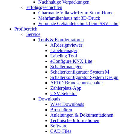
Nachhaltige Verpackungen
Erfolgsgeschichten
Charmante Villa wird zum Smart Home
Mehrfamilienhaus mit 3D-Druck
Vernetzte Gebäudetechnik beim SSV Jahn
Profibereich
Service
Tools & Konfiguratoren
ARdesignviewer
Labelmanager
Labeling Tool
eConfigure KNX Lite
Schaltermanager
Schalterkonfigurator System M
Schalterkonfigurator System Design
AFDD Brandschutzschalter
Zählerplatz-App
USV-Selektor
Downloads
Wiser Downloads
Broschüren
Anleitungen & Dokumentationen
Technische Informationen
Software
CAD-Files