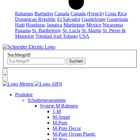
Bahamas
Barbados
Canada
Canada (French)
Costa Rica
Dominican Republic
El Salvador
Guadeloupe
Guatemala
Haiti
Honduras
Jamaica
Martinique
Mexico
Nicaragua
Panama
St. Barthelemy
St. Lucia
St. Martin
St. Pierre &
Miquelon
Trinidad And Tobago
USA
Suchbegriff
Produkte
Schalterprogramme
System M Rahmen
1-M
M-Smart
M-Pure
M-Pure Decor
M-Pure Ocean Plastic
M-Plan