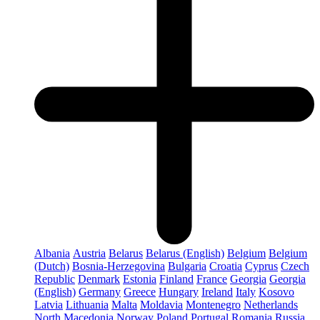
Albania
Austria
Belarus
Belarus (English)
Belgium
Belgium
(Dutch)
Bosnia-Herzegovina
Bulgaria
Croatia
Cyprus
Czech
Republic
Denmark
Estonia
Finland
France
Georgia
Georgia
(English)
Germany
Greece
Hungary
Ireland
Italy
Kosovo
Latvia
Lithuania
Malta
Moldavia
Montenegro
Netherlands
North Macedonia
Norway
Poland
Portugal
Romania
Russia