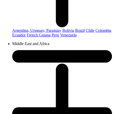
Argentina, Uruguay, Paraguay
Bolivia
Brazil
Chile
Colombia
Ecuador
French Guiana
Peru
Venezuela
Middle East and Africa