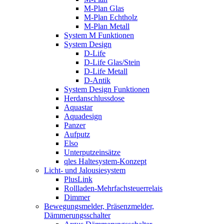
M-Plan Glas
M-Plan Echtholz
M-Plan Metall
System M Funktionen
System Design
D-Life
D-Life Glas/Stein
D-Life Metall
D-Antik
System Design Funktionen
Herdanschlussdose
Aquastar
Aquadesign
Panzer
Aufputz
Elso
Unterputzeinsätze
qles Haltesystem-Konzept
Licht- und Jalousiesystem
PlusLink
Rollladen-Mehrfachsteuerrelais
Dimmer
Bewegungsmelder, Präsenzmelder,
Dämmerungsschalter