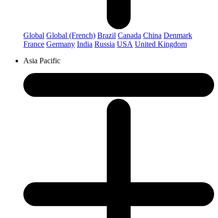
Global
Global (French)
Brazil
Canada
China
Denmark
France
Germany
India
Russia
USA
United Kingdom
Asia Pacific