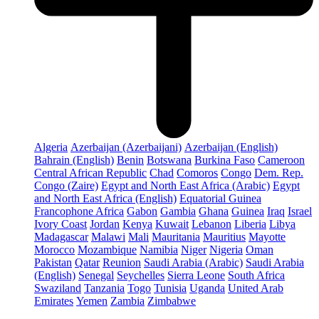
Algeria
Azerbaijan (Azerbaijani)
Azerbaijan (English)
Bahrain (English)
Benin
Botswana
Burkina Faso
Cameroon
Central African Republic
Chad
Comoros
Congo
Dem. Rep.
Congo (Zaire)
Egypt and North East Africa (Arabic)
Egypt
and North East Africa (English)
Equatorial Guinea
Francophone Africa
Gabon
Gambia
Ghana
Guinea
Iraq
Israel
Ivory Coast
Jordan
Kenya
Kuwait
Lebanon
Liberia
Libya
Madagascar
Malawi
Mali
Mauritania
Mauritius
Mayotte
Morocco
Mozambique
Namibia
Niger
Nigeria
Oman
Pakistan
Qatar
Reunion
Saudi Arabia (Arabic)
Saudi Arabia
(English)
Senegal
Seychelles
Sierra Leone
South Africa
Swaziland
Tanzania
Togo
Tunisia
Uganda
United Arab
Emirates
Yemen
Zambia
Zimbabwe