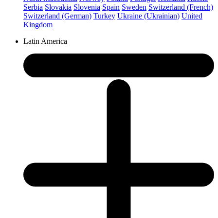
Serbia
Slovakia
Slovenia
Spain
Sweden
Switzerland (French)
Switzerland (German)
Turkey
Ukraine (Ukrainian)
United
Kingdom
Latin America