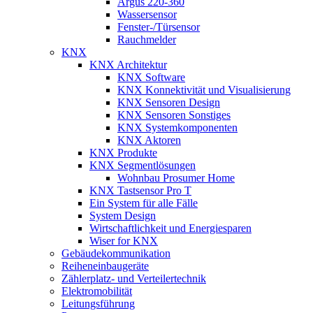
Argus 220-360
Wassersensor
Fenster-/Türsensor
Rauchmelder
KNX
KNX Architektur
KNX Software
KNX Konnektivität und Visualisierung
KNX Sensoren Design
KNX Sensoren Sonstiges
KNX Systemkomponenten
KNX Aktoren
KNX Produkte
KNX Segmentlösungen
Wohnbau Prosumer Home
KNX Tastsensor Pro T
Ein System für alle Fälle
System Design
Wirtschaftlichkeit und Energiesparen
Wiser for KNX
Gebäudekommunikation
Reiheneinbaugeräte
Zählerplatz- und Verteilertechnik
Elektromobilität
Leitungsführung