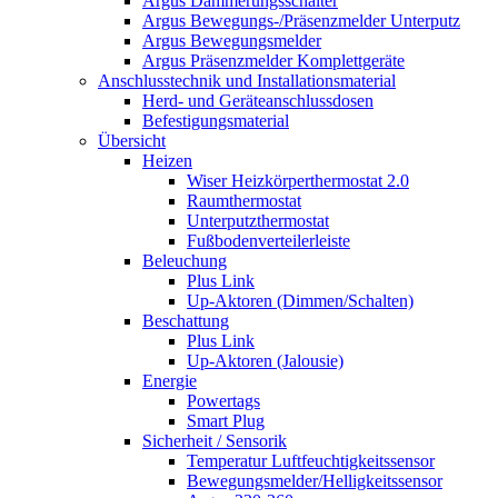
Argus Dämmerungsschalter
Argus Bewegungs-/Präsenzmelder Unterputz
Argus Bewegungsmelder
Argus Präsenzmelder Komplettgeräte
Anschlusstechnik und Installationsmaterial
Herd- und Geräteanschlussdosen
Befestigungsmaterial
Übersicht
Heizen
Wiser Heizkörperthermostat 2.0
Raumthermostat
Unterputzthermostat
Fußbodenverteilerleiste
Beleuchung
Plus Link
Up-Aktoren (Dimmen/Schalten)
Beschattung
Plus Link
Up-Aktoren (Jalousie)
Energie
Powertags
Smart Plug
Sicherheit / Sensorik
Temperatur Luftfeuchtigkeitssensor
Bewegungsmelder/Helligkeitssensor