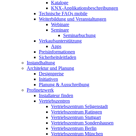
Kataloge
KNX-Applikationsbeschreibungen
Technische FAQs mobile
Weiterbildung und Veranstaltungen
Webinare
Seminare
Seminarbuchung
Verkaufsunterstützung
Apps
Preisinformationen
Sicherheitsleitfaden
Instandhaltung
Architektur und Planung
Designpreise
Initiativen
Planung & Ausschreibung
Profinetzwerk
Installateur finden
Vertriebszentren
Vertriebszentrum Seligenstadt
Vertriebszentrum Ratingen
Vertriebszentrum Stuttgart
Vertriebszentrum Sondershausen
Vertriebszentrum Berlin
Vertriebszentrum München