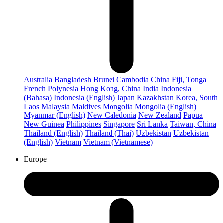
Australia
Bangladesh
Brunei
Cambodia
China
Fiji, Tonga
French Polynesia
Hong Kong, China
India
Indonesia
(Bahasa)
Indonesia (English)
Japan
Kazakhstan
Korea, South
Laos
Malaysia
Maldives
Mongolia
Mongolia (English)
Myanmar (English)
New Caledonia
New Zealand
Papua
New Guinea
Philippines
Singapore
Sri Lanka
Taiwan, China
Thailand (English)
Thailand (Thai)
Uzbekistan
Uzbekistan
(English)
Vietnam
Vietnam (Vietnamese)
Europe