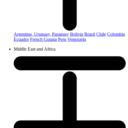
Argentina, Uruguay, Paraguay
Bolivia
Brazil
Chile
Colombia
Ecuador
French Guiana
Peru
Venezuela
Middle East and Africa