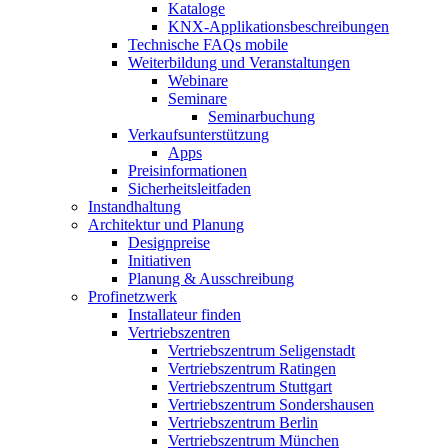
Kataloge
KNX-Applikationsbeschreibungen
Technische FAQs mobile
Weiterbildung und Veranstaltungen
Webinare
Seminare
Seminarbuchung
Verkaufsunterstützung
Apps
Preisinformationen
Sicherheitsleitfaden
Instandhaltung
Architektur und Planung
Designpreise
Initiativen
Planung & Ausschreibung
Profinetzwerk
Installateur finden
Vertriebszentren
Vertriebszentrum Seligenstadt
Vertriebszentrum Ratingen
Vertriebszentrum Stuttgart
Vertriebszentrum Sondershausen
Vertriebszentrum Berlin
Vertriebszentrum München