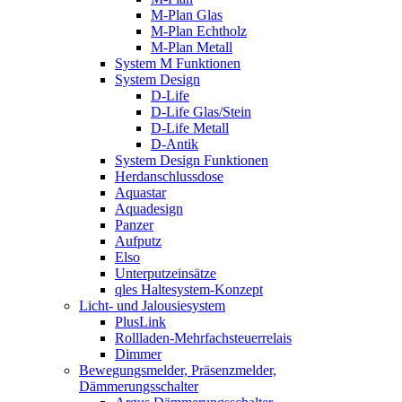
M-Plan Glas
M-Plan Echtholz
M-Plan Metall
System M Funktionen
System Design
D-Life
D-Life Glas/Stein
D-Life Metall
D-Antik
System Design Funktionen
Herdanschlussdose
Aquastar
Aquadesign
Panzer
Aufputz
Elso
Unterputzeinsätze
qles Haltesystem-Konzept
Licht- und Jalousiesystem
PlusLink
Rollladen-Mehrfachsteuerrelais
Dimmer
Bewegungsmelder, Präsenzmelder,
Dämmerungsschalter