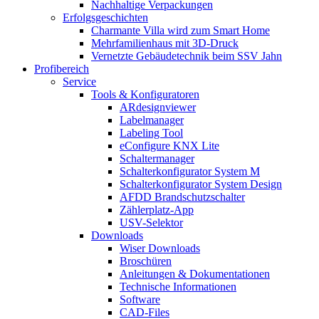
Nachhaltige Verpackungen
Erfolgsgeschichten
Charmante Villa wird zum Smart Home
Mehrfamilienhaus mit 3D-Druck
Vernetzte Gebäudetechnik beim SSV Jahn
Profibereich
Service
Tools & Konfiguratoren
ARdesignviewer
Labelmanager
Labeling Tool
eConfigure KNX Lite
Schaltermanager
Schalterkonfigurator System M
Schalterkonfigurator System Design
AFDD Brandschutzschalter
Zählerplatz-App
USV-Selektor
Downloads
Wiser Downloads
Broschüren
Anleitungen & Dokumentationen
Technische Informationen
Software
CAD-Files