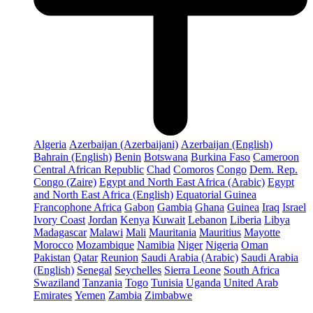
Algeria
Azerbaijan (Azerbaijani)
Azerbaijan (English)
Bahrain (English)
Benin
Botswana
Burkina Faso
Cameroon
Central African Republic
Chad
Comoros
Congo
Dem. Rep.
Congo (Zaire)
Egypt and North East Africa (Arabic)
Egypt
and North East Africa (English)
Equatorial Guinea
Francophone Africa
Gabon
Gambia
Ghana
Guinea
Iraq
Israel
Ivory Coast
Jordan
Kenya
Kuwait
Lebanon
Liberia
Libya
Madagascar
Malawi
Mali
Mauritania
Mauritius
Mayotte
Morocco
Mozambique
Namibia
Niger
Nigeria
Oman
Pakistan
Qatar
Reunion
Saudi Arabia (Arabic)
Saudi Arabia
(English)
Senegal
Seychelles
Sierra Leone
South Africa
Swaziland
Tanzania
Togo
Tunisia
Uganda
United Arab
Emirates
Yemen
Zambia
Zimbabwe