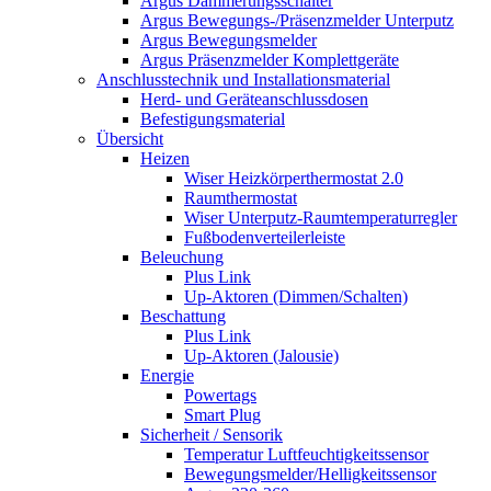
Argus Dämmerungsschalter
Argus Bewegungs-/Präsenzmelder Unterputz
Argus Bewegungsmelder
Argus Präsenzmelder Komplettgeräte
Anschlusstechnik und Installationsmaterial
Herd- und Geräteanschlussdosen
Befestigungsmaterial
Übersicht
Heizen
Wiser Heizkörperthermostat 2.0
Raumthermostat
Wiser Unterputz-Raumtemperaturregler
Fußbodenverteilerleiste
Beleuchung
Plus Link
Up-Aktoren (Dimmen/Schalten)
Beschattung
Plus Link
Up-Aktoren (Jalousie)
Energie
Powertags
Smart Plug
Sicherheit / Sensorik
Temperatur Luftfeuchtigkeitssensor
Bewegungsmelder/Helligkeitssensor