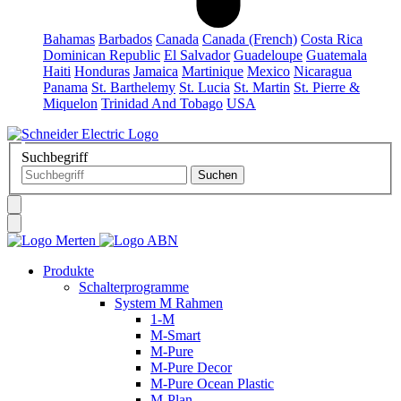
Bahamas
Barbados
Canada
Canada (French)
Costa Rica
Dominican Republic
El Salvador
Guadeloupe
Guatemala
Haiti
Honduras
Jamaica
Martinique
Mexico
Nicaragua
Panama
St. Barthelemy
St. Lucia
St. Martin
St. Pierre &
Miquelon
Trinidad And Tobago
USA
Suchbegriff
Produkte
Schalterprogramme
System M Rahmen
1-M
M-Smart
M-Pure
M-Pure Decor
M-Pure Ocean Plastic
M-Plan