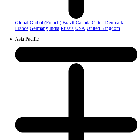
Global
Global (French)
Brazil
Canada
China
Denmark
France
Germany
India
Russia
USA
United Kingdom
Asia Pacific