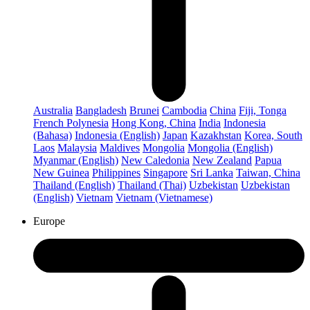
Australia
Bangladesh
Brunei
Cambodia
China
Fiji, Tonga
French Polynesia
Hong Kong, China
India
Indonesia
(Bahasa)
Indonesia (English)
Japan
Kazakhstan
Korea, South
Laos
Malaysia
Maldives
Mongolia
Mongolia (English)
Myanmar (English)
New Caledonia
New Zealand
Papua
New Guinea
Philippines
Singapore
Sri Lanka
Taiwan, China
Thailand (English)
Thailand (Thai)
Uzbekistan
Uzbekistan
(English)
Vietnam
Vietnam (Vietnamese)
Europe