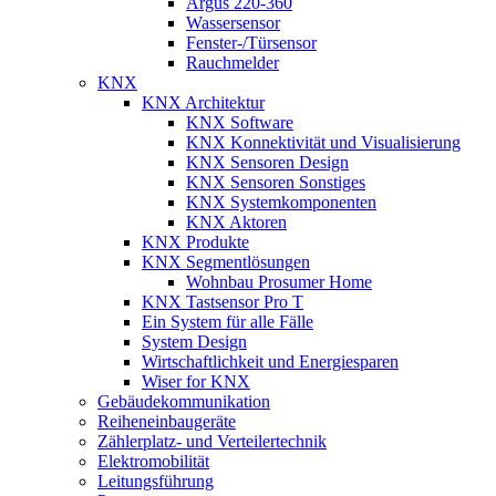
Argus 220-360
Wassersensor
Fenster-/Türsensor
Rauchmelder
KNX
KNX Architektur
KNX Software
KNX Konnektivität und Visualisierung
KNX Sensoren Design
KNX Sensoren Sonstiges
KNX Systemkomponenten
KNX Aktoren
KNX Produkte
KNX Segmentlösungen
Wohnbau Prosumer Home
KNX Tastsensor Pro T
Ein System für alle Fälle
System Design
Wirtschaftlichkeit und Energiesparen
Wiser for KNX
Gebäudekommunikation
Reiheneinbaugeräte
Zählerplatz- und Verteilertechnik
Elektromobilität
Leitungsführung