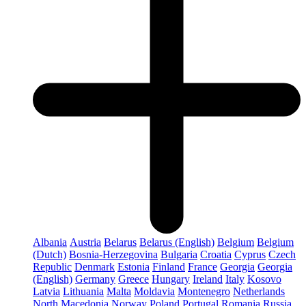
Albania
Austria
Belarus
Belarus (English)
Belgium
Belgium
(Dutch)
Bosnia-Herzegovina
Bulgaria
Croatia
Cyprus
Czech
Republic
Denmark
Estonia
Finland
France
Georgia
Georgia
(English)
Germany
Greece
Hungary
Ireland
Italy
Kosovo
Latvia
Lithuania
Malta
Moldavia
Montenegro
Netherlands
North Macedonia
Norway
Poland
Portugal
Romania
Russia