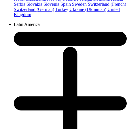
Serbia
Slovakia
Slovenia
Spain
Sweden
Switzerland (French)
Switzerland (German)
Turkey
Ukraine (Ukrainian)
United
Kingdom
Latin America