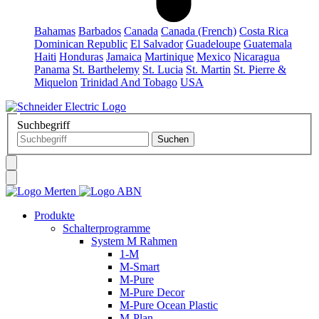
Bahamas
Barbados
Canada
Canada (French)
Costa Rica
Dominican Republic
El Salvador
Guadeloupe
Guatemala
Haiti
Honduras
Jamaica
Martinique
Mexico
Nicaragua
Panama
St. Barthelemy
St. Lucia
St. Martin
St. Pierre &
Miquelon
Trinidad And Tobago
USA
Suchbegriff
Produkte
Schalterprogramme
System M Rahmen
1-M
M-Smart
M-Pure
M-Pure Decor
M-Pure Ocean Plastic
M-Plan