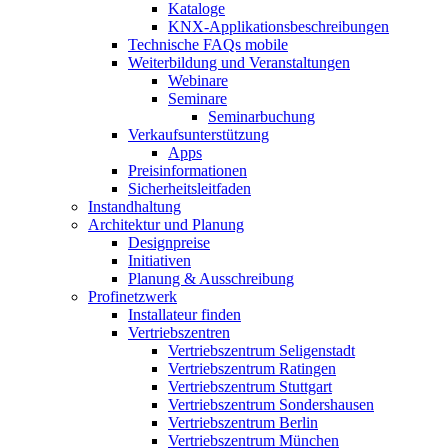
Kataloge
KNX-Applikationsbeschreibungen
Technische FAQs mobile
Weiterbildung und Veranstaltungen
Webinare
Seminare
Seminarbuchung
Verkaufsunterstützung
Apps
Preisinformationen
Sicherheitsleitfaden
Instandhaltung
Architektur und Planung
Designpreise
Initiativen
Planung & Ausschreibung
Profinetzwerk
Installateur finden
Vertriebszentren
Vertriebszentrum Seligenstadt
Vertriebszentrum Ratingen
Vertriebszentrum Stuttgart
Vertriebszentrum Sondershausen
Vertriebszentrum Berlin
Vertriebszentrum München