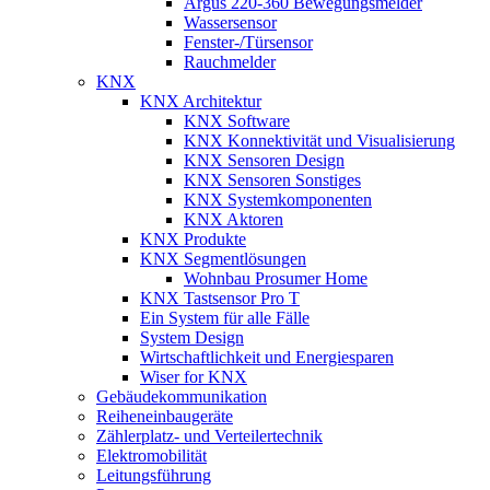
Argus 220-360 Bewegungsmelder
Wassersensor
Fenster-/Türsensor
Rauchmelder
KNX
KNX Architektur
KNX Software
KNX Konnektivität und Visualisierung
KNX Sensoren Design
KNX Sensoren Sonstiges
KNX Systemkomponenten
KNX Aktoren
KNX Produkte
KNX Segmentlösungen
Wohnbau Prosumer Home
KNX Tastsensor Pro T
Ein System für alle Fälle
System Design
Wirtschaftlichkeit und Energiesparen
Wiser for KNX
Gebäudekommunikation
Reiheneinbaugeräte
Zählerplatz- und Verteilertechnik
Elektromobilität
Leitungsführung