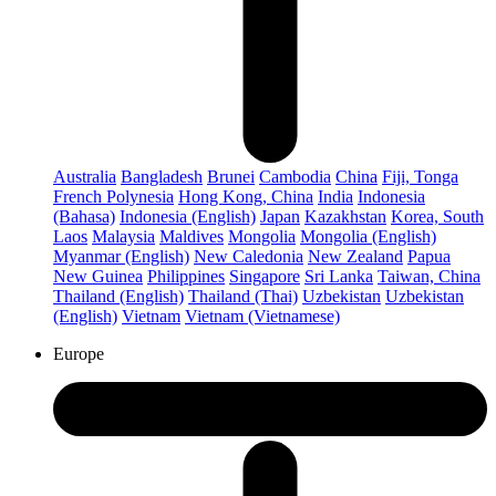
Australia
Bangladesh
Brunei
Cambodia
China
Fiji, Tonga
French Polynesia
Hong Kong, China
India
Indonesia
(Bahasa)
Indonesia (English)
Japan
Kazakhstan
Korea, South
Laos
Malaysia
Maldives
Mongolia
Mongolia (English)
Myanmar (English)
New Caledonia
New Zealand
Papua
New Guinea
Philippines
Singapore
Sri Lanka
Taiwan, China
Thailand (English)
Thailand (Thai)
Uzbekistan
Uzbekistan
(English)
Vietnam
Vietnam (Vietnamese)
Europe