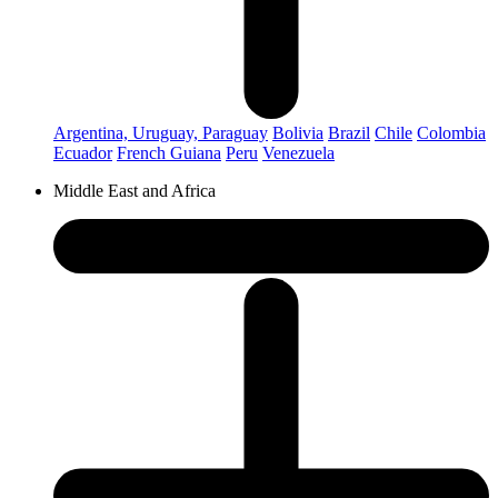
Argentina, Uruguay, Paraguay
Bolivia
Brazil
Chile
Colombia
Ecuador
French Guiana
Peru
Venezuela
Middle East and Africa