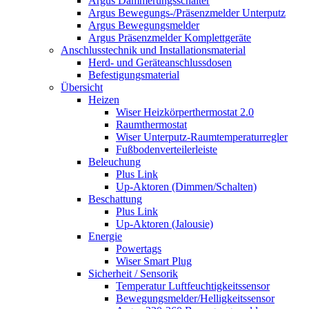
Argus Dämmerungsschalter
Argus Bewegungs-/Präsenzmelder Unterputz
Argus Bewegungsmelder
Argus Präsenzmelder Komplettgeräte
Anschlusstechnik und Installationsmaterial
Herd- und Geräteanschlussdosen
Befestigungsmaterial
Übersicht
Heizen
Wiser Heizkörperthermostat 2.0
Raumthermostat
Wiser Unterputz-Raumtemperaturregler
Fußbodenverteilerleiste
Beleuchung
Plus Link
Up-Aktoren (Dimmen/Schalten)
Beschattung
Plus Link
Up-Aktoren (Jalousie)
Energie
Powertags
Wiser Smart Plug
Sicherheit / Sensorik
Temperatur Luftfeuchtigkeitssensor
Bewegungsmelder/Helligkeitssensor