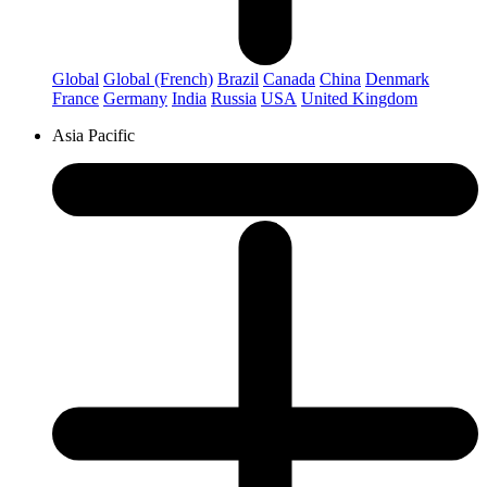
Global
Global (French)
Brazil
Canada
China
Denmark
France
Germany
India
Russia
USA
United Kingdom
Asia Pacific