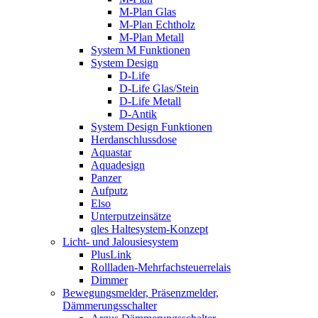
M-Plan Glas
M-Plan Echtholz
M-Plan Metall
System M Funktionen
System Design
D-Life
D-Life Glas/Stein
D-Life Metall
D-Antik
System Design Funktionen
Herdanschlussdose
Aquastar
Aquadesign
Panzer
Aufputz
Elso
Unterputzeinsätze
qles Haltesystem-Konzept
Licht- und Jalousiesystem
PlusLink
Rollladen-Mehrfachsteuerrelais
Dimmer
Bewegungsmelder, Präsenzmelder,
Dämmerungsschalter