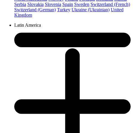
Serbia
Slovakia
Slovenia
Spain
Sweden
Switzerland (French)
Switzerland (German)
Turkey
Ukraine (Ukrainian)
United
Kingdom
Latin America