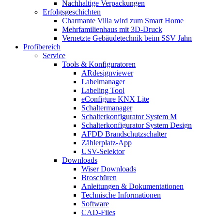
Nachhaltige Verpackungen
Erfolgsgeschichten
Charmante Villa wird zum Smart Home
Mehrfamilienhaus mit 3D-Druck
Vernetzte Gebäudetechnik beim SSV Jahn
Profibereich
Service
Tools & Konfiguratoren
ARdesignviewer
Labelmanager
Labeling Tool
eConfigure KNX Lite
Schaltermanager
Schalterkonfigurator System M
Schalterkonfigurator System Design
AFDD Brandschutzschalter
Zählerplatz-App
USV-Selektor
Downloads
Wiser Downloads
Broschüren
Anleitungen & Dokumentationen
Technische Informationen
Software
CAD-Files