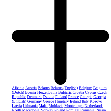
Albania
Austria
Belarus
Belarus (English)
Belgium
Belgium
(Dutch)
Bosnia-Herzegovina
Bulgaria
Croatia
Cyprus
Czech
Republic
Denmark
Estonia
Finland
France
Georgia
Georgia
(English)
Germany
Greece
Hungary
Ireland
Italy
Kosovo
Latvia
Lithuania
Malta
Moldavia
Montenegro
Netherlands
North Macedonia
Norway
Poland
Portugal
Romania
Russia