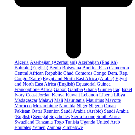
Algeria
Azerbaijan (Azerbaijani)
Azerbaijan (English)
Bahrain (English)
Benin
Botswana
Burkina Faso
Cameroon
Central African Republic
Chad
Comoros
Congo
Dem. Rep.
Congo (Zaire)
Egypt and North East Africa (Arabic)
Egypt
and North East Africa (English)
Equatorial Guinea
Francophone Africa
Gabon
Gambia
Ghana
Guinea
Iraq
Israel
Ivory Coast
Jordan
Kenya
Kuwait
Lebanon
Liberia
Libya
Madagascar
Malawi
Mali
Mauritania
Mauritius
Mayotte
Morocco
Mozambique
Namibia
Niger
Nigeria
Oman
Pakistan
Qatar
Reunion
Saudi Arabia (Arabic)
Saudi Arabia
(English)
Senegal
Seychelles
Sierra Leone
South Africa
Swaziland
Tanzania
Togo
Tunisia
Uganda
United Arab
Emirates
Yemen
Zambia
Zimbabwe