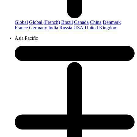
Global
Global (French)
Brazil
Canada
China
Denmark
France
Germany
India
Russia
USA
United Kingdom
Asia Pacific