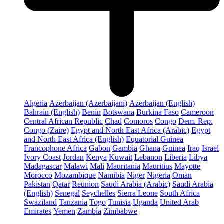
Algeria
Azerbaijan (Azerbaijani)
Azerbaijan (English)
Bahrain (English)
Benin
Botswana
Burkina Faso
Cameroon
Central African Republic
Chad
Comoros
Congo
Dem. Rep.
Congo (Zaire)
Egypt and North East Africa (Arabic)
Egypt
and North East Africa (English)
Equatorial Guinea
Francophone Africa
Gabon
Gambia
Ghana
Guinea
Iraq
Israel
Ivory Coast
Jordan
Kenya
Kuwait
Lebanon
Liberia
Libya
Madagascar
Malawi
Mali
Mauritania
Mauritius
Mayotte
Morocco
Mozambique
Namibia
Niger
Nigeria
Oman
Pakistan
Qatar
Reunion
Saudi Arabia (Arabic)
Saudi Arabia
(English)
Senegal
Seychelles
Sierra Leone
South Africa
Swaziland
Tanzania
Togo
Tunisia
Uganda
United Arab
Emirates
Yemen
Zambia
Zimbabwe