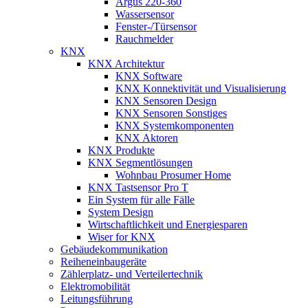
Argus 220-360
Wassersensor
Fenster-/Türsensor
Rauchmelder
KNX
KNX Architektur
KNX Software
KNX Konnektivität und Visualisierung
KNX Sensoren Design
KNX Sensoren Sonstiges
KNX Systemkomponenten
KNX Aktoren
KNX Produkte
KNX Segmentlösungen
Wohnbau Prosumer Home
KNX Tastsensor Pro T
Ein System für alle Fälle
System Design
Wirtschaftlichkeit und Energiesparen
Wiser for KNX
Gebäudekommunikation
Reiheneinbaugeräte
Zählerplatz- und Verteilertechnik
Elektromobilität
Leitungsführung