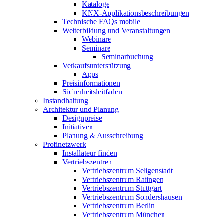
Kataloge
KNX-Applikationsbeschreibungen
Technische FAQs mobile
Weiterbildung und Veranstaltungen
Webinare
Seminare
Seminarbuchung
Verkaufsunterstützung
Apps
Preisinformationen
Sicherheitsleitfaden
Instandhaltung
Architektur und Planung
Designpreise
Initiativen
Planung & Ausschreibung
Profinetzwerk
Installateur finden
Vertriebszentren
Vertriebszentrum Seligenstadt
Vertriebszentrum Ratingen
Vertriebszentrum Stuttgart
Vertriebszentrum Sondershausen
Vertriebszentrum Berlin
Vertriebszentrum München