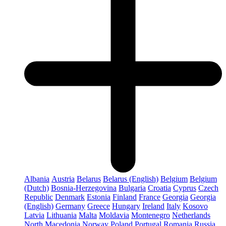
Albania
Austria
Belarus
Belarus (English)
Belgium
Belgium
(Dutch)
Bosnia-Herzegovina
Bulgaria
Croatia
Cyprus
Czech
Republic
Denmark
Estonia
Finland
France
Georgia
Georgia
(English)
Germany
Greece
Hungary
Ireland
Italy
Kosovo
Latvia
Lithuania
Malta
Moldavia
Montenegro
Netherlands
North Macedonia
Norway
Poland
Portugal
Romania
Russia