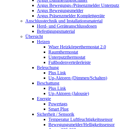
Argus Dämmerungsschalter
Argus Bewegungs-/Präsenzmelder Unterputz
Argus Bewegungsmelder
Argus Präsenzmelder Komplettgeräte
Anschlusstechnik und Installationsmaterial
Herd- und Geräteanschlussdosen
Befestigungsmaterial
Übersicht
Heizen
Wiser Heizkörperthermostat 2.0
Raumthermostat
Unterputzthermostat
Fußbodenverteilerleiste
Beleuchung
Plus Link
Up-Aktoren (Dimmen/Schalten)
Beschattung
Plus Link
Up-Aktoren (Jalousie)
Energie
Powertags
Smart Plug
Sicherheit / Sensorik
Temperatur Luftfeuchtigkeitssensor
Bewegungsmelder/Helligkeitssensor