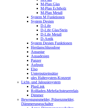
M-Plan Glas
M-Plan Echtholz
M-Plan Metall
System M Funktionen
System Design
D-Life
D-Life Glas/Stein
D-Life Metall
D-Antik
System Design Funktionen
Herdanschlussdose
Aquastar
Aquadesign
Panzer
Aufputz
Elso
Unterputzeinsätze
qles Haltesystem-Konzept
Licht- und Jalousiesystem
PlusLink
Rollladen-Mehrfachsteuerrelais
Dimmer
Bewegungsmelder, Präsenzmelder,
Dämmerungsschalter