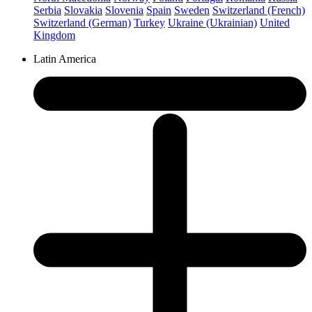
Serbia
Slovakia
Slovenia
Spain
Sweden
Switzerland (French)
Switzerland (German)
Turkey
Ukraine (Ukrainian)
United
Kingdom
Latin America