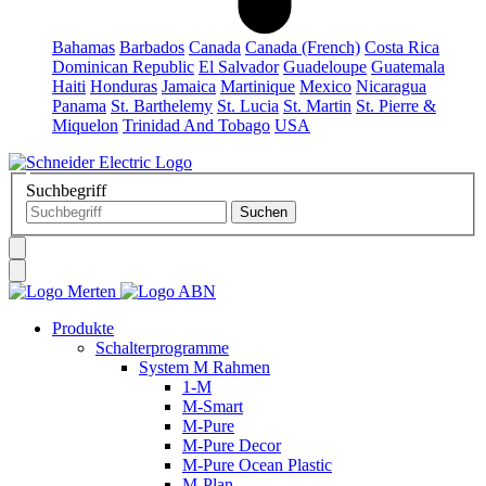
Bahamas
Barbados
Canada
Canada (French)
Costa Rica
Dominican Republic
El Salvador
Guadeloupe
Guatemala
Haiti
Honduras
Jamaica
Martinique
Mexico
Nicaragua
Panama
St. Barthelemy
St. Lucia
St. Martin
St. Pierre &
Miquelon
Trinidad And Tobago
USA
Suchbegriff
Produkte
Schalterprogramme
System M Rahmen
1-M
M-Smart
M-Pure
M-Pure Decor
M-Pure Ocean Plastic
M-Plan