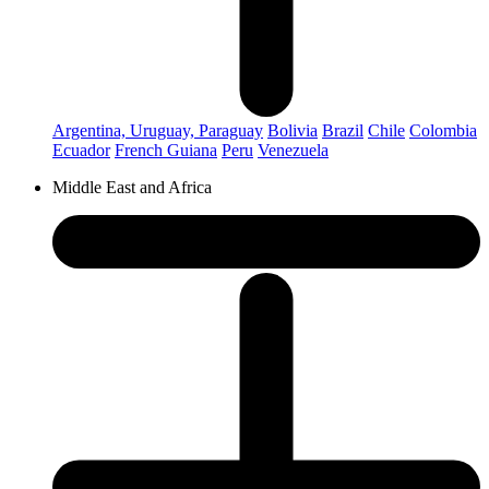
Argentina, Uruguay, Paraguay
Bolivia
Brazil
Chile
Colombia
Ecuador
French Guiana
Peru
Venezuela
Middle East and Africa