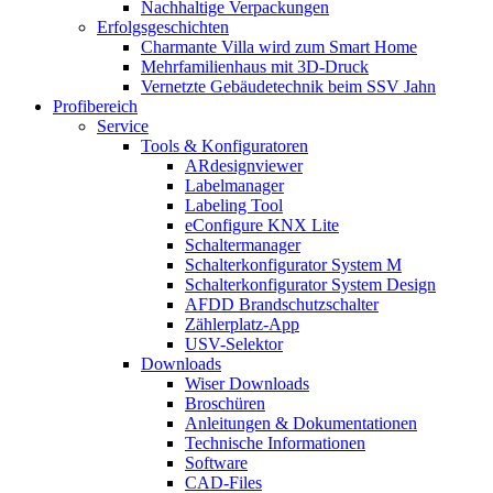
Nachhaltige Verpackungen
Erfolgsgeschichten
Charmante Villa wird zum Smart Home
Mehrfamilienhaus mit 3D-Druck
Vernetzte Gebäudetechnik beim SSV Jahn
Profibereich
Service
Tools & Konfiguratoren
ARdesignviewer
Labelmanager
Labeling Tool
eConfigure KNX Lite
Schaltermanager
Schalterkonfigurator System M
Schalterkonfigurator System Design
AFDD Brandschutzschalter
Zählerplatz-App
USV-Selektor
Downloads
Wiser Downloads
Broschüren
Anleitungen & Dokumentationen
Technische Informationen
Software
CAD-Files