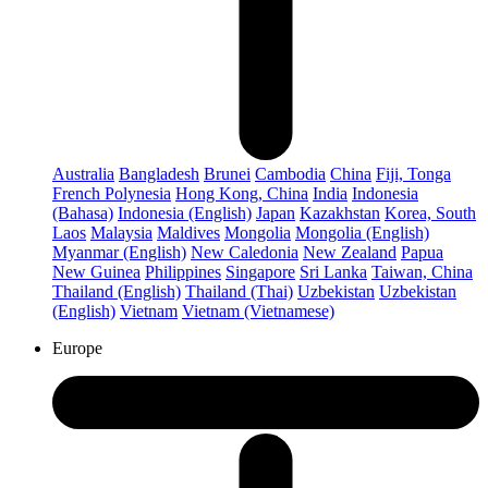
Australia
Bangladesh
Brunei
Cambodia
China
Fiji, Tonga
French Polynesia
Hong Kong, China
India
Indonesia
(Bahasa)
Indonesia (English)
Japan
Kazakhstan
Korea, South
Laos
Malaysia
Maldives
Mongolia
Mongolia (English)
Myanmar (English)
New Caledonia
New Zealand
Papua
New Guinea
Philippines
Singapore
Sri Lanka
Taiwan, China
Thailand (English)
Thailand (Thai)
Uzbekistan
Uzbekistan
(English)
Vietnam
Vietnam (Vietnamese)
Europe