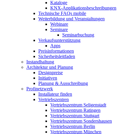
Kataloge
KNX-Applikationsbeschreibungen
Technische FAQs mobile
Weiterbildung und Veranstaltungen
Webinare
Seminare
Seminarbuchung
Verkaufsunterstützung
Apps
Preisinformationen
Sicherheitsleitfaden
Instandhaltung
Architektur und Planung
Designpreise
Initiativen
Planung & Ausschreibung
Profinetzwerk
Installateur finden
Vertriebszentren
Vertriebszentrum Seligenstadt
Vertriebszentrum Ratingen
Vertriebszentrum Stuttgart
Vertriebszentrum Sondershausen
Vertriebszentrum Berlin
Vertriebszentrum München