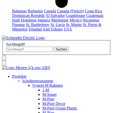
Bahamas
Barbados
Canada
Canada (French)
Costa Rica
Dominican Republic
El Salvador
Guadeloupe
Guatemala
Haiti
Honduras
Jamaica
Martinique
Mexico
Nicaragua
Panama
St. Barthelemy
St. Lucia
St. Martin
St. Pierre &
Miquelon
Trinidad And Tobago
USA
Suchbegriff
Produkte
Schalterprogramme
System M Rahmen
1-M
M-Smart
M-Pure
M-Pure Decor
M-Pure Ocean Plastic
M-Plan