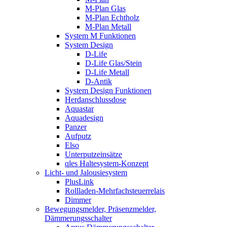
M-Plan Glas
M-Plan Echtholz
M-Plan Metall
System M Funktionen
System Design
D-Life
D-Life Glas/Stein
D-Life Metall
D-Antik
System Design Funktionen
Herdanschlussdose
Aquastar
Aquadesign
Panzer
Aufputz
Elso
Unterputzeinsätze
qles Haltesystem-Konzept
Licht- und Jalousiesystem
PlusLink
Rollladen-Mehrfachsteuerrelais
Dimmer
Bewegungsmelder, Präsenzmelder,
Dämmerungsschalter