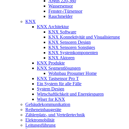
Argus 220-360
Wassersensor
Fenster-/Türsensor
Rauchmelder
KNX
KNX Architektur
KNX Software
KNX Konnektivität und Visualisierung
KNX Sensoren Design
KNX Sensoren Sonstiges
KNX Systemkomponenten
KNX Aktoren
KNX Produkte
KNX Segmentlösungen
Wohnbau Prosumer Home
KNX Tastsensor Pro T
Ein System für alle Fälle
System Design
Wirtschaftlichkeit und Energiesparen
Wiser for KNX
Gebäudekommunikation
Reiheneinbaugeräte
Zählerplatz- und Verteilertechnik
Elektromobilität
Leitungsführung