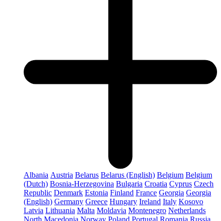
Albania
Austria
Belarus
Belarus (English)
Belgium
Belgium
(Dutch)
Bosnia-Herzegovina
Bulgaria
Croatia
Cyprus
Czech
Republic
Denmark
Estonia
Finland
France
Georgia
Georgia
(English)
Germany
Greece
Hungary
Ireland
Italy
Kosovo
Latvia
Lithuania
Malta
Moldavia
Montenegro
Netherlands
North Macedonia
Norway
Poland
Portugal
Romania
Russia