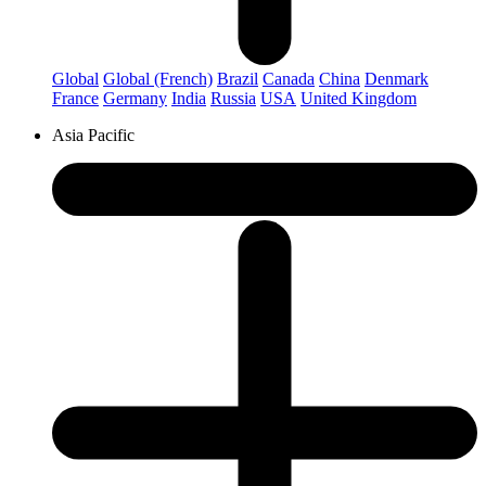
Global
Global (French)
Brazil
Canada
China
Denmark
France
Germany
India
Russia
USA
United Kingdom
Asia Pacific