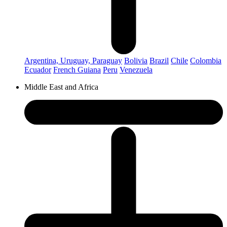
Argentina, Uruguay, Paraguay
Bolivia
Brazil
Chile
Colombia
Ecuador
French Guiana
Peru
Venezuela
Middle East and Africa