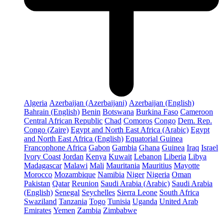
Algeria
Azerbaijan (Azerbaijani)
Azerbaijan (English)
Bahrain (English)
Benin
Botswana
Burkina Faso
Cameroon
Central African Republic
Chad
Comoros
Congo
Dem. Rep.
Congo (Zaire)
Egypt and North East Africa (Arabic)
Egypt
and North East Africa (English)
Equatorial Guinea
Francophone Africa
Gabon
Gambia
Ghana
Guinea
Iraq
Israel
Ivory Coast
Jordan
Kenya
Kuwait
Lebanon
Liberia
Libya
Madagascar
Malawi
Mali
Mauritania
Mauritius
Mayotte
Morocco
Mozambique
Namibia
Niger
Nigeria
Oman
Pakistan
Qatar
Reunion
Saudi Arabia (Arabic)
Saudi Arabia
(English)
Senegal
Seychelles
Sierra Leone
South Africa
Swaziland
Tanzania
Togo
Tunisia
Uganda
United Arab
Emirates
Yemen
Zambia
Zimbabwe