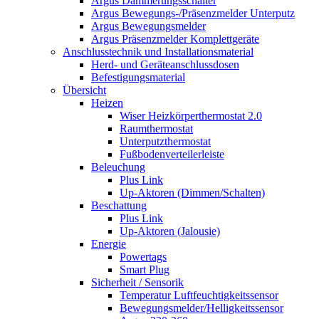
Argus Dämmerungsschalter
Argus Bewegungs-/Präsenzmelder Unterputz
Argus Bewegungsmelder
Argus Präsenzmelder Komplettgeräte
Anschlusstechnik und Installationsmaterial
Herd- und Geräteanschlussdosen
Befestigungsmaterial
Übersicht
Heizen
Wiser Heizkörperthermostat 2.0
Raumthermostat
Unterputzthermostat
Fußbodenverteilerleiste
Beleuchung
Plus Link
Up-Aktoren (Dimmen/Schalten)
Beschattung
Plus Link
Up-Aktoren (Jalousie)
Energie
Powertags
Smart Plug
Sicherheit / Sensorik
Temperatur Luftfeuchtigkeitssensor
Bewegungsmelder/Helligkeitssensor