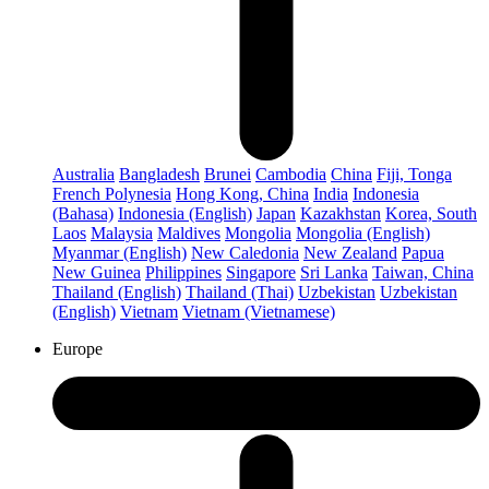
Australia
Bangladesh
Brunei
Cambodia
China
Fiji, Tonga
French Polynesia
Hong Kong, China
India
Indonesia
(Bahasa)
Indonesia (English)
Japan
Kazakhstan
Korea, South
Laos
Malaysia
Maldives
Mongolia
Mongolia (English)
Myanmar (English)
New Caledonia
New Zealand
Papua
New Guinea
Philippines
Singapore
Sri Lanka
Taiwan, China
Thailand (English)
Thailand (Thai)
Uzbekistan
Uzbekistan
(English)
Vietnam
Vietnam (Vietnamese)
Europe