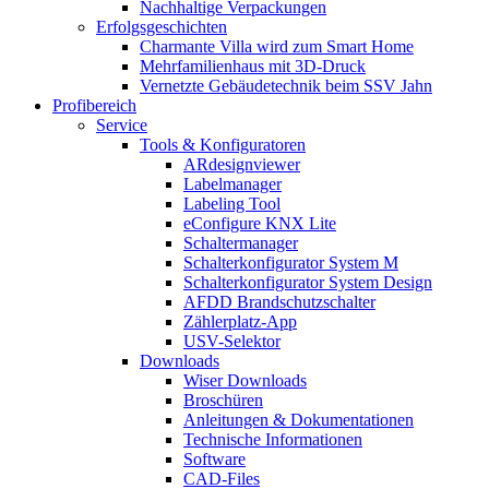
Nachhaltige Verpackungen
Erfolgsgeschichten
Charmante Villa wird zum Smart Home
Mehrfamilienhaus mit 3D-Druck
Vernetzte Gebäudetechnik beim SSV Jahn
Profibereich
Service
Tools & Konfiguratoren
ARdesignviewer
Labelmanager
Labeling Tool
eConfigure KNX Lite
Schaltermanager
Schalterkonfigurator System M
Schalterkonfigurator System Design
AFDD Brandschutzschalter
Zählerplatz-App
USV-Selektor
Downloads
Wiser Downloads
Broschüren
Anleitungen & Dokumentationen
Technische Informationen
Software
CAD-Files