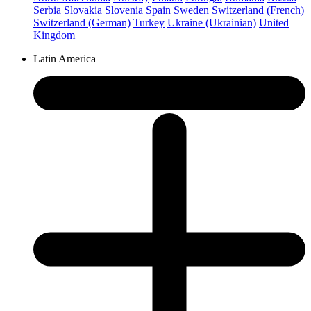
Serbia
Slovakia
Slovenia
Spain
Sweden
Switzerland (French)
Switzerland (German)
Turkey
Ukraine (Ukrainian)
United
Kingdom
Latin America