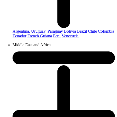
Argentina, Uruguay, Paraguay
Bolivia
Brazil
Chile
Colombia
Ecuador
French Guiana
Peru
Venezuela
Middle East and Africa