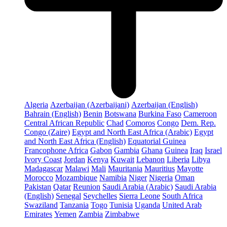
Algeria
Azerbaijan (Azerbaijani)
Azerbaijan (English)
Bahrain (English)
Benin
Botswana
Burkina Faso
Cameroon
Central African Republic
Chad
Comoros
Congo
Dem. Rep.
Congo (Zaire)
Egypt and North East Africa (Arabic)
Egypt
and North East Africa (English)
Equatorial Guinea
Francophone Africa
Gabon
Gambia
Ghana
Guinea
Iraq
Israel
Ivory Coast
Jordan
Kenya
Kuwait
Lebanon
Liberia
Libya
Madagascar
Malawi
Mali
Mauritania
Mauritius
Mayotte
Morocco
Mozambique
Namibia
Niger
Nigeria
Oman
Pakistan
Qatar
Reunion
Saudi Arabia (Arabic)
Saudi Arabia
(English)
Senegal
Seychelles
Sierra Leone
South Africa
Swaziland
Tanzania
Togo
Tunisia
Uganda
United Arab
Emirates
Yemen
Zambia
Zimbabwe