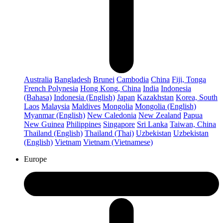
Australia
Bangladesh
Brunei
Cambodia
China
Fiji, Tonga
French Polynesia
Hong Kong, China
India
Indonesia
(Bahasa)
Indonesia (English)
Japan
Kazakhstan
Korea, South
Laos
Malaysia
Maldives
Mongolia
Mongolia (English)
Myanmar (English)
New Caledonia
New Zealand
Papua
New Guinea
Philippines
Singapore
Sri Lanka
Taiwan, China
Thailand (English)
Thailand (Thai)
Uzbekistan
Uzbekistan
(English)
Vietnam
Vietnam (Vietnamese)
Europe