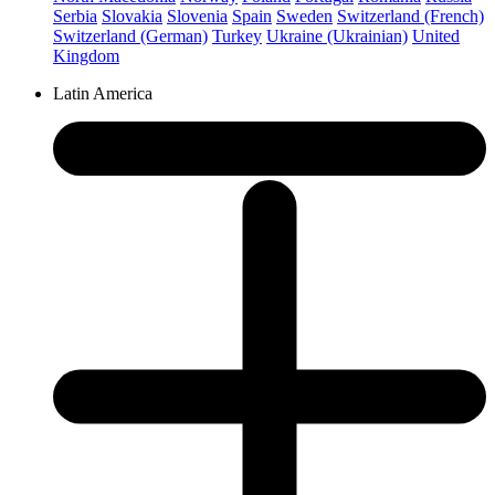
Serbia
Slovakia
Slovenia
Spain
Sweden
Switzerland (French)
Switzerland (German)
Turkey
Ukraine (Ukrainian)
United
Kingdom
Latin America