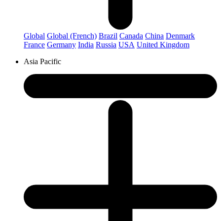
Global
Global (French)
Brazil
Canada
China
Denmark
France
Germany
India
Russia
USA
United Kingdom
Asia Pacific