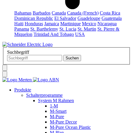
Bahamas
Barbados
Canada
Canada (French)
Costa Rica
Dominican Republic
El Salvador
Guadeloupe
Guatemala
Haiti
Honduras
Jamaica
Martinique
Mexico
Nicaragua
Panama
St. Barthelemy
St. Lucia
St. Martin
St. Pierre &
Miquelon
Trinidad And Tobago
USA
Suchbegriff
Produkte
Schalterprogramme
System M Rahmen
1-M
M-Smart
M-Pure
M-Pure Decor
M-Pure Ocean Plastic
M-Plan