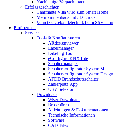
Nachhaltige Verpackungen
Erfolgsgeschichten
Charmante Villa wird zum Smart Home
Mehrfamilienhaus mit 3D-Druck
Vernetzte Gebäudetechnik beim SSV Jahn
Profibereich
Service
Tools & Konfiguratoren
ARdesignviewer
Labelmanager
Labeling Tool
eConfigure KNX Lite
Schaltermanager
Schalterkonfigurator System M
Schalterkonfigurator System Design
AFDD Brandschutzschalter
Zählerplatz-App
USV-Selektor
Downloads
Wiser Downloads
Broschüren
Anleitungen & Dokumentationen
Technische Informationen
Software
CAD-Files