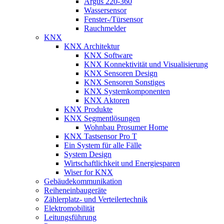
Argus 220-360
Wassersensor
Fenster-/Türsensor
Rauchmelder
KNX
KNX Architektur
KNX Software
KNX Konnektivität und Visualisierung
KNX Sensoren Design
KNX Sensoren Sonstiges
KNX Systemkomponenten
KNX Aktoren
KNX Produkte
KNX Segmentlösungen
Wohnbau Prosumer Home
KNX Tastsensor Pro T
Ein System für alle Fälle
System Design
Wirtschaftlichkeit und Energiesparen
Wiser for KNX
Gebäudekommunikation
Reiheneinbaugeräte
Zählerplatz- und Verteilertechnik
Elektromobilität
Leitungsführung