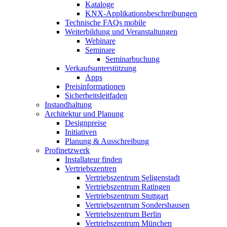
Kataloge
KNX-Applikationsbeschreibungen
Technische FAQs mobile
Weiterbildung und Veranstaltungen
Webinare
Seminare
Seminarbuchung
Verkaufsunterstützung
Apps
Preisinformationen
Sicherheitsleitfaden
Instandhaltung
Architektur und Planung
Designpreise
Initiativen
Planung & Ausschreibung
Profinetzwerk
Installateur finden
Vertriebszentren
Vertriebszentrum Seligenstadt
Vertriebszentrum Ratingen
Vertriebszentrum Stuttgart
Vertriebszentrum Sondershausen
Vertriebszentrum Berlin
Vertriebszentrum München