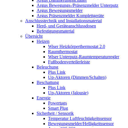
Argus Dämmerungsschalter
Argus Bewegungs-/Präsenzmelder Unterputz
Argus Bewegungsmelder
Argus Präsenzmelder Komplettgeräte
Anschlusstechnik und Installationsmaterial
Herd- und Geräteanschlussdosen
Befestigungsmaterial
Übersicht
Heizen
Wiser Heizkörperthermostat 2.0
Raumthermostat
Wiser Unterputz-Raumtemperaturregler
Fußbodenverteilerleiste
Beleuchung
Plus Link
Up-Aktoren (Dimmen/Schalten)
Beschattung
Plus Link
Up-Aktoren (Jalousie)
Energie
Powertags
Smart Plug
Sicherheit / Sensorik
Temperatur Luftfeuchtigkeitssensor
Bewegungsmelder/Helligkeitssensor