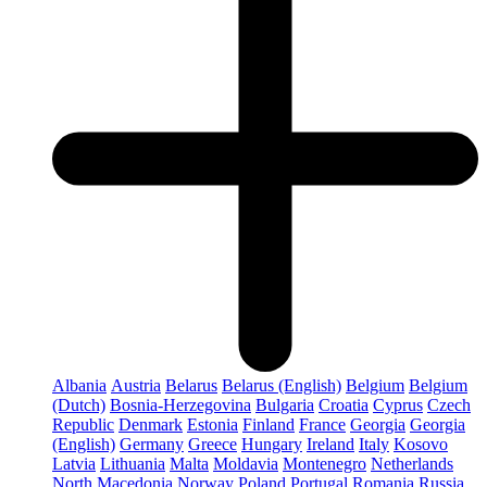
Albania
Austria
Belarus
Belarus (English)
Belgium
Belgium
(Dutch)
Bosnia-Herzegovina
Bulgaria
Croatia
Cyprus
Czech
Republic
Denmark
Estonia
Finland
France
Georgia
Georgia
(English)
Germany
Greece
Hungary
Ireland
Italy
Kosovo
Latvia
Lithuania
Malta
Moldavia
Montenegro
Netherlands
North Macedonia
Norway
Poland
Portugal
Romania
Russia