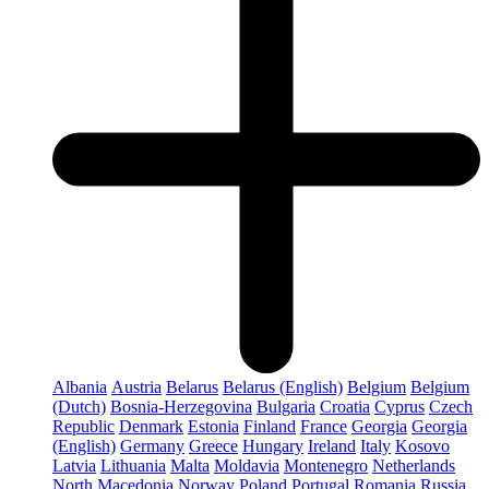
Albania
Austria
Belarus
Belarus (English)
Belgium
Belgium
(Dutch)
Bosnia-Herzegovina
Bulgaria
Croatia
Cyprus
Czech
Republic
Denmark
Estonia
Finland
France
Georgia
Georgia
(English)
Germany
Greece
Hungary
Ireland
Italy
Kosovo
Latvia
Lithuania
Malta
Moldavia
Montenegro
Netherlands
North Macedonia
Norway
Poland
Portugal
Romania
Russia