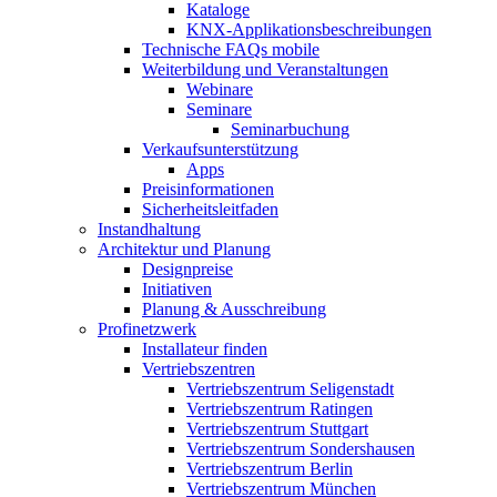
Kataloge
KNX-Applikationsbeschreibungen
Technische FAQs mobile
Weiterbildung und Veranstaltungen
Webinare
Seminare
Seminarbuchung
Verkaufsunterstützung
Apps
Preisinformationen
Sicherheitsleitfaden
Instandhaltung
Architektur und Planung
Designpreise
Initiativen
Planung & Ausschreibung
Profinetzwerk
Installateur finden
Vertriebszentren
Vertriebszentrum Seligenstadt
Vertriebszentrum Ratingen
Vertriebszentrum Stuttgart
Vertriebszentrum Sondershausen
Vertriebszentrum Berlin
Vertriebszentrum München