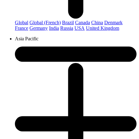
Global
Global (French)
Brazil
Canada
China
Denmark
France
Germany
India
Russia
USA
United Kingdom
Asia Pacific