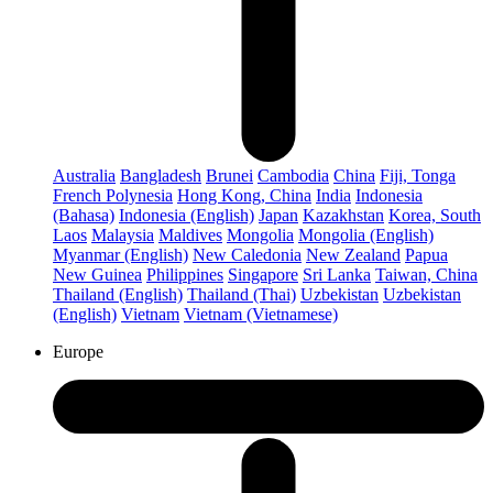
Australia
Bangladesh
Brunei
Cambodia
China
Fiji, Tonga
French Polynesia
Hong Kong, China
India
Indonesia
(Bahasa)
Indonesia (English)
Japan
Kazakhstan
Korea, South
Laos
Malaysia
Maldives
Mongolia
Mongolia (English)
Myanmar (English)
New Caledonia
New Zealand
Papua
New Guinea
Philippines
Singapore
Sri Lanka
Taiwan, China
Thailand (English)
Thailand (Thai)
Uzbekistan
Uzbekistan
(English)
Vietnam
Vietnam (Vietnamese)
Europe