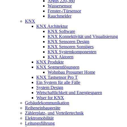
Argus 220-360
Wassersensor
Fenster-/Türsensor
Rauchmelder
KNX
KNX Architektur
KNX Software
KNX Konnektivität und Visualisierung
KNX Sensoren Design
KNX Sensoren Sonstiges
KNX Systemkomponenten
KNX Aktoren
KNX Produkte
KNX Segmentlösungen
Wohnbau Prosumer Home
KNX Tastsensor Pro T
Ein System für alle Fälle
System Design
Wirtschaftlichkeit und Energiesparen
Wiser for KNX
Gebäudekommunikation
Reiheneinbaugeräte
Zählerplatz- und Verteilertechnik
Elektromobilität
Leitungsführung