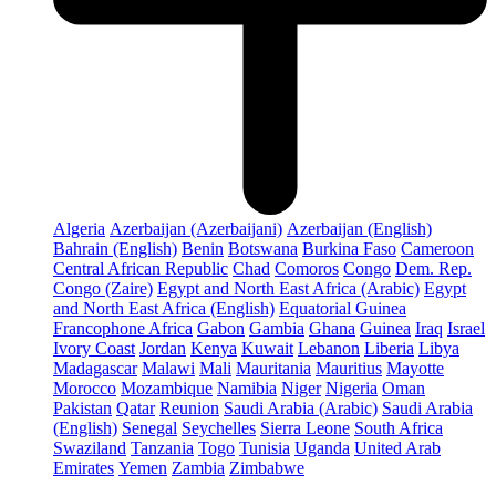
Algeria
Azerbaijan (Azerbaijani)
Azerbaijan (English)
Bahrain (English)
Benin
Botswana
Burkina Faso
Cameroon
Central African Republic
Chad
Comoros
Congo
Dem. Rep.
Congo (Zaire)
Egypt and North East Africa (Arabic)
Egypt
and North East Africa (English)
Equatorial Guinea
Francophone Africa
Gabon
Gambia
Ghana
Guinea
Iraq
Israel
Ivory Coast
Jordan
Kenya
Kuwait
Lebanon
Liberia
Libya
Madagascar
Malawi
Mali
Mauritania
Mauritius
Mayotte
Morocco
Mozambique
Namibia
Niger
Nigeria
Oman
Pakistan
Qatar
Reunion
Saudi Arabia (Arabic)
Saudi Arabia
(English)
Senegal
Seychelles
Sierra Leone
South Africa
Swaziland
Tanzania
Togo
Tunisia
Uganda
United Arab
Emirates
Yemen
Zambia
Zimbabwe