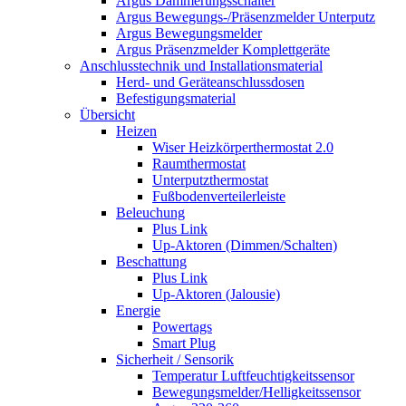
Argus Dämmerungsschalter
Argus Bewegungs-/Präsenzmelder Unterputz
Argus Bewegungsmelder
Argus Präsenzmelder Komplettgeräte
Anschlusstechnik und Installationsmaterial
Herd- und Geräteanschlussdosen
Befestigungsmaterial
Übersicht
Heizen
Wiser Heizkörperthermostat 2.0
Raumthermostat
Unterputzthermostat
Fußbodenverteilerleiste
Beleuchung
Plus Link
Up-Aktoren (Dimmen/Schalten)
Beschattung
Plus Link
Up-Aktoren (Jalousie)
Energie
Powertags
Smart Plug
Sicherheit / Sensorik
Temperatur Luftfeuchtigkeitssensor
Bewegungsmelder/Helligkeitssensor