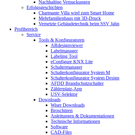
Nachhaltige Verpackungen
Erfolgsgeschichten
Charmante Villa wird zum Smart Home
Mehrfamilienhaus mit 3D-Druck
Vernetzte Gebäudetechnik beim SSV Jahn
Profibereich
Service
Tools & Konfiguratoren
ARdesignviewer
Labelmanager
Labeling Tool
eConfigure KNX Lite
Schaltermanager
Schalterkonfigurator System M
Schalterkonfigurator System Design
AFDD Brandschutzschalter
Zählerplatz-App
USV-Selektor
Downloads
Wiser Downloads
Broschüren
Anleitungen & Dokumentationen
Technische Informationen
Software
CAD-Files