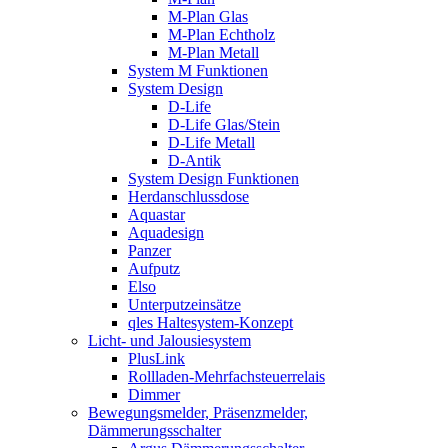
M-Plan Glas
M-Plan Echtholz
M-Plan Metall
System M Funktionen
System Design
D-Life
D-Life Glas/Stein
D-Life Metall
D-Antik
System Design Funktionen
Herdanschlussdose
Aquastar
Aquadesign
Panzer
Aufputz
Elso
Unterputzeinsätze
qles Haltesystem-Konzept
Licht- und Jalousiesystem
PlusLink
Rollladen-Mehrfachsteuerrelais
Dimmer
Bewegungsmelder, Präsenzmelder,
Dämmerungsschalter