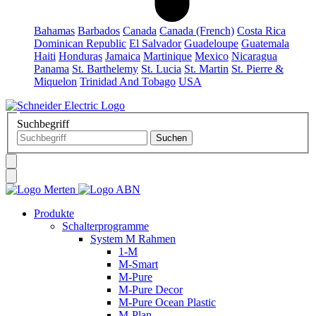
Bahamas
Barbados
Canada
Canada (French)
Costa Rica
Dominican Republic
El Salvador
Guadeloupe
Guatemala
Haiti
Honduras
Jamaica
Martinique
Mexico
Nicaragua
Panama
St. Barthelemy
St. Lucia
St. Martin
St. Pierre &
Miquelon
Trinidad And Tobago
USA
Suchbegriff
Produkte
Schalterprogramme
System M Rahmen
1-M
M-Smart
M-Pure
M-Pure Decor
M-Pure Ocean Plastic
M-Plan