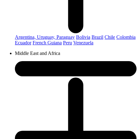
Argentina, Uruguay, Paraguay
Bolivia
Brazil
Chile
Colombia
Ecuador
French Guiana
Peru
Venezuela
Middle East and Africa