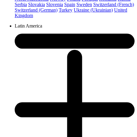
Serbia
Slovakia
Slovenia
Spain
Sweden
Switzerland (French)
Switzerland (German)
Turkey
Ukraine (Ukrainian)
United
Kingdom
Latin America