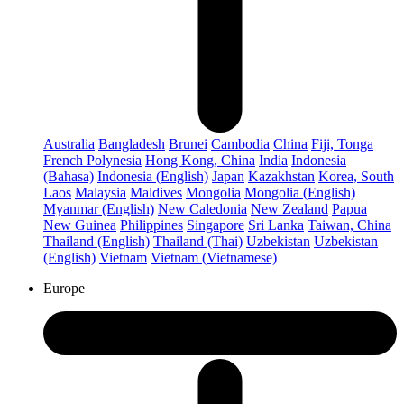
Australia
Bangladesh
Brunei
Cambodia
China
Fiji, Tonga
French Polynesia
Hong Kong, China
India
Indonesia
(Bahasa)
Indonesia (English)
Japan
Kazakhstan
Korea, South
Laos
Malaysia
Maldives
Mongolia
Mongolia (English)
Myanmar (English)
New Caledonia
New Zealand
Papua
New Guinea
Philippines
Singapore
Sri Lanka
Taiwan, China
Thailand (English)
Thailand (Thai)
Uzbekistan
Uzbekistan
(English)
Vietnam
Vietnam (Vietnamese)
Europe