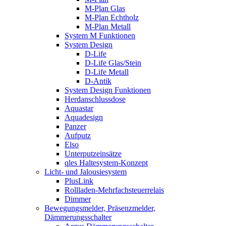
M-Plan Glas
M-Plan Echtholz
M-Plan Metall
System M Funktionen
System Design
D-Life
D-Life Glas/Stein
D-Life Metall
D-Antik
System Design Funktionen
Herdanschlussdose
Aquastar
Aquadesign
Panzer
Aufputz
Elso
Unterputzeinsätze
qles Haltesystem-Konzept
Licht- und Jalousiesystem
PlusLink
Rollladen-Mehrfachsteuerrelais
Dimmer
Bewegungsmelder, Präsenzmelder,
Dämmerungsschalter