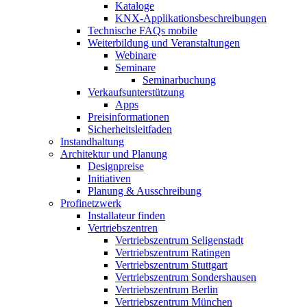
Kataloge
KNX-Applikationsbeschreibungen
Technische FAQs mobile
Weiterbildung und Veranstaltungen
Webinare
Seminare
Seminarbuchung
Verkaufsunterstützung
Apps
Preisinformationen
Sicherheitsleitfaden
Instandhaltung
Architektur und Planung
Designpreise
Initiativen
Planung & Ausschreibung
Profinetzwerk
Installateur finden
Vertriebszentren
Vertriebszentrum Seligenstadt
Vertriebszentrum Ratingen
Vertriebszentrum Stuttgart
Vertriebszentrum Sondershausen
Vertriebszentrum Berlin
Vertriebszentrum München