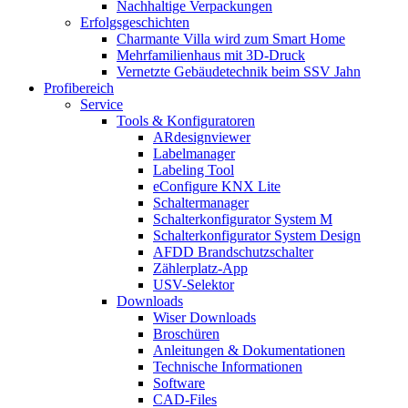
Nachhaltige Verpackungen
Erfolgsgeschichten
Charmante Villa wird zum Smart Home
Mehrfamilienhaus mit 3D-Druck
Vernetzte Gebäudetechnik beim SSV Jahn
Profibereich
Service
Tools & Konfiguratoren
ARdesignviewer
Labelmanager
Labeling Tool
eConfigure KNX Lite
Schaltermanager
Schalterkonfigurator System M
Schalterkonfigurator System Design
AFDD Brandschutzschalter
Zählerplatz-App
USV-Selektor
Downloads
Wiser Downloads
Broschüren
Anleitungen & Dokumentationen
Technische Informationen
Software
CAD-Files