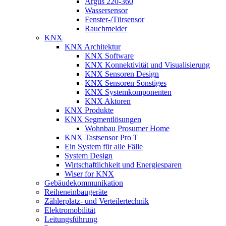
Argus 220-360
Wassersensor
Fenster-/Türsensor
Rauchmelder
KNX
KNX Architektur
KNX Software
KNX Konnektivität und Visualisierung
KNX Sensoren Design
KNX Sensoren Sonstiges
KNX Systemkomponenten
KNX Aktoren
KNX Produkte
KNX Segmentlösungen
Wohnbau Prosumer Home
KNX Tastsensor Pro T
Ein System für alle Fälle
System Design
Wirtschaftlichkeit und Energiesparen
Wiser for KNX
Gebäudekommunikation
Reiheneinbaugeräte
Zählerplatz- und Verteilertechnik
Elektromobilität
Leitungsführung