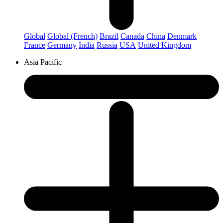
Global
Global (French)
Brazil
Canada
China
Denmark
France
Germany
India
Russia
USA
United Kingdom
Asia Pacific