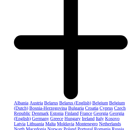
Albania
Austria
Belarus
Belarus (English)
Belgium
Belgium
(Dutch)
Bosnia-Herzegovina
Bulgaria
Croatia
Cyprus
Czech
Republic
Denmark
Estonia
Finland
France
Georgia
Georgia
(English)
Germany
Greece
Hungary
Ireland
Italy
Kosovo
Latvia
Lithuania
Malta
Moldavia
Montenegro
Netherlands
North Macedonia
Norway
Poland
Portugal
Romania
Russia