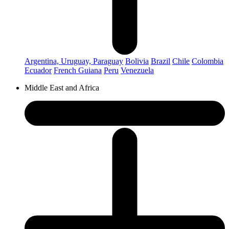
Argentina, Uruguay, Paraguay
Bolivia
Brazil
Chile
Colombia
Ecuador
French Guiana
Peru
Venezuela
Middle East and Africa