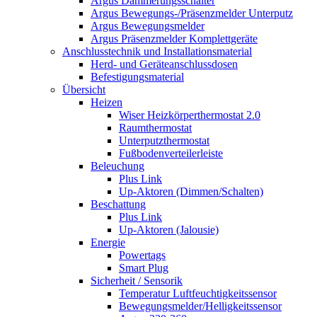
Argus Dämmerungsschalter
Argus Bewegungs-/Präsenzmelder Unterputz
Argus Bewegungsmelder
Argus Präsenzmelder Komplettgeräte
Anschlusstechnik und Installationsmaterial
Herd- und Geräteanschlussdosen
Befestigungsmaterial
Übersicht
Heizen
Wiser Heizkörperthermostat 2.0
Raumthermostat
Unterputzthermostat
Fußbodenverteilerleiste
Beleuchung
Plus Link
Up-Aktoren (Dimmen/Schalten)
Beschattung
Plus Link
Up-Aktoren (Jalousie)
Energie
Powertags
Smart Plug
Sicherheit / Sensorik
Temperatur Luftfeuchtigkeitssensor
Bewegungsmelder/Helligkeitssensor