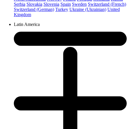
Serbia
Slovakia
Slovenia
Spain
Sweden
Switzerland (French)
Switzerland (German)
Turkey
Ukraine (Ukrainian)
United
Kingdom
Latin America