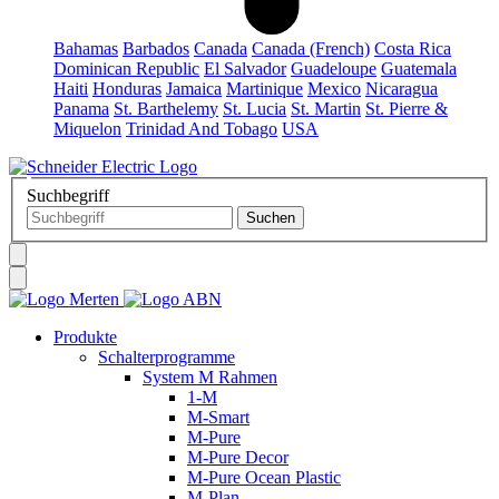
Bahamas
Barbados
Canada
Canada (French)
Costa Rica
Dominican Republic
El Salvador
Guadeloupe
Guatemala
Haiti
Honduras
Jamaica
Martinique
Mexico
Nicaragua
Panama
St. Barthelemy
St. Lucia
St. Martin
St. Pierre &
Miquelon
Trinidad And Tobago
USA
Suchbegriff
Produkte
Schalterprogramme
System M Rahmen
1-M
M-Smart
M-Pure
M-Pure Decor
M-Pure Ocean Plastic
M-Plan