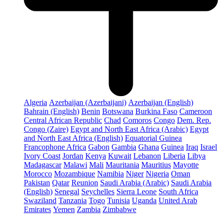
Algeria
Azerbaijan (Azerbaijani)
Azerbaijan (English)
Bahrain (English)
Benin
Botswana
Burkina Faso
Cameroon
Central African Republic
Chad
Comoros
Congo
Dem. Rep.
Congo (Zaire)
Egypt and North East Africa (Arabic)
Egypt
and North East Africa (English)
Equatorial Guinea
Francophone Africa
Gabon
Gambia
Ghana
Guinea
Iraq
Israel
Ivory Coast
Jordan
Kenya
Kuwait
Lebanon
Liberia
Libya
Madagascar
Malawi
Mali
Mauritania
Mauritius
Mayotte
Morocco
Mozambique
Namibia
Niger
Nigeria
Oman
Pakistan
Qatar
Reunion
Saudi Arabia (Arabic)
Saudi Arabia
(English)
Senegal
Seychelles
Sierra Leone
South Africa
Swaziland
Tanzania
Togo
Tunisia
Uganda
United Arab
Emirates
Yemen
Zambia
Zimbabwe