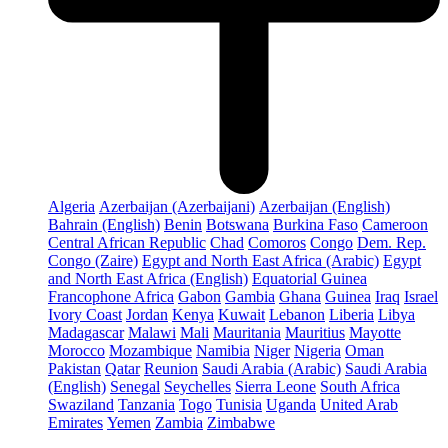
Algeria
Azerbaijan (Azerbaijani)
Azerbaijan (English)
Bahrain (English)
Benin
Botswana
Burkina Faso
Cameroon
Central African Republic
Chad
Comoros
Congo
Dem. Rep.
Congo (Zaire)
Egypt and North East Africa (Arabic)
Egypt
and North East Africa (English)
Equatorial Guinea
Francophone Africa
Gabon
Gambia
Ghana
Guinea
Iraq
Israel
Ivory Coast
Jordan
Kenya
Kuwait
Lebanon
Liberia
Libya
Madagascar
Malawi
Mali
Mauritania
Mauritius
Mayotte
Morocco
Mozambique
Namibia
Niger
Nigeria
Oman
Pakistan
Qatar
Reunion
Saudi Arabia (Arabic)
Saudi Arabia
(English)
Senegal
Seychelles
Sierra Leone
South Africa
Swaziland
Tanzania
Togo
Tunisia
Uganda
United Arab
Emirates
Yemen
Zambia
Zimbabwe