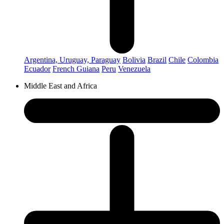
Argentina, Uruguay, Paraguay
Bolivia
Brazil
Chile
Colombia
Ecuador
French Guiana
Peru
Venezuela
Middle East and Africa