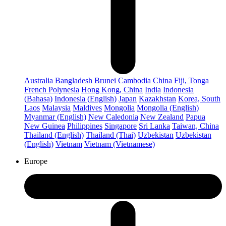
Australia
Bangladesh
Brunei
Cambodia
China
Fiji, Tonga
French Polynesia
Hong Kong, China
India
Indonesia
(Bahasa)
Indonesia (English)
Japan
Kazakhstan
Korea, South
Laos
Malaysia
Maldives
Mongolia
Mongolia (English)
Myanmar (English)
New Caledonia
New Zealand
Papua
New Guinea
Philippines
Singapore
Sri Lanka
Taiwan, China
Thailand (English)
Thailand (Thai)
Uzbekistan
Uzbekistan
(English)
Vietnam
Vietnam (Vietnamese)
Europe