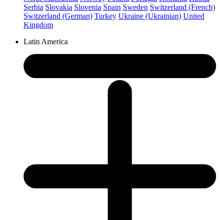
Serbia
Slovakia
Slovenia
Spain
Sweden
Switzerland (French)
Switzerland (German)
Turkey
Ukraine (Ukrainian)
United
Kingdom
Latin America