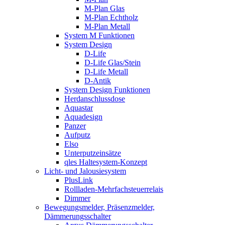
M-Plan Glas
M-Plan Echtholz
M-Plan Metall
System M Funktionen
System Design
D-Life
D-Life Glas/Stein
D-Life Metall
D-Antik
System Design Funktionen
Herdanschlussdose
Aquastar
Aquadesign
Panzer
Aufputz
Elso
Unterputzeinsätze
qles Haltesystem-Konzept
Licht- und Jalousiesystem
PlusLink
Rollladen-Mehrfachsteuerrelais
Dimmer
Bewegungsmelder, Präsenzmelder,
Dämmerungsschalter