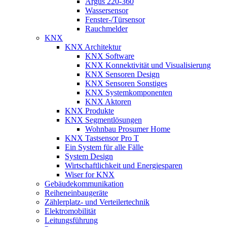
Argus 220-360
Wassersensor
Fenster-/Türsensor
Rauchmelder
KNX
KNX Architektur
KNX Software
KNX Konnektivität und Visualisierung
KNX Sensoren Design
KNX Sensoren Sonstiges
KNX Systemkomponenten
KNX Aktoren
KNX Produkte
KNX Segmentlösungen
Wohnbau Prosumer Home
KNX Tastsensor Pro T
Ein System für alle Fälle
System Design
Wirtschaftlichkeit und Energiesparen
Wiser for KNX
Gebäudekommunikation
Reiheneinbaugeräte
Zählerplatz- und Verteilertechnik
Elektromobilität
Leitungsführung