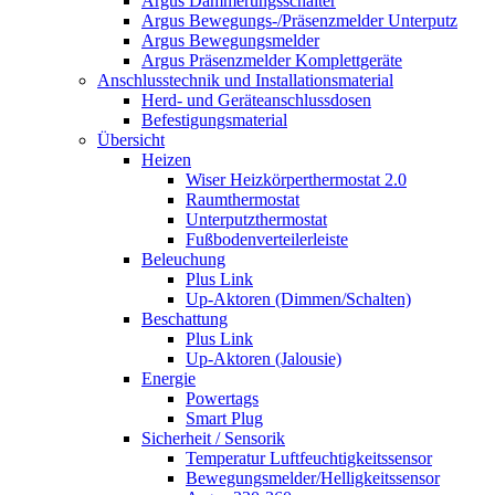
Argus Dämmerungsschalter
Argus Bewegungs-/Präsenzmelder Unterputz
Argus Bewegungsmelder
Argus Präsenzmelder Komplettgeräte
Anschlusstechnik und Installationsmaterial
Herd- und Geräteanschlussdosen
Befestigungsmaterial
Übersicht
Heizen
Wiser Heizkörperthermostat 2.0
Raumthermostat
Unterputzthermostat
Fußbodenverteilerleiste
Beleuchung
Plus Link
Up-Aktoren (Dimmen/Schalten)
Beschattung
Plus Link
Up-Aktoren (Jalousie)
Energie
Powertags
Smart Plug
Sicherheit / Sensorik
Temperatur Luftfeuchtigkeitssensor
Bewegungsmelder/Helligkeitssensor