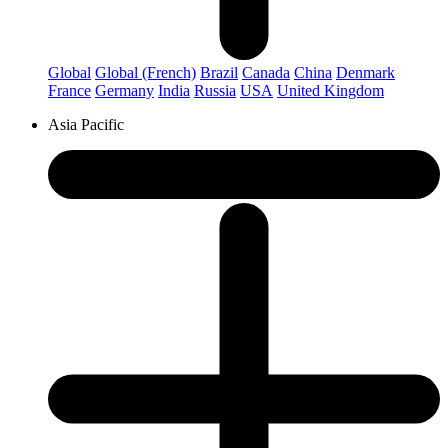
Global
Global (French)
Brazil
Canada
China
Denmark
France
Germany
India
Russia
USA
United Kingdom
Asia Pacific