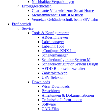
Nachhaltige Verpackungen
Erfolgsgeschichten
Charmante Villa wird zum Smart Home
Mehrfamilienhaus mit 3D-Druck
Vernetzte Gebäudetechnik beim SSV Jahn
Profibereich
Service
Tools & Konfiguratoren
ARdesignviewer
Labelmanager
Labeling Tool
eConfigure KNX Lite
Schaltermanager
Schalterkonfigurator System M
Schalterkonfigurator System Design
AFDD Brandschutzschalter
Zählerplatz-App
USV-Selektor
Downloads
Wiser Downloads
Broschüren
Anleitungen & Dokumentationen
Technische Informationen
Software
CAD-Files