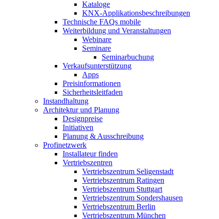
Kataloge
KNX-Applikationsbeschreibungen
Technische FAQs mobile
Weiterbildung und Veranstaltungen
Webinare
Seminare
Seminarbuchung
Verkaufsunterstützung
Apps
Preisinformationen
Sicherheitsleitfaden
Instandhaltung
Architektur und Planung
Designpreise
Initiativen
Planung & Ausschreibung
Profinetzwerk
Installateur finden
Vertriebszentren
Vertriebszentrum Seligenstadt
Vertriebszentrum Ratingen
Vertriebszentrum Stuttgart
Vertriebszentrum Sondershausen
Vertriebszentrum Berlin
Vertriebszentrum München