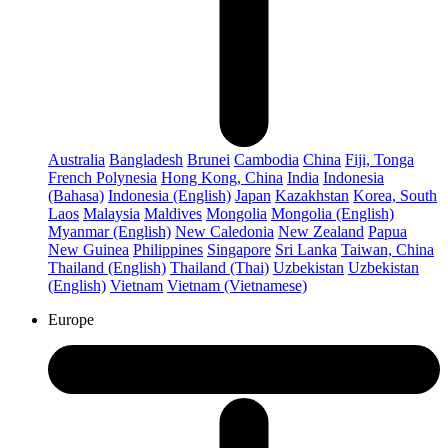
Australia
Bangladesh
Brunei
Cambodia
China
Fiji, Tonga
French Polynesia
Hong Kong, China
India
Indonesia
(Bahasa)
Indonesia (English)
Japan
Kazakhstan
Korea, South
Laos
Malaysia
Maldives
Mongolia
Mongolia (English)
Myanmar (English)
New Caledonia
New Zealand
Papua
New Guinea
Philippines
Singapore
Sri Lanka
Taiwan, China
Thailand (English)
Thailand (Thai)
Uzbekistan
Uzbekistan
(English)
Vietnam
Vietnam (Vietnamese)
Europe