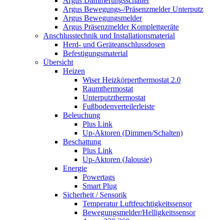
Argus Dämmerungsschalter
Argus Bewegungs-/Präsenzmelder Unterputz
Argus Bewegungsmelder
Argus Präsenzmelder Komplettgeräte
Anschlusstechnik und Installationsmaterial
Herd- und Geräteanschlussdosen
Befestigungsmaterial
Übersicht
Heizen
Wiser Heizkörperthermostat 2.0
Raumthermostat
Unterputzthermostat
Fußbodenverteilerleiste
Beleuchung
Plus Link
Up-Aktoren (Dimmen/Schalten)
Beschattung
Plus Link
Up-Aktoren (Jalousie)
Energie
Powertags
Smart Plug
Sicherheit / Sensorik
Temperatur Luftfeuchtigkeitssensor
Bewegungsmelder/Helligkeitssensor