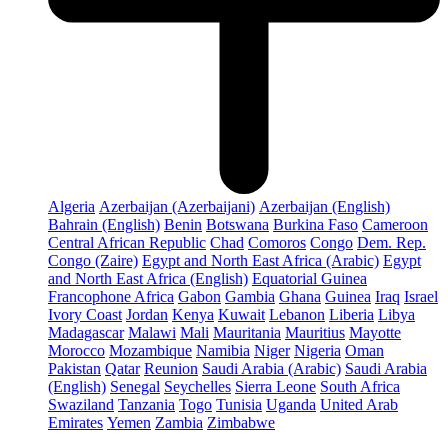
Algeria
Azerbaijan (Azerbaijani)
Azerbaijan (English)
Bahrain (English)
Benin
Botswana
Burkina Faso
Cameroon
Central African Republic
Chad
Comoros
Congo
Dem. Rep.
Congo (Zaire)
Egypt and North East Africa (Arabic)
Egypt
and North East Africa (English)
Equatorial Guinea
Francophone Africa
Gabon
Gambia
Ghana
Guinea
Iraq
Israel
Ivory Coast
Jordan
Kenya
Kuwait
Lebanon
Liberia
Libya
Madagascar
Malawi
Mali
Mauritania
Mauritius
Mayotte
Morocco
Mozambique
Namibia
Niger
Nigeria
Oman
Pakistan
Qatar
Reunion
Saudi Arabia (Arabic)
Saudi Arabia
(English)
Senegal
Seychelles
Sierra Leone
South Africa
Swaziland
Tanzania
Togo
Tunisia
Uganda
United Arab
Emirates
Yemen
Zambia
Zimbabwe