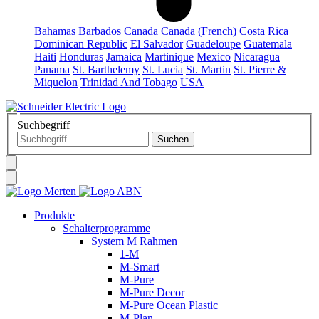
Bahamas
Barbados
Canada
Canada (French)
Costa Rica
Dominican Republic
El Salvador
Guadeloupe
Guatemala
Haiti
Honduras
Jamaica
Martinique
Mexico
Nicaragua
Panama
St. Barthelemy
St. Lucia
St. Martin
St. Pierre &
Miquelon
Trinidad And Tobago
USA
Suchbegriff
Produkte
Schalterprogramme
System M Rahmen
1-M
M-Smart
M-Pure
M-Pure Decor
M-Pure Ocean Plastic
M-Plan