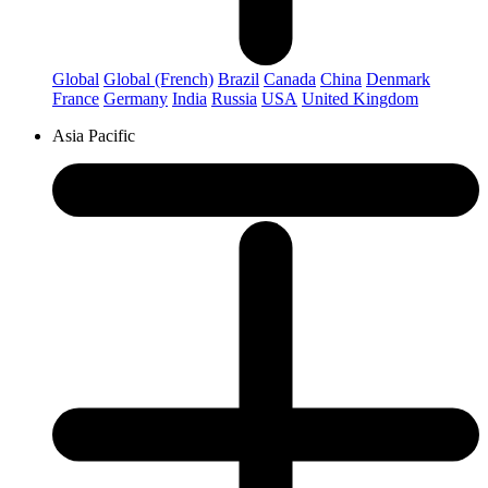
Global
Global (French)
Brazil
Canada
China
Denmark
France
Germany
India
Russia
USA
United Kingdom
Asia Pacific