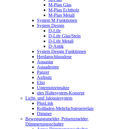
M-Plan Glas
M-Plan Echtholz
M-Plan Metall
System M Funktionen
System Design
D-Life
D-Life Glas/Stein
D-Life Metall
D-Antik
System Design Funktionen
Herdanschlussdose
Aquastar
Aquadesign
Panzer
Aufputz
Elso
Unterputzeinsätze
qles Haltesystem-Konzept
Licht- und Jalousiesystem
PlusLink
Rollladen-Mehrfachsteuerrelais
Dimmer
Bewegungsmelder, Präsenzmelder,
Dämmerungsschalter