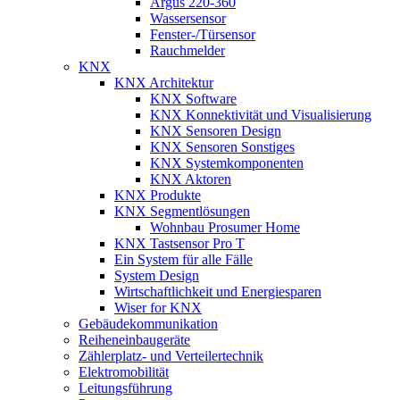
Argus 220-360
Wassersensor
Fenster-/Türsensor
Rauchmelder
KNX
KNX Architektur
KNX Software
KNX Konnektivität und Visualisierung
KNX Sensoren Design
KNX Sensoren Sonstiges
KNX Systemkomponenten
KNX Aktoren
KNX Produkte
KNX Segmentlösungen
Wohnbau Prosumer Home
KNX Tastsensor Pro T
Ein System für alle Fälle
System Design
Wirtschaftlichkeit und Energiesparen
Wiser for KNX
Gebäudekommunikation
Reiheneinbaugeräte
Zählerplatz- und Verteilertechnik
Elektromobilität
Leitungsführung