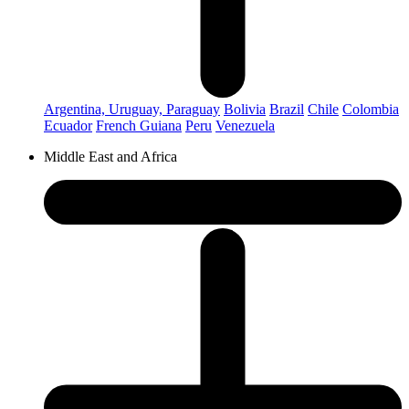
Argentina, Uruguay, Paraguay
Bolivia
Brazil
Chile
Colombia
Ecuador
French Guiana
Peru
Venezuela
Middle East and Africa