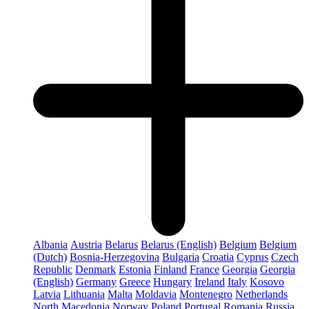
Albania
Austria
Belarus
Belarus (English)
Belgium
Belgium
(Dutch)
Bosnia-Herzegovina
Bulgaria
Croatia
Cyprus
Czech
Republic
Denmark
Estonia
Finland
France
Georgia
Georgia
(English)
Germany
Greece
Hungary
Ireland
Italy
Kosovo
Latvia
Lithuania
Malta
Moldavia
Montenegro
Netherlands
North Macedonia
Norway
Poland
Portugal
Romania
Russia