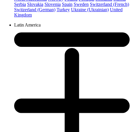
Serbia
Slovakia
Slovenia
Spain
Sweden
Switzerland (French)
Switzerland (German)
Turkey
Ukraine (Ukrainian)
United
Kingdom
Latin America