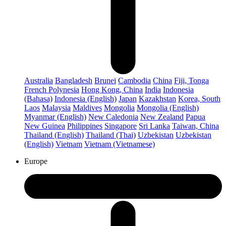
Australia
Bangladesh
Brunei
Cambodia
China
Fiji, Tonga
French Polynesia
Hong Kong, China
India
Indonesia
(Bahasa)
Indonesia (English)
Japan
Kazakhstan
Korea, South
Laos
Malaysia
Maldives
Mongolia
Mongolia (English)
Myanmar (English)
New Caledonia
New Zealand
Papua
New Guinea
Philippines
Singapore
Sri Lanka
Taiwan, China
Thailand (English)
Thailand (Thai)
Uzbekistan
Uzbekistan
(English)
Vietnam
Vietnam (Vietnamese)
Europe