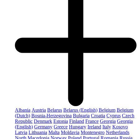
Albania
Austria
Belarus
Belarus (English)
Belgium
Belgium
(Dutch)
Bosnia-Herzegovina
Bulgaria
Croatia
Cyprus
Czech
Republic
Denmark
Estonia
Finland
France
Georgia
Georgia
(English)
Germany
Greece
Hungary
Ireland
Italy
Kosovo
Latvia
Lithuania
Malta
Moldavia
Montenegro
Netherlands
North Macedonia
Norway
Poland
Portugal
Romania
Russia