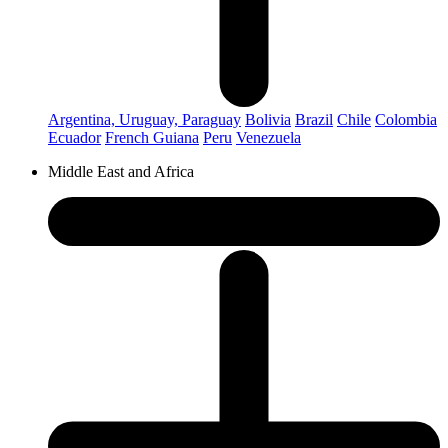
Argentina, Uruguay, Paraguay
Bolivia
Brazil
Chile
Colombia
Ecuador
French Guiana
Peru
Venezuela
Middle East and Africa