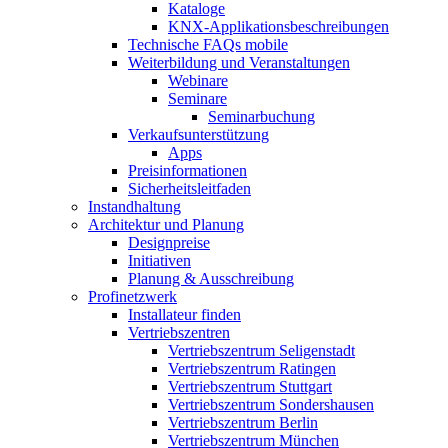
Kataloge
KNX-Applikationsbeschreibungen
Technische FAQs mobile
Weiterbildung und Veranstaltungen
Webinare
Seminare
Seminarbuchung
Verkaufsunterstützung
Apps
Preisinformationen
Sicherheitsleitfaden
Instandhaltung
Architektur und Planung
Designpreise
Initiativen
Planung & Ausschreibung
Profinetzwerk
Installateur finden
Vertriebszentren
Vertriebszentrum Seligenstadt
Vertriebszentrum Ratingen
Vertriebszentrum Stuttgart
Vertriebszentrum Sondershausen
Vertriebszentrum Berlin
Vertriebszentrum München