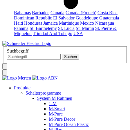
Bahamas
Barbados
Canada
Canada (French)
Costa Rica
Dominican Republic
El Salvador
Guadeloupe
Guatemala
Haiti
Honduras
Jamaica
Martinique
Mexico
Nicaragua
Panama
St. Barthelemy
St. Lucia
St. Martin
St. Pierre &
Miquelon
Trinidad And Tobago
USA
Suchbegriff
Produkte
Schalterprogramme
System M Rahmen
1-M
M-Smart
M-Pure
M-Pure Decor
M-Pure Ocean Plastic
M-Plan