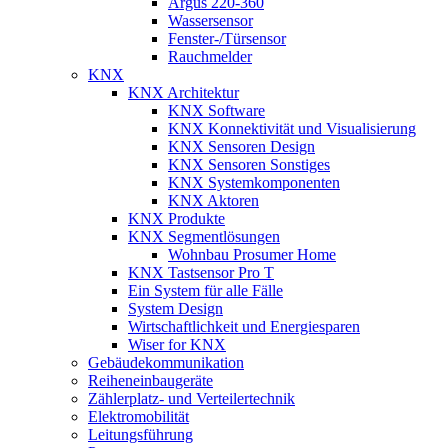
Argus 220-360
Wassersensor
Fenster-/Türsensor
Rauchmelder
KNX
KNX Architektur
KNX Software
KNX Konnektivität und Visualisierung
KNX Sensoren Design
KNX Sensoren Sonstiges
KNX Systemkomponenten
KNX Aktoren
KNX Produkte
KNX Segmentlösungen
Wohnbau Prosumer Home
KNX Tastsensor Pro T
Ein System für alle Fälle
System Design
Wirtschaftlichkeit und Energiesparen
Wiser for KNX
Gebäudekommunikation
Reiheneinbaugeräte
Zählerplatz- und Verteilertechnik
Elektromobilität
Leitungsführung