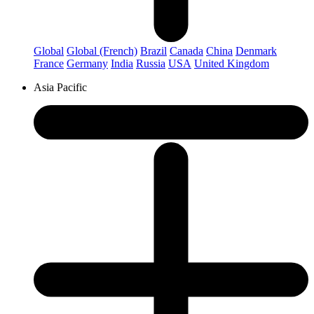
Global
Global (French)
Brazil
Canada
China
Denmark
France
Germany
India
Russia
USA
United Kingdom
Asia Pacific