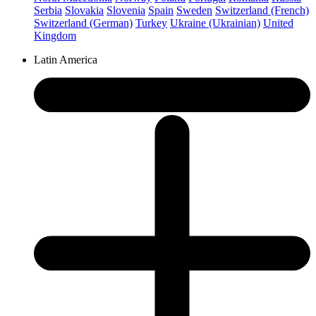
Serbia
Slovakia
Slovenia
Spain
Sweden
Switzerland (French)
Switzerland (German)
Turkey
Ukraine (Ukrainian)
United
Kingdom
Latin America