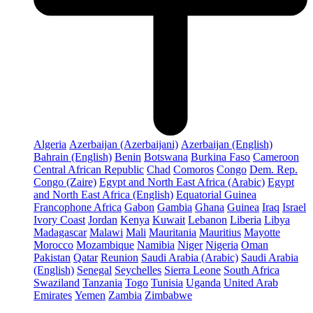
Algeria
Azerbaijan (Azerbaijani)
Azerbaijan (English)
Bahrain (English)
Benin
Botswana
Burkina Faso
Cameroon
Central African Republic
Chad
Comoros
Congo
Dem. Rep.
Congo (Zaire)
Egypt and North East Africa (Arabic)
Egypt
and North East Africa (English)
Equatorial Guinea
Francophone Africa
Gabon
Gambia
Ghana
Guinea
Iraq
Israel
Ivory Coast
Jordan
Kenya
Kuwait
Lebanon
Liberia
Libya
Madagascar
Malawi
Mali
Mauritania
Mauritius
Mayotte
Morocco
Mozambique
Namibia
Niger
Nigeria
Oman
Pakistan
Qatar
Reunion
Saudi Arabia (Arabic)
Saudi Arabia
(English)
Senegal
Seychelles
Sierra Leone
South Africa
Swaziland
Tanzania
Togo
Tunisia
Uganda
United Arab
Emirates
Yemen
Zambia
Zimbabwe