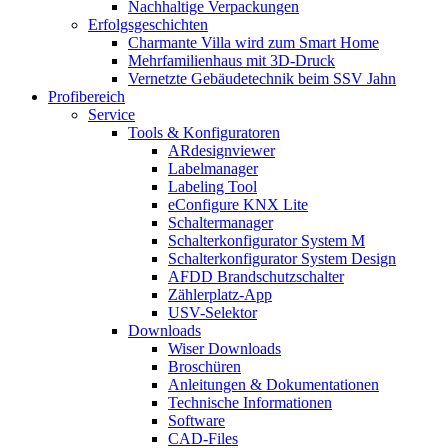
Nachhaltige Verpackungen
Erfolgsgeschichten
Charmante Villa wird zum Smart Home
Mehrfamilienhaus mit 3D-Druck
Vernetzte Gebäudetechnik beim SSV Jahn
Profibereich
Service
Tools & Konfiguratoren
ARdesignviewer
Labelmanager
Labeling Tool
eConfigure KNX Lite
Schaltermanager
Schalterkonfigurator System M
Schalterkonfigurator System Design
AFDD Brandschutzschalter
Zählerplatz-App
USV-Selektor
Downloads
Wiser Downloads
Broschüren
Anleitungen & Dokumentationen
Technische Informationen
Software
CAD-Files