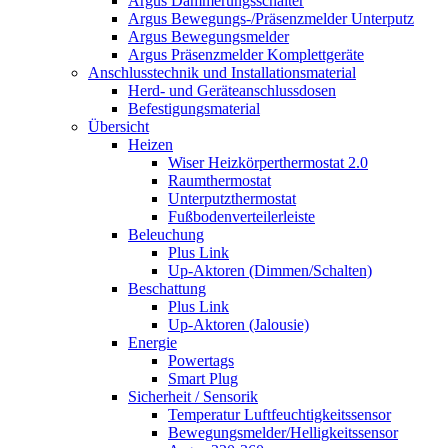
Argus Dämmerungsschalter
Argus Bewegungs-/Präsenzmelder Unterputz
Argus Bewegungsmelder
Argus Präsenzmelder Komplettgeräte
Anschlusstechnik und Installationsmaterial
Herd- und Geräteanschlussdosen
Befestigungsmaterial
Übersicht
Heizen
Wiser Heizkörperthermostat 2.0
Raumthermostat
Unterputzthermostat
Fußbodenverteilerleiste
Beleuchung
Plus Link
Up-Aktoren (Dimmen/Schalten)
Beschattung
Plus Link
Up-Aktoren (Jalousie)
Energie
Powertags
Smart Plug
Sicherheit / Sensorik
Temperatur Luftfeuchtigkeitssensor
Bewegungsmelder/Helligkeitssensor