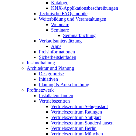
Kataloge
KNX-Applikationsbeschreibungen
Technische FAQs mobile
Weiterbildung und Veranstaltungen
Webinare
Seminare
Seminarbuchung
Verkaufsunterstützung
Apps
Preisinformationen
Sicherheitsleitfaden
Instandhaltung
Architektur und Planung
Designpreise
Initiativen
Planung & Ausschreibung
Profinetzwerk
Installateur finden
Vertriebszentren
Vertriebszentrum Seligenstadt
Vertriebszentrum Ratingen
Vertriebszentrum Stuttgart
Vertriebszentrum Sondershausen
Vertriebszentrum Berlin
Vertriebszentrum München