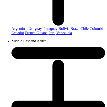
Argentina, Uruguay, Paraguay
Bolivia
Brazil
Chile
Colombia
Ecuador
French Guiana
Peru
Venezuela
Middle East and Africa