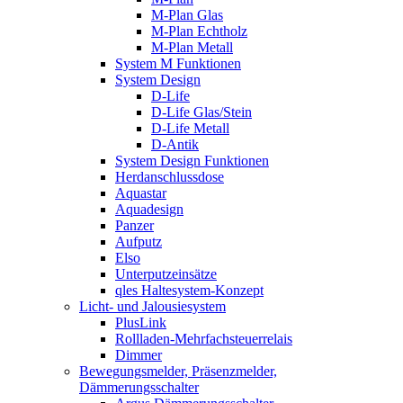
M-Plan Glas
M-Plan Echtholz
M-Plan Metall
System M Funktionen
System Design
D-Life
D-Life Glas/Stein
D-Life Metall
D-Antik
System Design Funktionen
Herdanschlussdose
Aquastar
Aquadesign
Panzer
Aufputz
Elso
Unterputzeinsätze
qles Haltesystem-Konzept
Licht- und Jalousiesystem
PlusLink
Rollladen-Mehrfachsteuerrelais
Dimmer
Bewegungsmelder, Präsenzmelder,
Dämmerungsschalter