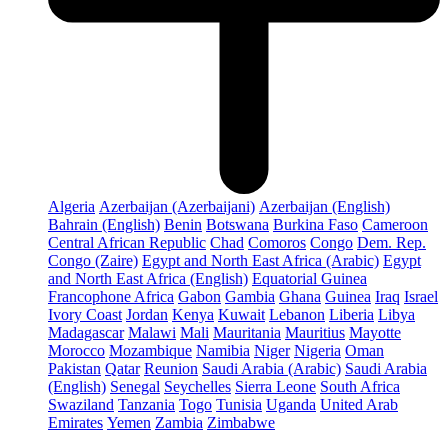
Algeria
Azerbaijan (Azerbaijani)
Azerbaijan (English)
Bahrain (English)
Benin
Botswana
Burkina Faso
Cameroon
Central African Republic
Chad
Comoros
Congo
Dem. Rep.
Congo (Zaire)
Egypt and North East Africa (Arabic)
Egypt
and North East Africa (English)
Equatorial Guinea
Francophone Africa
Gabon
Gambia
Ghana
Guinea
Iraq
Israel
Ivory Coast
Jordan
Kenya
Kuwait
Lebanon
Liberia
Libya
Madagascar
Malawi
Mali
Mauritania
Mauritius
Mayotte
Morocco
Mozambique
Namibia
Niger
Nigeria
Oman
Pakistan
Qatar
Reunion
Saudi Arabia (Arabic)
Saudi Arabia
(English)
Senegal
Seychelles
Sierra Leone
South Africa
Swaziland
Tanzania
Togo
Tunisia
Uganda
United Arab
Emirates
Yemen
Zambia
Zimbabwe