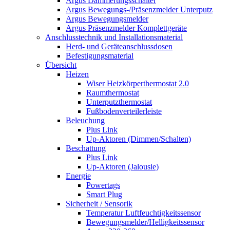
Argus Dämmerungsschalter
Argus Bewegungs-/Präsenzmelder Unterputz
Argus Bewegungsmelder
Argus Präsenzmelder Komplettgeräte
Anschlusstechnik und Installationsmaterial
Herd- und Geräteanschlussdosen
Befestigungsmaterial
Übersicht
Heizen
Wiser Heizkörperthermostat 2.0
Raumthermostat
Unterputzthermostat
Fußbodenverteilerleiste
Beleuchung
Plus Link
Up-Aktoren (Dimmen/Schalten)
Beschattung
Plus Link
Up-Aktoren (Jalousie)
Energie
Powertags
Smart Plug
Sicherheit / Sensorik
Temperatur Luftfeuchtigkeitssensor
Bewegungsmelder/Helligkeitssensor