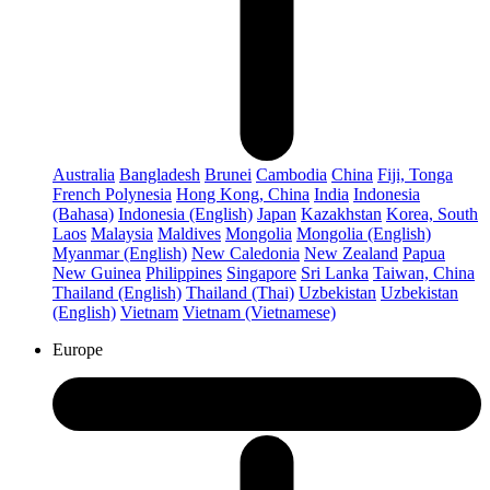
Australia
Bangladesh
Brunei
Cambodia
China
Fiji, Tonga
French Polynesia
Hong Kong, China
India
Indonesia
(Bahasa)
Indonesia (English)
Japan
Kazakhstan
Korea, South
Laos
Malaysia
Maldives
Mongolia
Mongolia (English)
Myanmar (English)
New Caledonia
New Zealand
Papua
New Guinea
Philippines
Singapore
Sri Lanka
Taiwan, China
Thailand (English)
Thailand (Thai)
Uzbekistan
Uzbekistan
(English)
Vietnam
Vietnam (Vietnamese)
Europe