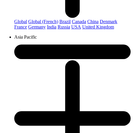
Global
Global (French)
Brazil
Canada
China
Denmark
France
Germany
India
Russia
USA
United Kingdom
Asia Pacific