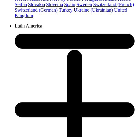
Serbia
Slovakia
Slovenia
Spain
Sweden
Switzerland (French)
Switzerland (German)
Turkey
Ukraine (Ukrainian)
United
Kingdom
Latin America