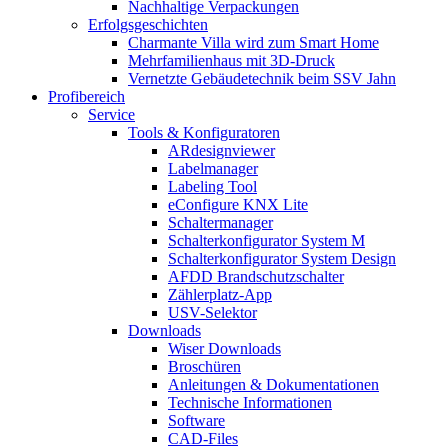
Nachhaltige Verpackungen
Erfolgsgeschichten
Charmante Villa wird zum Smart Home
Mehrfamilienhaus mit 3D-Druck
Vernetzte Gebäudetechnik beim SSV Jahn
Profibereich
Service
Tools & Konfiguratoren
ARdesignviewer
Labelmanager
Labeling Tool
eConfigure KNX Lite
Schaltermanager
Schalterkonfigurator System M
Schalterkonfigurator System Design
AFDD Brandschutzschalter
Zählerplatz-App
USV-Selektor
Downloads
Wiser Downloads
Broschüren
Anleitungen & Dokumentationen
Technische Informationen
Software
CAD-Files