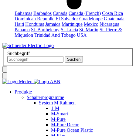
Bahamas
Barbados
Canada
Canada (French)
Costa Rica
Dominican Republic
El Salvador
Guadeloupe
Guatemala
Haiti
Honduras
Jamaica
Martinique
Mexico
Nicaragua
Panama
St. Barthelemy
St. Lucia
St. Martin
St. Pierre &
Miquelon
Trinidad And Tobago
USA
Suchbegriff
Produkte
Schalterprogramme
System M Rahmen
1-M
M-Smart
M-Pure
M-Pure Decor
M-Pure Ocean Plastic
M-Plan