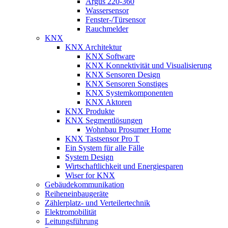
Argus 220-360
Wassersensor
Fenster-/Türsensor
Rauchmelder
KNX
KNX Architektur
KNX Software
KNX Konnektivität und Visualisierung
KNX Sensoren Design
KNX Sensoren Sonstiges
KNX Systemkomponenten
KNX Aktoren
KNX Produkte
KNX Segmentlösungen
Wohnbau Prosumer Home
KNX Tastsensor Pro T
Ein System für alle Fälle
System Design
Wirtschaftlichkeit und Energiesparen
Wiser for KNX
Gebäudekommunikation
Reiheneinbaugeräte
Zählerplatz- und Verteilertechnik
Elektromobilität
Leitungsführung