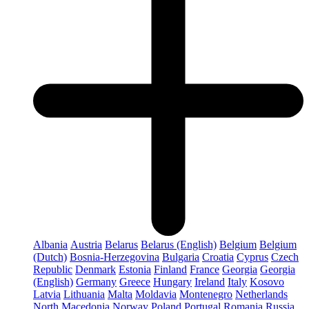
Albania
Austria
Belarus
Belarus (English)
Belgium
Belgium
(Dutch)
Bosnia-Herzegovina
Bulgaria
Croatia
Cyprus
Czech
Republic
Denmark
Estonia
Finland
France
Georgia
Georgia
(English)
Germany
Greece
Hungary
Ireland
Italy
Kosovo
Latvia
Lithuania
Malta
Moldavia
Montenegro
Netherlands
North Macedonia
Norway
Poland
Portugal
Romania
Russia