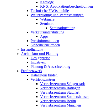
Kataloge
KNX-Applikationsbeschreibungen
Technische FAQs mobile
Weiterbildung und Veranstaltungen
Webinare
Seminare
Seminarbuchung
Verkaufsunterstützung
Apps
Preisinformationen
Sicherheitsleitfaden
Instandhaltung
Architektur und Planung
Designpreise
Initiativen
Planung & Ausschreibung
Profinetzwerk
Installateur finden
Vertriebszentren
Vertriebszentrum Seligenstadt
Vertriebszentrum Ratingen
Vertriebszentrum Stuttgart
Vertriebszentrum Sondershausen
Vertriebszentrum Berlin
Vertriebszentrum München