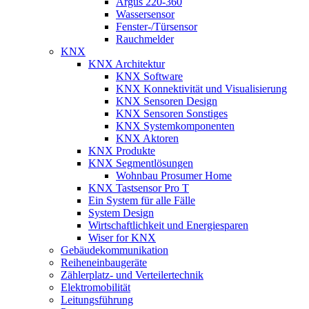
Argus 220-360
Wassersensor
Fenster-/Türsensor
Rauchmelder
KNX
KNX Architektur
KNX Software
KNX Konnektivität und Visualisierung
KNX Sensoren Design
KNX Sensoren Sonstiges
KNX Systemkomponenten
KNX Aktoren
KNX Produkte
KNX Segmentlösungen
Wohnbau Prosumer Home
KNX Tastsensor Pro T
Ein System für alle Fälle
System Design
Wirtschaftlichkeit und Energiesparen
Wiser for KNX
Gebäudekommunikation
Reiheneinbaugeräte
Zählerplatz- und Verteilertechnik
Elektromobilität
Leitungsführung