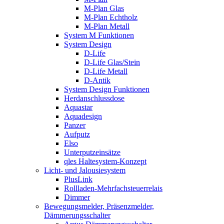
M-Plan Glas
M-Plan Echtholz
M-Plan Metall
System M Funktionen
System Design
D-Life
D-Life Glas/Stein
D-Life Metall
D-Antik
System Design Funktionen
Herdanschlussdose
Aquastar
Aquadesign
Panzer
Aufputz
Elso
Unterputzeinsätze
qles Haltesystem-Konzept
Licht- und Jalousiesystem
PlusLink
Rollladen-Mehrfachsteuerrelais
Dimmer
Bewegungsmelder, Präsenzmelder,
Dämmerungsschalter