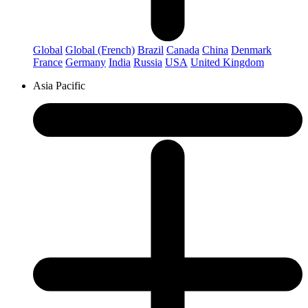
Global
Global (French)
Brazil
Canada
China
Denmark
France
Germany
India
Russia
USA
United Kingdom
Asia Pacific