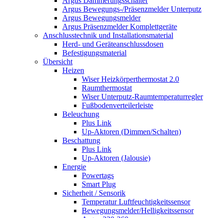
Argus Dämmerungsschalter
Argus Bewegungs-/Präsenzmelder Unterputz
Argus Bewegungsmelder
Argus Präsenzmelder Komplettgeräte
Anschlusstechnik und Installationsmaterial
Herd- und Geräteanschlussdosen
Befestigungsmaterial
Übersicht
Heizen
Wiser Heizkörperthermostat 2.0
Raumthermostat
Wiser Unterputz-Raumtemperaturregler
Fußbodenverteilerleiste
Beleuchung
Plus Link
Up-Aktoren (Dimmen/Schalten)
Beschattung
Plus Link
Up-Aktoren (Jalousie)
Energie
Powertags
Smart Plug
Sicherheit / Sensorik
Temperatur Luftfeuchtigkeitssensor
Bewegungsmelder/Helligkeitssensor