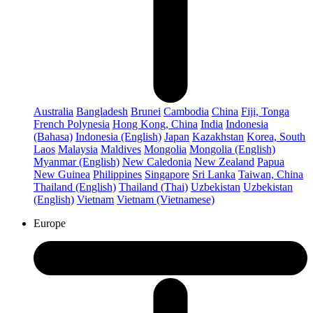
Australia
Bangladesh
Brunei
Cambodia
China
Fiji, Tonga
French Polynesia
Hong Kong, China
India
Indonesia
(Bahasa)
Indonesia (English)
Japan
Kazakhstan
Korea, South
Laos
Malaysia
Maldives
Mongolia
Mongolia (English)
Myanmar (English)
New Caledonia
New Zealand
Papua
New Guinea
Philippines
Singapore
Sri Lanka
Taiwan, China
Thailand (English)
Thailand (Thai)
Uzbekistan
Uzbekistan
(English)
Vietnam
Vietnam (Vietnamese)
Europe