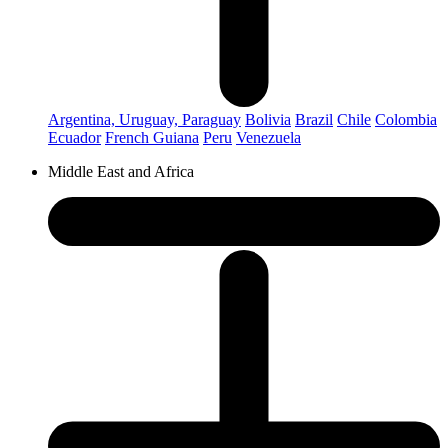
Argentina, Uruguay, Paraguay
Bolivia
Brazil
Chile
Colombia
Ecuador
French Guiana
Peru
Venezuela
Middle East and Africa