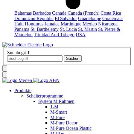
Bahamas
Barbados
Canada
Canada (French)
Costa Rica
Dominican Republic
El Salvador
Guadeloupe
Guatemala
Haiti
Honduras
Jamaica
Martinique
Mexico
Nicaragua
Panama
St. Barthelemy
St. Lucia
St. Martin
St. Pierre &
Miquelon
Trinidad And Tobago
USA
Suchbegriff
Produkte
Schalterprogramme
System M Rahmen
1-M
M-Smart
M-Pure
M-Pure Decor
M-Pure Ocean Plastic
M-Plan