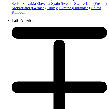
Serbia
Slovakia
Slovenia
Spain
Sweden
Switzerland (French)
Switzerland (German)
Turkey
Ukraine (Ukrainian)
United
Kingdom
Latin America