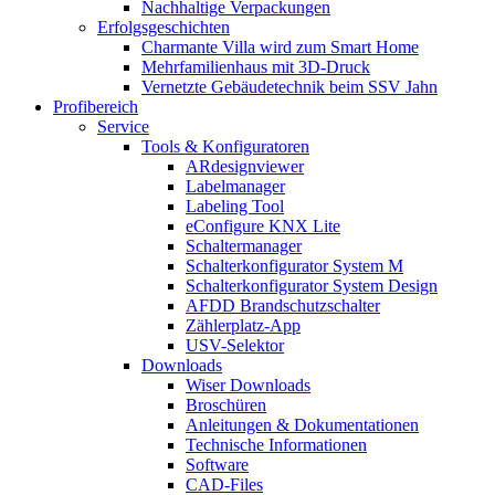
Nachhaltige Verpackungen
Erfolgsgeschichten
Charmante Villa wird zum Smart Home
Mehrfamilienhaus mit 3D-Druck
Vernetzte Gebäudetechnik beim SSV Jahn
Profibereich
Service
Tools & Konfiguratoren
ARdesignviewer
Labelmanager
Labeling Tool
eConfigure KNX Lite
Schaltermanager
Schalterkonfigurator System M
Schalterkonfigurator System Design
AFDD Brandschutzschalter
Zählerplatz-App
USV-Selektor
Downloads
Wiser Downloads
Broschüren
Anleitungen & Dokumentationen
Technische Informationen
Software
CAD-Files