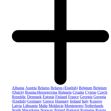
Albania
Austria
Belarus
Belarus (English)
Belgium
Belgium
(Dutch)
Bosnia-Herzegovina
Bulgaria
Croatia
Cyprus
Czech
Republic
Denmark
Estonia
Finland
France
Georgia
Georgia
(English)
Germany
Greece
Hungary
Ireland
Italy
Kosovo
Latvia
Lithuania
Malta
Moldavia
Montenegro
Netherlands
North Macedonia
Norway
Poland
Portugal
Romania
Russia