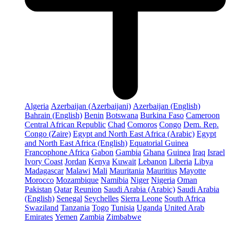
Algeria
Azerbaijan (Azerbaijani)
Azerbaijan (English)
Bahrain (English)
Benin
Botswana
Burkina Faso
Cameroon
Central African Republic
Chad
Comoros
Congo
Dem. Rep.
Congo (Zaire)
Egypt and North East Africa (Arabic)
Egypt
and North East Africa (English)
Equatorial Guinea
Francophone Africa
Gabon
Gambia
Ghana
Guinea
Iraq
Israel
Ivory Coast
Jordan
Kenya
Kuwait
Lebanon
Liberia
Libya
Madagascar
Malawi
Mali
Mauritania
Mauritius
Mayotte
Morocco
Mozambique
Namibia
Niger
Nigeria
Oman
Pakistan
Qatar
Reunion
Saudi Arabia (Arabic)
Saudi Arabia
(English)
Senegal
Seychelles
Sierra Leone
South Africa
Swaziland
Tanzania
Togo
Tunisia
Uganda
United Arab
Emirates
Yemen
Zambia
Zimbabwe