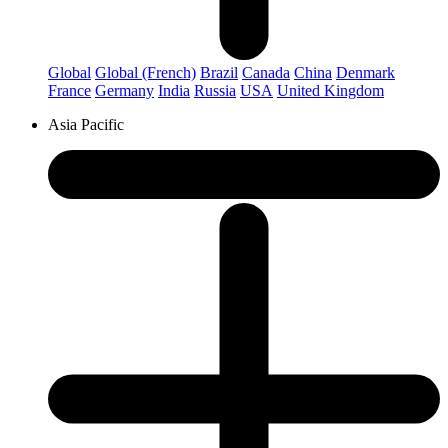
Global
Global (French)
Brazil
Canada
China
Denmark
France
Germany
India
Russia
USA
United Kingdom
Asia Pacific