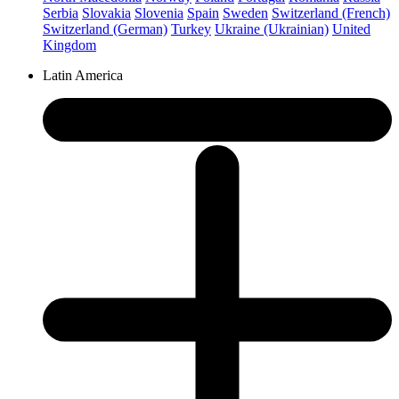
Serbia
Slovakia
Slovenia
Spain
Sweden
Switzerland (French)
Switzerland (German)
Turkey
Ukraine (Ukrainian)
United
Kingdom
Latin America