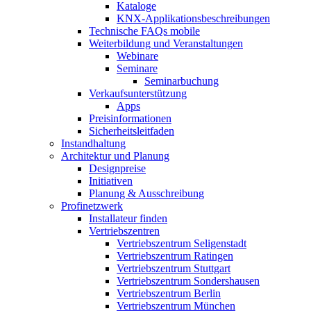
Kataloge
KNX-Applikationsbeschreibungen
Technische FAQs mobile
Weiterbildung und Veranstaltungen
Webinare
Seminare
Seminarbuchung
Verkaufsunterstützung
Apps
Preisinformationen
Sicherheitsleitfaden
Instandhaltung
Architektur und Planung
Designpreise
Initiativen
Planung & Ausschreibung
Profinetzwerk
Installateur finden
Vertriebszentren
Vertriebszentrum Seligenstadt
Vertriebszentrum Ratingen
Vertriebszentrum Stuttgart
Vertriebszentrum Sondershausen
Vertriebszentrum Berlin
Vertriebszentrum München