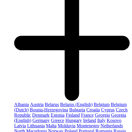
Albania
Austria
Belarus
Belarus (English)
Belgium
Belgium
(Dutch)
Bosnia-Herzegovina
Bulgaria
Croatia
Cyprus
Czech
Republic
Denmark
Estonia
Finland
France
Georgia
Georgia
(English)
Germany
Greece
Hungary
Ireland
Italy
Kosovo
Latvia
Lithuania
Malta
Moldavia
Montenegro
Netherlands
North Macedonia
Norway
Poland
Portugal
Romania
Russia