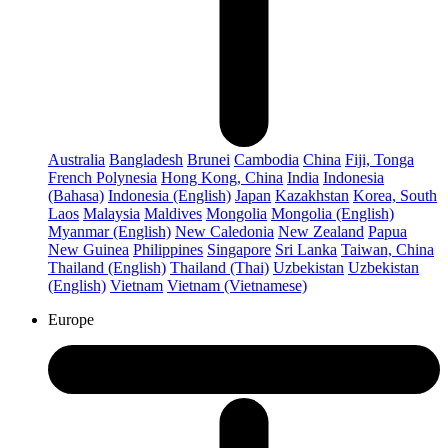
Australia
Bangladesh
Brunei
Cambodia
China
Fiji, Tonga
French Polynesia
Hong Kong, China
India
Indonesia
(Bahasa)
Indonesia (English)
Japan
Kazakhstan
Korea, South
Laos
Malaysia
Maldives
Mongolia
Mongolia (English)
Myanmar (English)
New Caledonia
New Zealand
Papua
New Guinea
Philippines
Singapore
Sri Lanka
Taiwan, China
Thailand (English)
Thailand (Thai)
Uzbekistan
Uzbekistan
(English)
Vietnam
Vietnam (Vietnamese)
Europe