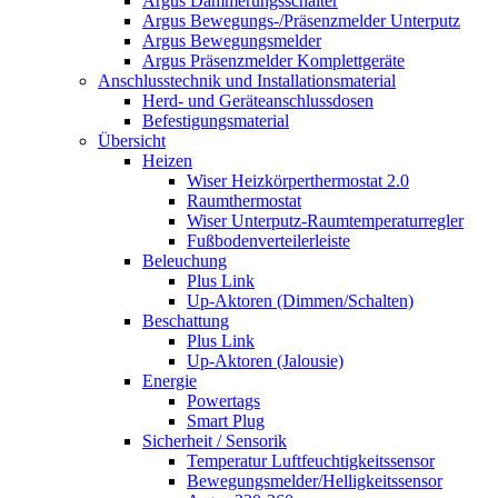
Argus Dämmerungsschalter
Argus Bewegungs-/Präsenzmelder Unterputz
Argus Bewegungsmelder
Argus Präsenzmelder Komplettgeräte
Anschlusstechnik und Installationsmaterial
Herd- und Geräteanschlussdosen
Befestigungsmaterial
Übersicht
Heizen
Wiser Heizkörperthermostat 2.0
Raumthermostat
Wiser Unterputz-Raumtemperaturregler
Fußbodenverteilerleiste
Beleuchung
Plus Link
Up-Aktoren (Dimmen/Schalten)
Beschattung
Plus Link
Up-Aktoren (Jalousie)
Energie
Powertags
Smart Plug
Sicherheit / Sensorik
Temperatur Luftfeuchtigkeitssensor
Bewegungsmelder/Helligkeitssensor