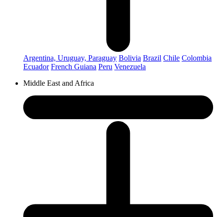
Argentina, Uruguay, Paraguay
Bolivia
Brazil
Chile
Colombia
Ecuador
French Guiana
Peru
Venezuela
Middle East and Africa