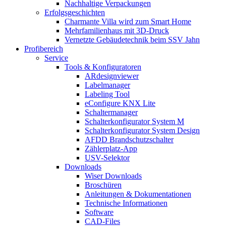
Nachhaltige Verpackungen
Erfolgsgeschichten
Charmante Villa wird zum Smart Home
Mehrfamilienhaus mit 3D-Druck
Vernetzte Gebäudetechnik beim SSV Jahn
Profibereich
Service
Tools & Konfiguratoren
ARdesignviewer
Labelmanager
Labeling Tool
eConfigure KNX Lite
Schaltermanager
Schalterkonfigurator System M
Schalterkonfigurator System Design
AFDD Brandschutzschalter
Zählerplatz-App
USV-Selektor
Downloads
Wiser Downloads
Broschüren
Anleitungen & Dokumentationen
Technische Informationen
Software
CAD-Files