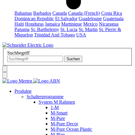
Bahamas
Barbados
Canada
Canada (French)
Costa Rica
Dominican Republic
El Salvador
Guadeloupe
Guatemala
Haiti
Honduras
Jamaica
Martinique
Mexico
Nicaragua
Panama
St. Barthelemy
St. Lucia
St. Martin
St. Pierre &
Miquelon
Trinidad And Tobago
USA
Suchbegriff
Produkte
Schalterprogramme
System M Rahmen
1-M
M-Smart
M-Pure
M-Pure Decor
M-Pure Ocean Plastic
M-Plan