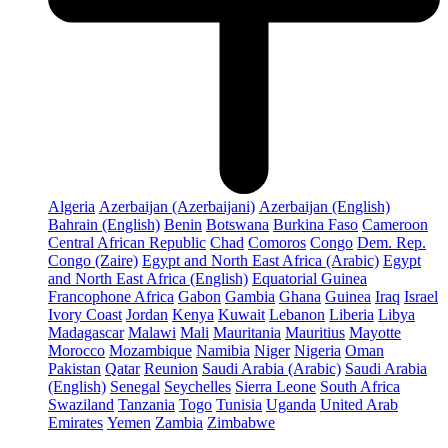
Algeria
Azerbaijan (Azerbaijani)
Azerbaijan (English)
Bahrain (English)
Benin
Botswana
Burkina Faso
Cameroon
Central African Republic
Chad
Comoros
Congo
Dem. Rep.
Congo (Zaire)
Egypt and North East Africa (Arabic)
Egypt
and North East Africa (English)
Equatorial Guinea
Francophone Africa
Gabon
Gambia
Ghana
Guinea
Iraq
Israel
Ivory Coast
Jordan
Kenya
Kuwait
Lebanon
Liberia
Libya
Madagascar
Malawi
Mali
Mauritania
Mauritius
Mayotte
Morocco
Mozambique
Namibia
Niger
Nigeria
Oman
Pakistan
Qatar
Reunion
Saudi Arabia (Arabic)
Saudi Arabia
(English)
Senegal
Seychelles
Sierra Leone
South Africa
Swaziland
Tanzania
Togo
Tunisia
Uganda
United Arab
Emirates
Yemen
Zambia
Zimbabwe