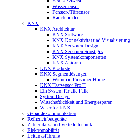
Argus 220-360
Wassersensor
Fenster-/Türsensor
Rauchmelder
KNX
KNX Architektur
KNX Software
KNX Konnektivität und Visualisierung
KNX Sensoren Design
KNX Sensoren Sonstiges
KNX Systemkomponenten
KNX Aktoren
KNX Produkte
KNX Segmentlösungen
Wohnbau Prosumer Home
KNX Tastsensor Pro T
Ein System für alle Fälle
System Design
Wirtschaftlichkeit und Energiesparen
Wiser for KNX
Gebäudekommunikation
Reiheneinbaugeräte
Zählerplatz- und Verteilertechnik
Elektromobilität
Leitungsführung