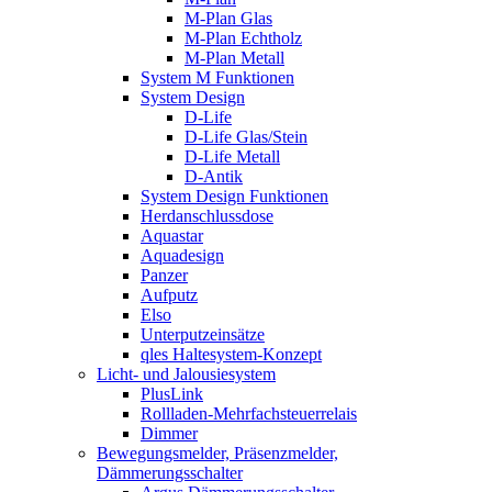
M-Plan Glas
M-Plan Echtholz
M-Plan Metall
System M Funktionen
System Design
D-Life
D-Life Glas/Stein
D-Life Metall
D-Antik
System Design Funktionen
Herdanschlussdose
Aquastar
Aquadesign
Panzer
Aufputz
Elso
Unterputzeinsätze
qles Haltesystem-Konzept
Licht- und Jalousiesystem
PlusLink
Rollladen-Mehrfachsteuerrelais
Dimmer
Bewegungsmelder, Präsenzmelder,
Dämmerungsschalter