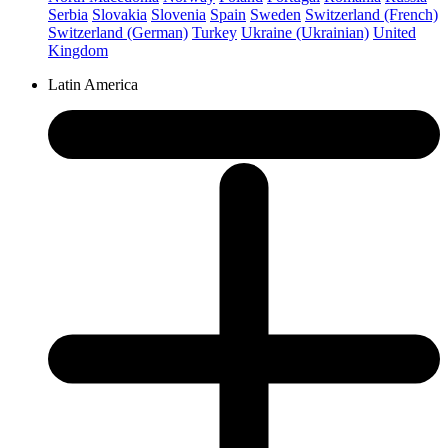
Serbia
Slovakia
Slovenia
Spain
Sweden
Switzerland (French)
Switzerland (German)
Turkey
Ukraine (Ukrainian)
United
Kingdom
Latin America