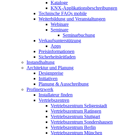
Kataloge
KNX-Applikationsbeschreibungen
Technische FAQs mobile
Weiterbildung und Veranstaltungen
Webinare
Seminare
Seminarbuchung
Verkaufsunterstützung
Apps
Preisinformationen
Sicherheitsleitfaden
Instandhaltung
Architektur und Planung
Designpreise
Initiativen
Planung & Ausschreibung
Profinetzwerk
Installateur finden
Vertriebszentren
Vertriebszentrum Seligenstadt
Vertriebszentrum Ratingen
Vertriebszentrum Stuttgart
Vertriebszentrum Sondershausen
Vertriebszentrum Berlin
Vertriebszentrum München