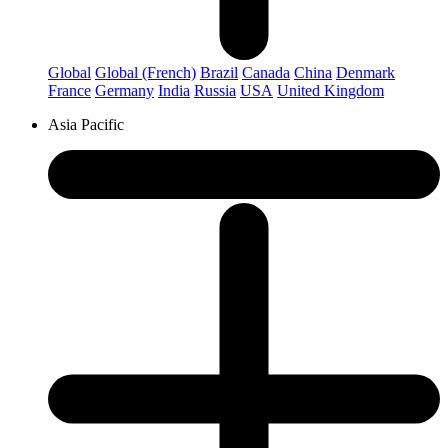
Global
Global (French)
Brazil
Canada
China
Denmark
France
Germany
India
Russia
USA
United Kingdom
Asia Pacific