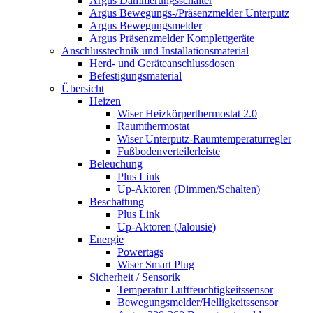
Argus Dämmerungsschalter
Argus Bewegungs-/Präsenzmelder Unterputz
Argus Bewegungsmelder
Argus Präsenzmelder Komplettgeräte
Anschlusstechnik und Installationsmaterial
Herd- und Geräteanschlussdosen
Befestigungsmaterial
Übersicht
Heizen
Wiser Heizkörperthermostat 2.0
Raumthermostat
Wiser Unterputz-Raumtemperaturregler
Fußbodenverteilerleiste
Beleuchung
Plus Link
Up-Aktoren (Dimmen/Schalten)
Beschattung
Plus Link
Up-Aktoren (Jalousie)
Energie
Powertags
Wiser Smart Plug
Sicherheit / Sensorik
Temperatur Luftfeuchtigkeitssensor
Bewegungsmelder/Helligkeitssensor