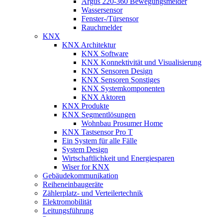
Argus 220-360 Bewegungsmelder
Wassersensor
Fenster-/Türsensor
Rauchmelder
KNX
KNX Architektur
KNX Software
KNX Konnektivität und Visualisierung
KNX Sensoren Design
KNX Sensoren Sonstiges
KNX Systemkomponenten
KNX Aktoren
KNX Produkte
KNX Segmentlösungen
Wohnbau Prosumer Home
KNX Tastsensor Pro T
Ein System für alle Fälle
System Design
Wirtschaftlichkeit und Energiesparen
Wiser for KNX
Gebäudekommunikation
Reiheneinbaugeräte
Zählerplatz- und Verteilertechnik
Elektromobilität
Leitungsführung