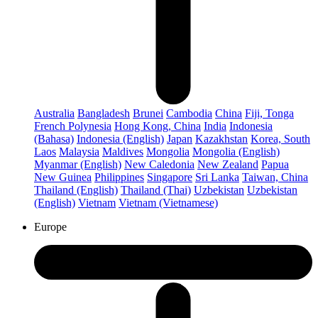
Australia
Bangladesh
Brunei
Cambodia
China
Fiji, Tonga
French Polynesia
Hong Kong, China
India
Indonesia
(Bahasa)
Indonesia (English)
Japan
Kazakhstan
Korea, South
Laos
Malaysia
Maldives
Mongolia
Mongolia (English)
Myanmar (English)
New Caledonia
New Zealand
Papua
New Guinea
Philippines
Singapore
Sri Lanka
Taiwan, China
Thailand (English)
Thailand (Thai)
Uzbekistan
Uzbekistan
(English)
Vietnam
Vietnam (Vietnamese)
Europe