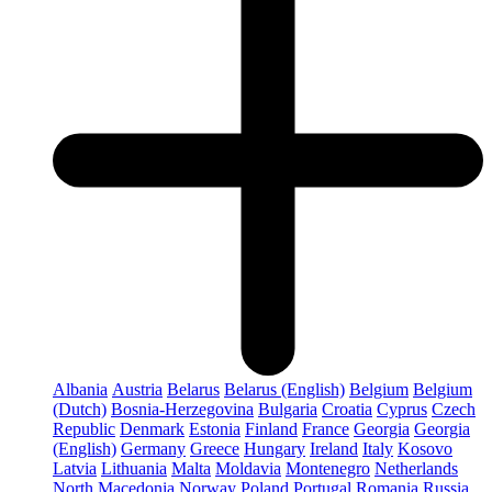
Albania
Austria
Belarus
Belarus (English)
Belgium
Belgium
(Dutch)
Bosnia-Herzegovina
Bulgaria
Croatia
Cyprus
Czech
Republic
Denmark
Estonia
Finland
France
Georgia
Georgia
(English)
Germany
Greece
Hungary
Ireland
Italy
Kosovo
Latvia
Lithuania
Malta
Moldavia
Montenegro
Netherlands
North Macedonia
Norway
Poland
Portugal
Romania
Russia