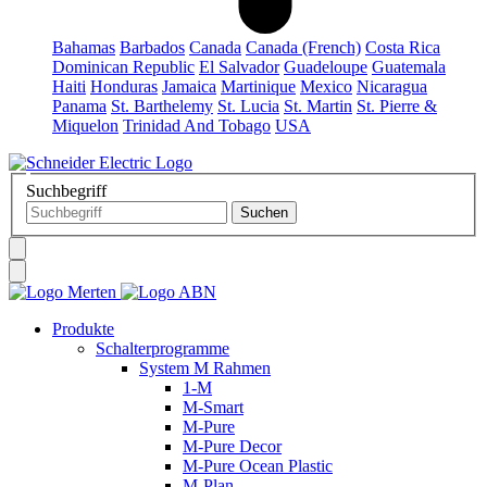
Bahamas
Barbados
Canada
Canada (French)
Costa Rica
Dominican Republic
El Salvador
Guadeloupe
Guatemala
Haiti
Honduras
Jamaica
Martinique
Mexico
Nicaragua
Panama
St. Barthelemy
St. Lucia
St. Martin
St. Pierre &
Miquelon
Trinidad And Tobago
USA
Suchbegriff
Produkte
Schalterprogramme
System M Rahmen
1-M
M-Smart
M-Pure
M-Pure Decor
M-Pure Ocean Plastic
M-Plan