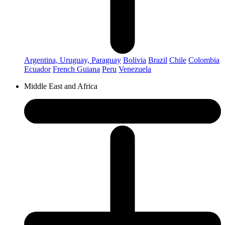
Argentina, Uruguay, Paraguay
Bolivia
Brazil
Chile
Colombia
Ecuador
French Guiana
Peru
Venezuela
Middle East and Africa