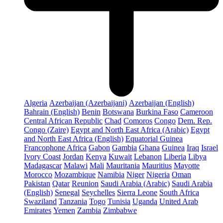
Algeria
Azerbaijan (Azerbaijani)
Azerbaijan (English)
Bahrain (English)
Benin
Botswana
Burkina Faso
Cameroon
Central African Republic
Chad
Comoros
Congo
Dem. Rep.
Congo (Zaire)
Egypt and North East Africa (Arabic)
Egypt
and North East Africa (English)
Equatorial Guinea
Francophone Africa
Gabon
Gambia
Ghana
Guinea
Iraq
Israel
Ivory Coast
Jordan
Kenya
Kuwait
Lebanon
Liberia
Libya
Madagascar
Malawi
Mali
Mauritania
Mauritius
Mayotte
Morocco
Mozambique
Namibia
Niger
Nigeria
Oman
Pakistan
Qatar
Reunion
Saudi Arabia (Arabic)
Saudi Arabia
(English)
Senegal
Seychelles
Sierra Leone
South Africa
Swaziland
Tanzania
Togo
Tunisia
Uganda
United Arab
Emirates
Yemen
Zambia
Zimbabwe