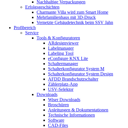
Nachhaltige Verpackungen
Erfolgsgeschichten
Charmante Villa wird zum Smart Home
Mehrfamilienhaus mit 3D-Druck
Vernetzte Gebäudetechnik beim SSV Jahn
Profibereich
Service
Tools & Konfiguratoren
ARdesignviewer
Labelmanager
Labeling Tool
eConfigure KNX Lite
Schaltermanager
Schalterkonfigurator System M
Schalterkonfigurator System Design
AFDD Brandschutzschalter
Zählerplatz-App
USV-Selektor
Downloads
Wiser Downloads
Broschüren
Anleitungen & Dokumentationen
Technische Informationen
Software
CAD-Files