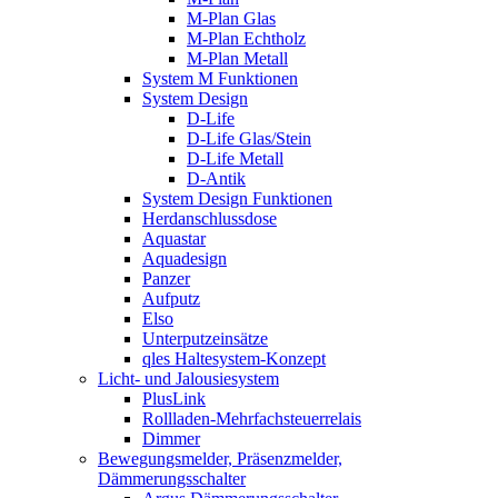
M-Plan Glas
M-Plan Echtholz
M-Plan Metall
System M Funktionen
System Design
D-Life
D-Life Glas/Stein
D-Life Metall
D-Antik
System Design Funktionen
Herdanschlussdose
Aquastar
Aquadesign
Panzer
Aufputz
Elso
Unterputzeinsätze
qles Haltesystem-Konzept
Licht- und Jalousiesystem
PlusLink
Rollladen-Mehrfachsteuerrelais
Dimmer
Bewegungsmelder, Präsenzmelder,
Dämmerungsschalter