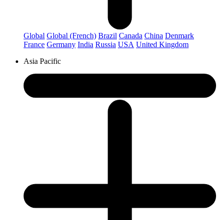
Global
Global (French)
Brazil
Canada
China
Denmark
France
Germany
India
Russia
USA
United Kingdom
Asia Pacific