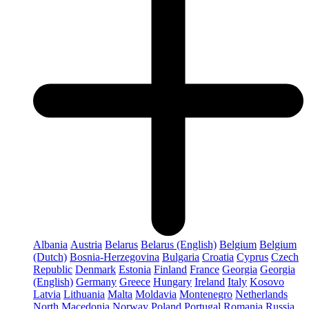
Albania
Austria
Belarus
Belarus (English)
Belgium
Belgium
(Dutch)
Bosnia-Herzegovina
Bulgaria
Croatia
Cyprus
Czech
Republic
Denmark
Estonia
Finland
France
Georgia
Georgia
(English)
Germany
Greece
Hungary
Ireland
Italy
Kosovo
Latvia
Lithuania
Malta
Moldavia
Montenegro
Netherlands
North Macedonia
Norway
Poland
Portugal
Romania
Russia