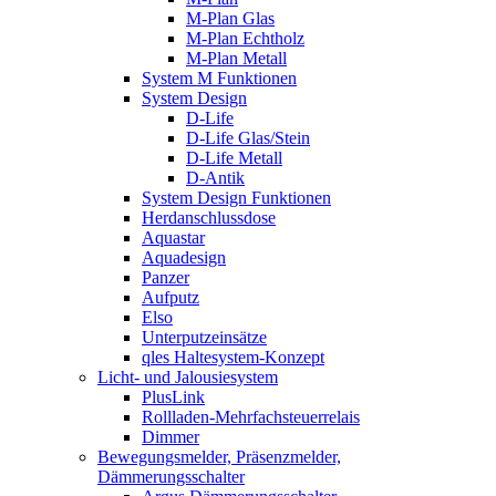
M-Plan Glas
M-Plan Echtholz
M-Plan Metall
System M Funktionen
System Design
D-Life
D-Life Glas/Stein
D-Life Metall
D-Antik
System Design Funktionen
Herdanschlussdose
Aquastar
Aquadesign
Panzer
Aufputz
Elso
Unterputzeinsätze
qles Haltesystem-Konzept
Licht- und Jalousiesystem
PlusLink
Rollladen-Mehrfachsteuerrelais
Dimmer
Bewegungsmelder, Präsenzmelder,
Dämmerungsschalter