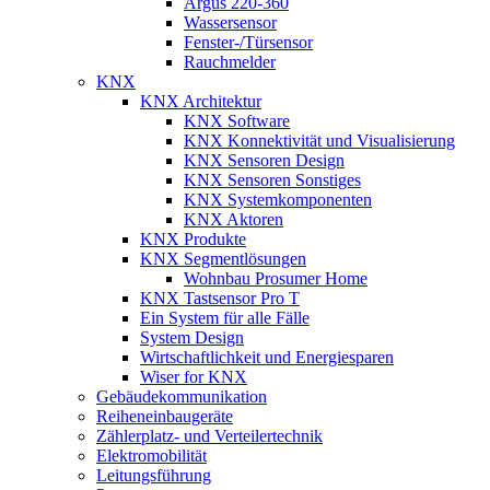
Argus 220-360
Wassersensor
Fenster-/Türsensor
Rauchmelder
KNX
KNX Architektur
KNX Software
KNX Konnektivität und Visualisierung
KNX Sensoren Design
KNX Sensoren Sonstiges
KNX Systemkomponenten
KNX Aktoren
KNX Produkte
KNX Segmentlösungen
Wohnbau Prosumer Home
KNX Tastsensor Pro T
Ein System für alle Fälle
System Design
Wirtschaftlichkeit und Energiesparen
Wiser for KNX
Gebäudekommunikation
Reiheneinbaugeräte
Zählerplatz- und Verteilertechnik
Elektromobilität
Leitungsführung