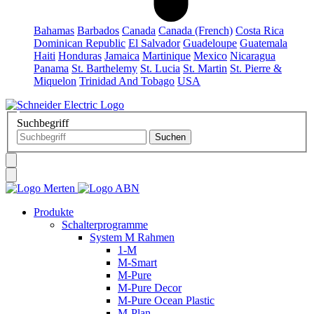
Bahamas
Barbados
Canada
Canada (French)
Costa Rica
Dominican Republic
El Salvador
Guadeloupe
Guatemala
Haiti
Honduras
Jamaica
Martinique
Mexico
Nicaragua
Panama
St. Barthelemy
St. Lucia
St. Martin
St. Pierre &
Miquelon
Trinidad And Tobago
USA
Suchbegriff
Produkte
Schalterprogramme
System M Rahmen
1-M
M-Smart
M-Pure
M-Pure Decor
M-Pure Ocean Plastic
M-Plan