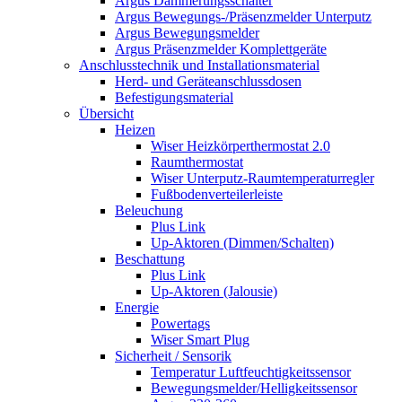
Argus Dämmerungsschalter
Argus Bewegungs-/Präsenzmelder Unterputz
Argus Bewegungsmelder
Argus Präsenzmelder Komplettgeräte
Anschlusstechnik und Installationsmaterial
Herd- und Geräteanschlussdosen
Befestigungsmaterial
Übersicht
Heizen
Wiser Heizkörperthermostat 2.0
Raumthermostat
Wiser Unterputz-Raumtemperaturregler
Fußbodenverteilerleiste
Beleuchung
Plus Link
Up-Aktoren (Dimmen/Schalten)
Beschattung
Plus Link
Up-Aktoren (Jalousie)
Energie
Powertags
Wiser Smart Plug
Sicherheit / Sensorik
Temperatur Luftfeuchtigkeitssensor
Bewegungsmelder/Helligkeitssensor