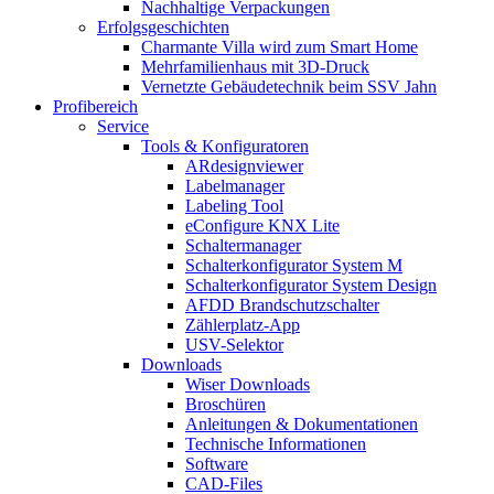
Nachhaltige Verpackungen
Erfolgsgeschichten
Charmante Villa wird zum Smart Home
Mehrfamilienhaus mit 3D-Druck
Vernetzte Gebäudetechnik beim SSV Jahn
Profibereich
Service
Tools & Konfiguratoren
ARdesignviewer
Labelmanager
Labeling Tool
eConfigure KNX Lite
Schaltermanager
Schalterkonfigurator System M
Schalterkonfigurator System Design
AFDD Brandschutzschalter
Zählerplatz-App
USV-Selektor
Downloads
Wiser Downloads
Broschüren
Anleitungen & Dokumentationen
Technische Informationen
Software
CAD-Files