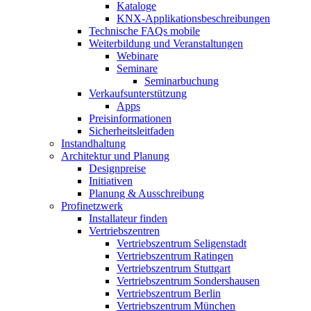
Kataloge
KNX-Applikationsbeschreibungen
Technische FAQs mobile
Weiterbildung und Veranstaltungen
Webinare
Seminare
Seminarbuchung
Verkaufsunterstützung
Apps
Preisinformationen
Sicherheitsleitfaden
Instandhaltung
Architektur und Planung
Designpreise
Initiativen
Planung & Ausschreibung
Profinetzwerk
Installateur finden
Vertriebszentren
Vertriebszentrum Seligenstadt
Vertriebszentrum Ratingen
Vertriebszentrum Stuttgart
Vertriebszentrum Sondershausen
Vertriebszentrum Berlin
Vertriebszentrum München