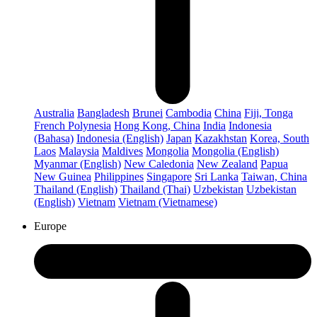
Australia
Bangladesh
Brunei
Cambodia
China
Fiji, Tonga
French Polynesia
Hong Kong, China
India
Indonesia
(Bahasa)
Indonesia (English)
Japan
Kazakhstan
Korea, South
Laos
Malaysia
Maldives
Mongolia
Mongolia (English)
Myanmar (English)
New Caledonia
New Zealand
Papua
New Guinea
Philippines
Singapore
Sri Lanka
Taiwan, China
Thailand (English)
Thailand (Thai)
Uzbekistan
Uzbekistan
(English)
Vietnam
Vietnam (Vietnamese)
Europe