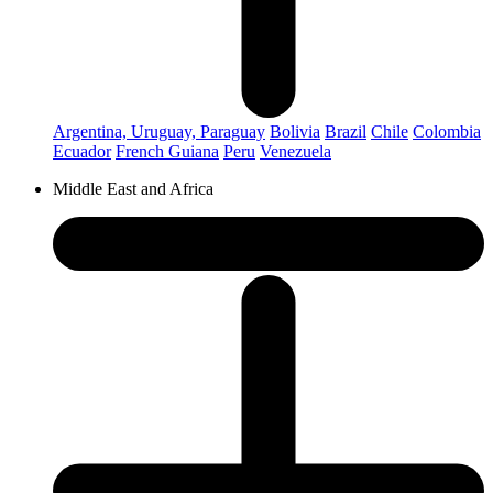
Argentina, Uruguay, Paraguay
Bolivia
Brazil
Chile
Colombia
Ecuador
French Guiana
Peru
Venezuela
Middle East and Africa