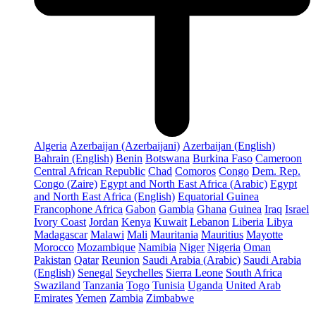
Algeria
Azerbaijan (Azerbaijani)
Azerbaijan (English)
Bahrain (English)
Benin
Botswana
Burkina Faso
Cameroon
Central African Republic
Chad
Comoros
Congo
Dem. Rep.
Congo (Zaire)
Egypt and North East Africa (Arabic)
Egypt
and North East Africa (English)
Equatorial Guinea
Francophone Africa
Gabon
Gambia
Ghana
Guinea
Iraq
Israel
Ivory Coast
Jordan
Kenya
Kuwait
Lebanon
Liberia
Libya
Madagascar
Malawi
Mali
Mauritania
Mauritius
Mayotte
Morocco
Mozambique
Namibia
Niger
Nigeria
Oman
Pakistan
Qatar
Reunion
Saudi Arabia (Arabic)
Saudi Arabia
(English)
Senegal
Seychelles
Sierra Leone
South Africa
Swaziland
Tanzania
Togo
Tunisia
Uganda
United Arab
Emirates
Yemen
Zambia
Zimbabwe