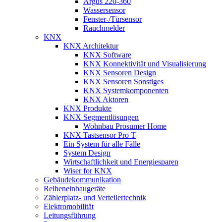
Argus 220-360
Wassersensor
Fenster-/Türsensor
Rauchmelder
KNX
KNX Architektur
KNX Software
KNX Konnektivität und Visualisierung
KNX Sensoren Design
KNX Sensoren Sonstiges
KNX Systemkomponenten
KNX Aktoren
KNX Produkte
KNX Segmentlösungen
Wohnbau Prosumer Home
KNX Tastsensor Pro T
Ein System für alle Fälle
System Design
Wirtschaftlichkeit und Energiesparen
Wiser for KNX
Gebäudekommunikation
Reiheneinbaugeräte
Zählerplatz- und Verteilertechnik
Elektromobilität
Leitungsführung