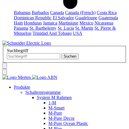
Bahamas
Barbados
Canada
Canada (French)
Costa Rica
Dominican Republic
El Salvador
Guadeloupe
Guatemala
Haiti
Honduras
Jamaica
Martinique
Mexico
Nicaragua
Panama
St. Barthelemy
St. Lucia
St. Martin
St. Pierre &
Miquelon
Trinidad And Tobago
USA
Suchbegriff
Produkte
Schalterprogramme
System M Rahmen
1-M
M-Smart
M-Pure
M-Pure Decor
M-Pure Ocean Plastic
M-Plan