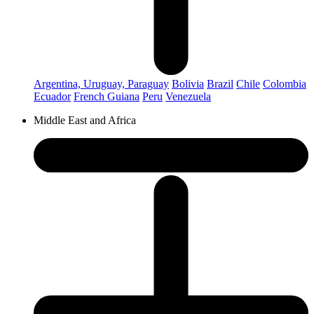
Argentina, Uruguay, Paraguay
Bolivia
Brazil
Chile
Colombia
Ecuador
French Guiana
Peru
Venezuela
Middle East and Africa