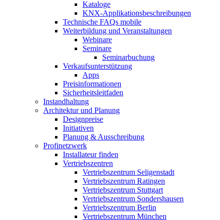
Kataloge
KNX-Applikationsbeschreibungen
Technische FAQs mobile
Weiterbildung und Veranstaltungen
Webinare
Seminare
Seminarbuchung
Verkaufsunterstützung
Apps
Preisinformationen
Sicherheitsleitfaden
Instandhaltung
Architektur und Planung
Designpreise
Initiativen
Planung & Ausschreibung
Profinetzwerk
Installateur finden
Vertriebszentren
Vertriebszentrum Seligenstadt
Vertriebszentrum Ratingen
Vertriebszentrum Stuttgart
Vertriebszentrum Sondershausen
Vertriebszentrum Berlin
Vertriebszentrum München