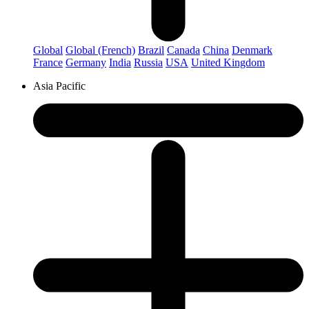
Global
Global (French)
Brazil
Canada
China
Denmark
France
Germany
India
Russia
USA
United Kingdom
Asia Pacific