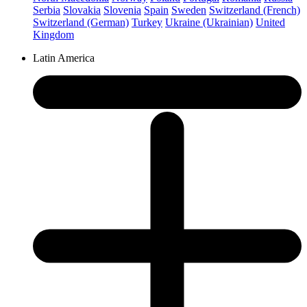
Serbia
Slovakia
Slovenia
Spain
Sweden
Switzerland (French)
Switzerland (German)
Turkey
Ukraine (Ukrainian)
United
Kingdom
Latin America