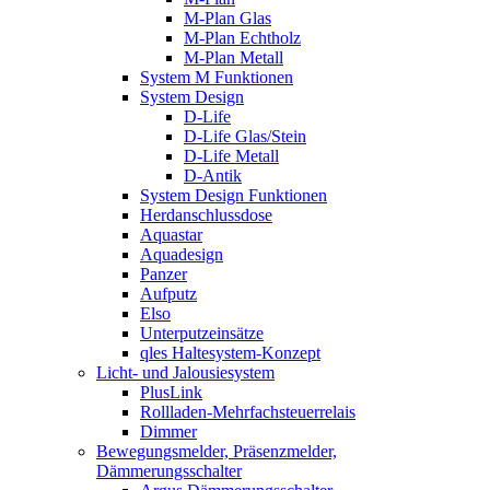
M-Plan Glas
M-Plan Echtholz
M-Plan Metall
System M Funktionen
System Design
D-Life
D-Life Glas/Stein
D-Life Metall
D-Antik
System Design Funktionen
Herdanschlussdose
Aquastar
Aquadesign
Panzer
Aufputz
Elso
Unterputzeinsätze
qles Haltesystem-Konzept
Licht- und Jalousiesystem
PlusLink
Rollladen-Mehrfachsteuerrelais
Dimmer
Bewegungsmelder, Präsenzmelder,
Dämmerungsschalter