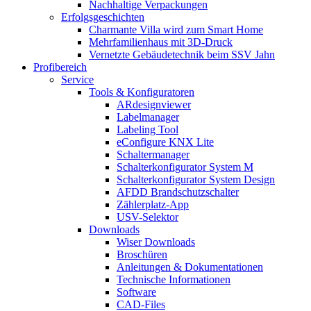
Nachhaltige Verpackungen
Erfolgsgeschichten
Charmante Villa wird zum Smart Home
Mehrfamilienhaus mit 3D-Druck
Vernetzte Gebäudetechnik beim SSV Jahn
Profibereich
Service
Tools & Konfiguratoren
ARdesignviewer
Labelmanager
Labeling Tool
eConfigure KNX Lite
Schaltermanager
Schalterkonfigurator System M
Schalterkonfigurator System Design
AFDD Brandschutzschalter
Zählerplatz-App
USV-Selektor
Downloads
Wiser Downloads
Broschüren
Anleitungen & Dokumentationen
Technische Informationen
Software
CAD-Files