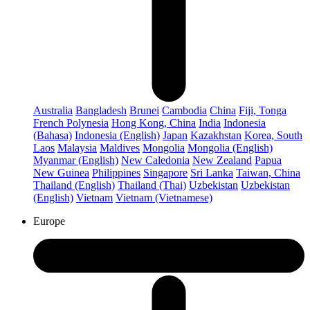
Australia
Bangladesh
Brunei
Cambodia
China
Fiji, Tonga
French Polynesia
Hong Kong, China
India
Indonesia
(Bahasa)
Indonesia (English)
Japan
Kazakhstan
Korea, South
Laos
Malaysia
Maldives
Mongolia
Mongolia (English)
Myanmar (English)
New Caledonia
New Zealand
Papua
New Guinea
Philippines
Singapore
Sri Lanka
Taiwan, China
Thailand (English)
Thailand (Thai)
Uzbekistan
Uzbekistan
(English)
Vietnam
Vietnam (Vietnamese)
Europe