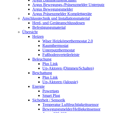
Argus Dämmerungsschalter
Argus Bewegungs-/Präsenzmelder Unterputz
Argus Bewegungsmelder
Argus Präsenzmelder Komplettgeräte
Anschlusstechnik und Installationsmaterial
Herd- und Geräteanschlussdosen
Befestigungsmaterial
Übersicht
Heizen
Wiser Heizkörperthermostat 2.0
Raumthermostat
Unterputzthermostat
Fußbodenverteilerleiste
Beleuchung
Plus Link
Up-Aktoren (Dimmen/Schalten)
Beschattung
Plus Link
Up-Aktoren (Jalousie)
Energie
Powertags
Smart Plug
Sicherheit / Sensorik
Temperatur Luftfeuchtigkeitssensor
Bewegungsmelder/Helligkeitssensor