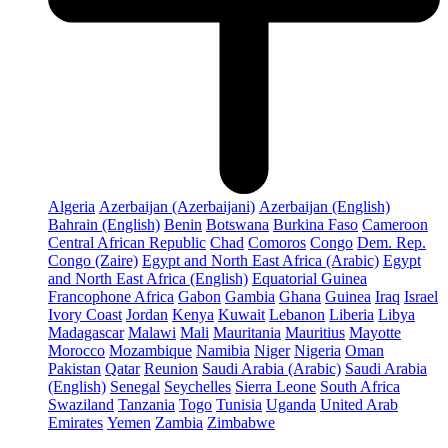
Algeria
Azerbaijan (Azerbaijani)
Azerbaijan (English)
Bahrain (English)
Benin
Botswana
Burkina Faso
Cameroon
Central African Republic
Chad
Comoros
Congo
Dem. Rep.
Congo (Zaire)
Egypt and North East Africa (Arabic)
Egypt
and North East Africa (English)
Equatorial Guinea
Francophone Africa
Gabon
Gambia
Ghana
Guinea
Iraq
Israel
Ivory Coast
Jordan
Kenya
Kuwait
Lebanon
Liberia
Libya
Madagascar
Malawi
Mali
Mauritania
Mauritius
Mayotte
Morocco
Mozambique
Namibia
Niger
Nigeria
Oman
Pakistan
Qatar
Reunion
Saudi Arabia (Arabic)
Saudi Arabia
(English)
Senegal
Seychelles
Sierra Leone
South Africa
Swaziland
Tanzania
Togo
Tunisia
Uganda
United Arab
Emirates
Yemen
Zambia
Zimbabwe