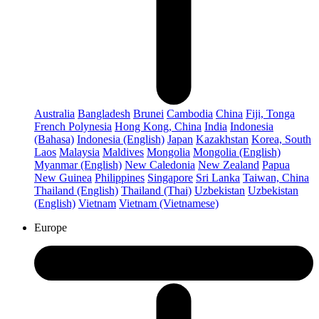
Australia
Bangladesh
Brunei
Cambodia
China
Fiji, Tonga
French Polynesia
Hong Kong, China
India
Indonesia
(Bahasa)
Indonesia (English)
Japan
Kazakhstan
Korea, South
Laos
Malaysia
Maldives
Mongolia
Mongolia (English)
Myanmar (English)
New Caledonia
New Zealand
Papua
New Guinea
Philippines
Singapore
Sri Lanka
Taiwan, China
Thailand (English)
Thailand (Thai)
Uzbekistan
Uzbekistan
(English)
Vietnam
Vietnam (Vietnamese)
Europe