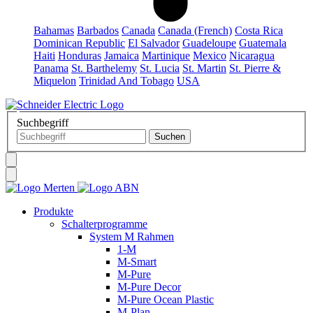
Bahamas
Barbados
Canada
Canada (French)
Costa Rica
Dominican Republic
El Salvador
Guadeloupe
Guatemala
Haiti
Honduras
Jamaica
Martinique
Mexico
Nicaragua
Panama
St. Barthelemy
St. Lucia
St. Martin
St. Pierre &
Miquelon
Trinidad And Tobago
USA
Suchbegriff
Produkte
Schalterprogramme
System M Rahmen
1-M
M-Smart
M-Pure
M-Pure Decor
M-Pure Ocean Plastic
M-Plan