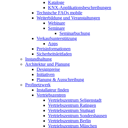
Kataloge
KNX-Applikationsbeschreibungen
Technische FAQs mobile
Weiterbildung und Veranstaltungen
Webinare
Seminare
Seminarbuchung
Verkaufsunterstützung
Apps
Preisinformationen
Sicherheitsleitfaden
Instandhaltung
Architektur und Planung
Designpreise
Initiativen
Planung & Ausschreibung
Profinetzwerk
Installateur finden
Vertriebszentren
Vertriebszentrum Seligenstadt
Vertriebszentrum Ratingen
Vertriebszentrum Stuttgart
Vertriebszentrum Sondershausen
Vertriebszentrum Berlin
Vertriebszentrum München