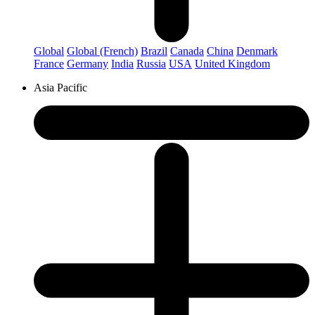
Global
Global (French)
Brazil
Canada
China
Denmark
France
Germany
India
Russia
USA
United Kingdom
Asia Pacific