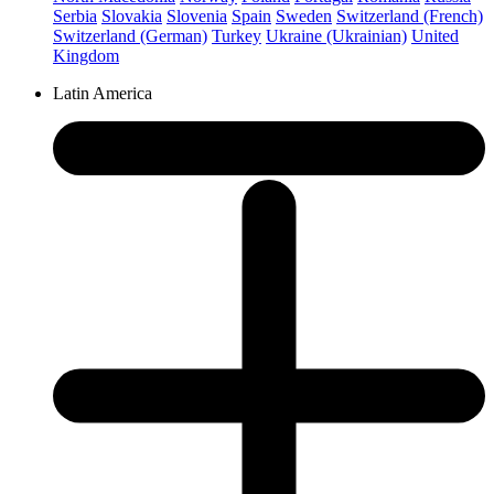
Serbia
Slovakia
Slovenia
Spain
Sweden
Switzerland (French)
Switzerland (German)
Turkey
Ukraine (Ukrainian)
United
Kingdom
Latin America