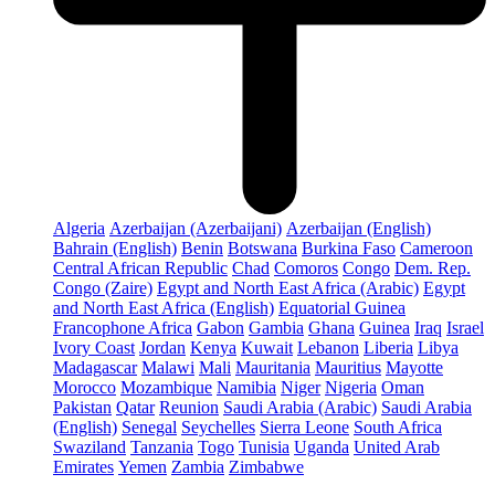
Algeria
Azerbaijan (Azerbaijani)
Azerbaijan (English)
Bahrain (English)
Benin
Botswana
Burkina Faso
Cameroon
Central African Republic
Chad
Comoros
Congo
Dem. Rep.
Congo (Zaire)
Egypt and North East Africa (Arabic)
Egypt
and North East Africa (English)
Equatorial Guinea
Francophone Africa
Gabon
Gambia
Ghana
Guinea
Iraq
Israel
Ivory Coast
Jordan
Kenya
Kuwait
Lebanon
Liberia
Libya
Madagascar
Malawi
Mali
Mauritania
Mauritius
Mayotte
Morocco
Mozambique
Namibia
Niger
Nigeria
Oman
Pakistan
Qatar
Reunion
Saudi Arabia (Arabic)
Saudi Arabia
(English)
Senegal
Seychelles
Sierra Leone
South Africa
Swaziland
Tanzania
Togo
Tunisia
Uganda
United Arab
Emirates
Yemen
Zambia
Zimbabwe