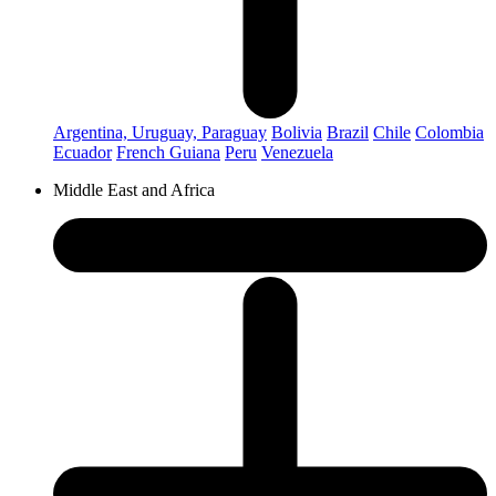
Argentina, Uruguay, Paraguay
Bolivia
Brazil
Chile
Colombia
Ecuador
French Guiana
Peru
Venezuela
Middle East and Africa