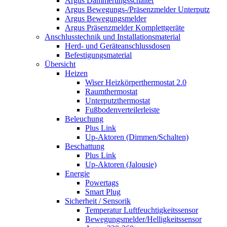
Argus Dämmerungsschalter
Argus Bewegungs-/Präsenzmelder Unterputz
Argus Bewegungsmelder
Argus Präsenzmelder Komplettgeräte
Anschlusstechnik und Installationsmaterial
Herd- und Geräteanschlussdosen
Befestigungsmaterial
Übersicht
Heizen
Wiser Heizkörperthermostat 2.0
Raumthermostat
Unterputzthermostat
Fußbodenverteilerleiste
Beleuchung
Plus Link
Up-Aktoren (Dimmen/Schalten)
Beschattung
Plus Link
Up-Aktoren (Jalousie)
Energie
Powertags
Smart Plug
Sicherheit / Sensorik
Temperatur Luftfeuchtigkeitssensor
Bewegungsmelder/Helligkeitssensor