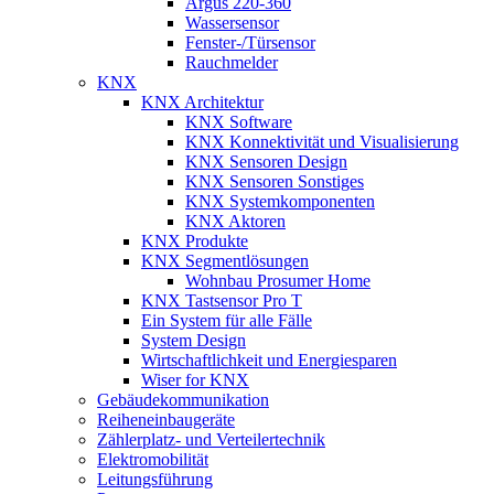
Argus 220-360
Wassersensor
Fenster-/Türsensor
Rauchmelder
KNX
KNX Architektur
KNX Software
KNX Konnektivität und Visualisierung
KNX Sensoren Design
KNX Sensoren Sonstiges
KNX Systemkomponenten
KNX Aktoren
KNX Produkte
KNX Segmentlösungen
Wohnbau Prosumer Home
KNX Tastsensor Pro T
Ein System für alle Fälle
System Design
Wirtschaftlichkeit und Energiesparen
Wiser for KNX
Gebäudekommunikation
Reiheneinbaugeräte
Zählerplatz- und Verteilertechnik
Elektromobilität
Leitungsführung