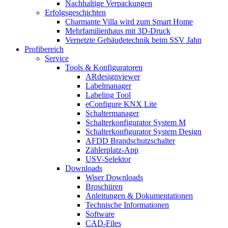
Nachhaltige Verpackungen
Erfolgsgeschichten
Charmante Villa wird zum Smart Home
Mehrfamilienhaus mit 3D-Druck
Vernetzte Gebäudetechnik beim SSV Jahn
Profibereich
Service
Tools & Konfiguratoren
ARdesignviewer
Labelmanager
Labeling Tool
eConfigure KNX Lite
Schaltermanager
Schalterkonfigurator System M
Schalterkonfigurator System Design
AFDD Brandschutzschalter
Zählerplatz-App
USV-Selektor
Downloads
Wiser Downloads
Broschüren
Anleitungen & Dokumentationen
Technische Informationen
Software
CAD-Files