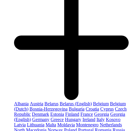
Albania
Austria
Belarus
Belarus (English)
Belgium
Belgium
(Dutch)
Bosnia-Herzegovina
Bulgaria
Croatia
Cyprus
Czech
Republic
Denmark
Estonia
Finland
France
Georgia
Georgia
(English)
Germany
Greece
Hungary
Ireland
Italy
Kosovo
Latvia
Lithuania
Malta
Moldavia
Montenegro
Netherlands
North Macedonia
Norway
Poland
Portugal
Romania
Russia