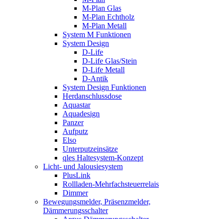
M-Plan Glas
M-Plan Echtholz
M-Plan Metall
System M Funktionen
System Design
D-Life
D-Life Glas/Stein
D-Life Metall
D-Antik
System Design Funktionen
Herdanschlussdose
Aquastar
Aquadesign
Panzer
Aufputz
Elso
Unterputzeinsätze
qles Haltesystem-Konzept
Licht- und Jalousiesystem
PlusLink
Rollladen-Mehrfachsteuerrelais
Dimmer
Bewegungsmelder, Präsenzmelder,
Dämmerungsschalter