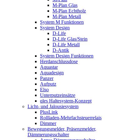
M-Plan Glas
M-Plan Echtholz
M-Plan Metall
System M Funktionen
System Design
D-Life
D-Life Glas/Stein
D-Life Metall
D-Antik
System Design Funktionen
Herdanschlussdose
Aquastar
Aquadesign
Panzer
Aufputz
Elso
Unterputzeinsätze
qles Haltesystem-Konzept
Licht- und Jalousiesystem
PlusLink
Rollladen-Mehrfachsteuerrelais
Dimmer
Bewegungsmelder, Präsenzmelder,
Dämmerungsschalter