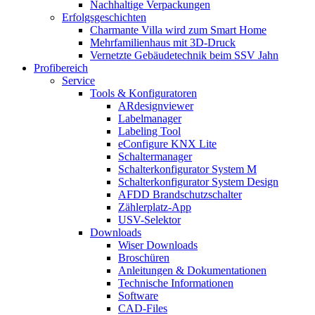
Nachhaltige Verpackungen
Erfolgsgeschichten
Charmante Villa wird zum Smart Home
Mehrfamilienhaus mit 3D-Druck
Vernetzte Gebäudetechnik beim SSV Jahn
Profibereich
Service
Tools & Konfiguratoren
ARdesignviewer
Labelmanager
Labeling Tool
eConfigure KNX Lite
Schaltermanager
Schalterkonfigurator System M
Schalterkonfigurator System Design
AFDD Brandschutzschalter
Zählerplatz-App
USV-Selektor
Downloads
Wiser Downloads
Broschüren
Anleitungen & Dokumentationen
Technische Informationen
Software
CAD-Files