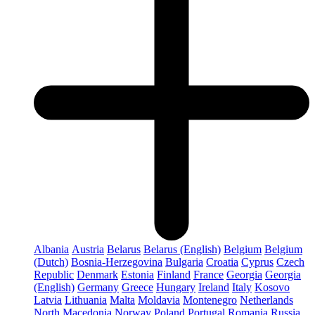
Albania
Austria
Belarus
Belarus (English)
Belgium
Belgium
(Dutch)
Bosnia-Herzegovina
Bulgaria
Croatia
Cyprus
Czech
Republic
Denmark
Estonia
Finland
France
Georgia
Georgia
(English)
Germany
Greece
Hungary
Ireland
Italy
Kosovo
Latvia
Lithuania
Malta
Moldavia
Montenegro
Netherlands
North Macedonia
Norway
Poland
Portugal
Romania
Russia