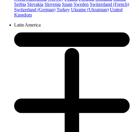
Serbia
Slovakia
Slovenia
Spain
Sweden
Switzerland (French)
Switzerland (German)
Turkey
Ukraine (Ukrainian)
United
Kingdom
Latin America