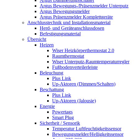
Argus Dämmerungsschalter
Argus Bewegungs-/Präsenzmelder Unterputz
Argus Bewegungsmelder
Argus Präsenzmelder Komplettgeräte
Anschlusstechnik und Installationsmaterial
Herd- und Geräteanschlussdosen
Befestigungsmaterial
Übersicht
Heizen
Wiser Heizkörperthermostat 2.0
Raumthermostat
Wiser Unterputz-Raumtemperaturregler
Fußbodenverteilerleiste
Beleuchung
Plus Link
Up-Aktoren (Dimmen/Schalten)
Beschattung
Plus Link
Up-Aktoren (Jalousie)
Energie
Powertags
Smart Plug
Sicherheit / Sensorik
Temperatur Luftfeuchtigkeitssensor
Bewegungsmelder/Helligkeitssensor