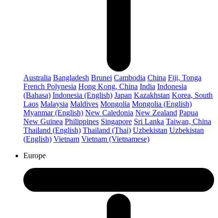
Australia
Bangladesh
Brunei
Cambodia
China
Fiji, Tonga
French Polynesia
Hong Kong, China
India
Indonesia
(Bahasa)
Indonesia (English)
Japan
Kazakhstan
Korea, South
Laos
Malaysia
Maldives
Mongolia
Mongolia (English)
Myanmar (English)
New Caledonia
New Zealand
Papua
New Guinea
Philippines
Singapore
Sri Lanka
Taiwan, China
Thailand (English)
Thailand (Thai)
Uzbekistan
Uzbekistan
(English)
Vietnam
Vietnam (Vietnamese)
Europe