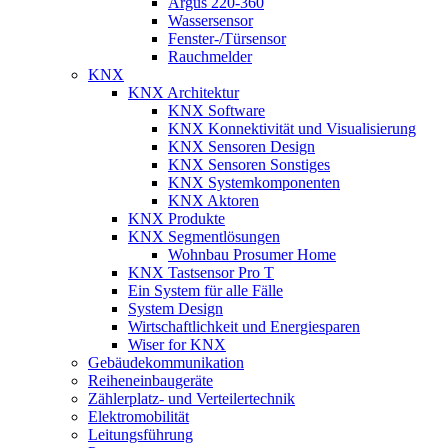
Argus 220-360
Wassersensor
Fenster-/Türsensor
Rauchmelder
KNX
KNX Architektur
KNX Software
KNX Konnektivität und Visualisierung
KNX Sensoren Design
KNX Sensoren Sonstiges
KNX Systemkomponenten
KNX Aktoren
KNX Produkte
KNX Segmentlösungen
Wohnbau Prosumer Home
KNX Tastsensor Pro T
Ein System für alle Fälle
System Design
Wirtschaftlichkeit und Energiesparen
Wiser for KNX
Gebäudekommunikation
Reiheneinbaugeräte
Zählerplatz- und Verteilertechnik
Elektromobilität
Leitungsführung