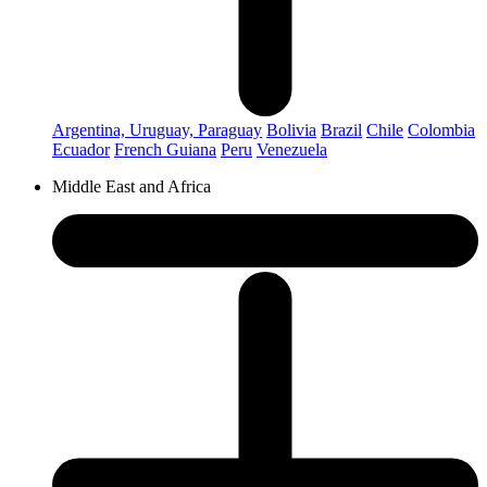
Argentina, Uruguay, Paraguay
Bolivia
Brazil
Chile
Colombia
Ecuador
French Guiana
Peru
Venezuela
Middle East and Africa