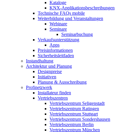
Kataloge
KNX-Applikationsbeschreibungen
Technische FAQs mobile
Weiterbildung und Veranstaltungen
Webinare
Seminare
Seminarbuchung
Verkaufsunterstützung
Apps
Preisinformationen
Sicherheitsleitfaden
Instandhaltung
Architektur und Planung
Designpreise
Initiativen
Planung & Ausschreibung
Profinetzwerk
Installateur finden
Vertriebszentren
Vertriebszentrum Seligenstadt
Vertriebszentrum Ratingen
Vertriebszentrum Stuttgart
Vertriebszentrum Sondershausen
Vertriebszentrum Berlin
Vertriebszentrum München