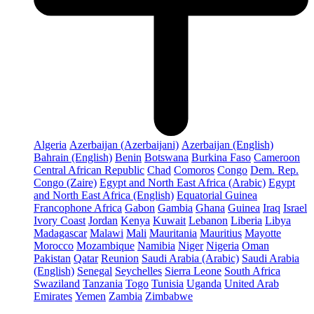
Algeria
Azerbaijan (Azerbaijani)
Azerbaijan (English)
Bahrain (English)
Benin
Botswana
Burkina Faso
Cameroon
Central African Republic
Chad
Comoros
Congo
Dem. Rep.
Congo (Zaire)
Egypt and North East Africa (Arabic)
Egypt
and North East Africa (English)
Equatorial Guinea
Francophone Africa
Gabon
Gambia
Ghana
Guinea
Iraq
Israel
Ivory Coast
Jordan
Kenya
Kuwait
Lebanon
Liberia
Libya
Madagascar
Malawi
Mali
Mauritania
Mauritius
Mayotte
Morocco
Mozambique
Namibia
Niger
Nigeria
Oman
Pakistan
Qatar
Reunion
Saudi Arabia (Arabic)
Saudi Arabia
(English)
Senegal
Seychelles
Sierra Leone
South Africa
Swaziland
Tanzania
Togo
Tunisia
Uganda
United Arab
Emirates
Yemen
Zambia
Zimbabwe