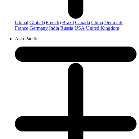
Global
Global (French)
Brazil
Canada
China
Denmark
France
Germany
India
Russia
USA
United Kingdom
Asia Pacific