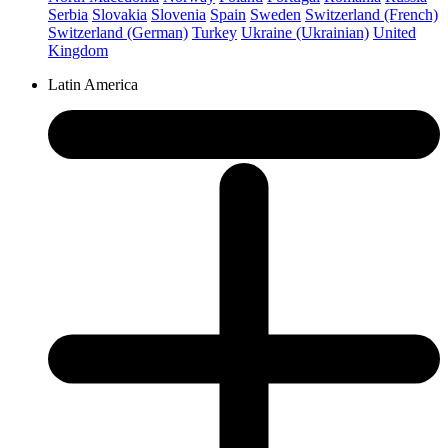
Serbia
Slovakia
Slovenia
Spain
Sweden
Switzerland (French)
Switzerland (German)
Turkey
Ukraine (Ukrainian)
United
Kingdom
Latin America