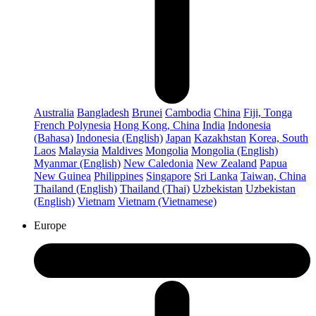
Australia
Bangladesh
Brunei
Cambodia
China
Fiji, Tonga
French Polynesia
Hong Kong, China
India
Indonesia
(Bahasa)
Indonesia (English)
Japan
Kazakhstan
Korea, South
Laos
Malaysia
Maldives
Mongolia
Mongolia (English)
Myanmar (English)
New Caledonia
New Zealand
Papua
New Guinea
Philippines
Singapore
Sri Lanka
Taiwan, China
Thailand (English)
Thailand (Thai)
Uzbekistan
Uzbekistan
(English)
Vietnam
Vietnam (Vietnamese)
Europe