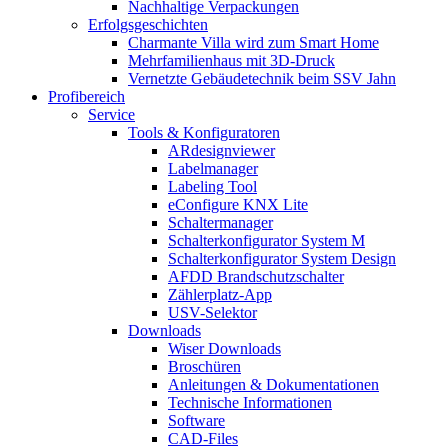
Nachhaltige Verpackungen
Erfolgsgeschichten
Charmante Villa wird zum Smart Home
Mehrfamilienhaus mit 3D-Druck
Vernetzte Gebäudetechnik beim SSV Jahn
Profibereich
Service
Tools & Konfiguratoren
ARdesignviewer
Labelmanager
Labeling Tool
eConfigure KNX Lite
Schaltermanager
Schalterkonfigurator System M
Schalterkonfigurator System Design
AFDD Brandschutzschalter
Zählerplatz-App
USV-Selektor
Downloads
Wiser Downloads
Broschüren
Anleitungen & Dokumentationen
Technische Informationen
Software
CAD-Files