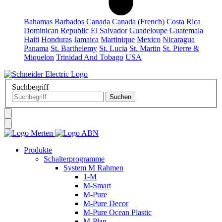
Bahamas
Barbados
Canada
Canada (French)
Costa Rica
Dominican Republic
El Salvador
Guadeloupe
Guatemala
Haiti
Honduras
Jamaica
Martinique
Mexico
Nicaragua
Panama
St. Barthelemy
St. Lucia
St. Martin
St. Pierre &
Miquelon
Trinidad And Tobago
USA
Suchbegriff
Produkte
Schalterprogramme
System M Rahmen
1-M
M-Smart
M-Pure
M-Pure Decor
M-Pure Ocean Plastic
M-Plan