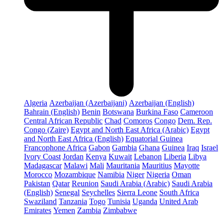
Algeria
Azerbaijan (Azerbaijani)
Azerbaijan (English)
Bahrain (English)
Benin
Botswana
Burkina Faso
Cameroon
Central African Republic
Chad
Comoros
Congo
Dem. Rep.
Congo (Zaire)
Egypt and North East Africa (Arabic)
Egypt
and North East Africa (English)
Equatorial Guinea
Francophone Africa
Gabon
Gambia
Ghana
Guinea
Iraq
Israel
Ivory Coast
Jordan
Kenya
Kuwait
Lebanon
Liberia
Libya
Madagascar
Malawi
Mali
Mauritania
Mauritius
Mayotte
Morocco
Mozambique
Namibia
Niger
Nigeria
Oman
Pakistan
Qatar
Reunion
Saudi Arabia (Arabic)
Saudi Arabia
(English)
Senegal
Seychelles
Sierra Leone
South Africa
Swaziland
Tanzania
Togo
Tunisia
Uganda
United Arab
Emirates
Yemen
Zambia
Zimbabwe