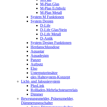
M-Plan Glas
M-Plan Echtholz
M-Plan Metall
System M Funktionen
System Design
D-Life
D-Life Glas/Stein
D-Life Metall
D-Antik
System Design Funktionen
Herdanschlussdose
Aquastar
Aquadesign
Panzer
Aufputz
Elso
Unterputzeinsätze
qles Haltesystem-Konzept
Licht- und Jalousiesystem
PlusLink
Rollladen-Mehrfachsteuerrelais
Dimmer
Bewegungsmelder, Präsenzmelder,
Dämmerungsschalter