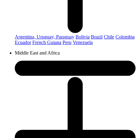
Argentina, Uruguay, Paraguay
Bolivia
Brazil
Chile
Colombia
Ecuador
French Guiana
Peru
Venezuela
Middle East and Africa