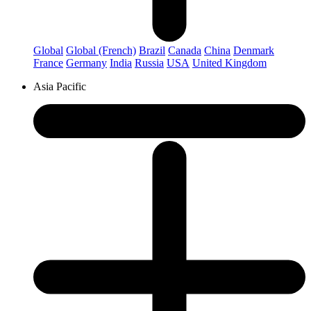
Global
Global (French)
Brazil
Canada
China
Denmark
France
Germany
India
Russia
USA
United Kingdom
Asia Pacific