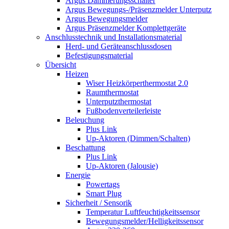
Argus Dämmerungsschalter
Argus Bewegungs-/Präsenzmelder Unterputz
Argus Bewegungsmelder
Argus Präsenzmelder Komplettgeräte
Anschlusstechnik und Installationsmaterial
Herd- und Geräteanschlussdosen
Befestigungsmaterial
Übersicht
Heizen
Wiser Heizkörperthermostat 2.0
Raumthermostat
Unterputzthermostat
Fußbodenverteilerleiste
Beleuchung
Plus Link
Up-Aktoren (Dimmen/Schalten)
Beschattung
Plus Link
Up-Aktoren (Jalousie)
Energie
Powertags
Smart Plug
Sicherheit / Sensorik
Temperatur Luftfeuchtigkeitssensor
Bewegungsmelder/Helligkeitssensor