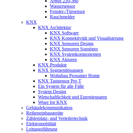
Argus 220-360
Wassersensor
Fenster-/Türsensor
Rauchmelder
KNX
KNX Architektur
KNX Software
KNX Konnektivität und Visualisierung
KNX Sensoren Design
KNX Sensoren Sonstiges
KNX Systemkomponenten
KNX Aktoren
KNX Produkte
KNX Segmentlösungen
Wohnbau Prosumer Home
KNX Tastsensor Pro T
Ein System für alle Fälle
System Design
Wirtschaftlichkeit und Energiesparen
Wiser for KNX
Gebäudekommunikation
Reiheneinbaugeräte
Zählerplatz- und Verteilertechnik
Elektromobilität
Leitungsführung