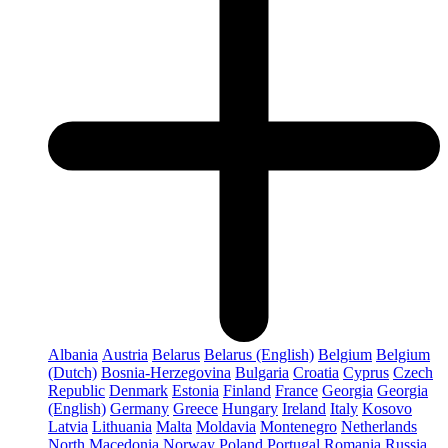
Albania
Austria
Belarus
Belarus (English)
Belgium
Belgium
(Dutch)
Bosnia-Herzegovina
Bulgaria
Croatia
Cyprus
Czech
Republic
Denmark
Estonia
Finland
France
Georgia
Georgia
(English)
Germany
Greece
Hungary
Ireland
Italy
Kosovo
Latvia
Lithuania
Malta
Moldavia
Montenegro
Netherlands
North Macedonia
Norway
Poland
Portugal
Romania
Russia