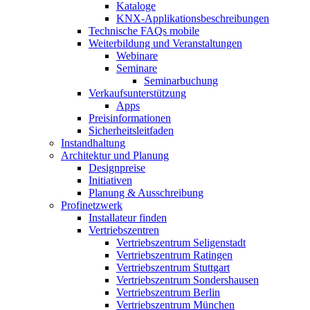
Kataloge
KNX-Applikationsbeschreibungen
Technische FAQs mobile
Weiterbildung und Veranstaltungen
Webinare
Seminare
Seminarbuchung
Verkaufsunterstützung
Apps
Preisinformationen
Sicherheitsleitfaden
Instandhaltung
Architektur und Planung
Designpreise
Initiativen
Planung & Ausschreibung
Profinetzwerk
Installateur finden
Vertriebszentren
Vertriebszentrum Seligenstadt
Vertriebszentrum Ratingen
Vertriebszentrum Stuttgart
Vertriebszentrum Sondershausen
Vertriebszentrum Berlin
Vertriebszentrum München