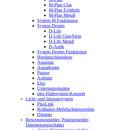
M-Plan Glas
M-Plan Echtholz
M-Plan Metall
System M Funktionen
System Design
D-Life
D-Life Glas/Stein
D-Life Metall
D-Antik
System Design Funktionen
Herdanschlussdose
Aquastar
Aquadesign
Panzer
Aufputz
Elso
Unterputzeinsätze
qles Haltesystem-Konzept
Licht- und Jalousiesystem
PlusLink
Rollladen-Mehrfachsteuerrelais
Dimmer
Bewegungsmelder, Präsenzmelder,
Dämmerungsschalter