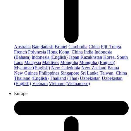
Australia
Bangladesh
Brunei
Cambodia
China
Fiji, Tonga
French Polynesia
Hong Kong, China
India
Indonesia
(Bahasa)
Indonesia (English)
Japan
Kazakhstan
Korea, South
Laos
Malaysia
Maldives
Mongolia
Mongolia (English)
Myanmar (English)
New Caledonia
New Zealand
Papua
New Guinea
Philippines
Singapore
Sri Lanka
Taiwan, China
Thailand (English)
Thailand (Thai)
Uzbekistan
Uzbekistan
(English)
Vietnam
Vietnam (Vietnamese)
Europe