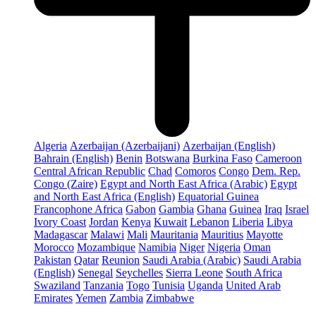
Algeria
Azerbaijan (Azerbaijani)
Azerbaijan (English)
Bahrain (English)
Benin
Botswana
Burkina Faso
Cameroon
Central African Republic
Chad
Comoros
Congo
Dem. Rep.
Congo (Zaire)
Egypt and North East Africa (Arabic)
Egypt
and North East Africa (English)
Equatorial Guinea
Francophone Africa
Gabon
Gambia
Ghana
Guinea
Iraq
Israel
Ivory Coast
Jordan
Kenya
Kuwait
Lebanon
Liberia
Libya
Madagascar
Malawi
Mali
Mauritania
Mauritius
Mayotte
Morocco
Mozambique
Namibia
Niger
Nigeria
Oman
Pakistan
Qatar
Reunion
Saudi Arabia (Arabic)
Saudi Arabia
(English)
Senegal
Seychelles
Sierra Leone
South Africa
Swaziland
Tanzania
Togo
Tunisia
Uganda
United Arab
Emirates
Yemen
Zambia
Zimbabwe