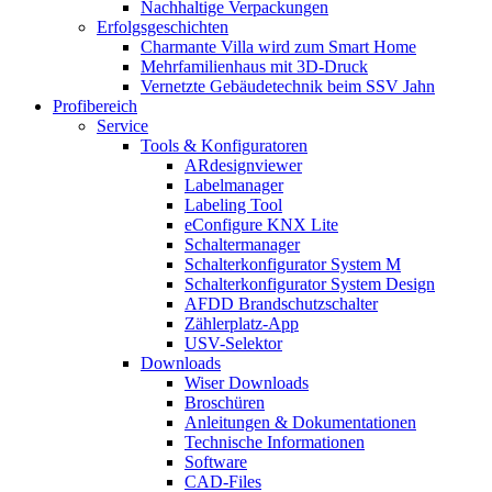
Nachhaltige Verpackungen
Erfolgsgeschichten
Charmante Villa wird zum Smart Home
Mehrfamilienhaus mit 3D-Druck
Vernetzte Gebäudetechnik beim SSV Jahn
Profibereich
Service
Tools & Konfiguratoren
ARdesignviewer
Labelmanager
Labeling Tool
eConfigure KNX Lite
Schaltermanager
Schalterkonfigurator System M
Schalterkonfigurator System Design
AFDD Brandschutzschalter
Zählerplatz-App
USV-Selektor
Downloads
Wiser Downloads
Broschüren
Anleitungen & Dokumentationen
Technische Informationen
Software
CAD-Files