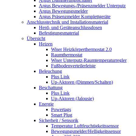
Argus Dämmerungsschalter
Argus Bewegungs-/Präsenzmelder Unterputz
Argus Bewegungsmelder
Argus Präsenzmelder Komplettgeräte
Anschlusstechnik und Installationsmaterial
Herd- und Geräteanschlussdosen
Befestigungsmaterial
Übersicht
Heizen
Wiser Heizkörperthermostat 2.0
Raumthermostat
Wiser Unterputz-Raumtemperaturregler
Fußbodenverteilerleiste
Beleuchung
Plus Link
Up-Aktoren (Dimmen/Schalten)
Beschattung
Plus Link
Up-Aktoren (Jalousie)
Energie
Powertags
Smart Plug
Sicherheit / Sensorik
Temperatur Luftfeuchtigkeitssensor
Bewegungsmelder/Helligkeitssensor