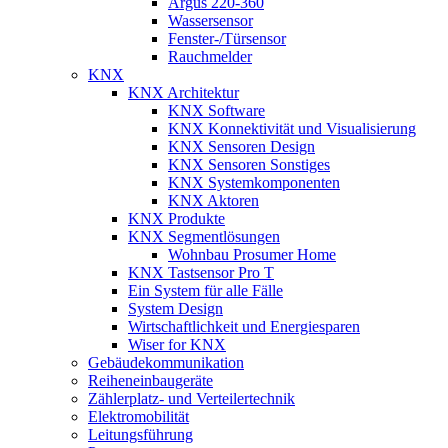
Argus 220-360
Wassersensor
Fenster-/Türsensor
Rauchmelder
KNX
KNX Architektur
KNX Software
KNX Konnektivität und Visualisierung
KNX Sensoren Design
KNX Sensoren Sonstiges
KNX Systemkomponenten
KNX Aktoren
KNX Produkte
KNX Segmentlösungen
Wohnbau Prosumer Home
KNX Tastsensor Pro T
Ein System für alle Fälle
System Design
Wirtschaftlichkeit und Energiesparen
Wiser for KNX
Gebäudekommunikation
Reiheneinbaugeräte
Zählerplatz- und Verteilertechnik
Elektromobilität
Leitungsführung