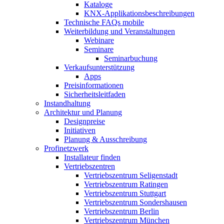
Kataloge
KNX-Applikationsbeschreibungen
Technische FAQs mobile
Weiterbildung und Veranstaltungen
Webinare
Seminare
Seminarbuchung
Verkaufsunterstützung
Apps
Preisinformationen
Sicherheitsleitfaden
Instandhaltung
Architektur und Planung
Designpreise
Initiativen
Planung & Ausschreibung
Profinetzwerk
Installateur finden
Vertriebszentren
Vertriebszentrum Seligenstadt
Vertriebszentrum Ratingen
Vertriebszentrum Stuttgart
Vertriebszentrum Sondershausen
Vertriebszentrum Berlin
Vertriebszentrum München