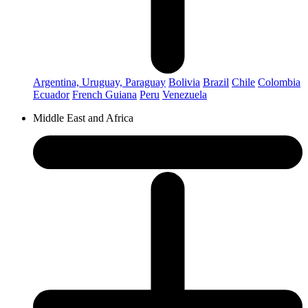
Argentina, Uruguay, Paraguay
Bolivia
Brazil
Chile
Colombia
Ecuador
French Guiana
Peru
Venezuela
Middle East and Africa