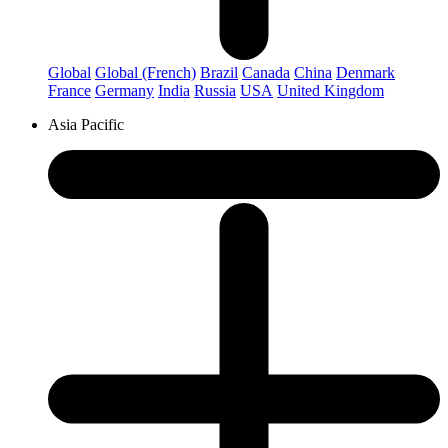
Global
Global (French)
Brazil
Canada
China
Denmark
France
Germany
India
Russia
USA
United Kingdom
Asia Pacific