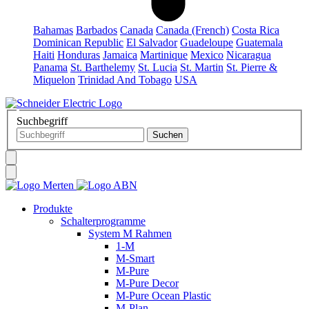
Bahamas
Barbados
Canada
Canada (French)
Costa Rica
Dominican Republic
El Salvador
Guadeloupe
Guatemala
Haiti
Honduras
Jamaica
Martinique
Mexico
Nicaragua
Panama
St. Barthelemy
St. Lucia
St. Martin
St. Pierre &
Miquelon
Trinidad And Tobago
USA
Suchbegriff
Produkte
Schalterprogramme
System M Rahmen
1-M
M-Smart
M-Pure
M-Pure Decor
M-Pure Ocean Plastic
M-Plan