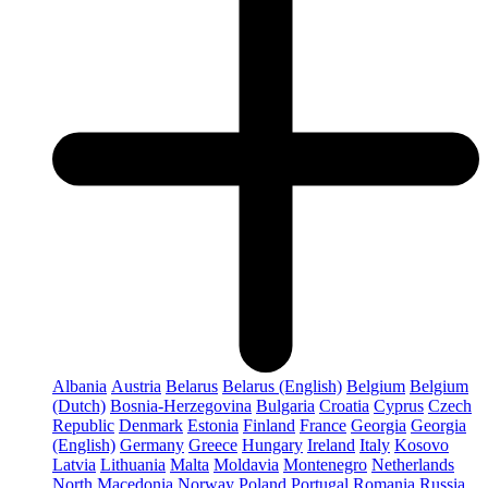
Albania
Austria
Belarus
Belarus (English)
Belgium
Belgium
(Dutch)
Bosnia-Herzegovina
Bulgaria
Croatia
Cyprus
Czech
Republic
Denmark
Estonia
Finland
France
Georgia
Georgia
(English)
Germany
Greece
Hungary
Ireland
Italy
Kosovo
Latvia
Lithuania
Malta
Moldavia
Montenegro
Netherlands
North Macedonia
Norway
Poland
Portugal
Romania
Russia