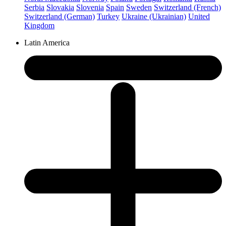
Serbia
Slovakia
Slovenia
Spain
Sweden
Switzerland (French)
Switzerland (German)
Turkey
Ukraine (Ukrainian)
United
Kingdom
Latin America