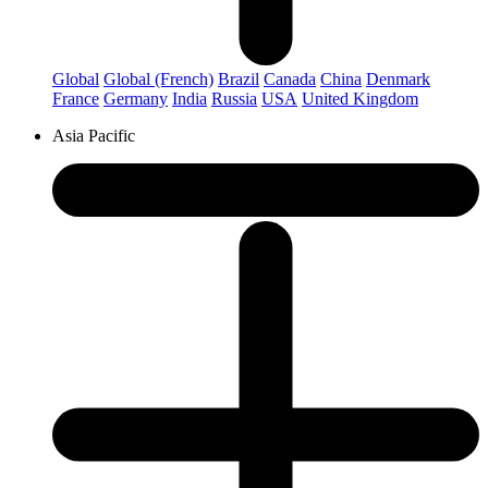
Global
Global (French)
Brazil
Canada
China
Denmark
France
Germany
India
Russia
USA
United Kingdom
Asia Pacific