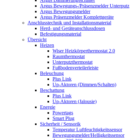
Argus Dämmerungsschalter
Argus Bewegungs-/Präsenzmelder Unterputz
Argus Bewegungsmelder
Argus Präsenzmelder Komplettgeräte
Anschlusstechnik und Installationsmaterial
Herd- und Geräteanschlussdosen
Befestigungsmaterial
Übersicht
Heizen
Wiser Heizkörperthermostat 2.0
Raumthermostat
Unterputzthermostat
Fußbodenverteilerleiste
Beleuchung
Plus Link
Up-Aktoren (Dimmen/Schalten)
Beschattung
Plus Link
Up-Aktoren (Jalousie)
Energie
Powertags
Smart Plug
Sicherheit / Sensorik
Temperatur Luftfeuchtigkeitssensor
Bewegungsmelder/Helligkeitssensor