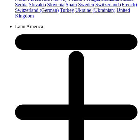
Serbia
Slovakia
Slovenia
Spain
Sweden
Switzerland (French)
Switzerland (German)
Turkey
Ukraine (Ukrainian)
United
Kingdom
Latin America