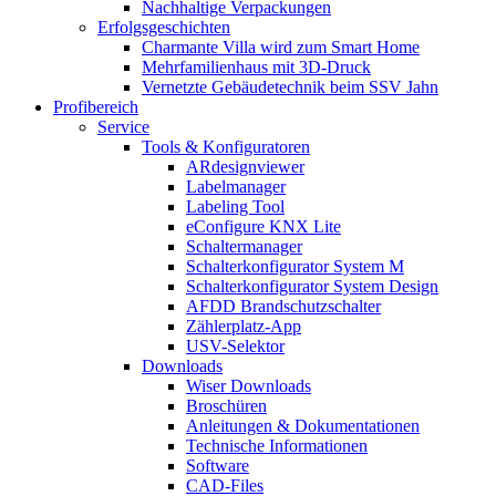
Nachhaltige Verpackungen
Erfolgsgeschichten
Charmante Villa wird zum Smart Home
Mehrfamilienhaus mit 3D-Druck
Vernetzte Gebäudetechnik beim SSV Jahn
Profibereich
Service
Tools & Konfiguratoren
ARdesignviewer
Labelmanager
Labeling Tool
eConfigure KNX Lite
Schaltermanager
Schalterkonfigurator System M
Schalterkonfigurator System Design
AFDD Brandschutzschalter
Zählerplatz-App
USV-Selektor
Downloads
Wiser Downloads
Broschüren
Anleitungen & Dokumentationen
Technische Informationen
Software
CAD-Files