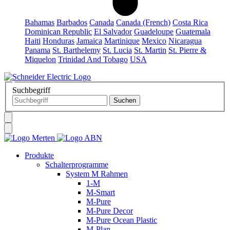
Bahamas
Barbados
Canada
Canada (French)
Costa Rica
Dominican Republic
El Salvador
Guadeloupe
Guatemala
Haiti
Honduras
Jamaica
Martinique
Mexico
Nicaragua
Panama
St. Barthelemy
St. Lucia
St. Martin
St. Pierre &
Miquelon
Trinidad And Tobago
USA
Suchbegriff
Produkte
Schalterprogramme
System M Rahmen
1-M
M-Smart
M-Pure
M-Pure Decor
M-Pure Ocean Plastic
M-Plan