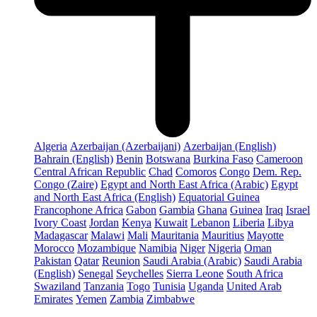
Algeria
Azerbaijan (Azerbaijani)
Azerbaijan (English)
Bahrain (English)
Benin
Botswana
Burkina Faso
Cameroon
Central African Republic
Chad
Comoros
Congo
Dem. Rep.
Congo (Zaire)
Egypt and North East Africa (Arabic)
Egypt
and North East Africa (English)
Equatorial Guinea
Francophone Africa
Gabon
Gambia
Ghana
Guinea
Iraq
Israel
Ivory Coast
Jordan
Kenya
Kuwait
Lebanon
Liberia
Libya
Madagascar
Malawi
Mali
Mauritania
Mauritius
Mayotte
Morocco
Mozambique
Namibia
Niger
Nigeria
Oman
Pakistan
Qatar
Reunion
Saudi Arabia (Arabic)
Saudi Arabia
(English)
Senegal
Seychelles
Sierra Leone
South Africa
Swaziland
Tanzania
Togo
Tunisia
Uganda
United Arab
Emirates
Yemen
Zambia
Zimbabwe