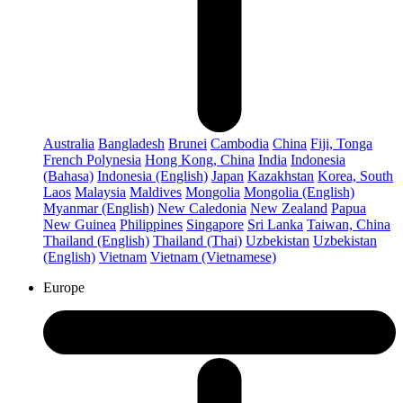
Australia
Bangladesh
Brunei
Cambodia
China
Fiji, Tonga
French Polynesia
Hong Kong, China
India
Indonesia
(Bahasa)
Indonesia (English)
Japan
Kazakhstan
Korea, South
Laos
Malaysia
Maldives
Mongolia
Mongolia (English)
Myanmar (English)
New Caledonia
New Zealand
Papua
New Guinea
Philippines
Singapore
Sri Lanka
Taiwan, China
Thailand (English)
Thailand (Thai)
Uzbekistan
Uzbekistan
(English)
Vietnam
Vietnam (Vietnamese)
Europe