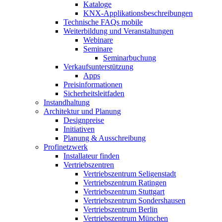
Kataloge
KNX-Applikationsbeschreibungen
Technische FAQs mobile
Weiterbildung und Veranstaltungen
Webinare
Seminare
Seminarbuchung
Verkaufsunterstützung
Apps
Preisinformationen
Sicherheitsleitfaden
Instandhaltung
Architektur und Planung
Designpreise
Initiativen
Planung & Ausschreibung
Profinetzwerk
Installateur finden
Vertriebszentren
Vertriebszentrum Seligenstadt
Vertriebszentrum Ratingen
Vertriebszentrum Stuttgart
Vertriebszentrum Sondershausen
Vertriebszentrum Berlin
Vertriebszentrum München