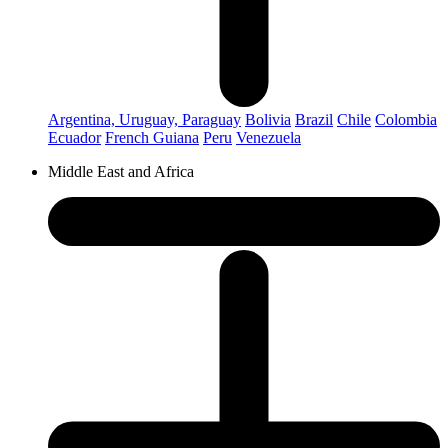
Argentina, Uruguay, Paraguay
Bolivia
Brazil
Chile
Colombia
Ecuador
French Guiana
Peru
Venezuela
Middle East and Africa