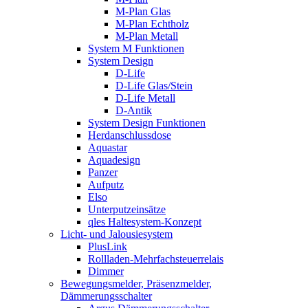
M-Plan Glas
M-Plan Echtholz
M-Plan Metall
System M Funktionen
System Design
D-Life
D-Life Glas/Stein
D-Life Metall
D-Antik
System Design Funktionen
Herdanschlussdose
Aquastar
Aquadesign
Panzer
Aufputz
Elso
Unterputzeinsätze
qles Haltesystem-Konzept
Licht- und Jalousiesystem
PlusLink
Rollladen-Mehrfachsteuerrelais
Dimmer
Bewegungsmelder, Präsenzmelder,
Dämmerungsschalter