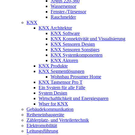
Argus 220-360
Wassersensor
Fenster-/Türsensor
Rauchmelder
KNX
KNX Architektur
KNX Software
KNX Konnektivität und Visualisierung
KNX Sensoren Design
KNX Sensoren Sonstiges
KNX Systemkomponenten
KNX Aktoren
KNX Produkte
KNX Segmentlösungen
Wohnbau Prosumer Home
KNX Tastsensor Pro T
Ein System für alle Fälle
System Design
Wirtschaftlichkeit und Energiesparen
Wiser for KNX
Gebäudekommunikation
Reiheneinbaugeräte
Zählerplatz- und Verteilertechnik
Elektromobilität
Leitungsführung