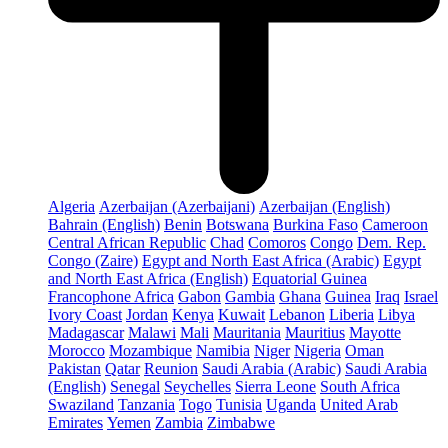
Algeria
Azerbaijan (Azerbaijani)
Azerbaijan (English)
Bahrain (English)
Benin
Botswana
Burkina Faso
Cameroon
Central African Republic
Chad
Comoros
Congo
Dem. Rep.
Congo (Zaire)
Egypt and North East Africa (Arabic)
Egypt
and North East Africa (English)
Equatorial Guinea
Francophone Africa
Gabon
Gambia
Ghana
Guinea
Iraq
Israel
Ivory Coast
Jordan
Kenya
Kuwait
Lebanon
Liberia
Libya
Madagascar
Malawi
Mali
Mauritania
Mauritius
Mayotte
Morocco
Mozambique
Namibia
Niger
Nigeria
Oman
Pakistan
Qatar
Reunion
Saudi Arabia (Arabic)
Saudi Arabia
(English)
Senegal
Seychelles
Sierra Leone
South Africa
Swaziland
Tanzania
Togo
Tunisia
Uganda
United Arab
Emirates
Yemen
Zambia
Zimbabwe