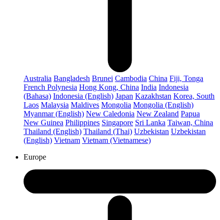
Australia
Bangladesh
Brunei
Cambodia
China
Fiji, Tonga
French Polynesia
Hong Kong, China
India
Indonesia
(Bahasa)
Indonesia (English)
Japan
Kazakhstan
Korea, South
Laos
Malaysia
Maldives
Mongolia
Mongolia (English)
Myanmar (English)
New Caledonia
New Zealand
Papua
New Guinea
Philippines
Singapore
Sri Lanka
Taiwan, China
Thailand (English)
Thailand (Thai)
Uzbekistan
Uzbekistan
(English)
Vietnam
Vietnam (Vietnamese)
Europe