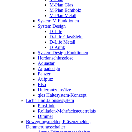
M-Plan Glas
M-Plan Echtholz
M-Plan Metall
System M Funktionen
System Design
D-Life
D-Life Glas/Stein
D-Life Metall
D-Antik
System Design Funktionen
Herdanschlussdose
Aquastar
Aquadesign
Panzer
Aufputz
Elso
Unterputzeinsätze
qles Haltesystem-Konzept
Licht- und Jalousiesystem
PlusLink
Rollladen-Mehrfachsteuerrelais
Dimmer
Bewegungsmelder, Präsenzmelder,
Dämmerungsschalter