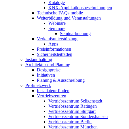
Kataloge
KNX-Applikationsbeschreibungen
Technische FAQs mobile
Weiterbildung und Veranstaltungen
Webinare
Seminare
Seminarbuchung
Verkaufsunterstützung
Apps
Preisinformationen
Sicherheitsleitfaden
Instandhaltung
Architektur und Planung
Designpreise
Initiativen
Planung & Ausschreibung
Profinetzwerk
Installateur finden
Vertriebszentren
Vertriebszentrum Seligenstadt
Vertriebszentrum Ratingen
Vertriebszentrum Stuttgart
Vertriebszentrum Sondershausen
Vertriebszentrum Berlin
Vertriebszentrum München