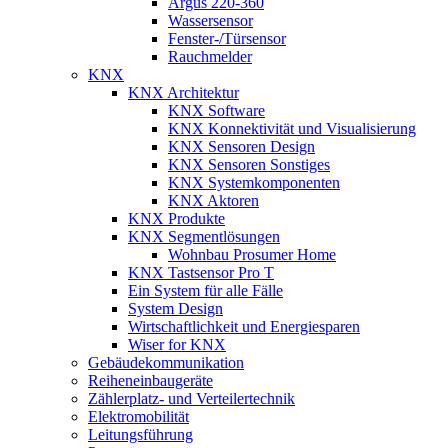
Argus 220-360
Wassersensor
Fenster-/Türsensor
Rauchmelder
KNX
KNX Architektur
KNX Software
KNX Konnektivität und Visualisierung
KNX Sensoren Design
KNX Sensoren Sonstiges
KNX Systemkomponenten
KNX Aktoren
KNX Produkte
KNX Segmentlösungen
Wohnbau Prosumer Home
KNX Tastsensor Pro T
Ein System für alle Fälle
System Design
Wirtschaftlichkeit und Energiesparen
Wiser for KNX
Gebäudekommunikation
Reiheneinbaugeräte
Zählerplatz- und Verteilertechnik
Elektromobilität
Leitungsführung