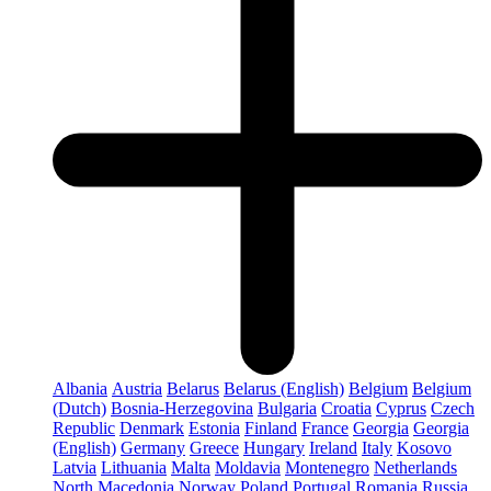
Albania
Austria
Belarus
Belarus (English)
Belgium
Belgium
(Dutch)
Bosnia-Herzegovina
Bulgaria
Croatia
Cyprus
Czech
Republic
Denmark
Estonia
Finland
France
Georgia
Georgia
(English)
Germany
Greece
Hungary
Ireland
Italy
Kosovo
Latvia
Lithuania
Malta
Moldavia
Montenegro
Netherlands
North Macedonia
Norway
Poland
Portugal
Romania
Russia