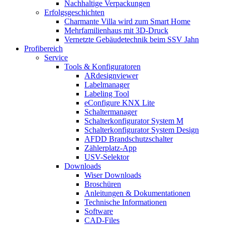
Nachhaltige Verpackungen
Erfolgsgeschichten
Charmante Villa wird zum Smart Home
Mehrfamilienhaus mit 3D-Druck
Vernetzte Gebäudetechnik beim SSV Jahn
Profibereich
Service
Tools & Konfiguratoren
ARdesignviewer
Labelmanager
Labeling Tool
eConfigure KNX Lite
Schaltermanager
Schalterkonfigurator System M
Schalterkonfigurator System Design
AFDD Brandschutzschalter
Zählerplatz-App
USV-Selektor
Downloads
Wiser Downloads
Broschüren
Anleitungen & Dokumentationen
Technische Informationen
Software
CAD-Files