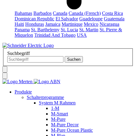
Bahamas
Barbados
Canada
Canada (French)
Costa Rica
Dominican Republic
El Salvador
Guadeloupe
Guatemala
Haiti
Honduras
Jamaica
Martinique
Mexico
Nicaragua
Panama
St. Barthelemy
St. Lucia
St. Martin
St. Pierre &
Miquelon
Trinidad And Tobago
USA
Suchbegriff
Produkte
Schalterprogramme
System M Rahmen
1-M
M-Smart
M-Pure
M-Pure Decor
M-Pure Ocean Plastic
M-Plan