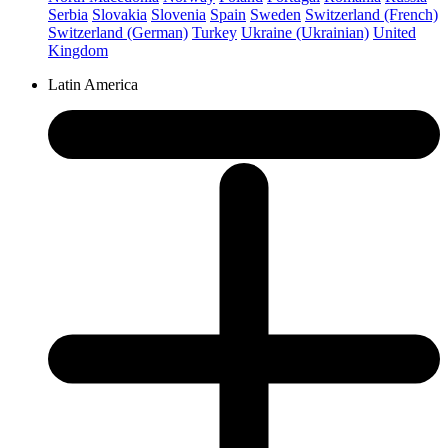
Serbia
Slovakia
Slovenia
Spain
Sweden
Switzerland (French)
Switzerland (German)
Turkey
Ukraine (Ukrainian)
United
Kingdom
Latin America