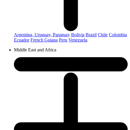
Argentina, Uruguay, Paraguay
Bolivia
Brazil
Chile
Colombia
Ecuador
French Guiana
Peru
Venezuela
Middle East and Africa