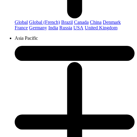
Global
Global (French)
Brazil
Canada
China
Denmark
France
Germany
India
Russia
USA
United Kingdom
Asia Pacific