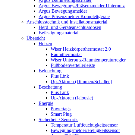
Argus Dämmerungsschalter
Argus Bewegungs-/Präsenzmelder Unterputz
Argus Bewegungsmelder
Argus Präsenzmelder Komplettgeräte
Anschlusstechnik und Installationsmaterial
Herd- und Geräteanschlussdosen
Befestigungsmaterial
Übersicht
Heizen
Wiser Heizkörperthermostat 2.0
Raumthermostat
Wiser Unterputz-Raumtemperaturregler
Fußbodenverteilerleiste
Beleuchung
Plus Link
Up-Aktoren (Dimmen/Schalten)
Beschattung
Plus Link
Up-Aktoren (Jalousie)
Energie
Powertags
Smart Plug
Sicherheit / Sensorik
Temperatur Luftfeuchtigkeitssensor
Bewegungsmelder/Helligkeitssensor