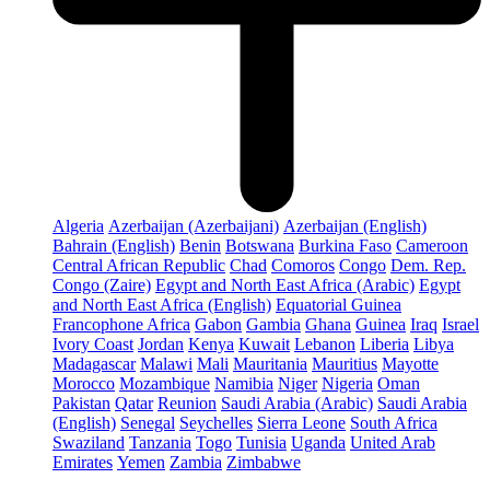
Algeria
Azerbaijan (Azerbaijani)
Azerbaijan (English)
Bahrain (English)
Benin
Botswana
Burkina Faso
Cameroon
Central African Republic
Chad
Comoros
Congo
Dem. Rep.
Congo (Zaire)
Egypt and North East Africa (Arabic)
Egypt
and North East Africa (English)
Equatorial Guinea
Francophone Africa
Gabon
Gambia
Ghana
Guinea
Iraq
Israel
Ivory Coast
Jordan
Kenya
Kuwait
Lebanon
Liberia
Libya
Madagascar
Malawi
Mali
Mauritania
Mauritius
Mayotte
Morocco
Mozambique
Namibia
Niger
Nigeria
Oman
Pakistan
Qatar
Reunion
Saudi Arabia (Arabic)
Saudi Arabia
(English)
Senegal
Seychelles
Sierra Leone
South Africa
Swaziland
Tanzania
Togo
Tunisia
Uganda
United Arab
Emirates
Yemen
Zambia
Zimbabwe