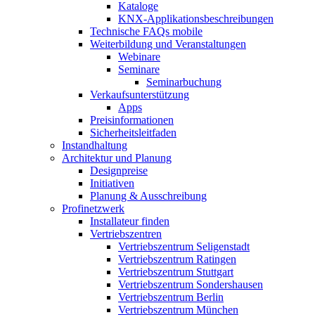
Kataloge
KNX-Applikationsbeschreibungen
Technische FAQs mobile
Weiterbildung und Veranstaltungen
Webinare
Seminare
Seminarbuchung
Verkaufsunterstützung
Apps
Preisinformationen
Sicherheitsleitfaden
Instandhaltung
Architektur und Planung
Designpreise
Initiativen
Planung & Ausschreibung
Profinetzwerk
Installateur finden
Vertriebszentren
Vertriebszentrum Seligenstadt
Vertriebszentrum Ratingen
Vertriebszentrum Stuttgart
Vertriebszentrum Sondershausen
Vertriebszentrum Berlin
Vertriebszentrum München