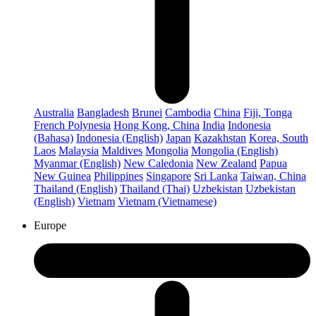
Australia
Bangladesh
Brunei
Cambodia
China
Fiji, Tonga
French Polynesia
Hong Kong, China
India
Indonesia
(Bahasa)
Indonesia (English)
Japan
Kazakhstan
Korea, South
Laos
Malaysia
Maldives
Mongolia
Mongolia (English)
Myanmar (English)
New Caledonia
New Zealand
Papua
New Guinea
Philippines
Singapore
Sri Lanka
Taiwan, China
Thailand (English)
Thailand (Thai)
Uzbekistan
Uzbekistan
(English)
Vietnam
Vietnam (Vietnamese)
Europe