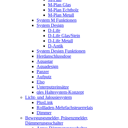
M-Plan Glas
M-Plan Echtholz
M-Plan Metall
System M Funktionen
System Design
D-Life
D-Life Glas/Stein
D-Life Metall
D-Antik
System Design Funktionen
Herdanschlussdose
Aquastar
Aquadesign
Panzer
Aufputz
Elso
Unterputzeinsätze
qles Haltesystem-Konzept
Licht- und Jalousiesystem
PlusLink
Rollladen-Mehrfachsteuerrelais
Dimmer
Bewegungsmelder, Präsenzmelder,
Dämmerungsschalter