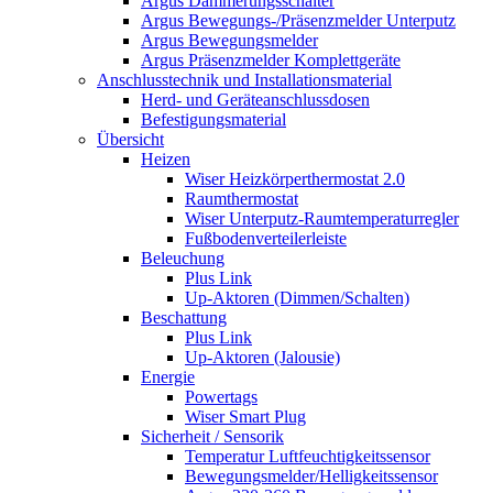
Argus Dämmerungsschalter
Argus Bewegungs-/Präsenzmelder Unterputz
Argus Bewegungsmelder
Argus Präsenzmelder Komplettgeräte
Anschlusstechnik und Installationsmaterial
Herd- und Geräteanschlussdosen
Befestigungsmaterial
Übersicht
Heizen
Wiser Heizkörperthermostat 2.0
Raumthermostat
Wiser Unterputz-Raumtemperaturregler
Fußbodenverteilerleiste
Beleuchung
Plus Link
Up-Aktoren (Dimmen/Schalten)
Beschattung
Plus Link
Up-Aktoren (Jalousie)
Energie
Powertags
Wiser Smart Plug
Sicherheit / Sensorik
Temperatur Luftfeuchtigkeitssensor
Bewegungsmelder/Helligkeitssensor