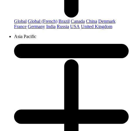
Global
Global (French)
Brazil
Canada
China
Denmark
France
Germany
India
Russia
USA
United Kingdom
Asia Pacific