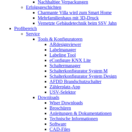
Nachhaltige Verpackungen
Erfolgsgeschichten
Charmante Villa wird zum Smart Home
Mehrfamilienhaus mit 3D-Druck
Vernetzte Gebäudetechnik beim SSV Jahn
Profibereich
Service
Tools & Konfiguratoren
ARdesignviewer
Labelmanager
Labeling Tool
eConfigure KNX Lite
Schaltermanager
Schalterkonfigurator System M
Schalterkonfigurator System Design
AFDD Brandschutzschalter
Zählerplatz-App
USV-Selektor
Downloads
Wiser Downloads
Broschüren
Anleitungen & Dokumentationen
Technische Informationen
Software
CAD-Files