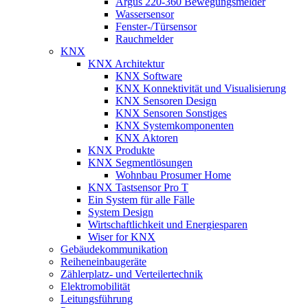
Argus 220-360 Bewegungsmelder
Wassersensor
Fenster-/Türsensor
Rauchmelder
KNX
KNX Architektur
KNX Software
KNX Konnektivität und Visualisierung
KNX Sensoren Design
KNX Sensoren Sonstiges
KNX Systemkomponenten
KNX Aktoren
KNX Produkte
KNX Segmentlösungen
Wohnbau Prosumer Home
KNX Tastsensor Pro T
Ein System für alle Fälle
System Design
Wirtschaftlichkeit und Energiesparen
Wiser for KNX
Gebäudekommunikation
Reiheneinbaugeräte
Zählerplatz- und Verteilertechnik
Elektromobilität
Leitungsführung