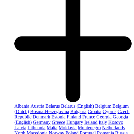
Albania
Austria
Belarus
Belarus (English)
Belgium
Belgium
(Dutch)
Bosnia-Herzegovina
Bulgaria
Croatia
Cyprus
Czech
Republic
Denmark
Estonia
Finland
France
Georgia
Georgia
(English)
Germany
Greece
Hungary
Ireland
Italy
Kosovo
Latvia
Lithuania
Malta
Moldavia
Montenegro
Netherlands
North Macedonia
Norway
Poland
Portugal
Romania
Russia