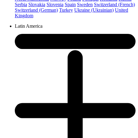
Serbia
Slovakia
Slovenia
Spain
Sweden
Switzerland (French)
Switzerland (German)
Turkey
Ukraine (Ukrainian)
United
Kingdom
Latin America