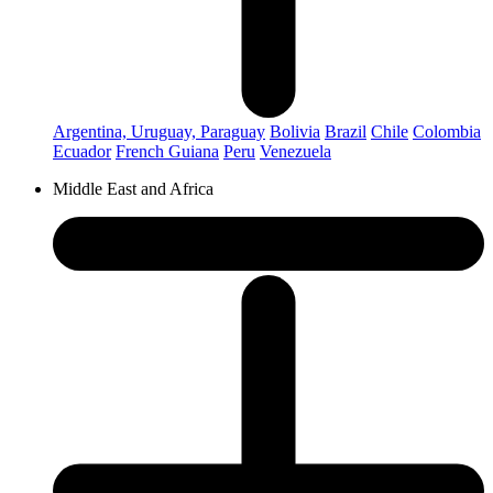
Argentina, Uruguay, Paraguay
Bolivia
Brazil
Chile
Colombia
Ecuador
French Guiana
Peru
Venezuela
Middle East and Africa