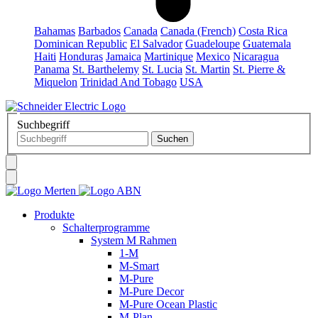
Bahamas
Barbados
Canada
Canada (French)
Costa Rica
Dominican Republic
El Salvador
Guadeloupe
Guatemala
Haiti
Honduras
Jamaica
Martinique
Mexico
Nicaragua
Panama
St. Barthelemy
St. Lucia
St. Martin
St. Pierre &
Miquelon
Trinidad And Tobago
USA
Suchbegriff
Produkte
Schalterprogramme
System M Rahmen
1-M
M-Smart
M-Pure
M-Pure Decor
M-Pure Ocean Plastic
M-Plan