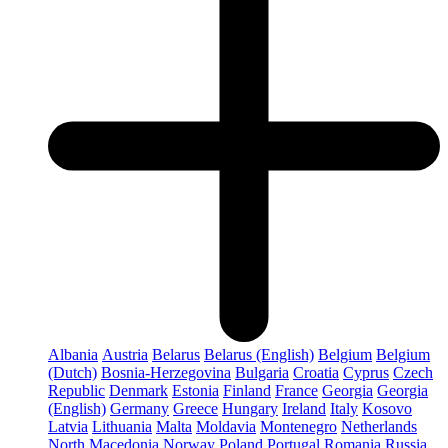
Albania
Austria
Belarus
Belarus (English)
Belgium
Belgium
(Dutch)
Bosnia-Herzegovina
Bulgaria
Croatia
Cyprus
Czech
Republic
Denmark
Estonia
Finland
France
Georgia
Georgia
(English)
Germany
Greece
Hungary
Ireland
Italy
Kosovo
Latvia
Lithuania
Malta
Moldavia
Montenegro
Netherlands
North Macedonia
Norway
Poland
Portugal
Romania
Russia