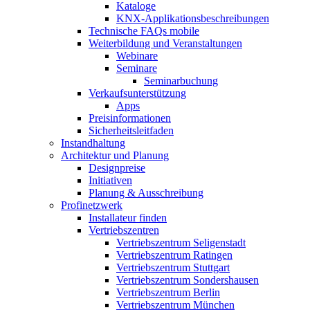
Kataloge
KNX-Applikationsbeschreibungen
Technische FAQs mobile
Weiterbildung und Veranstaltungen
Webinare
Seminare
Seminarbuchung
Verkaufsunterstützung
Apps
Preisinformationen
Sicherheitsleitfaden
Instandhaltung
Architektur und Planung
Designpreise
Initiativen
Planung & Ausschreibung
Profinetzwerk
Installateur finden
Vertriebszentren
Vertriebszentrum Seligenstadt
Vertriebszentrum Ratingen
Vertriebszentrum Stuttgart
Vertriebszentrum Sondershausen
Vertriebszentrum Berlin
Vertriebszentrum München