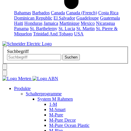
Bahamas
Barbados
Canada
Canada (French)
Costa Rica
Dominican Republic
El Salvador
Guadeloupe
Guatemala
Haiti
Honduras
Jamaica
Martinique
Mexico
Nicaragua
Panama
St. Barthelemy
St. Lucia
St. Martin
St. Pierre &
Miquelon
Trinidad And Tobago
USA
Suchbegriff
Produkte
Schalterprogramme
System M Rahmen
1-M
M-Smart
M-Pure
M-Pure Decor
M-Pure Ocean Plastic
M-Plan