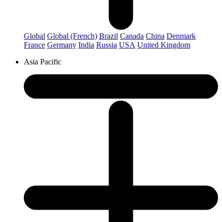
Global
Global (French)
Brazil
Canada
China
Denmark
France
Germany
India
Russia
USA
United Kingdom
Asia Pacific