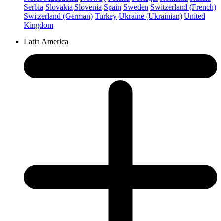
Serbia
Slovakia
Slovenia
Spain
Sweden
Switzerland (French)
Switzerland (German)
Turkey
Ukraine (Ukrainian)
United
Kingdom
Latin America