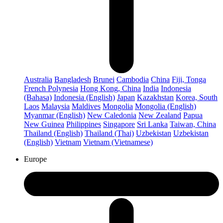
Australia
Bangladesh
Brunei
Cambodia
China
Fiji, Tonga
French Polynesia
Hong Kong, China
India
Indonesia
(Bahasa)
Indonesia (English)
Japan
Kazakhstan
Korea, South
Laos
Malaysia
Maldives
Mongolia
Mongolia (English)
Myanmar (English)
New Caledonia
New Zealand
Papua
New Guinea
Philippines
Singapore
Sri Lanka
Taiwan, China
Thailand (English)
Thailand (Thai)
Uzbekistan
Uzbekistan
(English)
Vietnam
Vietnam (Vietnamese)
Europe