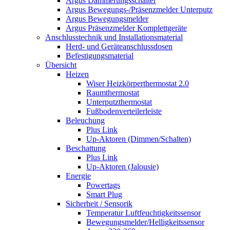
Argus Dämmerungsschalter
Argus Bewegungs-/Präsenzmelder Unterputz
Argus Bewegungsmelder
Argus Präsenzmelder Komplettgeräte
Anschlusstechnik und Installationsmaterial
Herd- und Geräteanschlussdosen
Befestigungsmaterial
Übersicht
Heizen
Wiser Heizkörperthermostat 2.0
Raumthermostat
Unterputzthermostat
Fußbodenverteilerleiste
Beleuchung
Plus Link
Up-Aktoren (Dimmen/Schalten)
Beschattung
Plus Link
Up-Aktoren (Jalousie)
Energie
Powertags
Smart Plug
Sicherheit / Sensorik
Temperatur Luftfeuchtigkeitssensor
Bewegungsmelder/Helligkeitssensor