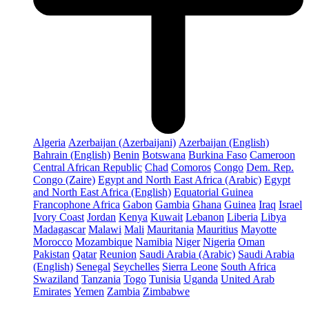
Algeria
Azerbaijan (Azerbaijani)
Azerbaijan (English)
Bahrain (English)
Benin
Botswana
Burkina Faso
Cameroon
Central African Republic
Chad
Comoros
Congo
Dem. Rep.
Congo (Zaire)
Egypt and North East Africa (Arabic)
Egypt
and North East Africa (English)
Equatorial Guinea
Francophone Africa
Gabon
Gambia
Ghana
Guinea
Iraq
Israel
Ivory Coast
Jordan
Kenya
Kuwait
Lebanon
Liberia
Libya
Madagascar
Malawi
Mali
Mauritania
Mauritius
Mayotte
Morocco
Mozambique
Namibia
Niger
Nigeria
Oman
Pakistan
Qatar
Reunion
Saudi Arabia (Arabic)
Saudi Arabia
(English)
Senegal
Seychelles
Sierra Leone
South Africa
Swaziland
Tanzania
Togo
Tunisia
Uganda
United Arab
Emirates
Yemen
Zambia
Zimbabwe