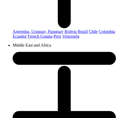
Argentina, Uruguay, Paraguay
Bolivia
Brazil
Chile
Colombia
Ecuador
French Guiana
Peru
Venezuela
Middle East and Africa