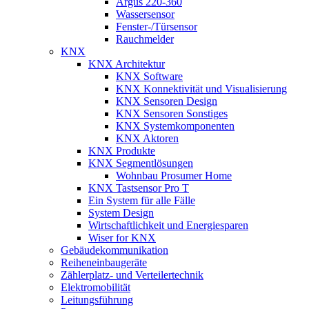
Argus 220-360
Wassersensor
Fenster-/Türsensor
Rauchmelder
KNX
KNX Architektur
KNX Software
KNX Konnektivität und Visualisierung
KNX Sensoren Design
KNX Sensoren Sonstiges
KNX Systemkomponenten
KNX Aktoren
KNX Produkte
KNX Segmentlösungen
Wohnbau Prosumer Home
KNX Tastsensor Pro T
Ein System für alle Fälle
System Design
Wirtschaftlichkeit und Energiesparen
Wiser for KNX
Gebäudekommunikation
Reiheneinbaugeräte
Zählerplatz- und Verteilertechnik
Elektromobilität
Leitungsführung