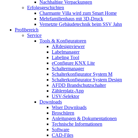
Nachhaltige Verpackungen
Erfolgsgeschichten
Charmante Villa wird zum Smart Home
Mehrfamilienhaus mit 3D-Druck
Vernetzte Gebäudetechnik beim SSV Jahn
Profibereich
Service
Tools & Konfiguratoren
ARdesignviewer
Labelmanager
Labeling Tool
eConfigure KNX Lite
Schaltermanager
Schalterkonfigurator System M
Schalterkonfigurator System Design
AFDD Brandschutzschalter
Zählerplatz-App
USV-Selektor
Downloads
Wiser Downloads
Broschüren
Anleitungen & Dokumentationen
Technische Informationen
Software
CAD-Files