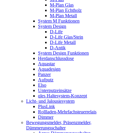
M-Plan Glas
M-Plan Echtholz
M-Plan Metall
System M Funktionen
System Design
D-Life
D-Life Glas/Stein
D-Life Metall
D-Antik
System Design Funktionen
Herdanschlussdose
Aquastar
Aquadesign
Panzer
Aufputz
Elso
Unterputzeinsätze
qles Haltesystem-Konzept
Licht- und Jalousiesystem
PlusLink
Rollladen-Mehrfachsteuerrelais
Dimmer
Bewegungsmelder, Präsenzmelder,
Dämmerungsschalter